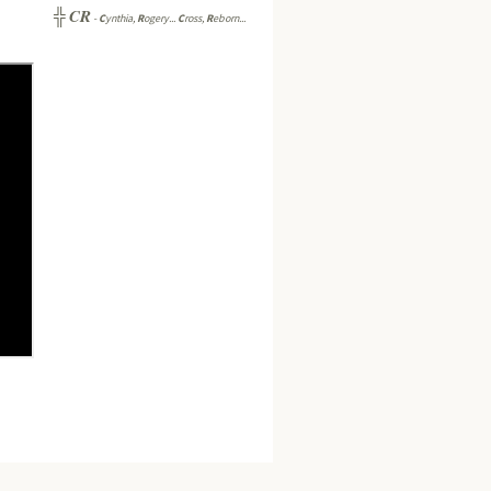
CR
╬
-
C
ynthia,
R
ogery...
C
ross,
R
eborn...