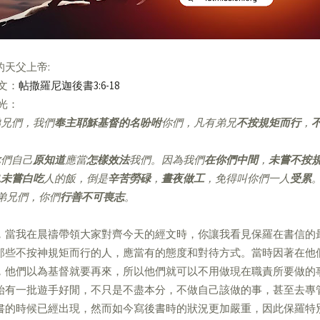
的天父上帝:
經文：
帖撒羅尼迦後書3:6-18
亮光：
兄們，我們
奉主耶穌基督的名吩咐
你們，凡有弟兄
不按規矩而行
，
。
們自己
原知道
應當
怎樣效法
我們。因為我們
在你們中間
，
未嘗不按
也
未嘗白吃
人的飯，倒是
辛苦勞碌
，
晝夜做工
，免得叫你們一人
受累
弟兄們，你們
行善不可喪志
。
，當我在晨禱帶領大家對齊今天的經文時，你讓我看見保羅在書信的
那些不按神規矩而行的人，應當有的態度和對待方式。當時因著在他
，他們以為基督就要再來，所以他們就可以不用做現在職責所要做的
始有一批遊手好閒，不只是不盡本分，不做自己該做的事，甚至去專
書的時候已經出現，然而如今寫後書時的狀況更加嚴重，因此保羅特