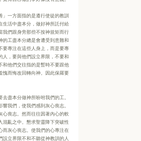
善」一方面指的是遵行使徒的教訓
在生活中盡本分，做好神所託付給
當我們跟身旁那些不按神規矩而行
神的工盡本分總是會遭受到患難和
不要專注在這些人身上，而是要專
的人，要與他們設立界限，不要和
不和他們交往指的是暫時不要跟他
羞愧而悔改回轉向神。因此保羅要
要去盡本分做神所吩咐我們的工。
影響我們，使我們感到灰心喪志。
灰心喪志。然而往往因著內心的軟
入混亂之中。懇求聖靈降下突破性
心而灰心喪志。使我們的心專注在
們設立界限不和不聽從神教訓的人