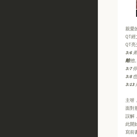
親愛
QT
QT
3:6
弟
離
他
3:7
你
3:8
3:13
主呀
面對
誤解
此開
寫前