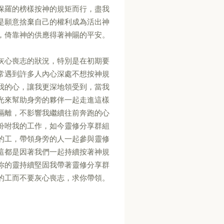
保羅的榜樣按神的規矩而行，盡我
是願意捨棄自己的權利成為活出神
，倚靠神的供應得著神賜的平安。
灰心喪志的狀況，特別是在初期要
常遇到許多人內心深處不想按神規
我的心，讓我更深地領受到，當我
光來幫助身旁的夥伴一起走進這樣
隔離，不影響我繼續往前奔跑的心
吩咐我的工作，如今靈修分享群組
的工，帶領身旁的人一起參與靈修
這都是因著我們一起持續按著神規
你的靈持續堅固我帶著靈修分享群
的工而不要灰心喪志，求你帶領。