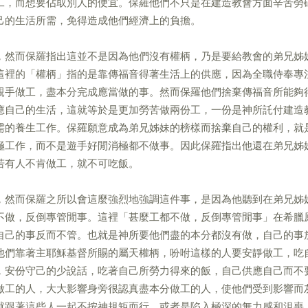
工，而想要佔取別人的便宜。保羅他們不只是在建造教會方面辛苦勞
己的生活所需，免得造成他們經濟上的負擔。
，然而保羅指出這並不是因為他們沒有權柄，乃是要給教會的弟兄姊
這裡的「權柄」指的是靠傳福音得著生活上的供應，因為全職侍奉專
親手做工，盡本分完成應當做的事。然而保羅他們捨棄傳福音所能夠
應自己的生活，這就等於是更加勞苦做兩份工，一份是神所託付建造
需的養生工作。保羅願意成為弟兄姊妹的榜樣而捨棄自己的權利，就
極工作，而不是遊手好閒消極都不做事。因此保羅指出他還在弟兄姊
若有人不肯做工，就不可吃飯。
，然而保羅之所以會這麼強烈地強調這件事，是因為他聽到在弟兄姊
不做，反倒專管閒事。這裡「甚麼工都不做，反倒專管閒事」在希臘
自己的事反而不管。也就是神所要他們盡的本分都沒有做，自己的事
他們靠著主耶穌基督所賜的屬天權柄，吩咐這樣的人要安靜做工，吃
，安份守己的少說話，吃著自己所勞力得來的飯，自己供應自己而不
做工的人，大大影響身旁很認真盡本分做工的人，使他們受到影響而
就跟著這些人一起不按神規矩而行，或者是陷入極深的無力感和沮喪