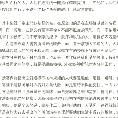
神規矩而行的人。因此在經文的一開始保羅就提到：「弟兄們，我們
不按規矩而行，不遵守從我們所受的教訓，就當遠離他。」
，其中這裡「奉主耶穌基督的名」在原文指的是在主耶穌基督的名裡
柄，而「吩咐」在原文有著軍事命令不能不服從的意思，而「不按規
亂軍中的秩序，而不守軍隊的紀律，脫序和脫逃的人，這裡預表著忽
工，而是專靠別人勞苦所得來的吃飯，而且還干涉別人閒適的人。因
耶穌基督是我們的君王和元帥，而保羅在主的授權下發佈命令給我們
不盡本分在神所託付的職責，也就是不遵守從使徒所受的教訓，特別
主基督再來的態度，就是要繼續積極忠心做好神所託付本分的工作，
，接著保羅指出面對這樣不按神規矩的人就要遠離他，這裡「遠離」
，這裡不是指拋棄對方看對方為仇敵，而是暫時不與他交往，一方面
對方意識到自己脫離屬神的軍隊，而自覺羞愧意識到需要回轉向神。
效法保羅他們的榜樣，因為保羅他們從起初在帖撒羅尼迦教會中間的
人的飯，倒是辛苦勞碌，晝夜作工，免得叫他們一人受累。這裡就彰
而是身體力行去活出他們所傳講神真理所要他們生活中遵行的規矩，