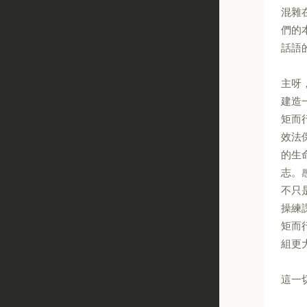
混雜
們的
話語
主呀
建造
矩而
效法
的生
志。
不只
操練
矩而
組更
這一