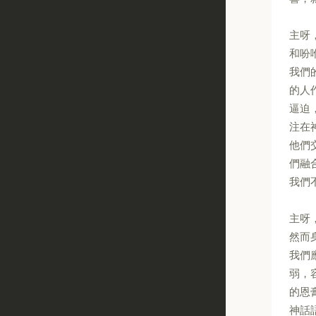
主呀
和吩
我們
的人
逼迫
注在
他們
們融
我們
主呀
然而
我們
弱，
的恩
神話