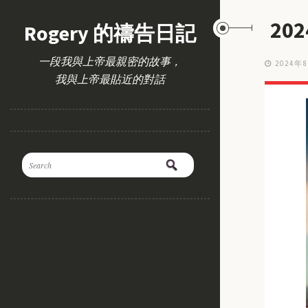
20
Rogery 的禱告日記
一段我與上帝最親密的故事，
2024年
我與上帝最貼近的對話