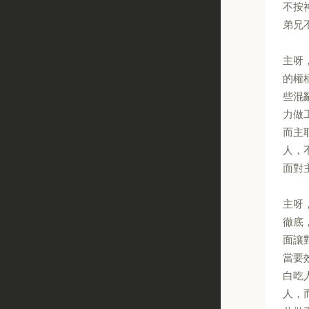
不按
弟兄
主呀
的權
些混
力做
而主
人，
面對
主呀
徹底
面讓
當要
白吃
人，