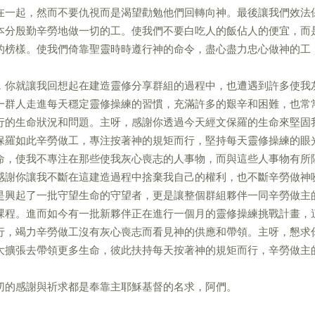
在一起，然而不要仇視而是渴望勸勉他們回轉向神。最後讓我們效法
本分殷勤辛勞地做一切的工。使我們不要白吃人的飯佔人的便宜，而
的榜樣。使我們倚靠聖靈時時遵行神的命令，盡心盡力忠心做神的工
，你就讓我回想起在建造靈修分享群組的過程中，也遭遇到許多使我
一群人走進每天穩定靈修操練的習慣，充滿許多的艱辛和困難，也常
行的生命狀況和問題。主呀，感謝你透過今天經文保羅的生命來堅固
保羅如此辛勞做工，專注按著神的規矩而行，堅持每天靈修操練的眼
命，使我不專注在那些使我灰心喪志的人事物，而與這些人事物有所
感謝你讓我不斷在這建造過程中捨棄我自己的權利，也不斷辛勞做神
是興起了一批守望生命的守望者，更是讓整個群組夥伴一同辛勞做主
課程。進而如今有一批新夥伴正在進行一個月的靈修操練挑戰計畫，
行，竭力辛勞做工沒有灰心喪志而看見神的供應和帶領。主呀，懇求
大擴張去帶領更多生命，彼此扶持每天按著神的規矩而行，辛勞做主
切的感謝與祈求都是奉靠主耶穌基督的名求，阿們。