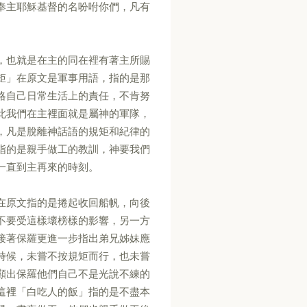
奉主耶穌基督的名吩咐你們，凡有
，也就是在主的同在裡有著主所賜
矩」在原文是軍事用語，指的是那
略自己日常生活上的責任，不肯努
此我們在主裡面就是屬神的軍隊，
，凡是脫離神話語的規矩和紀律的
指的是親手做工的教訓，神要我們
一直到主再來的時刻。
在原文指的是捲起收回船帆，向後
不要受這樣壞榜樣的影響，另一方
接著保羅更進一步指出弟兄姊妹應
時候，未嘗不按規矩而行，也未嘗
顯出保羅他們自己不是光說不練的
這裡「白吃人的飯」指的是不盡本