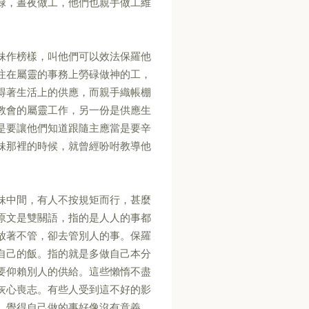
碌，晝夜做工，他們也親手做工維
妹作榜樣，叫他們可以效法保羅他
注在屬靈的事務上勞碌做神的工，
得著生活上的供應，而親手織帳棚
教會的屬靈工作，另一份是供應生
是要讓他們知道跟隨主應當是要辛
妹那裡的時候，就曾經吩咐教導他
妹中間，有人不按規矩而行，甚麼
原文是雙關語，指的是人人的事都
放著不管，卻去管別人的事。保羅
自己的飯。指的就是多做自己本分
要仰賴別人的供給。這些懶惰不盡
灰心喪志。有些人受到這不好的影
，覺得自己做的事好像沒有意義。