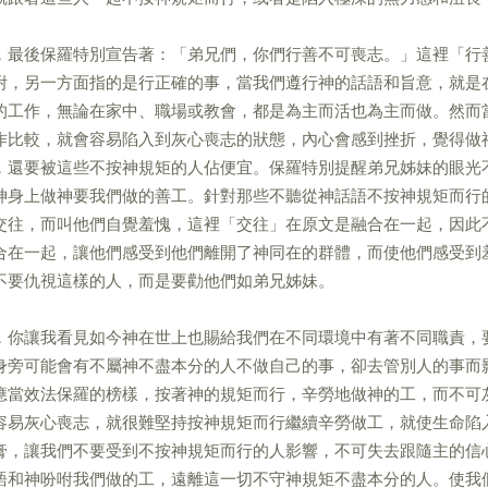
，最後保羅特別宣告著：「弟兄們，你們行善不可喪志。」這裡「行
咐，另一方面指的是行正確的事，當我們遵行神的話語和旨意，就是
的工作，無論在家中、職場或教會，都是為主而活也為主而做。然而
作比較，就會容易陷入到灰心喪志的狀態，內心會感到挫折，覺得做
，還要被這些不按神規矩的人佔便宜。保羅特別提醒弟兄姊妹的眼光
神身上做神要我們做的善工。針對那些不聽從神話語不按神規矩而行
交往，而叫他們自覺羞愧，這裡「交往」在原文是融合在一起，因此
合在一起，讓他們感受到他們離開了神同在的群體，而使他們感受到
不要仇視這樣的人，而是要勸他們如弟兄姊妹。
，你讓我看見如今神在世上也賜給我們在不同環境中有著不同職責，
身旁可能會有不屬神不盡本分的人不做自己的事，卻去管別人的事而
應當效法保羅的榜樣，按著神的規矩而行，辛勞地做神的工，而不可
容易灰心喪志，就很難堅持按神規矩而行繼續辛勞做工，就使生命陷
膏，讓我們不要受到不按神規矩而行的人影響，不可失去跟隨主的信
語和神吩咐我們做的工，遠離這一切不守神規矩不盡本分的人。使我