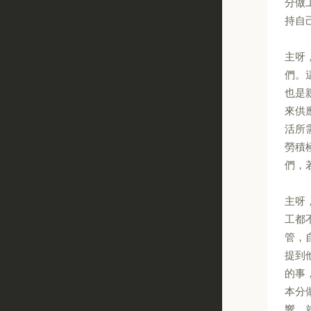
分做
持自
主呀
們。
也是
來供
活所
勞積
們，
主呀
工都
管，
提到
的事
本分
響，