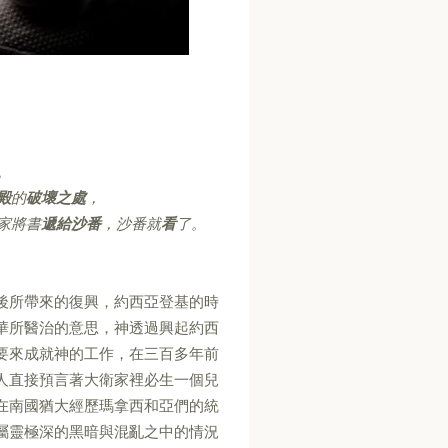
。
殿
的
破壞之處
，
家將書
遞給沙番
，沙番就
看
了。
後所帶來的復興，約西亞登基的時
華所醫治的意思，神透過興起約西
要來成就神的工作，在三百多年前
人直接預言著大衛家裡必生一個兒
在南國猶大經歷瑪拿西和亞們的統
屬靈極深的黑暗與混亂之中的情況