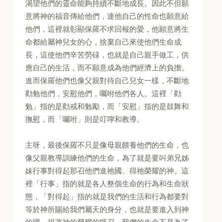
渴望他們的靈命能夠持續不斷地成長。因此不但願
意將神的福音傳給他們，連他自己的性命也願意給
他們，這裡就彰顯保羅不求回報的愛，他願意將生
命都給屬神兒女的心，捨棄自己來使他們生命成
長，這使他們辛苦勞碌，也就是自己親手做工，供
應自己的生活，而不願意成為他們經濟上的負擔。
進而保羅他們也像父親對待自己兒女一樣，不斷地
勸勉他們，安慰他們，囑咐他們各人。這裡「勸
勉」指的是勸戒和勉勵，而「安慰」指的是鼓舞和
撫慰，而「囑咐」則是叮嚀和教導。
主呀，最後保羅不只是像母親餵養他們的生命，也
像父親教導訓練他們的生命，為了就是要叫弟兄姊
妹行事對得起那召他們進祂國、得祂榮耀的神。這
裡「行事」指的就是各人整個生命的行為和生命狀
態，「對得起」指的就是我們的生活和行為都要對
等於神所賜給我們屬天的身分，也就是要進入到神