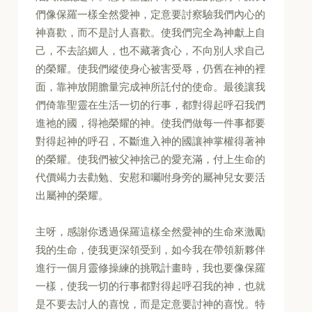
們像保羅一樣全然愛神，定意要討察驗我們內心的
神喜歡，而不是討人喜歡。使我們完全為神獻上自
己，不去諂媚人，也不藏著貪心，不向別人求自己
的榮耀。使我們縱使身心被害受辱，仍舊在神的裡
面，靠神放開膽量完成神所託付的使命。最後讓我
們倚靠聖靈在生活一切的行事，都對得起呼召我們
進祂的國，得祂榮耀的神。使我們做每一件事都要
對得起神的呼召，不斷進入神的國讓神掌權得著神
的榮耀。使我們被父神捨己的愛充滿，付上生命的
代價竭力去勸勉、安慰和囑咐身旁的屬神兒女要活
出屬神的榮耀。
主呀，感謝你透過保羅這樣全然愛神的生命來激勵
我的生命，使我更深領受到，如今我在帶領新夥伴
進行一個月靈修操練的挑戰計畫時，我也要像保羅
一樣，使我一切的行事都對得起呼召我的神，也就
是不要去討人的喜悅，而是定意要討神的喜悅。特