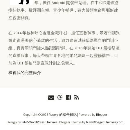
年，擔任 Android 開發部副理。在中和長老教會
擔任執事、敬拜團主領、青少年輔導，致力帶領生命與耶穌建
立親密關係。
在 2014 年被神呼召走進全職呼召，擔任宣教幹事，帶著門訓異
象走進憑著信心募款的生活，致力建造以關係為導向的門訓小
組，真實帶領門徒火熱跟隨耶穌。在 2016 年開始 LDT 晨禱祭壇
的直播服事，每天帶領世界各地的弟兄姊妹一起靈修禱告，目
前為 LDT 領袖門訓宣教計劃之負責人。
檢視我的完整簡介
Copyright ©
2026
Rogery 的禱告日記
| Powered by
Blogger
Design by
Site5 WordPress Themes
| Blogger Theme by
NewBloggerThemes.com