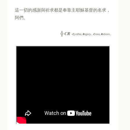
這一切的感謝與祈求都是奉靠主耶穌基督的名求，
阿們。
CR
╬
-
C
ynthia,
R
ogery...
C
ross,
R
eborn...