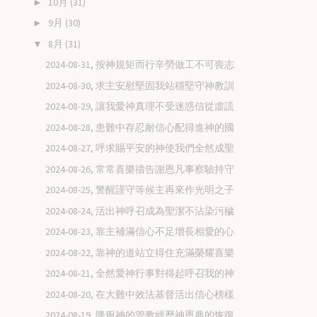
10月
(31)
►
9月
(30)
►
8月
(31)
▼
2024-08-31, 按神規矩而行辛勞做工不可喪志
2024-08-30, 求主安慰堅固我站穩堅守神教訓
2024-08-29, 讓我愛神真理不受迷惑信從虛謊
2024-08-28, 患難中存忍耐信心配得進神的國
2024-08-27, 呼求賜平安的神使我們全然成聖
2024-08-26, 常常喜樂禱告謝恩凡事察驗持守
2024-08-25, 警醒謹守等候主再來作光明之子
2024-08-24, 活出神呼召成為聖潔不沾染污穢
2024-08-23, 靠主補滿信心不足增長相愛的心
2024-08-22, 靠神的道站立得住充滿榮耀喜樂
2024-08-21, 全然愛神行事對得起呼召我的神
2024-08-20, 在大難中效法基督活出信心榜樣
2024-08-19, 降服神的管教經歷神恩典的恢復