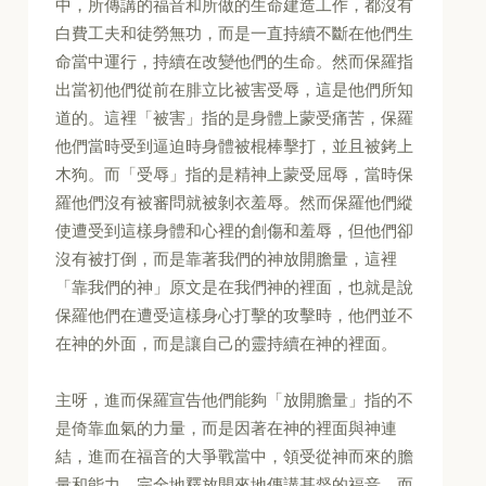
中，所傳講的福音和所做的生命建造工作，都沒有
白費工夫和徒勞無功，而是一直持續不斷在他們生
命當中運行，持續在改變他們的生命。然而保羅指
出當初他們從前在腓立比被害受辱，這是他們所知
道的。這裡「被害」指的是身體上蒙受痛苦，保羅
他們當時受到逼迫時身體被棍棒擊打，並且被銬上
木狗。而「受辱」指的是精神上蒙受屈辱，當時保
羅他們沒有被審問就被剝衣羞辱。然而保羅他們縱
使遭受到這樣身體和心裡的創傷和羞辱，但他們卻
沒有被打倒，而是靠著我們的神放開膽量，這裡
「靠我們的神」原文是在我們神的裡面，也就是說
保羅他們在遭受這樣身心打擊的攻擊時，他們並不
在神的外面，而是讓自己的靈持續在神的裡面。
主呀，進而保羅宣告他們能夠「放開膽量」指的不
是倚靠血氣的力量，而是因著在神的裡面與神連
結，進而在福音的大爭戰當中，領受從神而來的膽
量和能力，完全地釋放開來地傳講基督的福音，而