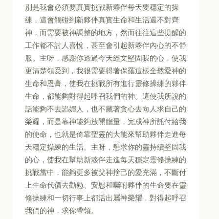
別是我會必須要真實挑戰新夥伴每天要穩定的操
練，這會觸碰到新夥伴真實生命和生活還不對齊
神，而需要被神調整的地方，然而往往這些提醒的
工作都不討人喜悅，甚至會引起新夥伴內心的不舒
服。主呀，感謝你透過今天經文堅固我的心，使我
更清楚領受到，我很需要得著保羅這樣全然愛神的
生命和恩膏，使我在挑戰所有進行靈修操練的夥伴
生命，都能夠對得起呼召我們的神。這使我所說的
話能夠不去諂媚人，也不藏著貪心去向人求自己的
榮耀，而是靠神能夠放開膽量，完成神所託付給我
的使命，也就是倚靠聖靈的大能來幫助夥伴走進每
天穩定操練的生活。主呀，懇求你的靈持續堅固我
的心，使我在幫助新夥伴走進每天穩定靈修操練的
挑戰當中，能夠更多被父神捨己的愛充滿，不斷付
上生命代價去勸勉、安慰和囑咐夥伴的生命要在靈
修操練和一切行事上都活出屬神榮耀，對得起呼召
我們的神，求你帶領。