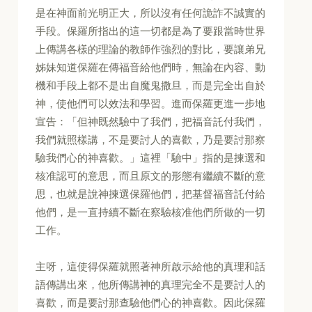
是在神面前光明正大，所以沒有任何詭詐不誠實的
手段。保羅所指出的這一切都是為了要跟當時世界
上傳講各樣的理論的教師作強烈的對比，要讓弟兄
姊妹知道保羅在傳福音給他們時，無論在內容、動
機和手段上都不是出自魔鬼撒旦，而是完全出自於
神，使他們可以效法和學習。進而保羅更進一步地
宣告：「但神既然驗中了我們，把福音託付我們，
我們就照樣講，不是要討人的喜歡，乃是要討那察
驗我們心的神喜歡。」這裡「驗中」指的是揀選和
核准認可的意思，而且原文的形態有繼續不斷的意
思，也就是說神揀選保羅他們，把基督福音託付給
他們，是一直持續不斷在察驗核准他們所做的一切
工作。
主呀，這使得保羅就照著神所啟示給他的真理和話
語傳講出來，他所傳講神的真理完全不是要討人的
喜歡，而是要討那查驗他們心的神喜歡。因此保羅