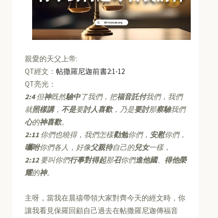
親愛的天父上帝:
QT經文：
帖撒羅尼迦前書2:1-12
QT亮光：
2:4
但
神
既然
驗中
了我們，把
福音託付
我們，我們
就
照樣講
，
不是
要
討人喜歡
，乃是
要討
那
察驗
我們
心
的
神喜歡
。
2:11
你們也曉得，我們怎樣
勸勉
你們，
安慰
你們，
囑咐
你們各人，好像
父親待
自己的
兒女
一樣，
2:12
要叫你們
行事對得起
那
召
你們
進他國
、
得他榮
耀
的
神
。
主呀，當我在晨禱帶領大家對齊今天的經文時，你
讓我看見保羅回顧自己過去在帖撒羅尼迦傳福音