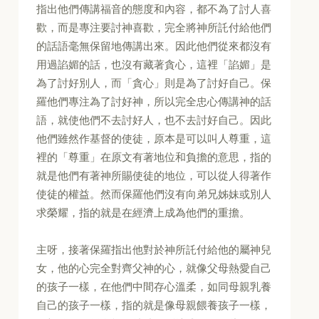
指出他們傳講福音的態度和內容，都不為了討人喜
歡，而是專注要討神喜歡，完全將神所託付給他們
的話語毫無保留地傳講出來。因此他們從來都沒有
用過諂媚的話，也沒有藏著貪心，這裡「諂媚」是
為了討好別人，而「貪心」則是為了討好自己。保
羅他們專注為了討好神，所以完全忠心傳講神的話
語，就使他們不去討好人，也不去討好自己。因此
他們雖然作基督的使徒，原本是可以叫人尊重，這
裡的「尊重」在原文有著地位和負擔的意思，指的
就是他們有著神所賜使徒的地位，可以從人得著作
使徒的權益。然而保羅他們沒有向弟兄姊妹或別人
求榮耀，指的就是在經濟上成為他們的重擔。
主呀，接著保羅指出他對於神所託付給他的屬神兒
女，他的心完全對齊父神的心，就像父母熱愛自己
的孩子一樣，在他們中間存心溫柔，如同母親乳養
自己的孩子一樣，指的就是像母親餵養孩子一樣，