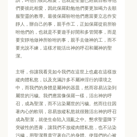
訓，叫他們彼此相愛，也就是聖靈已經親自教導他
們要彼此相愛，因此保羅勸勉他們要更加竭力去順
服聖靈的教導。最後保羅吩咐他們應當要立志作安
靜人，辦自己的事，親手作工，正如保羅從前所吩
咐他們的，也就是不要遊手好閒和多管閒事，而是
要安靜地做神所吩咐的事，親手去做神的工，而不
要光說不練，這樣才能活出神的呼召和屬神的聖
潔。
主呀，你讓我看見如今我們在這世上也處在這樣放
縱肉體私慾，以及充滿許多不屬神淫行的環境之
中，而我們的身體是屬神的器皿，然而容易沾染到
屬世的污穢。我們應當像保羅一樣，活出神的呼
召，成為聖潔，而不沾染屬世的污穢。然而往往因
著內心的軟弱，容易放縱私慾就很難活出神的呼召
成為聖潔，就使生命陷入混亂之中。懇求聖靈降下
突破性的恩膏，讓我們不放縱肉體私慾，也不沾染
污穢，用聖潔尊貴守著自己的身體。使我們的心被