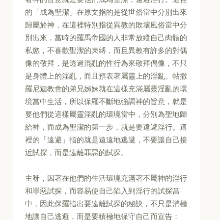
的「成為聖潔」在原文指的是從世俗當中分別出來
歸屬於神，在這裡特別指從異教的敗壞風俗當中分
別出來，當時的羅馬帝國的人非常放縱自己肉體的
私慾，不喜歡聖潔的束縛，而且異教有許多的對偶
像的敬拜，是透過混亂的性行為來敬拜偶像，不只
是身體上的淫亂，而且預表著屬靈上的淫亂。帖撒
羅尼迦教會的弟兄姊妹就在這樣充滿屬靈淫亂的環
境當中生活，所以保羅不斷地強調神的旨意，就是
要他們從這樣屬靈淫亂的環境當中，分別為聖地歸
給神，而成為聖潔的第一步，就是要遠避淫行。這
裡的「遠避」指的就是遠遠地逃避，不要讓自己接
近試探，而是遠離罪惡的試探。
主呀，因著在他們的生活環境充滿著不屬神的淫行
和罪惡試探，而容易使自己陷入到淫行的試探當
中，因此保羅指出要遠離試探的秘訣，不只是消極
地讓自己逃避，而是要積極地保守自己而宣告：