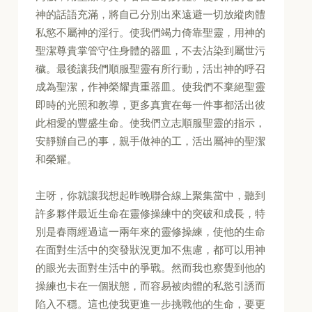
神的話語充滿，將自己分別出來遠避一切放縱肉體
私慾不屬神的淫行。使我們竭力倚靠聖靈，用神的
聖潔尊貴掌管守住身體的器皿，不去沾染到屬世污
穢。最後讓我們順服聖靈有所行動，活出神的呼召
成為聖潔，作神榮耀貴重器皿。使我們不棄絕聖靈
即時的光照和教導，更多真實在每一件事都活出彼
此相愛的豐盛生命。使我們立志順服聖靈的指示，
安靜辦自己的事，親手做神的工，活出屬神的聖潔
和榮耀。
主呀，你就讓我想起昨晚聯合線上聚集當中，聽到
許多夥伴最近生命在靈修操練中的突破和成長，特
別是春雨經過這一兩年來的靈修操練，使他的生命
在面對生活中的突發狀況更加不焦慮，都可以用神
的眼光去面對生活中的爭戰。然而我也察覺到他的
操練也卡在一個狀態，而容易被肉體的私慾引誘而
陷入不穩。這也使我更進一步挑戰他的生命，要更