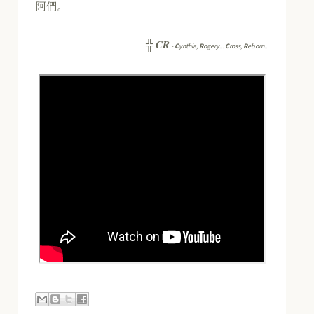
阿們。
CR
╬
-
C
ynthia,
R
ogery...
C
ross,
R
eborn...