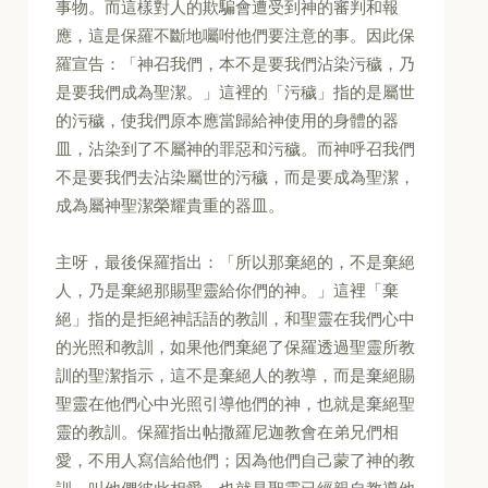
事物。而這樣對人的欺騙會遭受到神的審判和報
應，這是保羅不斷地囑咐他們要注意的事。因此保
羅宣告：「神召我們，本不是要我們沾染污穢，乃
是要我們成為聖潔。」這裡的「污穢」指的是屬世
的污穢，使我們原本應當歸給神使用的身體的器
皿，沾染到了不屬神的罪惡和污穢。而神呼召我們
不是要我們去沾染屬世的污穢，而是要成為聖潔，
成為屬神聖潔榮耀貴重的器皿。
主呀，最後保羅指出：「所以那棄絕的，不是棄絕
人，乃是棄絕那賜聖靈給你們的神。」這裡「棄
絕」指的是拒絕神話語的教訓，和聖靈在我們心中
的光照和教訓，如果他們棄絕了保羅透過聖靈所教
訓的聖潔指示，這不是棄絕人的教導，而是棄絕賜
聖靈在他們心中光照引導他們的神，也就是棄絕聖
靈的教訓。保羅指出帖撒羅尼迦教會在弟兄們相
愛，不用人寫信給他們；因為他們自己蒙了神的教