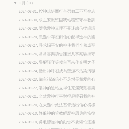
8月
(31)
▼
2024-08-31, 按神規矩而行辛勞做工不可喪志
2024-08-30, 求主安慰堅固我站穩堅守神教訓
2024-08-29, 讓我愛神真理不受迷惑信從虛謊
2024-08-28, 患難中存忍耐信心配得進神的國
2024-08-27, 呼求賜平安的神使我們全然成聖
2024-08-26, 常常喜樂禱告謝恩凡事察驗持守
2024-08-25, 警醒謹守等候主再來作光明之子
2024-08-24, 活出神呼召成為聖潔不沾染污穢
2024-08-23, 靠主補滿信心不足增長相愛的心
2024-08-22, 靠神的道站立得住充滿榮耀喜樂
2024-08-21, 全然愛神行事對得起呼召我的神
2024-08-20, 在大難中效法基督活出信心榜樣
2024-08-19, 降服神的管教經歷神恩典的恢復
2024-08-18, 勇敢聽從神的勸告不要懼怕逃跑