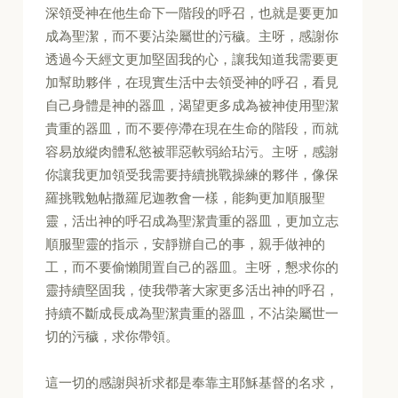
深領受神在他生命下一階段的呼召，也就是要更加
成為聖潔，而不要沾染屬世的污穢。主呀，感謝你
透過今天經文更加堅固我的心，讓我知道我需要更
加幫助夥伴，在現實生活中去領受神的呼召，看見
自己身體是神的器皿，渴望更多成為被神使用聖潔
貴重的器皿，而不要停滯在現在生命的階段，而就
容易放縱肉體私慾被罪惡軟弱給玷污。主呀，感謝
你讓我更加領受我需要持續挑戰操練的夥伴，像保
羅挑戰勉帖撒羅尼迦教會一樣，能夠更加順服聖
靈，活出神的呼召成為聖潔貴重的器皿，更加立志
順服聖靈的指示，安靜辦自己的事，親手做神的
工，而不要偷懶閒置自己的器皿。主呀，懇求你的
靈持續堅固我，使我帶著大家更多活出神的呼召，
持續不斷成長成為聖潔貴重的器皿，不沾染屬世一
切的污穢，求你帶領。
這一切的感謝與祈求都是奉靠主耶穌基督的名求，