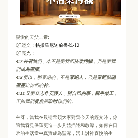
親愛的天父上帝:
QT經文：
帖撒羅尼迦前書4:1-12
QT亮光：
4:7
神召
我們，本不是要我們
沾染污穢
，乃是要我
們
成為聖潔
。
4:8
所以，那棄絕的，不是
棄絕人
，乃是
棄絕
那
賜
聖靈
給你們的
神
。
4:11
又要
立志作安靜人
，
辦自己的事
，
親手做工
，
正如我們
從前
所
吩咐
你們的。
主呀，當我在晨禱帶領大家對齊今天的經文時，你
讓我看見保羅更進一步具體描述和教導，如何在日
常的生活當中真實成為聖潔，活出討神喜悅的生