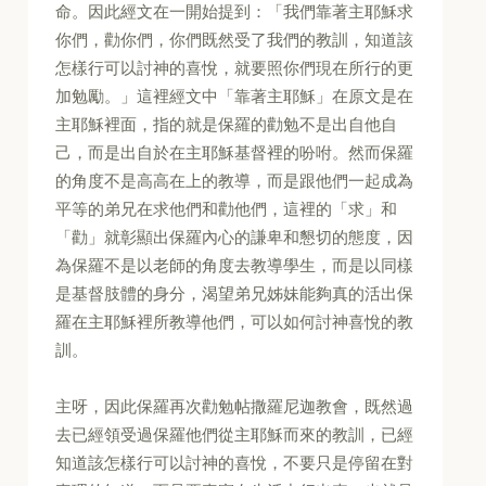
命。因此經文在一開始提到：「我們靠著主耶穌求
你們，勸你們，你們既然受了我們的教訓，知道該
怎樣行可以討神的喜悅，就要照你們現在所行的更
加勉勵。」這裡經文中「靠著主耶穌」在原文是在
主耶穌裡面，指的就是保羅的勸勉不是出自他自
己，而是出自於在主耶穌基督裡的吩咐。然而保羅
的角度不是高高在上的教導，而是跟他們一起成為
平等的弟兄在求他們和勸他們，這裡的「求」和
「勸」就彰顯出保羅內心的謙卑和懇切的態度，因
為保羅不是以老師的角度去教導學生，而是以同樣
是基督肢體的身分，渴望弟兄姊妹能夠真的活出保
羅在主耶穌裡所教導他們，可以如何討神喜悅的教
訓。
主呀，因此保羅再次勸勉帖撒羅尼迦教會，既然過
去已經領受過保羅他們從主耶穌而來的教訓，已經
知道該怎樣行可以討神的喜悅，不要只是停留在對