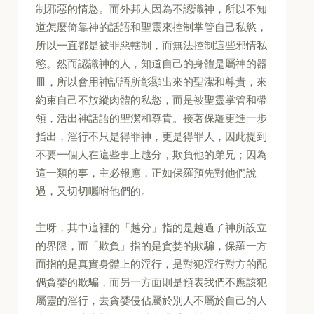
制邪惡的情慾。而外邦人因為不認識神，所以不知
道怎麼倚靠神的話語和聖靈來控制掌管自己私慾，
所以一直都是被罪惡轄制，而無法控制這些邪情私
慾。然而認識神的人，知道自己的身體是屬神的器
皿，所以會用神話語所彰顯出來的聖潔和尊貴，來
約束自己不放縱肉體的私慾，而是被聖靈掌管和帶
領，活出神話語的聖潔和尊貴。接著保羅更進一步
指出，淫行不只是得罪神，更是得罪人，因此提到
不要一個人在這些事上越分，欺負他的弟兄；因為
這一類的事，主必報應，正如保羅預先對他們說
過，又切切囑咐他們的。
主呀，其中這裡的「越分」指的是越過了神所設立
的界限，而「欺負」指的是貪婪的欺騙，保羅一方
面指的是真實身體上的淫行，是對犯淫行對方的配
偶貪婪的欺騙，而另一方面則是預表我們不應該犯
屬靈的淫行，去貪婪侵佔屬於別人不屬於自己的人