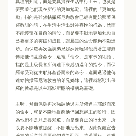
真理的知道，而是要真實在生活中行出來，也就是
要照著他們現在所行的更加勉勵。這裡的「更加勉
勵」指的是雖然帖撒羅尼迦教會已經有開始照著保
羅教訓的話，在生活中活出討神喜悅的行為，然而
不能停留在目前的階段，而是要不斷地更加勉勵自
己要更多的突破和成長，讓屬靈的生命能夠不斷進
步。而保羅再次強調弟兄姊妹原曉得他憑著主耶穌
傳給他們甚麼命令，這裡「命令」是軍事的術語，
指的是上級長官所傳達下來必須遵守的指令，而保
羅領受到從主耶穌基督而來的命令，進而透過他傳
達給帖撒羅尼迦教會的弟兄姊妹，這裡就彰顯出保
羅的教導是以主耶穌所賜的權柄為基礎。
主呀，然而保羅再次強調他過去所傳達主耶穌而來
的命令，就是不斷地提醒他們回想起主的吩咐，因
為他們不是只是要知道，而是要真正的行出來，所
以要不斷地被提醒，不斷地活出來。因此保羅宣告
著神的旨意就是要他們成為聖潔，遠避淫行。這裡