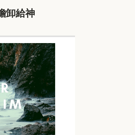
重擔卸給神