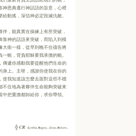
靠神恩典遵行神話語的旨意，心裡
擊給動搖，深信神必定毀滅仇敵。
夥伴，能真實在操練上有所突破，
倚靠神的話語來突破，而陷入到模
像大衛一樣，從早到晚不住禱告將
負一軛，背負耶穌要我承擔的軛。
，傳遞你感動我要提醒他們生命的
的身上。主呀，感謝你使我在你的
，使我知道該怎麼去面對這些不穩
都不住地為著夥伴生命能夠突破來
當中把重擔都卸給你，求你帶領。
CR
╬
-
C
ynthia,
R
ogery...
C
ross,
R
eborn...