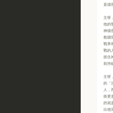
直禱
主呀
他的
神禱
救贖
戰爭
戰的
抓住
前持
主呀
的「
人，
衛更
的就
出他