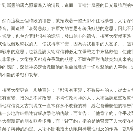
告到屬靈的曙光照耀進入的清晨，進而一直禱告屬靈的日光最強烈的
，然而這樣三個時段的禱告，就預表著一整天都不住地禱告，大衛深
聲音。而這裡「哀聲悲歎」在原文的意思有著我默想的意思，因此不
告傾訴，也包含著默想神的話語，發出信心的禱告。接著大衛就更進
我命脫離攻擊我的人，使我得享平安，因為與我相爭的人甚多。」這
和戰事的意思，也就是說大衛深信神必定在爭戰之中來拯救他，使他
人非常多，大衛整天都處在爭戰的狀態，不斷在面對仇敵突如其來的
神的應許，深信神必定會救贖他的生命脫離這一切攻擊他的人事物，
續不斷的爭戰和攻擊。
，接著大衛更進一步地宣告：「那沒有更變，不敬畏神的人，從太古
沒有更變」指的是不肯改變、不肯悔改向神的人，大衛強調這些攻擊
而他深信從太古到現在一直常存永不改變的神，必定會垂聽他的禱告
進一步地詳細描述背叛攻擊他的仇敵，而宣告：「他背了約，伸手攻
是大衛親密的朋友亞希多弗，而「背了約」指的是他背棄了與大衛在
背棄了與神的約定。大衛不斷地指出仇敵與神屬性相反的作為，就彰