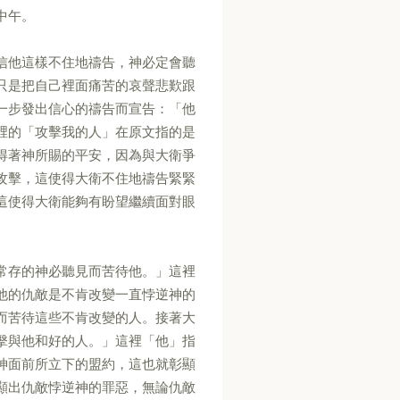
中午。
信他這樣不住地禱告，神必定會聽
只是把自己裡面痛苦的哀聲悲歎跟
一步發出信心的禱告而宣告：「他
裡的「攻擊我的人」在原文指的是
得著神所賜的平安，因為與大衛爭
攻擊，這使得大衛不住地禱告緊緊
這使得大衛能夠有盼望繼續面對眼
常存的神必聽見而苦待他。」這裡
他的仇敵是不肯改變一直悖逆神的
而苦待這些不肯改變的人。接著大
擊與他和好的人。」這裡「他」指
神面前所立下的盟約，這也就彰顯
顯出仇敵悖逆神的罪惡，無論仇敵