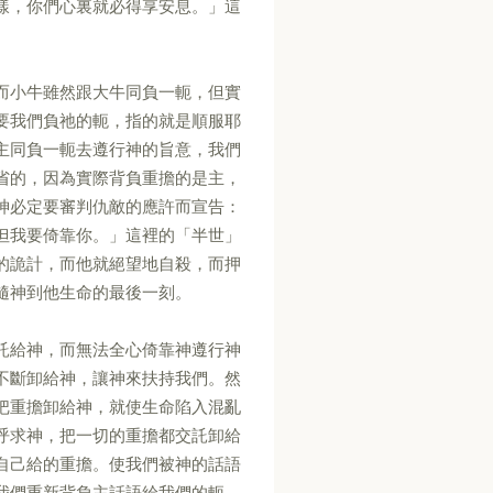
樣，你們心裏就必得享安息。」這
而小牛雖然跟大牛同負一軛，但實
要我們負祂的軛，指的就是順服耶
主同負一軛去遵行神的旨意，我們
省的，因為實際背負重擔的是主，
神必定要審判仇敵的應許而宣告：
但我要倚靠你。」這裡的「半世」
的詭計，而他就絕望地自殺，而押
隨神到他生命的最後一刻。
託給神，而無法全心倚靠神遵行神
不斷卸給神，讓神來扶持我們。然
把重擔卸給神，就使生命陷入混亂
呼求神，把一切的重擔都交託卸給
自己給的重擔。使我們被神的話語
我們重新背負主話語給我們的軛，