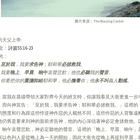
圖片來源：The Blazing Center
的天父上帝:
經文：
詩篇55:16-23
亮光：
至於我
，我要
求告神
；耶和華
必拯救我
。
我要
晚上
、
早晨
、
晌午
哀聲悲歎；他也
必聽
我的
聲音
。
你要把你的
重擔卸給
耶和華，他必
撫養
你；他
永不叫
義人
動搖
。
，當我在晨禱帶領大家對齊今天的經文時，你讓我看見大衛更進一步
，而向神宣告：「至於我，我要求告神；耶和華必拯救我。」這裡的
的態度和行為跟這些悖逆神作惡的人截然不同，這些作惡的人背叛遠
他仍舊是要來到神的面前求告神，他的內心深信著神必定會拯救他。
、晌午哀聲悲歎，神必定聽他的聲音。這裡的「晚上、早晨、晌午」
而以色列人是從晚上為一天的開始，因此大衛先從晚上再提到早晨，