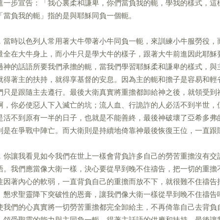
進一步宣告：「我心裏柔和謙卑，你們當負我的軛，學我的樣式，這
「當負我的軛」指的是與耶穌同負一個軛。
，當時以色列人常用著大牛帶著小牛同負一軛，來訓練小牛服勞役，
量全在大牛身上，而小牛只是學大牛的樣子，跟著大牛前進因此耶穌
過神的話語所要我們承擔的軛，當我們學習耶穌柔和謙卑的樣式，與
就得著主的扶持，就得享基督的安息。因為主的軛和擔子是容易和輕
們只是跟隨主去遵行。最後大衛真實將重擔都卸給神之後，就領受到
啊，你必使惡人下入滅亡的坑；流人血、行詭詐的人必活不到半世，
是活不到原有一半的日子，也就是不能善終，最後神破壞了亞希多弗
則是在爭戰中陣亡。而大衛則是持續地倚靠神最後恢復王位，一直跟
，你讓我看見如今我們在世上一樣會背負許多自己的勞苦重擔沒有交
語。我們應當像大衛一樣，決心要從早到晚不住禱告，把一切的重擔
往因著內心的軟弱，一直背負自己的重擔而放不下，就很難不住禱告
。懇求聖靈降下突破性的恩膏，讓我們像大衛一樣從早到晚不住禱告
使我們的心真實將一切勞苦重擔都完全卸給主，不再倚靠自己去背負
，領受聖靈的能力與主同負一軛，得著主話語的供應和扶持。最後讓