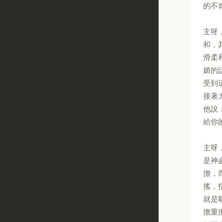
的不
主呀
和，
滑柔
媚的
受到
接著
他說
給你
主呀
是神
擔，
搖，
就是
擔重