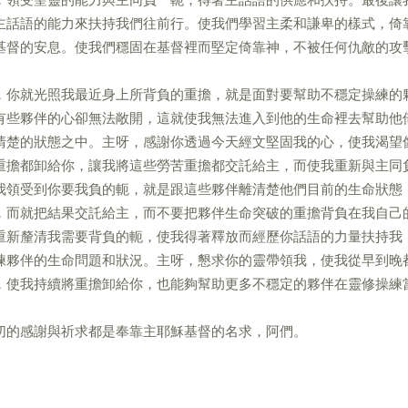
主話語的能力來扶持我們往前行。使我們學習主柔和謙卑的樣式，倚
基督的安息。使我們穩固在基督裡而堅定倚靠神，不被任何仇敵的攻
，你就光照我最近身上所背負的重擔，就是面對要幫助不穩定操練的
有些夥伴的心卻無法敞開，這就使我無法進入到他的生命裡去幫助他
清楚的狀態之中。主呀，感謝你透過今天經文堅固我的心，使我渴望
重擔都卸給你，讓我將這些勞苦重擔都交託給主，而使我重新與主同
我領受到你要我負的軛，就是跟這些夥伴離清楚他們目前的生命狀態
，而就把結果交託給主，而不要把夥伴生命突破的重擔背負在我自己
重新釐清我需要背負的軛，使我得著釋放而經歷你話語的力量扶持我
練夥伴的生命問題和狀況。主呀，懇求你的靈帶領我，使我從早到晚
，使我持續將重擔卸給你，也能夠幫助更多不穩定的夥伴在靈修操練
切的感謝與祈求都是奉靠主耶穌基督的名求，阿們。