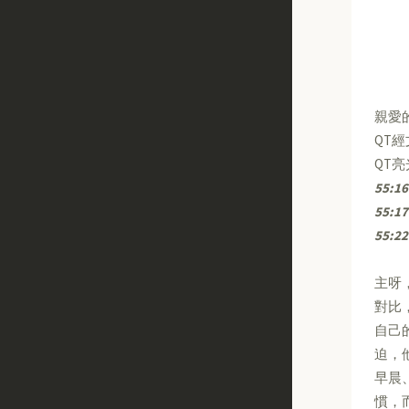
親愛
QT
QT
55:16
55:17
55:22
主呀
對比
自己
迫，
早晨
慣，