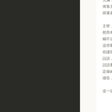
倚靠
得著
主呀
然而
糊不
這些
你讓
話語
話語
定操
禱告
這一