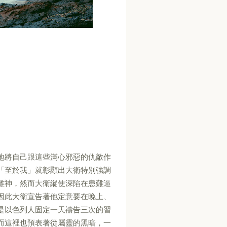
地將自己跟這些滿心邪惡的仇敵作
「至於我」就彰顯出大衛特別強調
離神，然而大衛縱使深陷在患難逼
因此大衛宣告著他定意要在晚上、
是以色列人固定一天禱告三次的習
而這裡也預表著從屬靈的黑暗，一