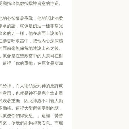
明顯指出仇敵抵擋神旨意的悖逆。
他的心卻懷著爭戰；他的話比油柔
奉承的話，就像是奶油一樣非常光
出來的刀一樣，他在表面上說著諂
在禱告呼求當中，把他內心深深感
的面前毫無保留地述說出來之後。
，就像是在聖殿當中的大祭司在對
」這裡「你的重擔」在原文是所加
卸給神，而大衛領受到神的應許就
的意思，也就是神不是完全拿走重
代表著重擔，因此神必不叫義人動
不動搖。這裡大衛所領受到的話，
我就使你們得安息。」這裡「勞苦
裡來，使我們能夠得著安息。而耶