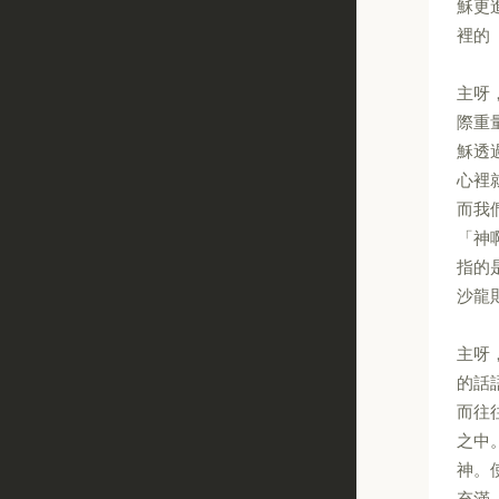
穌更
裡的
主呀
際重
穌透
心裡
而我
「神
指的
沙龍
主呀
的話
而往
之中
神。
充滿