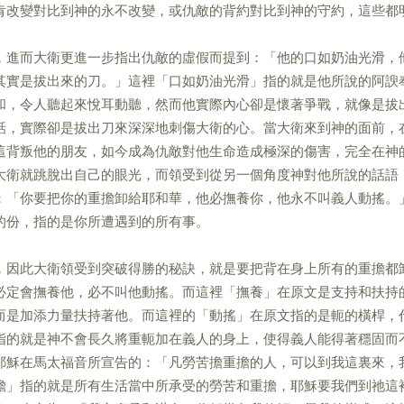
肯改變對比到神的永不改變，或仇敵的背約對比到神的守約，這些都
，進而大衛更進一步指出仇敵的虛假而提到：「他的口如奶油光滑，
其實是拔出來的刀。」這裡「口如奶油光滑」指的就是他所說的阿諛
和，令人聽起來悅耳動聽，然而他實際內心卻是懷著爭戰，就像是拔
話，實際卻是拔出刀來深深地刺傷大衛的心。當大衛來到神的面前，
這背叛他的朋友，如今成為仇敵對他生命造成極深的傷害，完全在神
大衛就跳脫出自己的眼光，而領受到從另一個角度神對他所說的話語
：「你要把你的重擔卸給耶和華，他必撫養你，他永不叫義人動搖。
的份，指的是你所遭遇到的所有事。
，因此大衛領受到突破得勝的秘訣，就是要把背在身上所有的重擔都
必定會撫養他，必不叫他動搖。而這裡「撫養」在原文是支持和扶持
而是加添力量扶持著他。而這裡的「動搖」在原文指的是軛的橫桿，
指的就是神不會長久將重軛加在義人的身上，使得義人能得著穩固而
耶穌在馬太福音所宣告的：「凡勞苦擔重擔的人，可以到我這裏來，
擔」指的就是所有生活當中所承受的勞苦和重擔，耶穌要我們到祂這