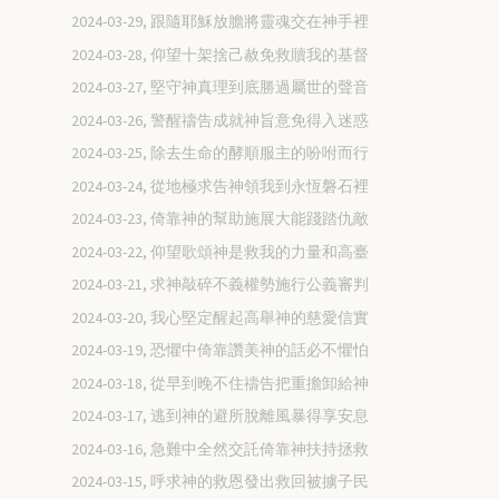
2024-03-29, 跟隨耶穌放膽將靈魂交在神手裡
2024-03-28, 仰望十架捨己赦免救贖我的基督
2024-03-27, 堅守神真理到底勝過屬世的聲音
2024-03-26, 警醒禱告成就神旨意免得入迷惑
2024-03-25, 除去生命的酵順服主的吩咐而行
2024-03-24, 從地極求告神領我到永恆磐石裡
2024-03-23, 倚靠神的幫助施展大能踐踏仇敵
2024-03-22, 仰望歌頌神是救我的力量和高臺
2024-03-21, 求神敲碎不義權勢施行公義審判
2024-03-20, 我心堅定醒起高舉神的慈愛信實
2024-03-19, 恐懼中倚靠讚美神的話必不懼怕
2024-03-18, 從早到晚不住禱告把重擔卸給神
2024-03-17, 逃到神的避所脫離風暴得享安息
2024-03-16, 急難中全然交託倚靠神扶持拯救
2024-03-15, 呼求神的救恩發出救回被擄子民