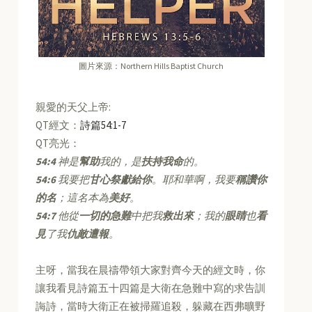
圖片來源：Northern Hills Baptist Church
親愛的天父上帝:
QT經文：
詩篇54:1-7
QT亮光：
54:4
神是
幫助
我的，是
扶持我命
的。
54:6
我要把
甘心祭獻給你
。耶和華啊，我要
稱讚你
的名
；這名本為
美好
。
54:7
他從
一切的急難
中把我
救出來
；我的
眼睛
也
看
見
了我
仇敵遭報
。
主呀，當我在晨禱帶領大家對齊今天的經文時，你
讓我看見詩篇五十四篇是大衛在急難中寫的求告訓
誨詩，當時大衛正在被掃羅追殺，躲藏在西弗曠野