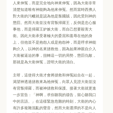
人來伸冤，而是完全地向神來伸冤，因為大衛非常
清楚知道唯有神能夠為他來伸冤。然而當時西弗人
對大衛的污衊就是認為他是叛國賊，因此受到神的
懲罰。然而大衛並沒有背叛掃羅王，反倒是忠心服
事他，而是掃羅王妒嫉大衛，而自己想要殺害大
衛。因此大衛承受著極大的委屈和羞辱在他的身
上，但他並不是抱怨人或是抱怨神，而是呼求神能
夠介入，以神的名來拯救他，因為如果神親自介入
大衛被逼迫的事，扭轉這一切的局勢，懲罰仇敵，
那就是為大衛伸冤，證明大衛的清白。
主呀，這使得大衛才會將拯救和伸冤結合在一起，
渴望神透過拯救來為祂伸冤，向眾人見證大衛並沒
有背叛掃羅，而被神拯救和保護。接著大衛就更進
一步宣告：「神啊，求你聽我的禱告，留心聽我口
中的言語。」在這樣緊急危難的時刻，大衛的內心
有許多複雜混亂的聲音，然而大衛選擇的不是向人