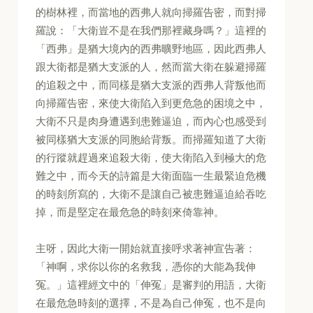
的樹林裡，而當地的西弗人就向掃羅告密，而對掃
羅說：「大衛豈不是在我們那裡藏身嗎？」這裡的
「西弗」是猶大境內的西弗曠野地區，因此西弗人
跟大衛都是猶大支派的人，然而當大衛在躲避掃羅
的追殺之中，而同樣是猶大支派的西弗人背叛他而
向掃羅告密，來使大衛陷入到更危急的困境之中，
大衛不只是肉身遭遇到患難逼迫，而內心也感受到
被同樣猶大支派的同胞給背叛。而掃羅知道了大衛
的行蹤就趕過來追殺大衛，使大衛陷入到極大的危
難之中，而今天的詩篇是大衛面臨一生最緊迫危機
的時刻所寫的，大衛不是讓自己被患難逼迫給吞吃
掉，而是堅定在最危急的時刻來倚靠神。
主呀，因此大衛一開始就直接呼求著神宣告著：
「神啊，求你以你的名救我，憑你的大能為我伸
冤。」這裡經文中的「伸冤」是審判的用語，大衛
在最危急時刻的選擇，不是為自己伸冤，也不是向