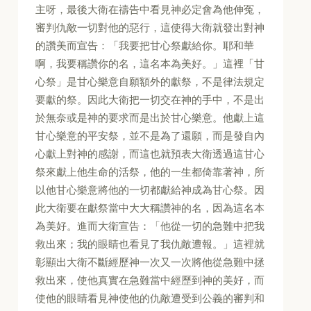
主呀，最後大衛在禱告中看見神必定會為他伸冤，
審判仇敵一切對他的惡行，這使得大衛就發出對神
的讚美而宣告：「我要把甘心祭獻給你。耶和華
啊，我要稱讚你的名，這名本為美好。」這裡「甘
心祭」是甘心樂意自願額外的獻祭，不是律法規定
要獻的祭。因此大衛把一切交在神的手中，不是出
於無奈或是神的要求而是出於甘心樂意。他獻上這
甘心樂意的平安祭，並不是為了還願，而是發自內
心獻上對神的感謝，而這也就預表大衛透過這甘心
祭來獻上他生命的活祭，他的一生都倚靠著神，所
以他甘心樂意將他的一切都獻給神成為甘心祭。因
此大衛要在獻祭當中大大稱讚神的名，因為這名本
為美好。進而大衛宣告：「他從一切的急難中把我
救出來；我的眼睛也看見了我仇敵遭報。」這裡就
彰顯出大衛不斷經歷神一次又一次將他從急難中拯
救出來，使他真實在急難當中經歷到神的美好，而
使他的眼睛看見神使他的仇敵遭受到公義的審判和