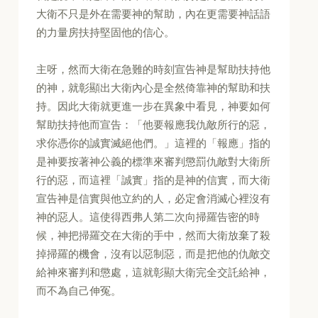
大衛不只是外在需要神的幫助，內在更需要神話語
的力量房扶持堅固他的信心。
主呀，然而大衛在急難的時刻宣告神是幫助扶持他
的神，就彰顯出大衛內心是全然倚靠神的幫助和扶
持。因此大衛就更進一步在異象中看見，神要如何
幫助扶持他而宣告：「他要報應我仇敵所行的惡，
求你憑你的誠實滅絕他們。」這裡的「報應」指的
是神要按著神公義的標準來審判懲罰仇敵對大衛所
行的惡，而這裡「誠實」指的是神的信實，而大衛
宣告神是信實與他立約的人，必定會消滅心裡沒有
神的惡人。這使得西弗人第二次向掃羅告密的時
候，神把掃羅交在大衛的手中，然而大衛放棄了殺
掉掃羅的機會，沒有以惡制惡，而是把他的仇敵交
給神來審判和懲處，這就彰顯大衛完全交託給神，
而不為自己伸冤。