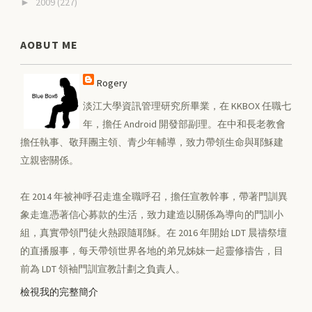
2009
(227)
►
AOBUT ME
Rogery
淡江大學資訊管理研究所畢業，在 KKBOX 任職七
年，擔任 Android 開發部副理。在中和長老教會
擔任執事、敬拜團主領、青少年輔導，致力帶領生命與耶穌建
立親密關係。
在 2014 年被神呼召走進全職呼召，擔任宣教幹事，帶著門訓異
象走進憑著信心募款的生活，致力建造以關係為導向的門訓小
組，真實帶領門徒火熱跟隨耶穌。在 2016 年開始 LDT 晨禱祭壇
的直播服事，每天帶領世界各地的弟兄姊妹一起靈修禱告，目
前為 LDT 領袖門訓宣教計劃之負責人。
檢視我的完整簡介