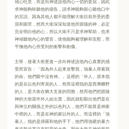
傾心吐意，而是向神述說他內心一切的委屈，因此
求神能夠聆聽他的禱告，請求神能夠留心聽他口中
的言語。因為其他人都不能理解大衛目前所受的委
屈和困苦，然而大衛深深知道他所跟隨的神，必定
完全明白他的心，所以大衛不只是求神幫助，也求
神傾聽他內心的聲音，使他能夠被理解和安慰，而
平撫他內心所受到的衝擊和創傷。
主呀，接著大衛更進一步向神述說他內心真實的感
受而宣告：「因為外人起來攻擊我，強暴人尋索我
的命。他們眼中沒有神。」這裡的「外人」原本指
的是在以色列寄居的人，然而這裡指的是西弗曠野
的人，是大衛在猶大支派的同胞，然而他們把跟隨
神的大衛當作外人給出賣，因此就彰顯出他們是在
與神立約關係之外的以色列人，他們不能算是神家
中裡的人，而是在神的家以外的人。而這裡的「強
暴人」指的是掃羅和他的手下，他們用強硬的暴力
來追殺迫害沒有犯罪的大衛。因此大衛在神的面前