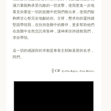
滿力量能夠承受仇敵的一切攻擊，使我更進一步地
看見你要從一切的急難中把我們救出來，使我們能
夠將甘心祭完全地獻給你。主呀，懇求你的靈持續
堅固帶領我，在扶持急難中的夥伴，更多幫助他們
在急難中全然交託倚靠神，讓神來扶持拯救我們，
求你帶領。
這一切的感謝與祈求都是奉靠主耶穌基督的名求，
阿們。
CR
╬
-
C
ynthia,
R
ogery...
C
ross,
R
eborn...