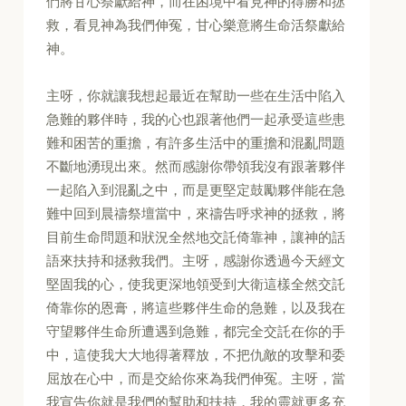
們將甘心祭獻給神，而在困境中看見神的得勝和拯
救，看見神為我們伸冤，甘心樂意將生命活祭獻給
神。
主呀，你就讓我想起最近在幫助一些在生活中陷入
急難的夥伴時，我的心也跟著他們一起承受這些患
難和困苦的重擔，有許多生活中的重擔和混亂問題
不斷地湧現出來。然而感謝你帶領我沒有跟著夥伴
一起陷入到混亂之中，而是更堅定鼓勵夥伴能在急
難中回到晨禱祭壇當中，來禱告呼求神的拯救，將
目前生命問題和狀況全然地交託倚靠神，讓神的話
語來扶持和拯救我們。主呀，感謝你透過今天經文
堅固我的心，使我更深地領受到大衛這樣全然交託
倚靠你的恩膏，將這些夥伴生命的急難，以及我在
守望夥伴生命所遭遇到急難，都完全交託在你的手
中，這使我大大地得著釋放，不把仇敵的攻擊和委
屈放在心中，而是交給你來為我們伸冤。主呀，當
我宣告你就是我們的幫助和扶持，我的靈就更多充