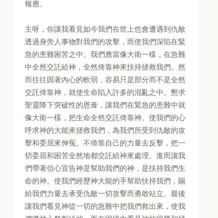
報應。
主呀，你讓我看見如今我們在世上也會遭遇到仇敵
透過身旁人事物對我們的攻擊，而使我們深陷在緊
急的患難困苦之中。我們應當像大衛一樣，在急難
中全然交託給神，全然倚靠神來扶持拯救我們。然
而往往因著內心的軟弱，容易只是部分而不是全然
交託倚靠神，就使生命陷入許多的混亂之中。懇求
聖靈降下突破性的恩膏，讓我們在緊急的患難中就
像大衛一樣，把生命全然交託倚靠神。使我們的心
呼求神的大能來拯救我們，為我們所受到仇敵的攻
擊和委屈來伸冤。不倚靠自己的力量去反擊，把一
切委屈和困苦全然地都交託給神來處理。進而讓我
們帶著信心宣告神是幫助我們的神，是扶持我們生
命的神。使我們經歷神大能的手幫助扶持我們，賜
給我們力量去承受仇敵一切攻擊而勇敢站立。最後
讓我們看見神從一切的急難中把我們救出來，使我