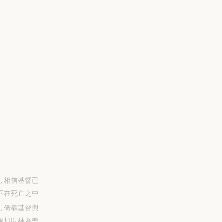
-31, 相信基督已
不在死亡之中
-30, 倚靠基督與
更加以神為樂