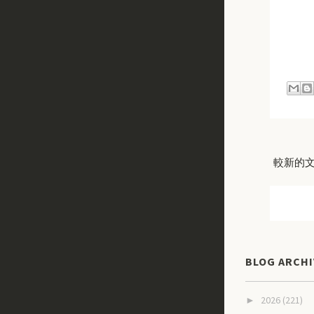
較新的
BLOG ARCHI
2026
(221)
►