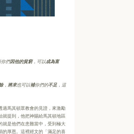
叫你們
因他的貧窮
，可以
成為富
餘
，
將來
也可以
補
你們的
不足
，這
透過馬其頓眾教會的見證，來激勵
始就提到，他把神賜給馬其頓地區
的就是他們在患難當中，受到極大
捐的厚恩。這裡經文的「滿足的喜