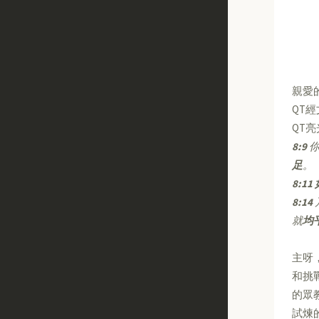
親愛
QT
QT
8:9
你
足
。
8:11
8:14
就
均
主呀
和挑
的眾
試煉