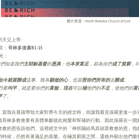
圖片來源：North Webster Church of God
的天父上帝:
經文：
哥林多後書8:1-15
亮光：
們知道我們
主耶穌基督
的
恩典
：他
本來富足
，卻為你們
成了貧窮
，
如今就當辦成
這事。既有
願做的心
，也當
照你們所有的
去
辦成
。
乃要
均平
，就是要你們的
富餘
，
現在
可以
補
他們的
不足
，使他們的
富
平
了。
，當我在晨禱帶領大家對齊今天的經文時，你讓我看見保羅更進一步
戰哥林多教會要有具體奉獻彼此相愛和幫補的行動。因此保羅在一開
教會的恩告訴他們。這裡經文中的「神所賜給馬其頓眾教會的恩」指
的時候，仍然有著滿足的喜樂。在極其窮困之間，還格外顯出他們樂