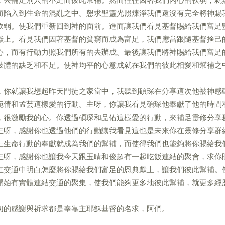
而陷入到生命的混亂之中。懇求聖靈光照煉淨我們還沒有完全將神賜
軟弱。使我們重新回到神的面前。進而讓我們看見基督賜給我們富足
獻上。看見我們因著基督的貧窮而成為富足，我們應當跟隨基督捨己
心，而有行動力照我們所有的去辦成。最後讓我們將神賜給我們富足
肢體的缺乏和不足。使神均平的心意成就在我們的彼此相愛和幫補之
，你就讓我想起昨天門徒之家當中，我聽到碩琛在分享這次他被神感
宛倩和孟芸這樣愛的行動。主呀，你讓我看見碩琛他奉獻了他的時間
，很激勵我的心。你透過碩琛和品佑這樣愛的行動，來補足靈修分享
主呀，感謝你也透過他們的行動讓我看見這也是未來你在靈修分享群
上生命行動的奉獻就成為我們的幫補，而使得我們也能夠將你賜給我
主呀，感謝你也讓我今天跟玉晴和俊超有一起吃飯連結的聚會，求你
在交通中明白怎麼將你賜給我們富足的恩典獻上，讓我們彼此幫補。
開始有實體連結交通的聚集，使我們能夠更多地彼此幫補，就更多經
切的感謝與祈求都是奉靠主耶穌基督的名求，阿們。