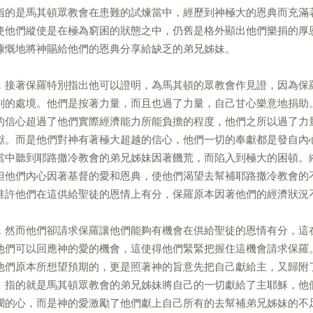
指的是馬其頓眾教會在患難的試煉當中，經歷到神極大的恩典而充滿
使他們縱使是在極為窮困的狀態之中，仍舊是格外顯出他們樂捐的厚
慷慨地將神賜給他們的恩典分享給缺乏的弟兄姊妹。
，接著保羅特別指出他可以證明，為馬其頓的眾教會作見證，因為保
到的處境。他們是按著力量，而且也過了力量，自己甘心樂意地捐助
的信心超過了他們實際經濟能力所能負擔的程度，他們之所以過了力
獻。而是他們對神有著極大超越的信心，他們一切的奉獻都是發自內
當中聽到耶路撒冷教會的弟兄姊妹因著饑荒，而陷入到極大的困頓。
但他們內心因著基督的愛和恩典，使他們渴望去幫補耶路撒冷教會的
准許他們在這供給聖徒的恩情上有分，保羅原本因著他們的經濟狀況
，然而他們卻請求保羅讓他們能夠有機會在供給聖徒的恩情有分，這
他們可以回應神的愛的機會，這使得他們緊緊把握住這機會請求保羅
他們原本所想望預期的，更是照著神的旨意先把自己獻給主，又歸附
」指的就是馬其頓眾教會的弟兄姊妹將自己的一切獻給了主耶穌，他
憫的心，而是神的愛激勵了他們獻上自己所有的去幫補弟兄姊妹的不