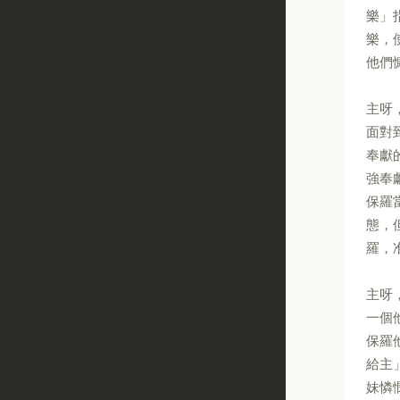
樂」
樂，
他們
主呀
面對
奉獻
強奉
保羅
態，
羅，
主呀
一個
保羅
給主
妹憐