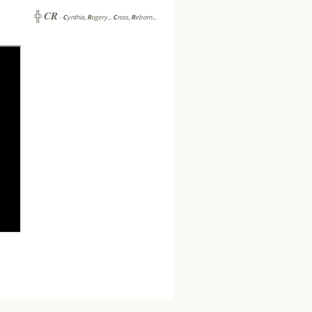
CR
╬
-
C
ynthia,
R
ogery...
C
ross,
R
eborn...