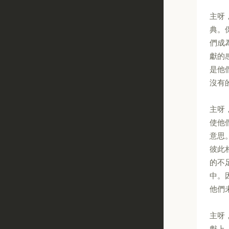
主呀
典。
們成
獻的
是他
沒有
主呀
使他
意思
彼此
的不
中。
他們
主呀
獻上