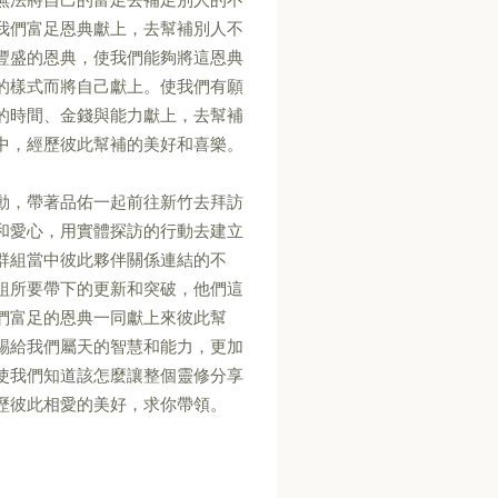
我們富足恩典獻上，去幫補別人不
豐盛的恩典，使我們能夠將這恩典
的樣式而將自己獻上。使我們有願
的時間、金錢與能力獻上，去幫補
中，經歷彼此幫補的美好和喜樂。
動，帶著品佑一起前往新竹去拜訪
和愛心，用實體探訪的行動去建立
群組當中彼此夥伴關係連結的不
組所要帶下的更新和突破，他們這
們富足的恩典一同獻上來彼此幫
賜給我們屬天的智慧和能力，更加
使我們知道該怎麼讓整個靈修分享
歷彼此相愛的美好，求你帶領。