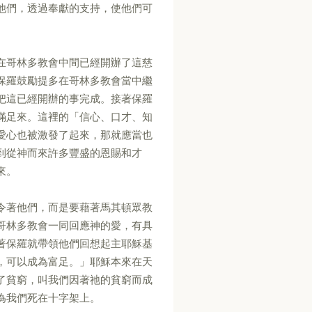
他們，透過奉獻的支持，使他們可
在哥林多教會中間已經開辦了這慈
保羅鼓勵提多在哥林多教會當中繼
把這已經開辦的事完成。接著保羅
滿足來。這裡的「信心、口才、知
愛心也被激發了起來，那就應當也
到從神而來許多豐盛的恩賜和才
來。
令著他們，而是要藉著馬其頓眾教
哥林多教會一同回應神的愛，有具
著保羅就帶領他們回想起主耶穌基
，可以成為富足。」耶穌本來在天
了貧窮，叫我們因著祂的貧窮而成
為我們死在十字架上。