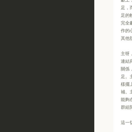
足，
足的
完全
作的
其他
主呀
連結
關係
足。
樣擺
補。
能夠
群組
這一