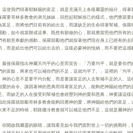
，這使我們得著耶穌賜的富足，就是充滿天上各樣屬靈的福分，得著
保羅要哥林多教會的弟兄姊妹，回想起耶穌捨己的樣式，他們應當要
為富足，而將他們目前有的給出去，而讓缺乏的生命得著幫補。保羅
感動，如今就當辦成這事。既然有願做的心，那就應當照他們所有的
們有願意奉獻的感動，保羅鼓勵他們就按著他們現在身上已經有的去
的，而是給出他們可以給出去的，這樣必蒙神的悅納，而不要把這感
，最後保羅指出神屬天均平的心意而宣告：「乃要均平，就是要你們
們的富餘，將來也可以補你們的不足，這就均平了。」這裡的「均平
。神的心意不是要平均分配，而是要讓富足的人去幫補不足的人。這
相愛的命令。讓因著神的恩典而得著富足的人，能夠把神賜給他們的
足。而缺乏的人在接受到幫補也會經歷到神的愛和恩典，神要讓這樣
因此保羅就鼓勵哥林多教會能夠回應神的愛，將神賜給他們的富足，
未來不足的時候，耶路撒冷教會就可以補足他們不足，這就是屬神的
，你開啟我屬靈的眼睛，讓我看見如今我們面對世上一切的挑戰時，
，去補足別人的不足而彼此幫補。然而往往因著我們內心的軟弱，就