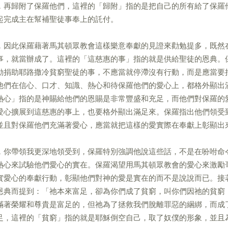
，再歸附了保羅他們，這裡的「歸附」指的是把自己的所有給了保羅
起完成主在幫補聖徒事奉上的託付。
，因此保羅藉著馬其頓眾教會這樣樂意奉獻的見證來勸勉提多，既然
事，就當辦成了。這裡的「這慈惠的事」指的就是供給聖徒的恩典。
動捐助耶路撒冷貧窮聖徒的事，不應當就停滯沒有行動，而是應當要
他們在信心、口才、知識、熱心和待保羅他們的愛心上，都格外顯出
熱心」指的是神賜給他們的恩賜是非常豐盛和充足，而他們對保羅的
愛心擴展到這慈惠的事上，也要格外顯出滿足來。保羅指出他們領受
並且對保羅他們充滿著愛心，應當就把這樣的愛實際在奉獻上彰顯出
，你帶領我更深地領受到，保羅特別強調他說這些話，不是在吩咐命
熱心來試驗他們愛心的實在。保羅渴望用馬其頓眾教會的愛心來激勵
實愛心的奉獻行動，彰顯他們對神的愛是實在的而不是說說而已。接
恩典而提到：「祂本來富足，卻為你們成了貧窮，叫你們因祂的貧窮
滿著榮耀和尊貴是富足的，但祂為了拯救我們脫離罪惡的綑綁，而成
足，這裡的「貧窮」指的就是耶穌倒空自己，取了奴僕的形象，並且