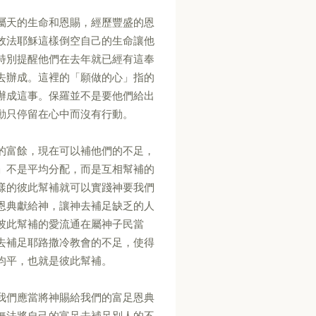
屬天的生命和恩賜，經歷豐盛的恩
效法耶穌這樣倒空自己的生命讓他
特別提醒他們在去年就已經有這奉
去辦成。這裡的「願做的心」指的
辦成這事。保羅並不是要他們給出
動只停留在心中而沒有行動。
的富餘，現在可以補他們的不足，
」不是平均分配，而是互相幫補的
樣的彼此幫補就可以實踐神要我們
恩典獻給神，讓神去補足缺乏的人
彼此幫補的愛流通在屬神子民當
去補足耶路撒冷教會的不足，使得
均平，也就是彼此幫補。
我們應當將神賜給我們的富足恩典
無法將自己的富足去補足別人的不