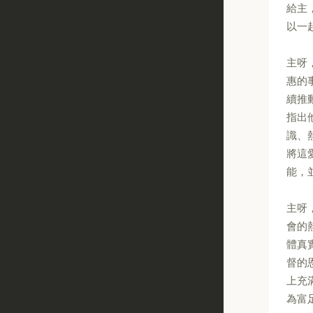
給主
以一
主呀
惠的
續推
指出
識、
將這
能，
主呀
會的
體真
督的
上充
為富