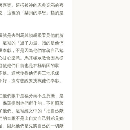
著喜樂。這樣被神的恩典充滿的喜
恩，這裡的「樂捐的厚恩」指的是
羅就是去到馬其頓親眼看見他們所
。這裡的「過了力量」指的是他們
量奉獻，不是因為他們靠著自己勉
心甘心樂意。馬其頓眾教會因為從
縱使他們目前也是在極窮困的狀
不足。這就使得他們再三地求保
不好，沒有想說要挑戰他們奉獻。
在他們眼中是福分而不是負擔，是
。保羅提到他們所作的，不但照著
了他們。這裡經文中的「把自己獻
們的奉獻不是出自於自己對弟兄姊
足。因此他們是先將自己的一切獻