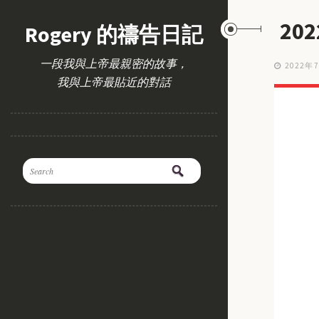
20
Rogery 的禱告日記
一段我與上帝最親密的故事，
2022年
我與上帝最貼近的對話