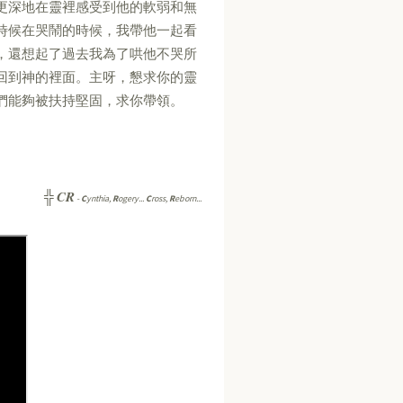
更深地在靈裡感受到他的軟弱和無
時候在哭鬧的時候，我帶他一起看
，還想起了過去我為了哄他不哭所
回到神的裡面。主呀，懇求你的靈
們能夠被扶持堅固，求你帶領。
CR
╬
-
C
ynthia,
R
ogery...
C
ross,
R
eborn...