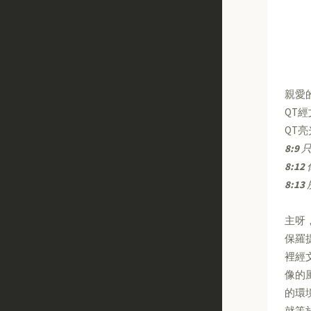
親愛
QT
QT
8:9
只
8:12
8:13
主呀
保羅
裡經
像的
的環
就等