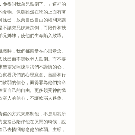
，免得叫我弟兄跌倒了。」這裡的
的食物。保羅雖然在吃的上面有著
可捨己，放棄自己自由的權利來讓
是不讓弟兄姊妹跌倒，而陪伴和扶
弟兄姊妹，使他們生命陷入敗壞。
挑戰時，我們都應當在心思意念、
去捨己而不讓軟弱人跌倒。而不要
求聖靈光照煉淨我們不謹慎的心，
心察看我們的心思意念、言語和行
們軟弱的信心，而得罪為他們捨命
捨棄自己的自由。更多領受神的憐
軟弱人的信心，不讓軟弱人跌倒。
責備的方式來壓制他，不是用我所
力去捨己陪伴他在哭鬧的時候，說
捨己去憐憫顧念他的軟弱。主呀，