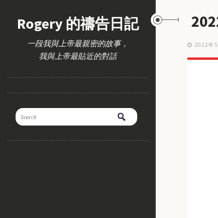
20
Rogery 的禱告日記
一段我與上帝最親密的故事，
2022年
我與上帝最貼近的對話