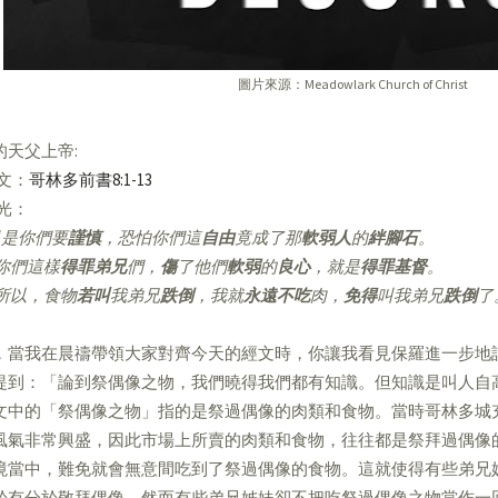
圖片來源：Meadowlark Church of Christ
的天父上帝:
經文：
哥林多前書8:1-13
亮光：
是你們要
謹慎
，恐怕你們這
自由
竟成了那
軟弱人
的
絆腳石
。
你們這樣
得罪弟兄
們，
傷
了他們
軟弱
的
良心
，就是
得罪基督
。
所以，食物
若叫
我弟兄
跌倒
，我就
永遠不吃
肉，
免得
叫我弟兄
跌倒
了
，當我在晨禱帶領大家對齊今天的經文時，你讓我看見保羅進一步地
提到：「論到祭偶像之物，我們曉得我們都有知識。但知識是叫人自
文中的「祭偶像之物」指的是祭過偶像的肉類和食物。當時哥林多城
風氣非常興盛，因此市場上所賣的肉類和食物，往往都是祭拜過偶像
境當中，難免就會無意間吃到了祭過偶像的食物。這就使得有些弟兄
於有分於敬拜偶像，然而有些弟兄姊妹卻不把吃祭過偶像之物當作一