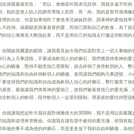
因此保羅最後宣告：「所以，食物若叫我弟兄跌倒，我就永遠不吃肉
倒」指的是使人陷入陷阱而導致人犯罪，而「肉」指的是祭拜過偶像
督裡的自由，但是如果他吃了會使弟兄姊妹跌倒，因著神的愛他就寧
人不跌倒。保羅願意因著基督的愛，而捨己限制自己的飲食，為了就
們的信心漸漸長大剛強起來，而不是用自己的知識去打傷這些軟弱的
，你開啟我屬靈的眼睛，讓我看見如今我們在面對世上一切人事物的
和行為上凡事謹慎，不要成為軟弱人的絆腳石。我們應當倚靠神的愛
內心的驕傲，堅持不願意捨己受限制，就去絆倒了身旁軟弱的人。懇
我們的知識和自由絆倒軟弱人的驕傲。進而讓我們能夠凡事謹慎，小
不要使得我們的知識和自由成為軟弱人信心的絆腳石，擊打傷害了他
的基督。最後讓我們倚靠神的愛捨己，使我們被基督捨己的愛充滿，
顧念軟弱人的軟弱，陪伴軟弱人一起受到限制。用基督的愛扶持堅固
，你就讓我想起昨天我在面對俐雅很大的哭鬧時，我不是用以前嚴厲
的知識和道理來管教他。你讓我在禱告當中被你的愛充滿，使我有能
語和做的事不成為他的絆腳石，而是更多放下我的自由和驕傲，為他