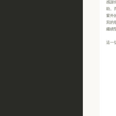
感謝
助。
窗外
寫的
繼續
這一