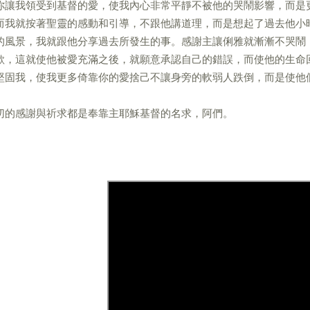
你讓我領受到基督的愛，使我內心非常平靜不被他的哭鬧影響，而是
而我就按著聖靈的感動和引導，不跟他講道理，而是想起了過去他小
的風景，我就跟他分享過去所發生的事。感謝主讓俐雅就漸漸不哭鬧
歌，這就使他被愛充滿之後，就願意承認自己的錯誤，而使他的生命
堅固我，使我更多倚靠你的愛捨己不讓身旁的軟弱人跌倒，而是使他
切的感謝與祈求都是奉靠主耶穌基督的名求，阿們。