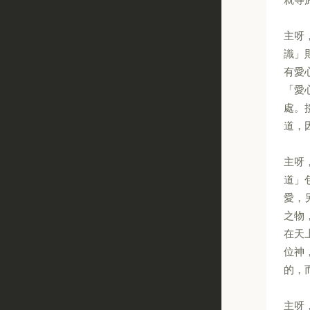
主呀
識」
有愛
「愛
處。
道，
主呀
道」
愛，
之物
在天
位神
的，
主呀