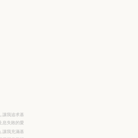
-31, 讓我追求基
止息失敗的愛
-30, 讓我充滿基