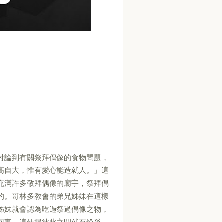
。
討論到有關祭拜偶像的食物問題，
高自大，惟有愛心能造就人。」這
充滿許多敬拜偶像的廟宇，祭拜偶
的。哥林多教會的弟兄姊妹在這樣
姊妹就會認為吃過祭過偶像之物，
回事，這使得彼此之間就有紛爭。