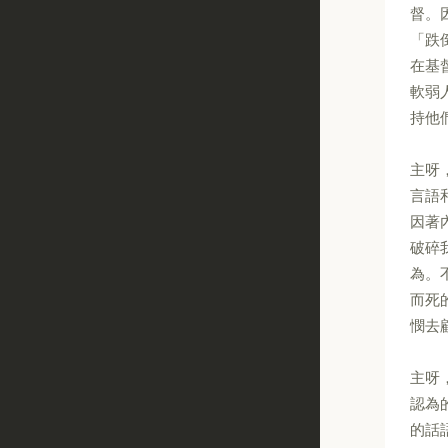
督。
「跌
在基
軟弱
持他
主呀
言語
因著
破碎
為。
而死
憫去
主呀
認為
的話