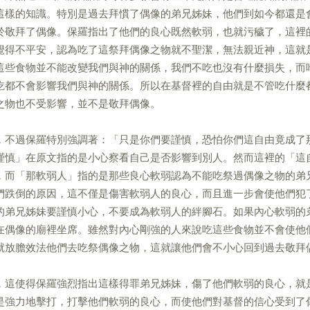
這樣的知識。特別是過去拜慣了偶像的弟兄姊妹，他們到如今都還是
於敬拜了偶像。保羅指出了他們的良心既然軟弱，也就污穢了，這裡
覺得不平安，認為吃了這祭拜偶像之物就不聖潔，無法親近神，這就
這些食物並不能改變我們與神的關係，我們不吃也沒有什麼損失，而
吃都不會影響我們與神的關係。所以在基督裡的自由就是不管吃什麼
之物也不受影響，並不是敬拜偶像。
，不過保羅特別強調著：「只是你們要謹慎，恐怕你們這自由竟成了
謹慎」在原文指的是小心察看自己是否影響到別人。然而這裡的「這
，而「那軟弱人」指的是那些良心軟弱認為不能吃祭過偶像之物的弟
們跌倒的原因，這不僅是傷害軟弱人的良心，而且進一步會使他們犯
的弟兄姊妹要謹慎小心，不要成為軟弱人的絆腳石。如果內心軟弱的
在偶像的廟裡坐席。雖然對內心剛強的人來說吃這些食物並不會使他
就放膽效法他們去吃祭偶像之物，這就讓他們會不小心回到過去敬拜
，這使得保羅強烈指出這樣得罪弟兄姊妹，傷了他們軟弱的良心，就
是強力地擊打，打擊他們軟弱的良心，而使他們對基督的信心受到了