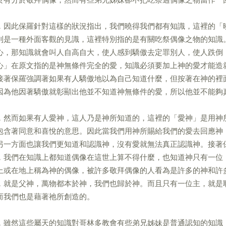
，因此保羅針對這樣的狀況指出，我們曉得我們都有知識，這裡的「
則是一種外面客觀的見識，這裡特別指的是有關吃祭偶像之物的知識
心，那知識就會叫人自高自大，使人感到驕傲去定罪別人，使人跌倒
心」在原文指的是神無條件完全的愛，知識必須要加上神的愛才能造
接著保羅強調著如果有人驕傲地以為自己知道什麼，但按著在神的裡
因為他因著驕傲就彰顯出他並不知道神無條件的愛，所以他並不能夠
，然而如果有人愛神，這人乃是神所知道的，這裡的「愛神」是用神
包含著同意和喜悅的意思。因此當我們用神所賜給我們的愛去回應神
另一方面也讓我們更知道和認識神，沒有愛就無法真正認識神。接著
，我們在知識上都知道偶像在這世上算不得什麼，也知道神只有一位
上或在地上稱為神的偶像，被許多敬拜偶像的人看為是許多的神和許
，就是父神，萬物都本於神，我們也歸於神。而且只有一位主，就是
而我們也是藉著祂所創造的。
，雖然這些屬天的知識對哥林多教會有些弟兄姊妹是普通認知的知識