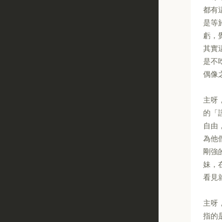
都有
是等
虧，
其實
是不
偶像
主呀
的「
自由
為他
剛強
妹，
看見
主呀
指的