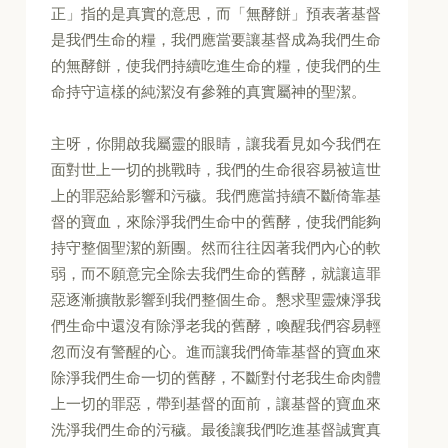
正」指的是真實的意思，而「無酵餅」預表著基督
是我們生命的糧，我們應當要讓基督成為我們生命
的無酵餅，使我們持續吃進生命的糧，使我們的生
命持守這樣的純潔沒有參雜的真實屬神的聖潔。
主呀，你開啟我屬靈的眼睛，讓我看見如今我們在
面對世上一切的挑戰時，我們的生命很容易被這世
上的罪惡給影響和污穢。我們應當持續不斷倚靠基
督的寶血，來除淨我們生命中的舊酵，使我們能夠
持守整個聖潔的新團。然而往往因著我們內心的軟
弱，而不願意完全除去我們生命的舊酵，就讓這罪
惡逐漸擴散影響到我們整個生命。懇求聖靈煉淨我
們生命中還沒有除淨老我的舊酵，喚醒我們容易輕
忽而沒有警醒的心。進而讓我們倚靠基督的寶血來
除淨我們生命一切的舊酵，不斷對付老我生命肉體
上一切的罪惡，帶到基督的面前，讓基督的寶血來
洗淨我們生命的污穢。最後讓我們吃進基督誠實真