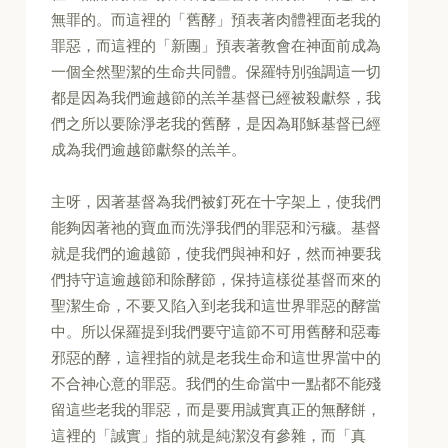
無罪的。而這裡的「舊酵」預表著肉體裡面老我的
罪惡，而這裡的「新團」預表著教會在神面前成為
一個全然聖潔的生命共同體。保羅特別強調這一切
都是因為我們逾越節的羔羊基督已經被殺獻祭，我
們之所以要除淨老我的舊酵，是因為耶穌基督已經
成為我們逾越節獻祭的羔羊。
主呀，因著基督為我們被釘死在十字架上，使我們
能夠因著祂的寶血而洗淨我們的罪惡和污穢。基督
就是我們的逾越節，使我們與神和好，然而神要我
們持守這逾越節和除酵節，保持這樣從基督而來的
聖潔生命，不要又陷入到老我和這世界罪惡的酵當
中。所以保羅提到我們要守這節不可用舊酵和惡毒
邪惡的酵，這裡指的就是老我生命和這世界當中的
不合神心意的罪惡。我們的生命當中一點都不能殘
留這些老我的罪惡，而是要用誠實真正的無酵餅，
這裡的「誠實」指的就是純潔沒有參雜，而「真