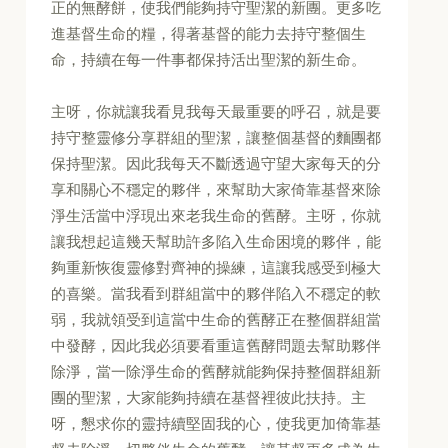
正的無酵餅，使我們能夠持守聖潔的新團。更多吃
進基督生命的糧，得著基督的能力去持守整個生
命，持續在每一件事都保持活出聖潔的新生命。
主呀，你就讓我看見我每天最重要的呼召，就是要
持守整靈修分享群組的聖潔，讓整個基督的麵團都
保持聖潔。因此我每天不斷透過守望大家每天的分
享和關心不穩定的夥伴，來幫助大家倚靠基督來除
淨生活當中浮現出來老我生命的舊酵。主呀，你就
讓我想起這幾天幫助許多陷入生命困境的夥伴，能
夠重新恢復靈修對齊神的操練，這讓我感受到極大
的喜樂。當我看到群組當中的夥伴陷入不穩定的軟
弱，我就領受到這當中生命的舊酵正在整個群組當
中發酵，因此我必須要看重這舊酵問題去幫助夥伴
除淨，當一除淨生命的舊酵就能夠保持整個群組新
團的聖潔，大家能夠持續在基督裡彼此扶持。主
呀，懇求你的靈持續堅固我的心，使我更加倚靠基