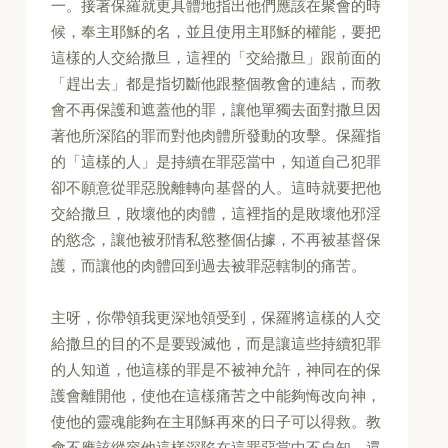
一。接著保羅就更具體地指出他們應該在聚會的時
候，奉主耶穌的名，並且使用主耶穌的權能，要把
這樣的人交給撒旦，這裡的「交給撒旦」跟前面的
「趕出去」都是指切斷他跟整個教會的連結，而教
會不再保護和遮蓋他的罪，讓他單獨去面對撒旦因
著他所深陷的罪而對他肉體所發動的攻擊。保羅指
的「這樣的人」是持續在罪惡當中，知道自己犯罪
卻不願意從罪惡脫離轉向基督的人。這時就要把他
交給撒旦，敗壞他的肉體，這裡指的是敗壞他邪淫
的慾念，讓他被邪情私慾整個佔據，不再被基督保
護，而讓他的肉體回到過去被罪惡轄制的痛苦。
主呀，你帶領我更深地領受到，保羅將這樣的人交
給撒旦的目的不是要毀滅他，而是讓這些持續犯罪
的人知道，他這樣的罪是不被神允許，神同在的保
護會離開他，使他在這樣痛苦之中能夠悔改向神，
使他的靈魂能夠在主耶穌再來的日子可以得救。教
會不應該縱容他這樣深陷在這罪惡當中不自知，還