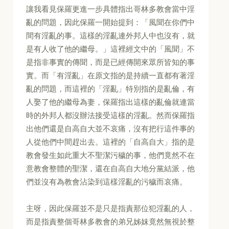
讓我看見保羅更進一步具體指出哥林多教會當中淫
亂的問題，因此保羅一開始提到：「風聞在你們中
間有淫亂的事。這樣的淫亂連外邦人中也沒有，就
是有人收了他的繼母。」這裡經文中的「風聞」不
是指非事實的傳聞，而是已經傳開來眾所皆知的事
實。而「有淫亂」在原文指的是持續一直都有著淫
亂的問題，而這裡的「淫亂」特別指的是亂倫，有
人娶了他的繼母為妻，保羅指出這樣的亂倫就連當
時的外邦人都沒辦法接受這樣的淫亂。然而保羅指
出他們還是自高自大並不哀痛，沒有把行這件事的
人從他們中間趕出去。這裡的「自高自大」指的是
教會發生如此重大不聖潔污穢的事，他們竟然不在
意教會整體的聖潔，還在自高自大地分黨結派，他
們並沒有為教會沾染到這樣淫亂的污穢而哀痛。
主呀，因此保羅並不是只是指責那位犯淫亂的人，
而是指責整個哥林多教會的弟兄姊妺竟然無視於整