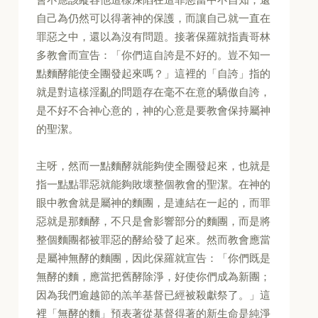
自己為仍然可以得著神的保護，而讓自己就一直在
罪惡之中，還以為沒有問題。接著保羅就指責哥林
多教會而宣告：「你們這自誇是不好的。豈不知一
點麵酵能使全團發起來嗎？」這裡的「自誇」指的
就是對這樣淫亂的問題存在毫不在意的驕傲自誇，
是不好不合神心意的，神的心意是要教會保持屬神
的聖潔。
主呀，然而一點麵酵就能夠使全團發起來，也就是
指一點點罪惡就能夠敗壞整個教會的聖潔。在神的
眼中教會就是屬神的麵團，是連結在一起的，而罪
惡就是那麵酵，不只是會影響部分的麵團，而是將
整個麵團都被罪惡的酵給發了起來。然而教會應當
是屬神無酵的麵團，因此保羅就宣告：「你們既是
無酵的麵，應當把舊酵除淨，好使你們成為新團；
因為我們逾越節的羔羊基督已經被殺獻祭了。」這
裡「無酵的麵」預表著從基督得著的新生命是純淨