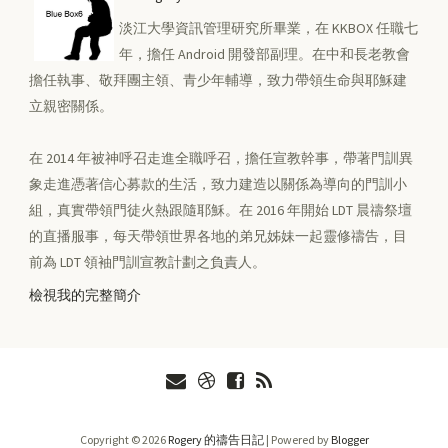
淡江大學資訊管理研究所畢業，在 KKBOX 任職七
年，擔任 Android 開發部副理。在中和長老教會
擔任執事、敬拜團主領、青少年輔導，致力帶領生命與耶穌建
立親密關係。
在 2014 年被神呼召走進全職呼召，擔任宣教幹事，帶著門訓異
象走進憑著信心募款的生活，致力建造以關係為導向的門訓小
組，真實帶領門徒火熱跟隨耶穌。在 2016 年開始 LDT 晨禱祭壇
的直播服事，每天帶領世界各地的弟兄姊妹一起靈修禱告，目
前為 LDT 領袖門訓宣教計劃之負責人。
檢視我的完整簡介
Copyright ©
2026
Rogery 的禱告日記
| Powered by
Blogger