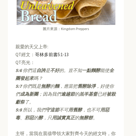
圖片來源：Kingdom Preppers
親愛的天父上帝:
QT經文：
哥林多前書5:1-13
QT亮光：
5:6
你們這
自誇
是
不好
的。豈不知
一點麵酵
能使
全
團發起來
嗎？
5:7
你們既是
無酵
的
麵
，應當把
舊酵除淨
，好使你
們
成為新團
；因為我們
逾越節
的
羔羊基督
已經
被殺
獻祭
了。
5:8
所以，我們
守這節
不可
用舊酵
，也不可
用惡
毒
、
邪惡
的
酵
，只
用誠實真正
的
無酵餅
。
主呀，當我在晨禱帶領大家對齊今天的經文時，你