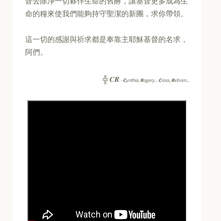
督去除淨一切夥伴生命的舊酵，讓基督更多成為生
命的糧來使我們能夠持守聖潔的新團，求你帶領。
這一切的感謝與祈求都是奉靠主耶穌基督的名求，
阿們。
CR
╬
-
C
ynthia,
R
ogery...
C
ross,
R
eborn...