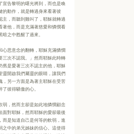
了宣告黎明的曙光將到，而也是喚
鍵的動作，就是轉過身來看著彼
認主，而聽到雞叫了，耶穌就轉過
看著他，而是充滿著慈愛和憐憫看
黑暗之中甦醒了過來。
和心思意念的翻轉，耶穌充滿憐憫
要三次不認我。」然而耶穌此時轉
仍舊是愛著三次不認主的他，耶穌
聖靈開啟我們屬靈的眼睛，讓我們
愧，另一方面是為著主耶穌在受苦
碎了彼得驕傲的心。
軟弱，然而主卻是如此地憐憫顧念
法面對耶穌，然而耶穌的愛卻最後
，而是知道自己是何等的軟弱，進
弱之中的弟兄姊妹的信心。這使得