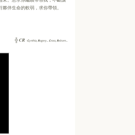
對夥伴生命的軟弱，求你帶領。
CR
╬
-
C
ynthia,
R
ogery...
C
ross,
R
eborn...