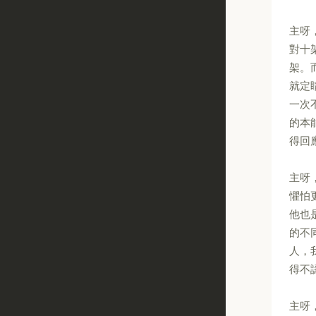
主呀
對十
架。
就定
一次
的本
得回
主呀
懼怕
他也
的不
人，
得不
主呀