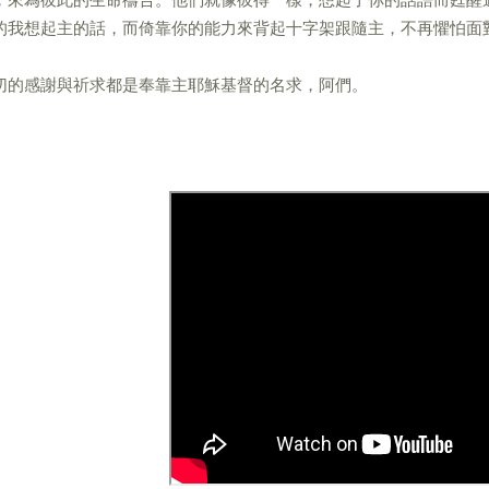
的我想起主的話，而倚靠你的能力來背起十字架跟隨主，不再懼怕面
切的感謝與祈求都是奉靠主耶穌基督的名求，阿們。