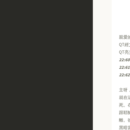
親愛
QT
QT
22:60
22:61
22:62
主呀
就在
死。
跟耶
離。
黑暗