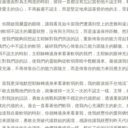
在最後面對為主殉道的時刻，彼得一直都沒有忘記當初他不認主時，
著愛主的信心，不再躲避不認主，而是堅定地承認基督的他的主，背
，你開啟我屬靈的眼睛，讓我看見如今當我們遭遇到世上的患難和逼
到軟弱不認主的屬靈狀態，沒有與主同站立，而是遠遠保持距離。然
，使我們能夠回想起主耶穌對我們所說的話，重新倚靠你的能力背起
我們心中不認主的軟弱，破碎我們內心倚靠自己能力跟隨主的驕傲。
弱不認主的時刻，主耶穌轉過身來看著軟弱的我們，主耶穌的眼神充
主對我們說的話，使我們的靈能夠從軟弱黑暗中甦醒過來。最後讓我
愛充滿，不再倚靠自己的能力跟隨主，而是倚靠你的能力來回應主的
，當我更深地默想耶穌轉過身來看著軟弱的我，我的眼淚就不住地流
不敢去挑戰他們的生命，就像彼得一次又一次的不認主一樣。主呀，
主對我說的話語，勇敢去挑戰和調整不穩定的代禱群組，透過重新調
彼此代禱的火。過去一直看著他們軟弱，使我內心充滿對主的虧欠。
知道我在最軟弱的時刻，你就轉過身來看著我，使我經歷你的愛與憐
架來跟隨你，勇敢去突破代禱群組的困境，感謝你讓我經歷到昨天代
，來為彼此的生命禱告。他們就像彼得一樣，想起了你的話語而甦醒