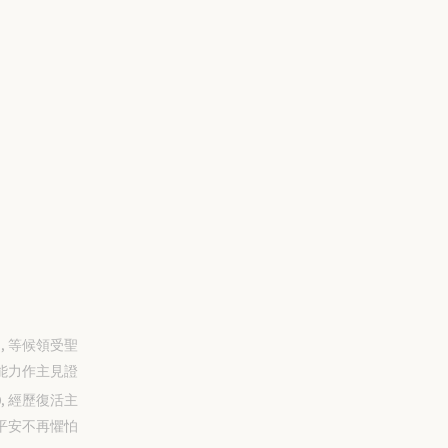
-31, 等候領受聖
能力作主見證
-30, 經歷復活主
平安不再懼怕