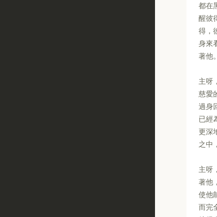
都在
醒彼
得，
身來
著他
主呀
慈愛
過身
已經
更深
之中
主呀
著他
使他
而完