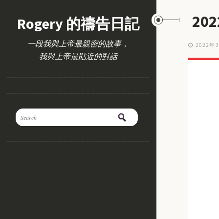
20
Rogery 的禱告日記
一段我與上帝最親密的故事，
2022年
我與上帝最貼近的對話