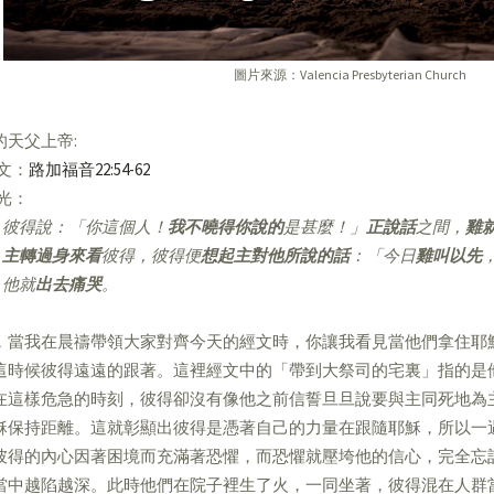
圖片來源：Valencia Presbyterian Church
的天父上帝:
經文：
路加福音22:54-62
亮光：
彼得說：「你這個人！
我不曉得你說的
是甚麼！」
正說話
之間，
雞
主轉過身來看
彼得，彼得便
想起主對他所說的話
：「今日
雞叫以先
他就
出去痛哭
。
，當我在晨禱帶領大家對齊今天的經文時，你讓我看見當他們拿住耶
這時候彼得遠遠的跟著。這裡經文中的「帶到大祭司的宅裏」指的是
在這樣危急的時刻，彼得卻沒有像他之前信誓旦旦說要與主同死地為
穌保持距離。這就彰顯出彼得是憑著自己的力量在跟隨耶穌，所以一
彼得的內心因著困境而充滿著恐懼，而恐懼就壓垮他的信心，完全忘
當中越陷越深。此時他們在院子裡生了火，一同坐著，彼得混在人群