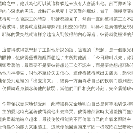
黑暗之中，他以為他可以就這樣躲起來沒有人會認出他。然而雞叫除
得內心深處的黑暗。此時正在承受十架苦難的耶穌，做了一個極度關
彼得每一次否認主的時刻，耶穌都聽見了。然而一直到彼得第三次不
看著彼得，彼得就這樣與耶穌四目相交的時刻，耶穌不是責備或怒視
。耶穌的愛突然就這樣穿越進入到彼得的內心深處，彼得就從極深的
，這使得彼得就想起了主對他所說的話，這裡的「想起」是一個眼光
的眼神，使彼得靈裡甦醒而想起了主所對他說：「今日雞叫以先，你
回頭看著他，最重要不是要彼得想起三次不認主，而是要他想起耶穌
為他向神禱告，叫他不至於失去信心。這使得彼得就出去痛哭，懇求
地領受到這裡的「出去痛哭」，彼得一方面為著自己的軟弱而感到羞
，仍舊轉過身顧念著他的軟弱，當他們四目相交的時刻，完全震撼破
，你帶領我更深地領受到，此時彼得完全地明白自己是何等地驕傲和
，主的愛此時充滿著彼得讓他出去痛哭。彼得雖然當時太過羞愧而無
能夠重新地站立起來，最後使彼得能夠不再倚靠自己的血氣來跟隨主
全倚靠你的能力來跟隨主。這就使他回過頭來堅固一樣深陷在黑暗軟