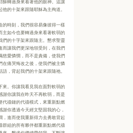
耶穌轉過身來看著他的眼神。這讓
起他的十架來跟隨耶穌為主殉道。
迫的時刻，我們很容易像彼得一樣
而主如今也要轉過身來看著軟弱的
我們的十字架來跟隨主。懇求聖靈
進而讓我們更深地領受到，在我們
滿慈愛憐憫，而不是責備，使我們
們在痛哭悔改之後，使我們被主憐
話語，背起我們的十架來跟隨祂。
下來。你讓我看見我在面對軟弱的
感謝你讓我在昨天不再軟弱，而是
整代禱鏈的代禱模式，來重新點燃
感謝你透過今天經文堅固我的心，
憫，進而使我重新得力去勇敢背起
禱群組的所有夥伴都重新點燃代禱
過來。懇求你繼續帶領我，不斷讓