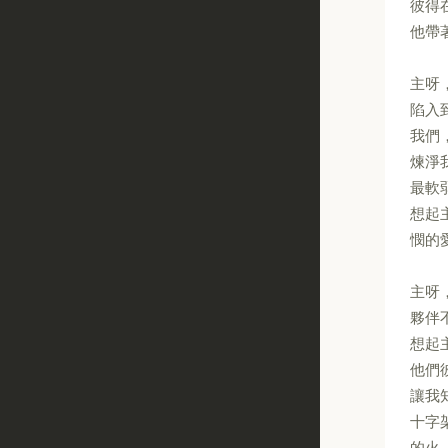
彼得
他帶
主呀
陷入
我們
煉淨
最軟
想起
憫的
主呀
夥伴
想起
他們
讓我
十字
的火