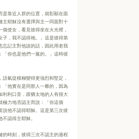
而是靠近人群的位置，就彰顯在面
離主耶穌沒有選擇與主一同面對十
一個使女，看見彼得坐在火光裡，
女子，我不認得祂。」這是彼得第
也忘記主對他說的話，因此用老我
：「你也是他們一黨的。」這時彼
，語氣從模糊變得更強烈和堅定，
：「他實在是同那人一夥的，因為
加利利口音，跟猶太地的人有很大
就極力地否認主而說：「你這個
誓說他不認得耶穌。這是第三次彼
他不認得主耶穌。
鍵的時刻，彼得三次不認主的過程