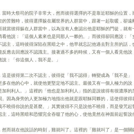
，當時大祭司的院子非常大，然而彼得選擇的不是靠近耶穌的位置，
架的苦難時，彼得選擇躲在屬世界的人群當中，跟著一起取暖，卻遠
而就當彼得躲在人群當中，以為沒有人會認出他是耶穌的門徒，就有
睛看他說：「這個人素來也是同那人一夥的。」而彼得卻回應說：「
不認主，這時彼得深陷在黑暗之中，他早就忘記他過去對主所的話，
能反應去回應說不認識主。接著過不多的時候，又有一個人看見他說
應說：「你這個人，我不是。」
，這是彼得第二次不認主，彼得從「我不認得」轉變成為「我不是」
更多在他的心中，就使他更堅定地不認主。最後又有一個人極力的說
是加利利人。」這裡的「他也是加利利人」指的是說彼得有很濃厚的
同。因為身旁的人更加極力地指出他就是跟耶穌同夥的，這使得彼得
我不曉得你說的是甚麼。」其實彼得不只是說他不曉得，而是發咒起
認主，這時黑暗和恐懼完全吞噬了他的心，使他竟然在神面前起誓說
，然而就在他說話的時刻，雞就叫了。這裡的「雞就叫了」是一個關