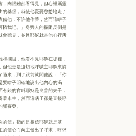
官，肉眼雖然看得見，但心裡屬靈
生的基督，就使他憂憂愁愁地走了
責備他，不許他作聲，然而這瞎子
可憐我吧。」身旁人的攔阻反倒是
穌會聽見，並且耶穌就是他心裡所
難和攔阻，他看不見耶穌在哪裡，
，但他更是迫切地呼喊主耶穌來憐
了過來，到了跟前就問他說：「你
是要瞎子明確地說出他內心的渴
面有錢的官叫耶穌是良善的夫子，
得著永生，然而這瞎子卻是直接呼
的彌賽亞。
你的信」指的是相信耶穌就是基
主的信心而向主發出了呼求，呼求