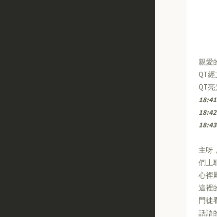
親愛
QT
QT
18:4
18:42
18:43
主呀
們上
心裡
這裡
門徒
話語