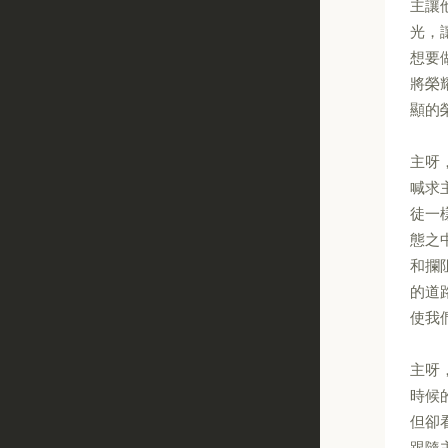
主讓
光，
想要
將榮
顯的
主呀
喊求
徒一
態之
和攔
的道
使我
主呀
時候
但卻
跟隨