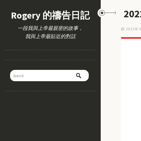
20
Rogery 的禱告日記
一段我與上帝最親密的故事，
2022年
我與上帝最貼近的對話