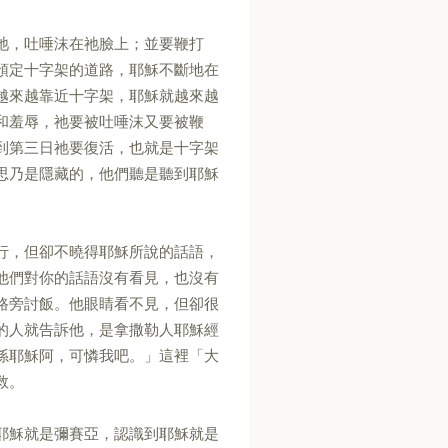
祂，吐唾沫在祂臉上；並要鞭打
預定十字架的道路，耶穌不斷地在
越來越靠近十字架，耶穌就越來越
和羞辱，祂要被吐唾沫又要被鞭
到第三日祂要復活，也就是十字架
思乃是隱藏的，他們聽是聽到耶穌
行，但卻不曉得耶穌所說的話語，
他們對你的話語沒有看見，也沒有
路旁討飯。他眼睛看不見，但卻很
的人就告訴他，是拿撒勒人耶穌經
孫耶穌阿，可憐我吧。」這裡「大
救。
耶穌就是彌賽亞，認識到耶穌就是