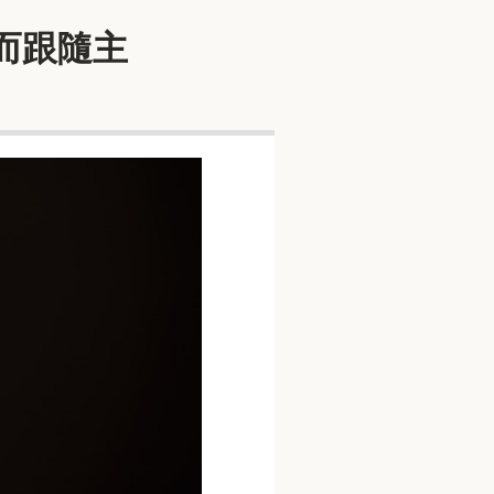
耀而跟隨主