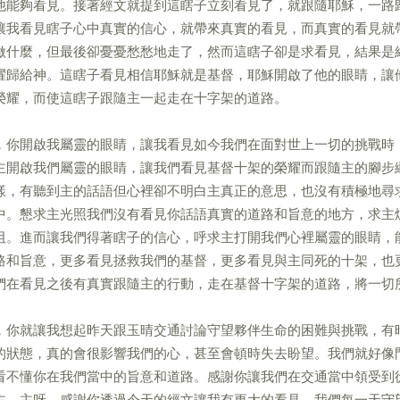
他能夠看見。接著經文就提到這瞎子立刻看見了，就跟隨耶穌，一路
讓我看見瞎子心中真實的信心，就帶來真實的看見，而真實的看見就
做什麼，但最後卻憂憂愁愁地走了，然而這瞎子卻是求看見，結果是
耀歸給神。這瞎子看見相信耶穌就是基督，耶穌開啟了他的眼睛，讓
榮耀，而使這瞎子跟隨主一起走在十字架的道路。
，你開啟我屬靈的眼睛，讓我看見如今我們在面對世上一切的挑戰時
主開啟我們屬靈的眼睛，讓我們看見基督十架的榮耀而跟隨主的腳步
樣，有聽到主的話語但心裡卻不明白主真正的意思，也沒有積極地尋
中。懇求主光照我們沒有看見你話語真實的道路和旨意的地方，求主
阻。進而讓我們得著瞎子的信心，呼求主打開我們心裡屬靈的眼睛，
路和旨意，更多看見拯救我們的基督，更多看見與主同死的十架，也
們在看見之後有真實跟隨主的行動，走在基督十字架的道路，將一切
，你就讓我想起昨天跟玉晴交通討論守望夥伴生命的困難與挑戰，有
的狀態，真的會很影響我們的心，甚至會頓時失去盼望。我們就好像
看不懂你在我們當中的旨意和道路。感謝你讓我們在交通當中領受到
主。主呀，感謝你透過今天的經文讓我有更大的看見，我們每一天守