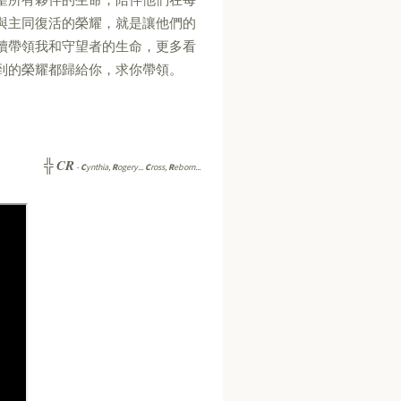
與主同復活的榮耀，就是讓他們的
續帶領我和守望者的生命，更多看
到的榮耀都歸給你，求你帶領。
CR
╬
-
C
ynthia,
R
ogery...
C
ross,
R
eborn...