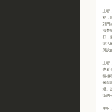
主呀
祂，
對門
清楚
打，
復活
所說
主呀
也看
積極
敏銳
過。
衛的
主呀