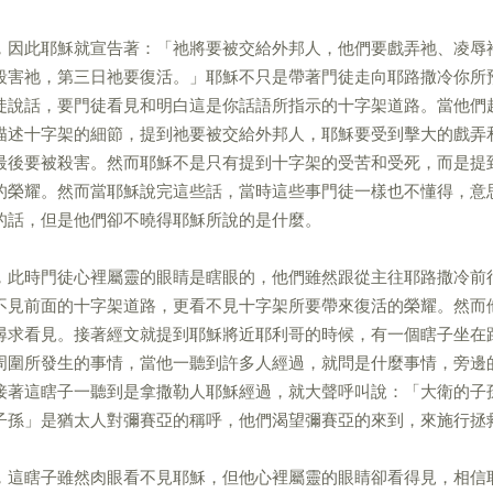
，因此耶穌就宣告著：「祂將要被交給外邦人，他們要戲弄祂、凌辱
殺害祂，第三日祂要復活。」耶穌不只是帶著門徒走向耶路撒冷你所
徒說話，要門徒看見和明白這是你話語所指示的十字架道路。當他們
描述十字架的細節，提到祂要被交給外邦人，耶穌要受到擊大的戲弄
最後要被殺害。然而耶穌不是只有提到十字架的受苦和受死，而是提
的榮耀。然而當耶穌說完這些話，當時這些事門徒一樣也不懂得，意
的話，但是他們卻不曉得耶穌所說的是什麼。
，此時門徒心裡屬靈的眼睛是瞎眼的，他們雖然跟從主往耶路撒冷前
不見前面的十字架道路，更看不見十字架所要帶來復活的榮耀。然而
尋求看見。接著經文就提到耶穌將近耶利哥的時候，有一個瞎子坐在
周圍所發生的事情，當他一聽到許多人經過，就問是什麼事情，旁邊
接著這瞎子一聽到是拿撒勒人耶穌經過，就大聲呼叫說：「大衛的子
子孫」是猶太人對彌賽亞的稱呼，他們渴望彌賽亞的來到，來施行拯
，這瞎子雖然肉眼看不見耶穌，但他心裡屬靈的眼睛卻看得見，相信