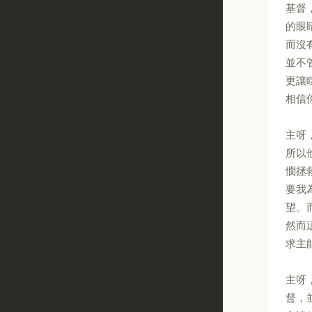
基督
的眼
而沒
並不
更讓
相信
主呀
所以
憫拯
要我
望。
然而
求主
主呀
督，