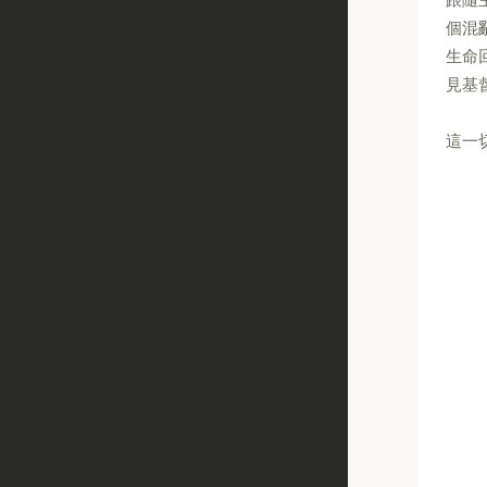
個混
生命
見基
這一