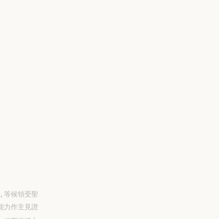
-31, 等候領受聖
能力作主見證