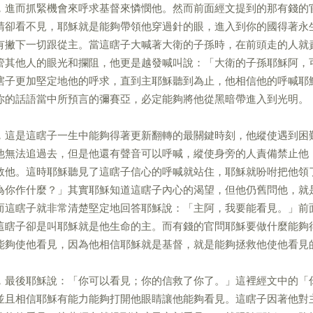
，進而抓緊機會來呼求基督來憐憫他。然而前面經文提到的那有錢的
睛卻看不見，耶穌就是能夠帶領他穿過針的眼，進入到你的國得著永
有撇下一切跟從主。當這瞎子大喊著大衛的子孫時，在前頭走的人就
管其他人的眼光和攔阻，他更是越發喊叫說：「大衛的子孫耶穌阿，
瞎子更加堅定地他的呼求，直到主耶穌聽到為止，他相信他的呼喊耶
你的話語當中所預言的彌賽亞，必定能夠將他從黑暗帶進入到光明。
，這是這瞎子一生中能夠得著更新翻轉的最關鍵時刻，他縱使遇到困
他無法追過去，但是他還有聲音可以呼喊，縱使身旁的人責備禁止他
救他。這時耶穌聽見了這瞎子信心的呼喊就站住，耶穌就吩咐把他領
為你作什麼？」其實耶穌知道這瞎子內心的渴望，但他仍舊問他，就
而這瞎子就非常清楚堅定地回答耶穌說：「主阿，我要能看見。」前
這瞎子卻是叫耶穌就是他生命的主。而有錢的官問耶穌要做什麼能夠
能夠使他看見，因為他相信耶穌就是基督，就是能夠拯救他使他看見
，最後耶穌說：「你可以看見；你的信救了你了。」這裡經文中的「
並且相信耶穌有能力能夠打開他眼睛讓他能夠看見。這瞎子因著他對