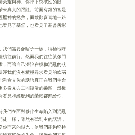
歸榮耀與神。你降下突破性的眼
帶來真實的跟隨。前面有錢的官是
經歷神的拯救，而歡歡喜喜地一路
他看見了基督，也看見了基督所彰
，我們需要像瞎子一樣，積極地呼
繼續往前行。然而我們往往就像門
求，而讓自己深陷在模糊混亂的狀
煉淨我們沒有積極尋求看見的軟弱
能夠看見你的話語真正在我們生命
更多看見與主同復活的榮耀。最後
所看見和經歷到的榮耀都歸給你。
時我們在面對夥伴生命陷入到混亂
門徒一樣，雖然有聽到主的話語，
從你而來的眼光，使我們能夠堅持
望所有夥伴的生命，陪伴他們在每