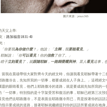
圖片來源：jesus 365
的天父上帝:
經文：
路加福音18:31-43
亮光：
1
「你要我
為你做什麼
？」他說：「
主啊
，我
要能看見
。」
耶穌說：「你
可以看見
！你的
信救
了你了。」
瞎子
立刻看見
了，就
跟隨耶穌
，
一路歸榮耀與神
。眾人
看見
這事，
，當我在晨禱帶領大家對齊今天的經文時，你讓我看見耶穌帶著十二
耶路撒冷去，先知所寫的一切事，都要成就在人子身上。」這裡經文
屬靈的眼睛看見，他們上耶路撒冷的道路，就是要成就先知所寫的一
的「一切事」特別指的是十字架受苦和復活的事，耶穌已經第三次預
看見他們去耶路撒冷，不是表面去耶路撒冷而已，而是按著你的話語
的指示要成就的道路，接著耶穌就繼續提到你的話語所要成就在祂身