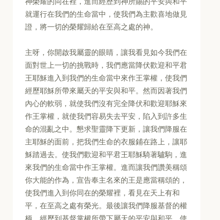
神榮耀的同在裡，進而經歷到神所賜的平安與和平
就運行在我們的生命當中，使我們為主歡喜地做見
證，將一切的榮耀歸給在至高之處的神。
主呀，你開啟我屬靈的眼睛，讓我看見如今我們在
面對世上一切的挑戰時，我們應當降伏歡迎和平君
王耶穌進入到我們的生命當中來作王掌權，使我們
經歷耶穌所帶來屬天的平安與和平。然而因著我們
內心的軟弱，就使我們沒有完全降伏和歡迎耶穌來
作王掌權，就使我們容易失去平安，陷入到許多生
命的混亂之中。懇求聖靈降下更新，讓我們降服在
主耶穌的面前，把我們生命的衣服鋪在路上，讓耶
穌踏過去。使我們歡迎和平君王耶穌騎著驢駒，進
來我們的生命當中作王掌權。進而讓我們讚美稱頌
你大能的作為，宣告奉主名來的王是應當稱頌的，
使我們進入到你同在的榮耀裡，看見在天上有和
平，在至高之處有榮光。最後讓我們降服基督的權
柄，經歷到基督掌權所帶下屬天的平安與和平，使