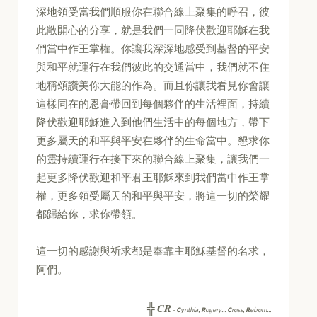
深地領受當我們順服你在聯合線上聚集的呼召，彼
此敞開心的分享，就是我們一同降伏歡迎耶穌在我
們當中作王掌權。你讓我深深地感受到基督的平安
與和平就運行在我們彼此的交通當中，我們就不住
地稱頌讚美你大能的作為。而且你讓我看見你會讓
這樣同在的恩膏帶回到每個夥伴的生活裡面，持續
降伏歡迎耶穌進入到他們生活中的每個地方，帶下
更多屬天的和平與平安在夥伴的生命當中。懇求你
的靈持續運行在接下來的聯合線上聚集，讓我們一
起更多降伏歡迎和平君王耶穌來到我們當中作王掌
權，更多領受屬天的和平與平安，將這一切的榮耀
都歸給你，求你帶領。
這一切的感謝與祈求都是奉靠主耶穌基督的名求，
阿們。
CR
╬
-
C
ynthia,
R
ogery...
C
ross,
R
eborn...