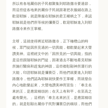
所以有各地屬你的子民都聚集到耶路撒冷要過節，
而這些從各地來的屬你子民就跟著把衣服鋪在路上
歡迎耶穌，就是降服在耶穌的君王權柄之下，承認
耶穌就是他們所等候的彌賽亞，歡迎耶穌進入到耶
路撒冷來作王掌權。
主呀，這就使得將近耶路撒冷，正下橄欖山的時
候，眾門徒因所見過的一切異能，都歡樂起來大聲
讚美神。這裡經文中的「因所見的一切異能」指的
是這些跟隨耶穌的門徒，因著過去不斷地看見耶穌
所施行醫病和趕鬼的神蹟，這些都彰顯神所運行的
大能，印證耶穌就是彌賽亞，而他們就要進入到耶
路撒冷，他們認為耶穌就快要作王掌權，而就發自
內心地歡樂起來，大聲地讚美神而宣告：「奉主名
來的王，是應當稱頌的；在天上有和平，在至高之
處有榮光。」這裡的「奉主名來的王，是應當稱頌
的」就是彰顯出屬你子民對彌賽亞的稱頌，而他們