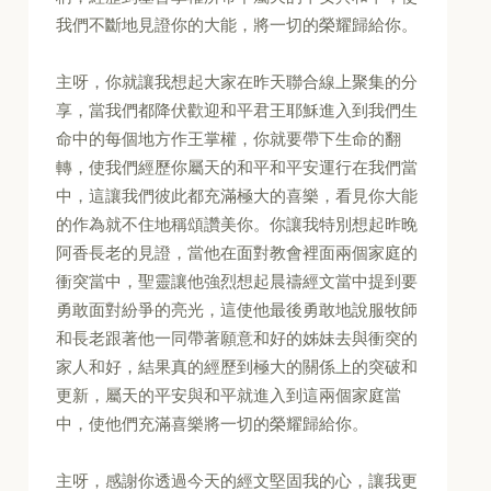
我們不斷地見證你的大能，將一切的榮耀歸給你。
主呀，你就讓我想起大家在昨天聯合線上聚集的分
享，當我們都降伏歡迎和平君王耶穌進入到我們生
命中的每個地方作王掌權，你就要帶下生命的翻
轉，使我們經歷你屬天的和平和平安運行在我們當
中，這讓我們彼此都充滿極大的喜樂，看見你大能
的作為就不住地稱頌讚美你。你讓我特別想起昨晚
阿香長老的見證，當他在面對教會裡面兩個家庭的
衝突當中，聖靈讓他強烈想起晨禱經文當中提到要
勇敢面對紛爭的亮光，這使他最後勇敢地說服牧師
和長老跟著他一同帶著願意和好的姊妹去與衝突的
家人和好，結果真的經歷到極大的關係上的突破和
更新，屬天的平安與和平就進入到這兩個家庭當
中，使他們充滿喜樂將一切的榮耀歸給你。
主呀，感謝你透過今天的經文堅固我的心，讓我更