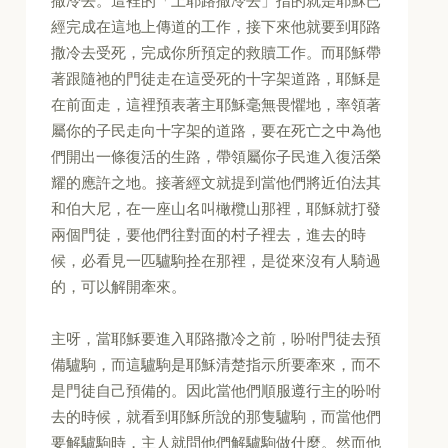
撒冷去。這裡的「上耶路撒冷去」指的就是耶穌已
經完成在這地上傳道的工作，接下來他就要到耶路
撒冷去受死，完成你所預定的救贖工作。而耶穌帶
著跟隨祂的門徒走在這受死的十字架道路，耶穌是
在前面走，這裡預表著主耶穌毫無畏懼地，率領著
屬你的子民走向十字架的道路，要在死亡之中為他
們開出一條復活的生路，帶領屬你子民進入復活榮
耀的應許之地。接著經文就提到當他們將近伯法其
和伯大尼，在一座山名叫橄欖山那裡，耶穌就打發
兩個門徒，要他們往對面的村子裡去，進去的時
候，必看見一匹驢駒拴在那裡，是從來沒有人騎過
的，可以解開牽來。
主呀，當耶穌要進入耶路撒冷之前，吩咐門徒去預
備驢駒，而這驢駒是耶穌清楚指示所要牽來，而不
是門徒自己預備的。因此當他們順服遵行主的吩咐
去的時候，就看到耶穌所說的那隻驢駒，而當他們
要解驢駒時，主人就問他們解驢駒做什麼。然而他