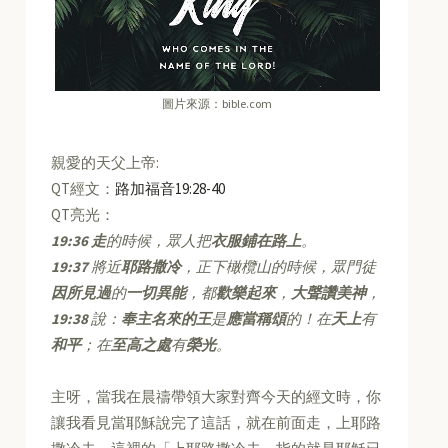
圖片來源：bible.com
親愛的天父上帝:
QT經文：
路加福音19:28-40
QT亮光：
19:36
走
的時候，眾人把
衣服鋪在路上
。
19:37
將近
耶路撒冷
，正下橄欖山的時候，眾門徒
因所見過
的
一切異能
，都
歡樂起來
，
大聲讚美神
，
19:38
說：
奉主名來的王
是
應當稱頌
的！在
天上
有
和平
；在
至高之處
有
榮光
。
主呀，當我在晨禱帶領大家對齊今天的經文時，你
讓我看見當耶穌說完了這話，就在前面走，上耶路