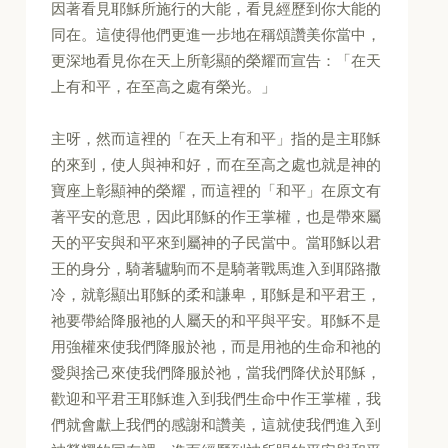
因著看見耶穌所施行的大能，看見經歷到你大能的
同在。這使得他們更進一步地在稱頌讚美你當中，
更深地看見你在天上所彰顯的榮耀而宣告：「在天
上有和平，在至高之處有榮光。」
主呀，然而這裡的「在天上有和平」指的是主耶穌
的來到，使人與神和好，而在至高之處也就是神的
寶座上彰顯神的榮耀，而這裡的「和平」在原文有
著平安的意思，因此耶穌的作王掌權，也是帶來屬
天的平安與和平來到屬神的子民當中。當耶穌以君
王的身分，騎著驢駒而不是騎著戰馬進入到耶路撒
冷，就彰顯出耶穌的柔和謙卑，耶穌是和平君王，
祂要帶給降服祂的人屬天的和平與平安。耶穌不是
用強權來使我們降服於祂，而是用祂的生命和祂的
愛與捨己來使我們降服於祂，當我們降伏於耶穌，
歡迎和平君王耶穌進入到我們生命中作王掌權，我
們就會獻上我們的感謝和讚美，這就使我們進入到