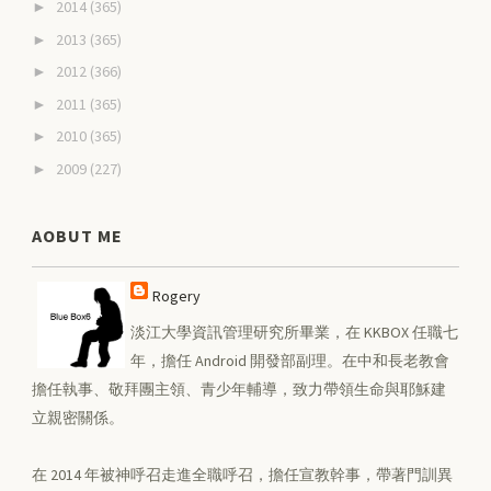
2014
(365)
►
2013
(365)
►
2012
(366)
►
2011
(365)
►
2010
(365)
►
2009
(227)
►
AOBUT ME
Rogery
淡江大學資訊管理研究所畢業，在 KKBOX 任職七
年，擔任 Android 開發部副理。在中和長老教會
擔任執事、敬拜團主領、青少年輔導，致力帶領生命與耶穌建
立親密關係。
在 2014 年被神呼召走進全職呼召，擔任宣教幹事，帶著門訓異