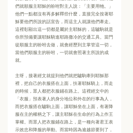
們就順服主耶穌的吩咐對主人說：「主要用牠。」
他們一點都沒有再多解釋些什麼，直接完全按著耶
穌要他們所說的話宣告，而這主人就讓他們牽走。
這裡彰顯出這一切都是屬於主耶穌的，這驢駒就是
你所預備要讓耶穌騎進耶路撒冷的交通工具。當門
徒順服主的吩咐去做，就會經歷到主掌管這一切，
當他們順服主的吩咐，一切就會照著主所說的成
就。
主呀，接著經文就提到他們就把驢駒牽到耶穌那
裡，把自己的衣服搭在上面，扶著耶穌騎上，而走
的時候，眾人都把衣服鋪在路上。這裡經文中的
「衣服」預表著人的身分地位和外在的行事為人，
而把衣服搭在驢駒上面，讓耶穌坐在上面，有著降
服在主的權柄之下，讓主耶穌在生命的行為上作王
掌權。而眾人把衣服鋪在路上，是一種向著君王表
示效忠和降服的舉動。而當時因為逾越節要到了，