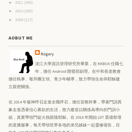
2011
(365)
►
2010
(365)
►
2009
(227)
►
AOBUT ME
Rogery
淡江大學資訊管理研究所畢業，在 KKBOX 任職七
年，擔任 Android 開發部副理。在中和長老教會
擔任執事、敬拜團主領、青少年輔導，致力帶領生命與耶穌建
立親密關係。
在 2014 年被神呼召走進全職呼召，擔任宣教幹事，帶著門訓異
象走進憑著信心募款的生活，致力建造以關係為導向的門訓小
組，真實帶領門徒火熱跟隨耶穌。在 2016 年開始 LDT 晨禱祭壇
的直播服事，每天帶領世界各地的弟兄姊妹一起靈修禱告，目