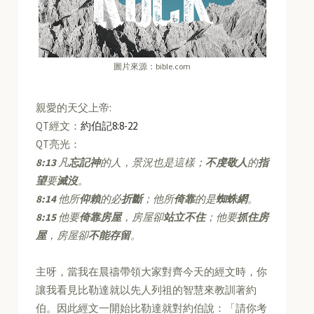
圖片來源：bible.com
親愛的天父上帝:
QT經文：
約伯記8:8-22
QT亮光：
8:13
凡
忘記神
的人，景況也是這樣；
不虔敬人
的
指
望
要
滅沒
。
8:14
他所
仰賴
的必
折斷
；他所
倚靠
的是
蜘蛛網
。
8:15
他要
倚靠房屋
，房屋卻
站立不住
；他要
抓住房
屋
，房屋卻
不能存留
。
主呀，當我在晨禱帶領大家對齊今天的經文時，你
讓我看見比勒達就以先人列祖的智慧來教訓著約
伯。因此經文一開始比勒達就對約伯說：「請你考