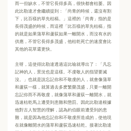
而一但缺水，不管它長得多高，很快都會枯萎。因
此比勒達才會繼續提到：「尚青的時候，還沒有割
下，比百樣的草先枯槁。」這裡的「尚青」指的是
長得茂盛的時候，而這裡「比百樣的草先枯槁」指
的就是如果蒲草和蘆荻如果一離開水，而沒有水的
供應，不管它長得多茂盛，他枯乾死亡的速度會比
其他的花草還更快。
主呀，這使得比勒達透過這比喻就導出了：「凡忘
記神的人，景況也是這樣。不虔敬人的指望要滅
沒。」也就是說忘記你和不敬虔的人，就會像蒲草
和蘆荻一樣，就算過去多麽繁榮茂盛，只要一離開
忘記你而不再敬虔，就像蒲草和蘆荻一離開水，就
迅速枯乾馬上遭受到患難和懲罰。因此比勒達根據
他對古人智慧的理解，認為約伯眼前遭受到的患
難，就是因為他忘記你和不敬虔所造成的，使他現
在就像離開水的蒲草和蘆荻迅速枯乾。接著比勒達