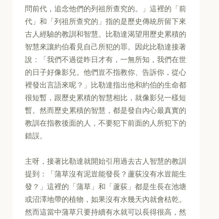
問前代，追念他們的列祖所查究的。」這裡的「前
代」和「列祖所查究的」指的是歷史傳統所留下來
古人經驗的教訓和智慧。比勒達渴望用歷史累積的
智慧來讓約伯看見自己所犯的罪。因此比勒達接著
說：「我們不過從昨日才有，一無所知，我們在世
的日子好像影兒。他們豈不指教你、告訴你，從心
裡發出言語來呢？」比勒達指出他和約伯的生命都
很短暫，跟歷史累積的智慧相比，就像影兒一樣短
暫。然而歷史累積的智慧，都是發自內心最真實的
教訓在指教後面的人，不要犯下前面的人所犯下的
錯誤。
主呀，接著比勒達就開始引用過去古人智慧的教訓
提到：「蒲草沒有泥豈能發長？蘆荻沒有水豈能生
發？」這裡的「蒲草」和「蘆荻」都是生長在池塘
或沼澤地帶的植物，如果沒有水幾天內就會枯乾。
然而這當中蒲草只要持續有水就可以長得很高，然