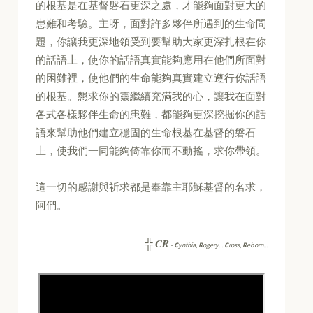
的根基是在基督磐石更深之處，才能夠面對更大的
患難和考驗。主呀，面對許多夥伴所遇到的生命問
題，你讓我更深地領受到要幫助大家更深扎根在你
的話語上，使你的話語真實能夠應用在他們所面對
的困難裡，使他們的生命能夠真實建立遵行你話語
的根基。懇求你的靈繼續充滿我的心，讓我在面對
各式各樣夥伴生命的患難，都能夠更深挖掘你的話
語來幫助他們建立穩固的生命根基在基督的磐石
上，使我們一同能夠倚靠你而不動搖，求你帶領。
這一切的感謝與祈求都是奉靠主耶穌基督的名求，
阿們。
CR
╬
-
C
ynthia,
R
ogery...
C
ross,
R
eborn...