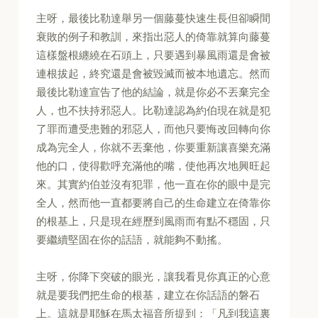
主呀，最後比勒達舉另一個藤蔓快速生長但卻瞬間
衰敗的例子和教訓，來指出惡人的倚靠就算向藤蔓
這樣盤根纏繞在石頭上，只要遇到暴風雨還是會被
連根拔起，終究還是會被毀滅而被本地遺忘。然而
最後比勒達宣告了他的結論，就是你必不丟棄完全
人，也不扶持邪惡人。比勒達認為約伯現在就是犯
了罪而遭受患難的邪惡人，而他只要悔改回轉向你
成為完全人，你就不丟棄他，你要重新讓喜樂充滿
他的口，使得歡呼充滿他的嘴，使他再次地興旺起
來。其實約伯並沒有犯罪，他一直在你的眼中是完
全人，然而他一直都要將自己的生命建立在倚靠你
的根基上，只是現在經歷到風雨而有點不穩固，只
要繼續堅固在你的話語，就能夠不動搖。
主呀，你降下突破的眼光，讓我看見你真正的心意
就是要我們把生命的根基，建立在你話語的磐石
上。這就是耶穌在馬太福音所提到：「凡到我這裏