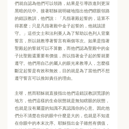
們就自認為他們可以領路，結果是引導跌進到更深
黑暗的坑中。接著耶穌就明確地指出他們瞎眼領路
的錯誤教訓，他們說：「凡指著殿起誓的，這算不
得甚麼；只是凡指著殿中金子起誓的，他就該謹
守。」這些文士和法利賽人為了幫助以色列人背棄
誓言，所以就教導著誓言有兩個等次。如果是指著
聖殿起的誓就可以不算數，而他們認為聖殿中的金
子比聖殿還重要有價值，所以指著金子起的誓就要
遵守。他們用自己的屬人的眼光來教導人，怎麼樣
斷定起誓是有效和無效，目的就是為了當他們不想
遵守誓言可以推卸責任的理由。
主呀，然而耶穌就直接指出他們這錯誤教訓荒謬的
地方，他們這樣的生命狀態就是無知瞎眼的狀態，
也就是沒有屬靈的知識不真認識你的心意。因此他
們分不清楚在你的眼中什麼是大的，也就是不知道
在你眼中的本末次序。耶穌指出金子雖然有價值，