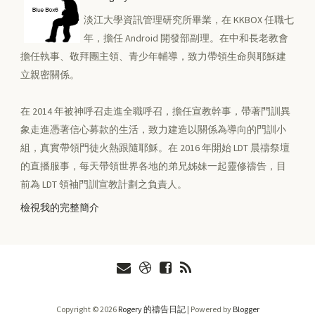
淡江大學資訊管理研究所畢業，在 KKBOX 任職七
年，擔任 Android 開發部副理。在中和長老教會
擔任執事、敬拜團主領、青少年輔導，致力帶領生命與耶穌建
立親密關係。
在 2014 年被神呼召走進全職呼召，擔任宣教幹事，帶著門訓異
象走進憑著信心募款的生活，致力建造以關係為導向的門訓小
組，真實帶領門徒火熱跟隨耶穌。在 2016 年開始 LDT 晨禱祭壇
的直播服事，每天帶領世界各地的弟兄姊妹一起靈修禱告，目
前為 LDT 領袖門訓宣教計劃之負責人。
檢視我的完整簡介
Copyright ©
2026
Rogery 的禱告日記
| Powered by
Blogger