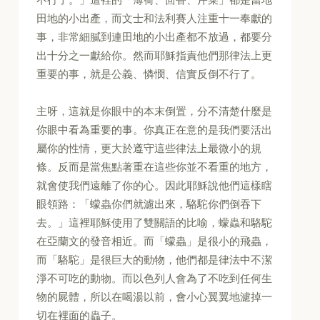
田地的小出產，而文士和法利賽人注重十一奉獻的
事，非常細膩到連田地的小出產都不放過，都要分
出十分之一獻給你。然而耶穌指責他們那律法上更
重要的事，就是公義、憐憫、信實反倒不行了。
主呀，這就是你眼中的本末倒置，分不清楚什麼是
你眼中看為重要的事。你真正在意的是我們要活出
屬你的性情，更大於遵守這些律法上最微小的規
條。反而是當焦點著重在這些你並不看重的地方，
就會使我們遠離了你的心。因此耶穌說他們這樣瞎
眼領路：「蠓蟲你們就濾出來，駱駝你們倒吞下
去。」這裡耶穌使用了雙關語的比喻，蠓蟲和駱駝
在亞蘭文的發音相近。而「蠓蟲」是很小的飛蟲，
而「駱駝」是很巨大的動物，他們都是律法中不潔
淨不可吃的動物。而以色列人會為了不吃到任何生
物的屍體，所以在喝湯以前，會小心翼翼地濾掉一
切在裡面的蟲子。