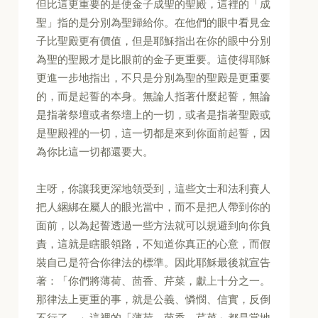
但比這更重要的是使金子成聖的聖殿，這裡的「成
聖」指的是分別為聖歸給你。在他們的眼中看見金
子比聖殿更有價值，但是耶穌指出在你的眼中分別
為聖的聖殿才是比眼前的金子更重要。這使得耶穌
更進一步地指出，不只是分別為聖的聖殿是更重要
的，而是起誓的本身。無論人指著什麼起誓，無論
是指著祭壇或者祭壇上的一切，或者是指著聖殿或
是聖殿裡的一切，這一切都是來到你面前起誓，因
為你比這一切都還要大。
主呀，你讓我更深地領受到，這些文士和法利賽人
把人綑綁在屬人的眼光當中，而不是把人帶到你的
面前，以為起誓透過一些方法就可以規避到向你負
責，這就是瞎眼領路，不知道你真正的心意，而假
裝自己是符合你律法的標準。因此耶穌最後就宣告
著：「你們將薄荷、茴香、芹菜，獻上十分之一。
那律法上更重的事，就是公義、憐憫、信實，反倒
不行了。」這裡的「薄荷、茴香、芹菜」都是當地