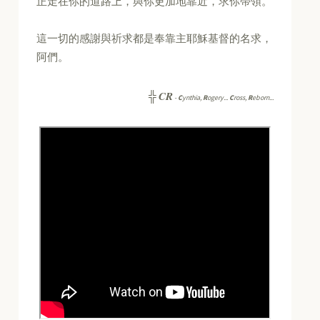
正走在你的道路上，與你更加地靠近，求你帶領。
這一切的感謝與祈求都是奉靠主耶穌基督的名求，
阿們。
CR
╬
-
C
ynthia,
R
ogery...
C
ross,
R
eborn...