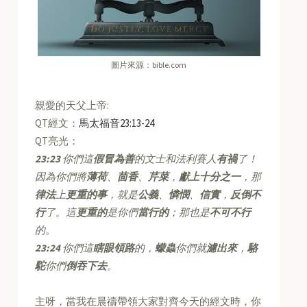
圖片來源：bible.com
親愛的天父上帝:
QT經文：
馬太福音23:13-24
QT亮光：
23:23
你們這
假冒為善
的文士和法利賽人
有禍
了！
因為你們將
薄荷
、
茴香
、
芹菜
，
獻上十分之一
，那
律法
上
更重的事
，就是
公義
、
憐憫
、
信實
，
反倒不
行
了。這
更重的
是你們
當行的
；那也是
不可不行
的。
23:24
你們這
瞎眼領路
的，
蠓蟲
你們就
濾出來
，
駱
駝
你們
倒吞下去
。
主呀，當我在晨禱帶領大家對齊今天的經文時，你