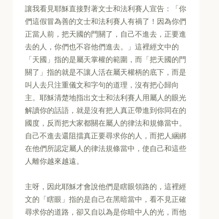
讓我看見耶穌直接對著文士和法利賽人宣告：「你
們這假冒為善的文士和法利賽人有禍了！因為你們
正當人前，把天國的門關了，自己不進去，正要進
去的人，你們也不容他們進去。」這裡經文中的
「天國」指的是屬天掌權的範圍，而「把天國的門
關了」指的就是不讓人活在屬天權柄的底下，而是
叫人去只注重儀文和字句的道理，沒有把心歸向
主。耶穌清楚地指出文士和法利賽人用屬人的眼光
解讀你的話語，就是沒有把人真正帶進到你同在的
國度，反而把大家都關在屬人的律法和規條當中。
自己不進去還阻擋真正要尋求你的人，而把人綑綁
在他們所認定屬人的律法規條當中，使自己和這些
人離你越來越遠。
主呀，因此耶穌才會說他們是瞎眼領路的，這裡經
文的「瞎眼」指的是自己在黑暗當中，看不見正確
尋求你的道路，卻又自以為是你暗中人的光，而他