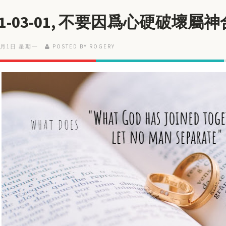
21-03-01, 不要因爲心硬破壞屬
3月1日 星期一
POSTED BY ROGERY