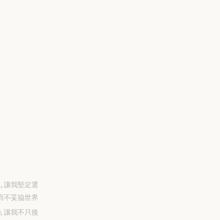
-31, 讓我堅定選
而不妥協世界
-30, 讓我不只後