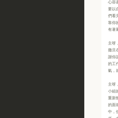
心容
要以
們看
靠你
有著
主呀
撒旦
謝你
的工
氣，
主呀
小組
重新
的面
中，