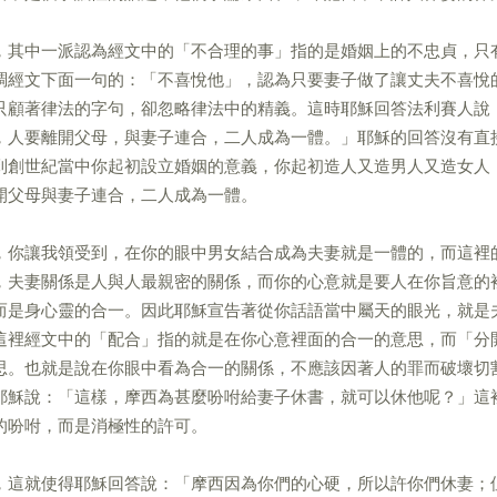
，其中一派認為經文中的「不合理的事」指的是婚姻上的不忠貞，只
調經文下面一句的：「不喜悅他」，認為只要妻子做了讓丈夫不喜悅
只顧著律法的字句，卻忽略律法中的精義。這時耶穌回答法利賽人說
，人要離開父母，與妻子連合，二人成為一體。」耶穌的回答沒有直
到創世紀當中你起初設立婚姻的意義，你起初造人又造男人又造女人
開父母與妻子連合，二人成為一體。
，你讓我領受到，在你的眼中男女結合成為夫妻就是一體的，而這裡
，夫妻關係是人與人最親密的關係，而你的心意就是要人在你旨意的
而是身心靈的合一。因此耶穌宣告著從你話語當中屬天的眼光，就是
這裡經文中的「配合」指的就是在你心意裡面的合一的意思，而「分
思。也就是說在你眼中看為合一的關係，不應該因著人的罪而破壞切
耶穌說：「這樣，摩西為甚麼吩咐給妻子休書，就可以休他呢？」這
的吩咐，而是消極性的許可。
，這就使得耶穌回答說：「摩西因為你們的心硬，所以許你們休妻；