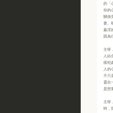
的「
你的
關係
妻。
姦淫
因為
主呀
人結
樣犯
人的
不只
靈合
是想
主呀
時，