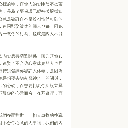
心裡的罪，而使人的心剛硬不按著
妻，是為了要保護已經被破壞婚姻
心意是容許而不是吩咐他們可以休
，連同那娶被休的婦人也都一同犯
合一關係的行為。也就是說人不能
己內心想要切割關係，而與其他女
，連娶了不合你心意休妻的人也同
穌特別強調你容許人休妻，是因為
總是想要去切割屬神合一的關係，
己的心硬，而想要切割你所設立屬
順服你的心意而合一在基督裡，而
我們在面對世上一切人事物的挑戰
對不合你心意的人事物，我們的內