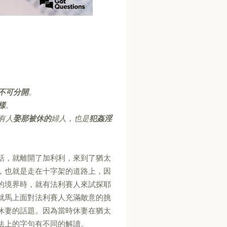
不可分開
。
樣
。
有人
娶那被休的
婦人，也是
犯姦淫
話，就離開了加利利，來到了猶太
，也就是走在十字架的道路上，因
的境界時，就有法利賽人來試探耶
就馬上面對法利賽人充滿敵意的挑
休妻的話題。因為當時休妻在猶太
法上的字句有不同的解讀。