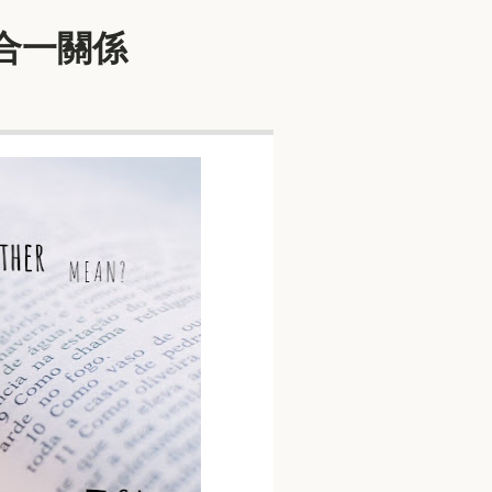
神合一關係