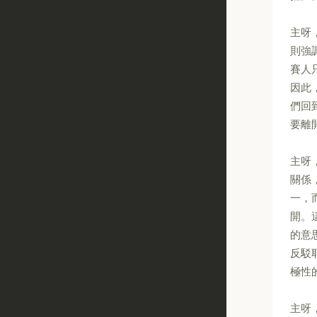
主呀
則強
賽人
因此
們回
要離
主呀
關係
一，
開。
的意
反駁
極性
主呀