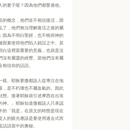
人的妻子呢？因為他們都娶過他。
活的概念，他們並不相信復活，因
亂了，他們無法理解復活之後的屬
；因為不明白聖經，也不曉得神的
鍵因素使得他們陷入錯誤之中。其
明白這裡面重要的意義，也就是沒
們沒有屬靈的經歷。當他們沒有屬
全相信你的話語。
一樣。耶穌要撒都該人從專注在地
樣，是不朽壞也不屬血氣的。因此
狀態。接著耶穌就引述摩西在出埃
的神。」耶穌知道撒都該人只承認
中的「我是」在原文的時態是現在
從人的眼光應該是要使用過去式而
這話語當中的奧秘。