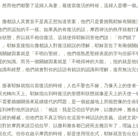
，然而他們都娶了這婦人為妻，最後當復活的時候，這婦人是哪一個
，撒都該人其實並不是真正想知道答案，他們只是要挑戰耶穌有關復
他們所認知的不一樣。如果真的有復活的話，摩西律法的秩序就都打
命狀態，所以就不相信復活。這就使得耶穌回答他們說：「你們錯了
。」耶穌直接指出撒都該人對復活錯誤的理解，耶穌宣告了有兩個關
個關鍵因素就是「不明白聖經」，他們很熟悉聖經表面的字句但卻不
靈的知識。而另一個關鍵因素就是「不曉得神的大能」，指的就是他
知識和經歷，他們就會對你的話語有錯誤的認識和理解，進而無法完
，接著耶穌就指出當復活的時候，人也不娶也不嫁，乃像天上的使者
眼光轉向天上。耶穌指出到時復活的形體和狀態就像是天上的天使一
不需要婚姻關係來延續後代的問題，是一個超越地上所能想像的生命
提到神對他所說的話：「祂說：我是亞伯拉罕的神，以撒的神，雅各
五經的權威，但他們並不真正明白在這當中神話語的意義。這經文當
但對於摩西來說亞伯拉罕、以撒和雅各都已經死去幾百年了，理論上
現在式。但你在啟示摩西的時候，卻是使用現在式，耶穌就宣告出在