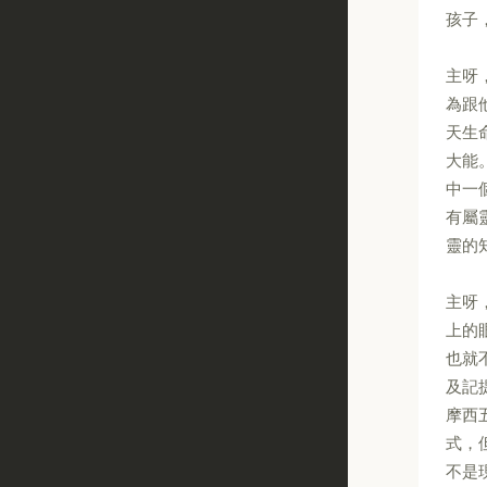
孩子
主呀
為跟
天生
大能
中一
有屬
靈的
主呀
上的
也就
及記
摩西
式，
不是