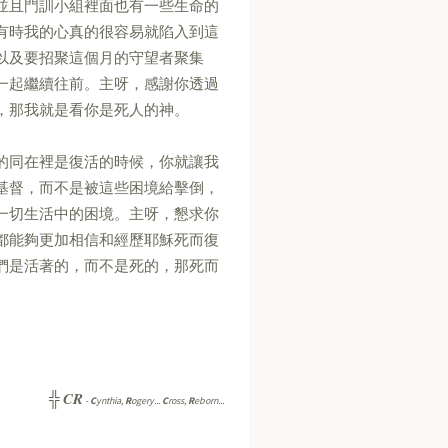
並且門訓小組裡面也有一些生命的
有時我的心真的很容易就陷入到這
以及要招聚這個月的守望者聚集
一起繼續往前。主呀，感謝你透過
，那我就是看你是死人的神。
的同在裡是復活的時候，你就讓我
基督，而不是被這些困境給擊倒，
一切生活中的困境。主呀，懇求你
都能夠更加相信和經歷耶穌死而復
們是活著的，而不是死的，那死而
CR
╬
-
C
ynthia,
R
ogery...
C
ross,
R
eborn...