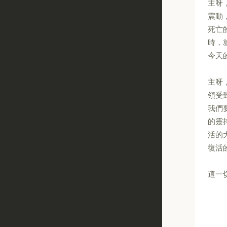
主呀
震動
死亡
時，
今天
主呀
領受
我們
的靈
活的
復活
這一