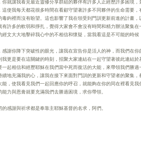
，你就讓我看見最近靈修分享群組的夥伴有許多人正經歷許多困境，
，這使我每天都花很多時間在看顧守望著許多不同夥伴的生命需要，
的毒鉤裡而沒有盼望。這也影響了我在領受到門訓更新前進的計畫，
就有許多的軟弱和掙扎，覺得大家會不會沒有時間和精力辦法聚集在
的經文大大地擊碎我心中的不相信和懷疑，當我看這是不可能的時候
，感謝你降下突破性的眼光，讓我在宣告你是活人的神，而我們在你
到我更是要在這關鍵的時刻，招聚大家連結在一起守望著彼此連結於
要一起相信和經歷耶穌在我們當中死而復活的大能，來帶領我們勝過
持續地充滿我的心，讓我在接下來面對門訓的更新和守望者的聚集，
大能，使我看見我們一起回應你的呼召，就能夠在你的同在裡看見我
的能力與恩膏就要充滿我們去勝過困境，求你帶領。
切的感謝與祈求都是奉靠主耶穌基督的名求，阿們。