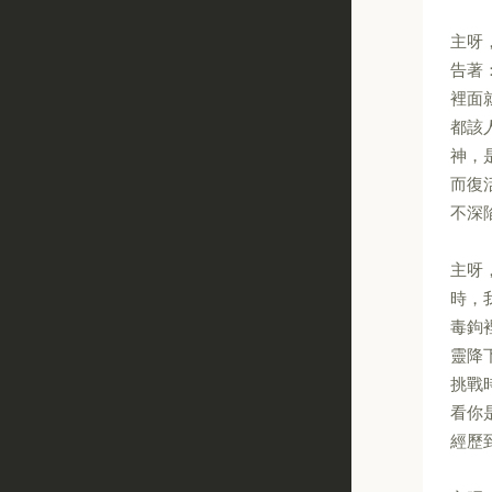
主呀
告著
裡面
都該
神，
而復
不深
主呀
時，
毒鉤
靈降
挑戰
看你
經歷