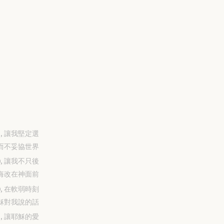
-31, 讓我堅定選
而不妥協世界
-30, 讓我不只後
悔改在神面前
-29, 在軟弱時刻
穌對我說的話
-28, 讓耶穌的愛