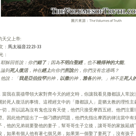
圖片來源：The Volumes of Truth
的天父上帝:
經文：
馬太福音22:23-33
亮光：
耶穌回答說：你們
錯了
；因為
不明白聖經
，也不
曉得神的大能
。
論到
死人復活
，神在
經上
向你們
所說
的，你們沒有念過嗎？
他說：「
我是亞伯拉罕
的神，
以撒
的神，
雅各
的神。」神不是
死人
，當我在晨禱帶領大家對齊今天的經文時，你讓我看見撒都該人常說
關於死人復活的事情。這裡經文中的「撒都該人」是猶太教的理性主
一切，所以認為沒有鬼也沒有天使，他們只接受摩西五經。他們注重
望。因此他們提出了一個刁鑽的問題，他們先指出摩西的律法當中有
子，他的兄弟就要娶他的妻子，幫哥哥生子立後，讓哥哥的家族延續
說，如果有個人他有著七個兄弟，如果第一個娶了妻死了，沒有孩子