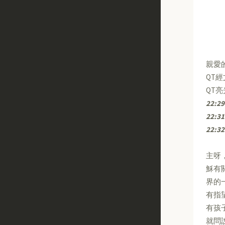
親愛
QT
QT
22:29
22:31
22:32
主呀
穌有
界的
有指
有孩
就問