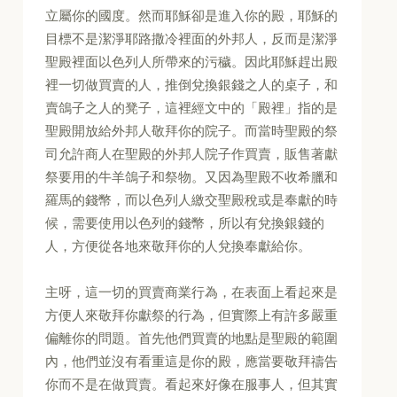
立屬你的國度。然而耶穌卻是進入你的殿，耶穌的
目標不是潔淨耶路撒冷裡面的外邦人，反而是潔淨
聖殿裡面以色列人所帶來的污穢。因此耶穌趕出殿
裡一切做買賣的人，推倒兌換銀錢之人的桌子，和
賣鴿子之人的凳子，這裡經文中的「殿裡」指的是
聖殿開放給外邦人敬拜你的院子。而當時聖殿的祭
司允許商人在聖殿的外邦人院子作買賣，販售著獻
祭要用的牛羊鴿子和祭物。又因為聖殿不收希臘和
羅馬的錢幣，而以色列人繳交聖殿稅或是奉獻的時
候，需要使用以色列的錢幣，所以有兌換銀錢的
人，方便從各地來敬拜你的人兌換奉獻給你。
主呀，這一切的買賣商業行為，在表面上看起來是
方便人來敬拜你獻祭的行為，但實際上有許多嚴重
偏離你的問題。首先他們買賣的地點是聖殿的範圍
內，他們並沒有看重這是你的殿，應當要敬拜禱告
你而不是在做買賣。看起來好像在服事人，但其實