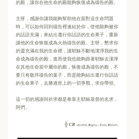
的殿，讓你在他生命的殿能夠恢復成為禱告的殿。
主呀，感謝你讓我能夠幫助他在面對這生命問題
時，可以如何回到禱告裡連結於你，使他能夠被你
的話語充滿，來結出遵行你話語的生命果子，重新
讓他的生命恢復成為火熱禱告的殿。主呀，懇求你
的靈充滿在我的生命裡，讓耶穌不斷地潔淨我的生
命成為禱告的殿，進而使我也能夠跟著耶穌去潔淨
在其他生命當中屬你的殿，恢復成為禱告的殿，不
要只有敬拜禱告的葉子，而是能夠結出遵行你話語
的生命果子，去勝過世上的一切爭戰，求你帶領。
這一切的感謝與祈求都是奉靠主耶穌基督的名求，
阿們。
CR
╬
-
C
ynthia,
R
ogery...
C
ross,
R
eborn...