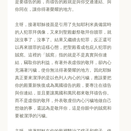
是要禱告的殿，而禱告的殿就是與你交通連結、與
你同在，讓你得著榮耀的地方。
主呀，接著耶穌後面是引用了先知耶利米責備當時
的人犯罪拜偶像，又來到聖殿獻祭敬拜你贖罪，就
說沒事了，沒事了。結果又繼續去犯罪，反正還可
以再來贖罪的這樣心態，把聖殿看成包庇人犯罪的
賊窩。這裡的「賊窩」指的就是不是真實與你連
結，竊取你的利益，有著外表虛假的敬拜，卻內心
充滿著污穢，使你無法得著榮耀的地方。因此耶穌
真正要來潔淨的是以色列人內心的污穢，應該要把
你的殿重新恢復成為萬國禱告的殿，要專注在禱告
與你連結，並且要讓萬國和萬民都來敬拜禱告你。
而不是虛假的敬拜，外表敬虔但內心污穢地做自己
想做的事，還認為是敬拜你，這是你眼中的賊窩和
要被潔淨的污穢。
主呀，接著耶穌在你的殿裡醫治了瞎子和瘸子，使