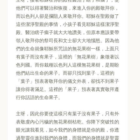
他們可以得著醫治和恢復，來進入你的殿敬拜你，
而以色列人卻是攔阻人來敬拜你。耶穌在聖殿做了
這些潔淨聖殿的事情，小孩子看見耶穌這樣潔淨聖
殿、醫治瞎子瘸子就大大地讚美，但原本應該要帶
領人敬拜你的祭司長和文士卻大大地惱怒。因為他
們的生命就像耶穌所咒詛的無花果樹一樣，上面只
有葉子而沒有果子，這裡的「無花果樹」象徵著以
色列國。而你栽種以色列人這棵無花果樹，是期盼
他們結出生命的果子。而卻只找到葉子，這裡的
「葉子」預表著敬拜你的儀文外表，卻找不到果子
讓你得著滿足。這裡的「果子」預表著真實敬拜遵
行你話語的生命果子。
主呀，因此你要使這樣只有葉子沒有果子，只有外
表敬虔內心污穢的無花果樹枯乾。你降下突破性的
眼光讓我看見，如今我們的身體就是你的殿，你透
過聖靈住進到我們的身體，而我們的身體就是聖靈