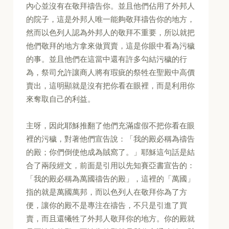
內心並沒有在敬拜禱告你。並且他們佔用了外邦人
的院子，這是外邦人唯一能夠敬拜禱告你的地方，
然而以色列人認為外邦人的敬拜不重要，所以就把
他們敬拜的地方拿來做買賣，這是你眼中看為污穢
的事。並且他們在這當中還有許多勾結污穢的行
為，祭司允許讓商人將有瑕疵的祭牲在聖殿中高價
賣出，這明顯就是沒有把你看在眼裡，而是利用你
來奪取自己的利益。
主呀，因此耶穌推翻了他們充滿虛假不把你看在眼
裡的污穢，對著他們宣告說：「我的殿必稱為禱告
的殿；你們倒使他成為賊窩了。」耶穌這句話是結
合了兩段經文，前面是引用以先知賽亞書宣告的：
「我的殿必稱為萬國禱告的殿」，這裡的「萬國」
指的就是萬國萬邦，而以色列人在敬拜你為了方
便，讓你的殿不是專注在禱告，不只是引進了買
賣，而且還犧牲了外邦人敬拜你的地方。你的殿就