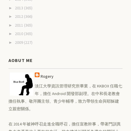
2013
(365)
►
2012
(366)
►
2011
(365)
►
2010
(365)
►
2009
(227)
►
AOBUT ME
Rogery
淡江大學資訊管理研究所畢業，在 KKBOX 任職七
年，擔任 Android 開發部副理。在中和長老教會
擔任執事、敬拜團主領、青少年輔導，致力帶領生命與耶穌建
立親密關係。
在 2014 年被神呼召走進全職呼召，擔任宣教幹事，帶著門訓異