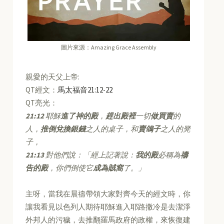
圖片來源：Amazing Grace Assembly
親愛的天父上帝:
QT經文：
馬太福音21:12-22
QT亮光：
21:12
耶穌
進了神的殿
，
趕出殿裡
一切
做買賣
的
人，
推倒兌換銀錢
之人的桌子，和
賣鴿子
之人的凳
子，
21:13
對他們說：「經上記著說：
我的殿
必稱為
禱
告的殿
，你們倒使它
成為賊窩
了。」
主呀，當我在晨禱帶領大家對齊今天的經文時，你
讓我看見以色列人期待耶穌進入耶路撒冷是去潔淨
外邦人的污穢，去推翻羅馬政府的政權，來恢復建