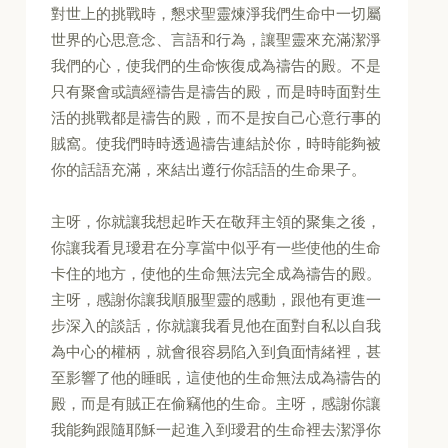
對世上的挑戰時，懇求聖靈煉淨我們生命中一切屬
世界的心思意念、言語和行為，讓聖靈來充滿潔淨
我們的心，使我們的生命恢復成為禱告的殿。不是
只有聚會或讀經禱告是禱告的殿，而是時時面對生
活的挑戰都是禱告的殿，而不是按自己心意行事的
賊窩。使我們時時透過禱告連結於你，時時能夠被
你的話語充滿，來結出遵行你話語的生命果子。
主呀，你就讓我想起昨天在敬拜主領的聚集之後，
你讓我看見璦君在分享當中似乎有一些使他的生命
卡住的地方，使他的生命無法完全成為禱告的殿。
主呀，感謝你讓我順服聖靈的感動，跟他有更進一
步深入的談話，你就讓我看見他在面對自私以自我
為中心的權柄，就會很容易陷入到負面情緒裡，甚
至影響了他的睡眠，這使他的生命無法成為禱告的
殿，而是有賊正在偷竊他的生命。主呀，感謝你讓
我能夠跟隨耶穌一起進入到璦君的生命裡去潔淨你