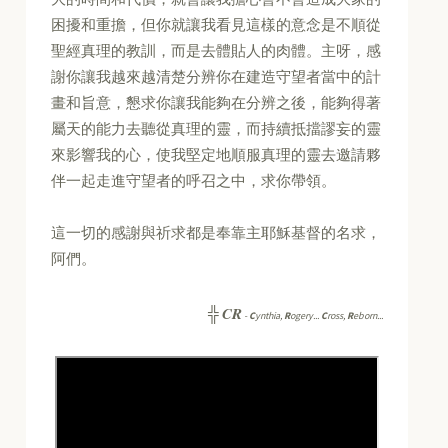
困擾和重擔，但你就讓我看見這樣的意念是不順從
聖經真理的教訓，而是去體貼人的肉體。主呀，感
謝你讓我越來越清楚分辨你在建造守望者當中的計
畫和旨意，懇求你讓我能夠在分辨之後，能夠得著
屬天的能力去聽從真理的靈，而持續抵擋謬妄的靈
來影響我的心，使我堅定地順服真理的靈去邀請夥
伴一起走進守望者的呼召之中，求你帶領。
這一切的感謝與祈求都是奉靠主耶穌基督的名求，
阿們。
CR
╬
-
C
ynthia,
R
ogery...
C
ross,
R
eborn...