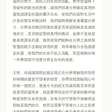
靈的分辨力，就陷入到生命的混亂。懇求聖靈降下
突破性的眼光與恩膏，讓我們得著分辨聽從真理的
靈抵擋謬妄的靈的屬天生命。使我們在面對生活中
許多的聲音和教訓時，我們能夠警醒有著屬靈分辨
力，分辨這些教訓背後的靈是否承認耶穌是道成肉
身的主，是否順從聖經真理的教訓，如果不是就是
敵基督謬妄的靈。進而使我們能夠在分辨之後倚靠
聖靈的能力去聽從真理的靈，而得著能力去抵擋謬
妄的靈，使我們的生命不陷入混亂，而是能夠在每
一件事情當中清楚分辨走在你的道路。
主呀，你就讓我想起最近我正在分辨查驗我所領受
到有關於建造守望者的領受，你帶領我查驗我心中
的每一個想法，透過今天的經文你讓我看見有些是
從真理的靈而來，就是要帶領這些守望者的夥伴能
夠更加對生命有負擔，在每天的守望當中操練承認
耶穌是我們的主。然而這需要守望者付上比之前更
大的時間和代價，就會讓我擔心會不會造成大家的