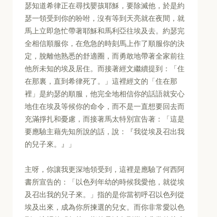
瑟知道希律正在尋找嬰孩耶穌，要除滅他，於是約
瑟一領受到你的吩咐，沒有等到天亮就在夜間，就
馬上立即急忙帶著耶穌和馬利亞往埃及去。約瑟完
全相信順服你，在危急的時刻馬上作了順服你的決
定，脫離他熟悉的舒適圈，而勇敢地帶著全家前往
他所未知的埃及居住。而接著經文繼續提到：「住
在那裏，直到希律死了。」這裡經文的「住在那
裡」是約瑟的順服，他完全地相信你的話語就安心
地住在埃及等候你的命令，而不是一直想要回去而
充滿掙扎和憂慮，而接著馬太特別宣告著：「這是
要應驗主藉先知所說的話，說：『我從埃及召出我
的兒子來。』」
主呀，你讓我更深地領受到，這裡是應驗了何西阿
書所宣告的：「以色列年幼的時候我愛他，就從埃
及召出我的兒子來。」指的是你當初呼召以色列從
埃及出來，成為你所揀選的兒女。而你非常愛以色