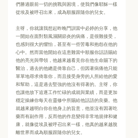
們勝過眼前一切的挑戰與困境，使我們像耶穌一樣
從埃及被呼召出來，成為順服跟隨你的兒女。
主呀，你就讓我想起昨晚門訓當中必婷的分享，他
一開始在面對類風濕關節炎的病痛，是很難接受，
也感到很大的懼怕，甚至有一些苦毒和抱怨在他的
心中。然而當他開始在這患難當中順服你話語賜給
他的亮光與帶領，他越來越看見你在他生命賜下的
醫治，過去的他總是倚靠自己，但因著病痛他只能
單單地尋求倚靠你，而且接受身旁的人所給他的愛
和幫助，這是過去堅強的他沒有得著的。主呀，你
也讓他放下追逐工作忙碌的成就與業績，而是更加
穩定操練你每天在靈修中所賜給他話語的良藥。他
就越來越明白你在他身上的旨意，他並沒有因著吃
藥而有副作用，反而他的作息變得非常地規律和健
康，就像從埃及被呼召出來一樣，他真的越來越脫
離世界而成為順服跟隨你的兒女。