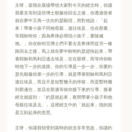
主呀，當我在晨禱帶領大家對今天的經文時，你讓
我看見等到這些博士順服你回去之後，你透過使者
就在夢中又再一次向約瑟顯現，而對他說：「起
來！帶著小孩子同祂母親，逃往埃及，住在那裏，
等我吩咐你；因為希律必尋找小孩子，要除滅
祂。」你在吩咐完博士們不要去見希律而從另一條
路回去之後，馬上就在夢中吩咐約瑟趕快起來，帶
著耶穌和馬利亞逃去埃及，住在那裡，而等待你吩
咐他下一步的道路。你的引導是一步一步，你要約
瑟先順服你第一步的引導，就是帶著耶穌和馬利亞
逃往埃及，而且不是短暫幾天的停留，而是暫時搬
到那邊住，並且在那邊等候你接下來的引導。接著
經文就提到：「約瑟就起來，夜間帶著小孩子和他
母親往埃及去。」這裡經文中的「就起來」指的就
是立刻起身的意思。
主呀，你讓我領受到當時的狀況非常危急，你讓約