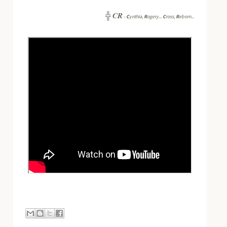
CR
╬
-
C
ynthia,
R
ogery...
C
ross,
R
eborn...