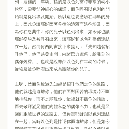
列，這裡的「年幼」指的是以色列當時非常的幼小
軟弱，需要父神細心的保護，而你呼召以色列的開
始就是從出埃及開始。所以這也要應驗在耶穌的身
上，因此你讓耶穌因著希律的追殺而逃往埃及，因
為你在恩典中叫你的兒子以色列出來，如今你也讓
耶穌從埃及被呼召出來，讓耶穌和以色列整個連結
在一起。然而何西阿書接下來提到：「先知越發招
呼他們，他們越發走開，向諸巴力獻祭，給雕刻的
偶像燒香。」也就是說雖然以色列在年幼的時候，
從埃及被你呼召出來成為跟隨你的兒子。
主呀，然而你透過先知越是招呼他們走你的道路，
他們就越是遠離你，他們在面對困苦的環境時不斷
地抱怨你，而不是順服你，最後就不聽你的話語，
而去敬拜滿足他們肉體私慾的偶像巴力，也就是又
回到跟隨世界的道路去。但你讓耶穌跟以色列連結
在一起，當時以色列是悖逆你而遠離你，但是如今
耶穌預表著以色列重新從埃及出來。雖然之前以色