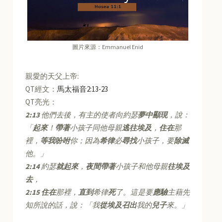
圖片來源：Emmanuel Enid
親愛的天父上帝:
QT經文：
馬太福音2:13-23
QT亮光：
2:13
他們去後，有主的使者向約瑟
夢中顯現
，說：
「
起來
！
帶著
小孩子同他母親
逃往埃及
，
住在
那
裡，
等我吩咐
你；因為
希律
必
尋找
小孩子，要
除滅
他。」
2:14
約瑟
就起來
，
夜間帶著
小孩子和他母親
往埃及
去
，
2:15
住在
那裡，
直到
希律
死
了。這是要
應驗
主藉先
知所說的話，說：「我
從埃及召出
我的
兒子
來。」