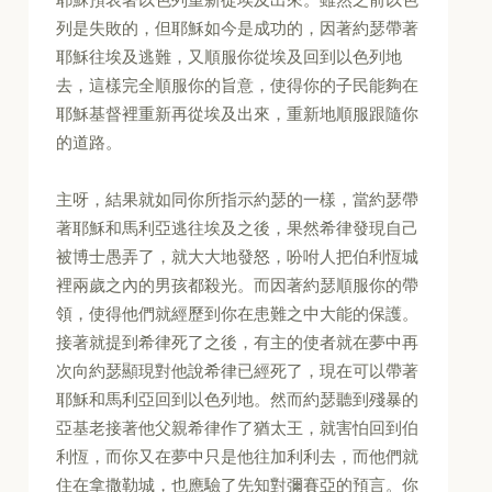
列是失敗的，但耶穌如今是成功的，因著約瑟帶著
耶穌往埃及逃難，又順服你從埃及回到以色列地
去，這樣完全順服你的旨意，使得你的子民能夠在
耶穌基督裡重新再從埃及出來，重新地順服跟隨你
的道路。
主呀，結果就如同你所指示約瑟的一樣，當約瑟帶
著耶穌和馬利亞逃往埃及之後，果然希律發現自己
被博士愚弄了，就大大地發怒，吩咐人把伯利恆城
裡兩歲之內的男孩都殺光。而因著約瑟順服你的帶
領，使得他們就經歷到你在患難之中大能的保護。
接著就提到希律死了之後，有主的使者就在夢中再
次向約瑟顯現對他說希律已經死了，現在可以帶著
耶穌和馬利亞回到以色列地。然而約瑟聽到殘暴的
亞基老接著他父親希律作了猶太王，就害怕回到伯
利恆，而你又在夢中只是他往加利利去，而他們就
住在拿撒勒城，也應驗了先知對彌賽亞的預言。你