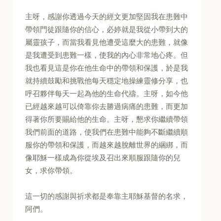
主呀，感謝你透過今天的經文更加堅固我在患難中
帶領門徒跟隨你的信心，必婷就是我從小帶到大的
屬靈孩子，而當我看見他遭受這麼大的患難，就像
是我遭受到患難一樣，使我的內心非常地心疼。但
我也看見這是你在他生命中的帶領和保護，於是我
就持續鼓勵和挑戰他每天穩定地操練靈修分享，也
呼召夥伴每天一起為他的生命代禱。主呀，如今他
已經越來越可以倚靠你去勝過病痛的患難，而更加
得著你所要賜給他的生命。主呀，懇求你繼續帶領
我們前面的道路，使我們在患難中能夠不斷繼續順
服你的帶領和保護，而越來越脫離世界的綑綁，而
像耶穌一樣成為你從埃及召出來順服跟隨你的兒
女，求你帶領。
這一切的感謝與祈求都是奉靠主耶穌基督的名求，
阿們。