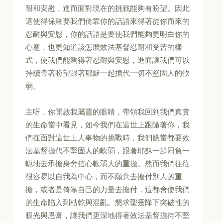
耐和安慰，進而面對現在的挑戰能夠有盼望。因此
這使得保羅要我們倚靠你的話語來得著從你而來的
忍耐與安慰，你的話語是要使我們能夠更明白你的
心意，也更知道該怎麼效法基督忍耐和受苦的樣
式，使我們能夠得著忍耐與安慰，進而讓我們可以
持續帶著盼望跟著耶穌一起擔代一切不堅固人的軟
弱。
主呀，你開啟我屬靈的眼睛，帶領我回到我們真實
的生命當中看見，如今我們在這世上跟隨著你，我
們在面對這世上人事物的挑戰時，我們應當都要效
法基督擔代不堅固人的軟弱，跟著耶穌一起同負一
軛地去承擔身旁信心軟弱人的重擔。然而我們往往
很容易以自我為中心，而不願意去擔付別人的重
擔，或者是倚靠自己的力量去擔付，這都會使我們
的生命陷入到枯乾與混亂。懇求聖靈降下突破性的
眼光與恩膏，讓我們更深地得著效法基督擔待不堅