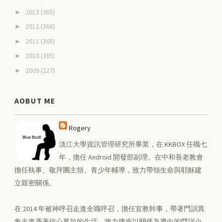
2013
(365)
►
2012
(366)
►
2011
(365)
►
2010
(365)
►
2009
(227)
►
AOBUT ME
Rogery
淡江大學資訊管理研究所畢業，在 KKBOX 任職七
年，擔任 Android 開發部副理。在中和長老教會
擔任執事、敬拜團主領、青少年輔導，致力帶領生命與耶穌建
立親密關係。
在 2014 年被神呼召走進全職呼召，擔任宣教幹事，帶著門訓異
象走進憑著信心募款的生活，致力建造以關係為導向的門訓小