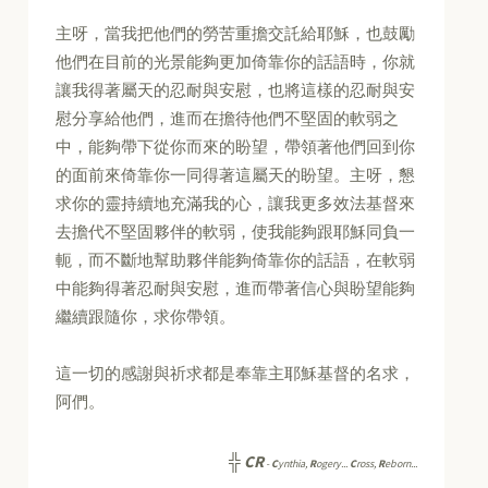
主呀，當我把他們的勞苦重擔交託給耶穌，也鼓勵
他們在目前的光景能夠更加倚靠你的話語時，你就
讓我得著屬天的忍耐與安慰，也將這樣的忍耐與安
慰分享給他們，進而在擔待他們不堅固的軟弱之
中，能夠帶下從你而來的盼望，帶領著他們回到你
的面前來倚靠你一同得著這屬天的盼望。主呀，懇
求你的靈持續地充滿我的心，讓我更多效法基督來
去擔代不堅固夥伴的軟弱，使我能夠跟耶穌同負一
軛，而不斷地幫助夥伴能夠倚靠你的話語，在軟弱
中能夠得著忍耐與安慰，進而帶著信心與盼望能夠
繼續跟隨你，求你帶領。
這一切的感謝與祈求都是奉靠主耶穌基督的名求，
阿們。
╬
CR
-
C
ynthia,
R
ogery...
C
ross,
R
eborn...