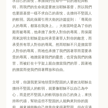
求自己的喜悅，承擔我們生命中一切的過犯與軟
弱，而我們的生命就是要效法耶穌基督，所以我們
也要跟基督一樣不求自己的喜悅，去擔待不堅固人
的軟弱。因此保羅引用大衛的詩篇提到：「辱罵你
人的辱罵，都落在我身上。」大衛當時是為了你的
殿而被辱罵，他承擔了身旁人對你的辱罵，而保羅
用來說明主耶穌是如何承受著罪人對你的敵意，而
承受所有罪人對你的辱罵。然而耶穌不只是擔當罪
人對你的辱罵，而祂也承擔了我們因著罪而需要承
受的辱罵，祂擔當著我們的憂患，也背負我們的痛
苦，而被釘在十字架上親自擔當我們的罪，因著祂
的擔當而使我們得著釋放和自由。
主呀，你讓我更深地領受到堅固的人要效法耶穌去
擔待不堅固人的軟弱，就要像耶穌不以自己為中
心，而是把不堅固人的軟弱放在自己的身上，來扶
持和代禱，幫助這些不堅固的人能夠來到你的面
前，越來越能夠自己倚靠你來得著堅固。但在這過