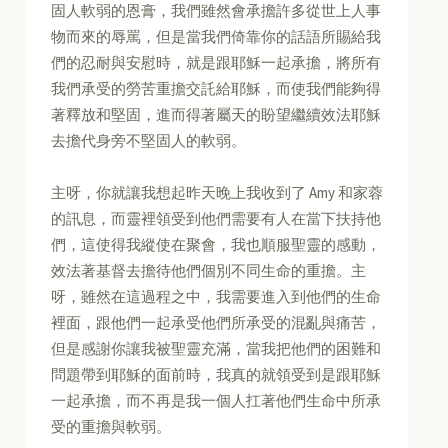
固人軟弱的恩膏，我們雖然會承擔許多從世上人事
物而來的辱罵，但是當我們倚靠你的話語所賜給我
們的忍耐與安慰時，就是跟耶穌一起承擔，將所有
我們承受的勞苦重擔交託給耶穌，而使我們能夠得
著釋放和堅固，進而得著屬天的盼望繼續效法耶穌
去擔代身旁不堅固人的軟弱。
主呀，你就讓我想起昨天晚上我收到了 Amy 和家蓉
的訊息，而靈裡領受到他們需要有人在當下扶持他
們，這使得我縱使在聚會，我也順服聖靈的感動，
效法著基督去擔待他們個別不同生命的重擔。主
呀，雖然在這過程之中，我需要進入到他們的生命
裡面，跟他們一起承受他們所承受的混亂與痛苦，
但是感謝你讓我被聖靈充滿，當我把他們的困難和
問題帶到耶穌的面前時，我真的就領受到是跟耶穌
一起承擔，而不再是我一個人扛著他們生命中所承
受的重擔與軟弱。