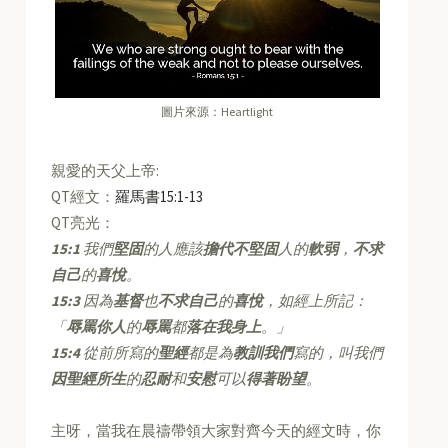
圖片來源：Heartlight
親愛的天父上帝:
QT經文：
羅馬書15:1-13
QT亮光：
15:1
我們
堅固
的人應該
擔代不堅固
人的
軟弱
，
不求
自己
的
喜悅
。
15:3
因為
基督
也
不求自己
的
喜悅
，如經上所記：
「
辱罵你人
的
辱罵
都
落在我身上
。」
15:4
從前所寫的
聖經
都是為
教訓我們
寫的，叫我們
因聖經所生
的
忍耐
和
安慰
可以
得著盼望
。
主呀，當我在晨禱帶領大家對齊今天的經文時，你