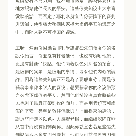
還能必看不見刀劍，也不遭遇饑荒，認為你要在這
地方賜給他們長久的平安。這些假先知說出大家喜
愛聽的話，而否定了耶利米所宣告你要降下的審判
與毀滅，使得猶大整個國家極大虛假平安的謊言之
中，而陷入到不可挽回的毀滅。
主呀，然而你回應著耶利米說那些先知藉著你的名
說假預言，你並沒有打發他們，也沒有吩咐他們，
更沒有對他們說話。他們向著以色列所發的預言，
是虛假的異象，是虛無的事情，還有他們內心的詭
詐。因為這些先知真正不是為了要服事你，而是假
藉著事奉你來討人的喜悅，想要藉著你的名說假預
言來帶下虛假的平安。然而他們卻沒有真實將這些
以色列子民真正帶到你的面前，而是用假預言和虛
假的平安，甚至是敬拜偶像與占卜而得來的話語，
讓這些悖逆的以色列人感覺舒服，而繼續深陷在罪
惡當中而沒有回轉向你。因此你就宣告著這些假先
知說這地不會有刀劍饑荒，他們反倒就是要被刀劍