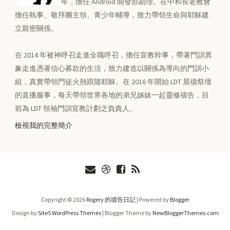
年，擔任 Android 開發部副理。在中和長老教會
擔任執事、敬拜團主領、青少年輔導，致力帶領生命與耶穌建
立親密關係。
在 2014 年被神呼召走進全職呼召，擔任宣教幹事，帶著門訓異
象走進憑著信心募款的生活，致力建造以關係為導向的門訓小
組，真實帶領門徒火熱跟隨耶穌。在 2016 年開始 LDT 晨禱祭壇
的直播服事，每天帶領世界各地的弟兄姊妹一起靈修禱告，目
前為 LDT 領袖門訓宣教計劃之負責人。
檢視我的完整簡介
Copyright ©
2026
Rogery 的禱告日記
| Powered by
Blogger
Design by
Site5 WordPress Themes
| Blogger Theme by
NewBloggerThemes.com