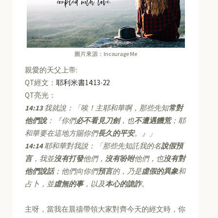
圖片來源：Incourage Me
親愛的天父上帝:
QT經文：
耶利米書14:13-22
QT亮光：
14:13
我就說：「唉！主耶和華啊，那些先知
常對
他們說
：『你們
必不看見刀劍
，也
不遭遇饑荒
；耶
和華要在這地方賜你們
長久的平安
。』」
14:14
耶和華對我說：「那些先知託我的名
說假預
言
，我並
沒有打發
他們，
沒有吩咐
他們，也
沒有對
他們說話
；他們向你們
預言
的，乃是
虛假的異象
和
占卜，並
虛無的事
，以及
本心的詭詐
。
主呀，當我在晨禱帶領大家對齊今天的經文時，你