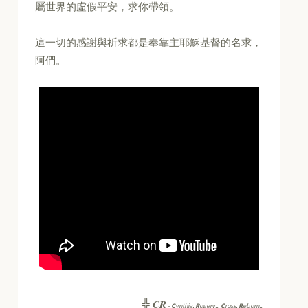
屬世界的虛假平安，求你帶領。
這一切的感謝與祈求都是奉靠主耶穌基督的名求，
阿們。
CR
╬
-
C
ynthia,
R
ogery...
C
ross,
R
eborn...