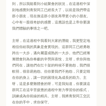
到，所以我能看到小組聚會的狀況，在這過程中深
刻地感覺到青契同工已經長大了，以前是我們帶這
群小朋友，現在換這群小朋友再帶更小的小朋友。
心中有一股很奇妙的感覺，這應該也是上帝你要讓
我們體驗的事情之一吧。
主呀，在這過程中我看到大家的潛能，我更堅定地
相信你給我的異象是會實現的。這群同工已經勇敢
跨出一大步，邁向屬靈成熟的一大步。他們已經漸
漸體會到為你奉獻的辛勞與喜悅，主呀，求你與他
們同在，讓他們在扛十架的時候不要抱怨，我們很
軟弱，很容易抱怨。但你要我們不抱怨，只要定睛
在你的身上，讓一切的困境化為成長的助力。主
呀，這是多麼難體會的呀，可是我知道，你要讓這
群同工在這辛苦疲憊的過程中努力學習你的樣式，
訓練成為你前線的精兵。主呀，我將青契同工交託
在你的手中，求你保守。