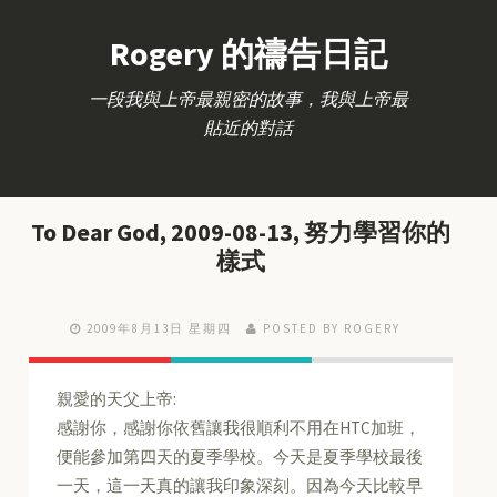
Rogery 的禱告日記
一段我與上帝最親密的故事，我與上帝最
貼近的對話
To Dear God, 2009-08-13, 努力學習你的
樣式
2009年8月13日 星期四
POSTED BY ROGERY
親愛的天父上帝:
感謝你，感謝你依舊讓我很順利不用在HTC加班，
便能參加第四天的夏季學校。今天是夏季學校最後
一天，這一天真的讓我印象深刻。因為今天比較早