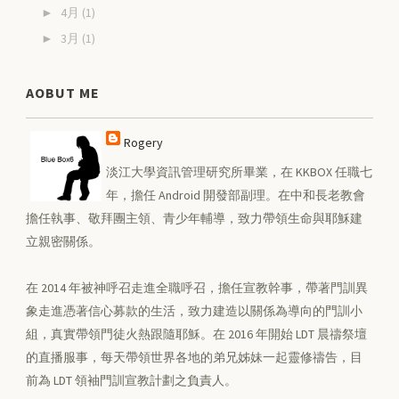
4月
(1)
►
3月
(1)
►
AOBUT ME
Rogery
淡江大學資訊管理研究所畢業，在 KKBOX 任職七
年，擔任 Android 開發部副理。在中和長老教會
擔任執事、敬拜團主領、青少年輔導，致力帶領生命與耶穌建
立親密關係。
在 2014 年被神呼召走進全職呼召，擔任宣教幹事，帶著門訓異
象走進憑著信心募款的生活，致力建造以關係為導向的門訓小
組，真實帶領門徒火熱跟隨耶穌。在 2016 年開始 LDT 晨禱祭壇
的直播服事，每天帶領世界各地的弟兄姊妹一起靈修禱告，目
前為 LDT 領袖門訓宣教計劃之負責人。