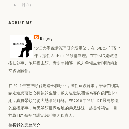
3月
(1)
►
AOBUT ME
Rogery
淡江大學資訊管理研究所畢業，在 KKBOX 任職七
年，擔任 Android 開發部副理。在中和長老教會
擔任執事、敬拜團主領、青少年輔導，致力帶領生命與耶穌建
立親密關係。
在 2014 年被神呼召走進全職呼召，擔任宣教幹事，帶著門訓異
象走進憑著信心募款的生活，致力建造以關係為導向的門訓小
組，真實帶領門徒火熱跟隨耶穌。在 2016 年開始 LDT 晨禱祭壇
的直播服事，每天帶領世界各地的弟兄姊妹一起靈修禱告，目
前為 LDT 領袖門訓宣教計劃之負責人。
檢視我的完整簡介