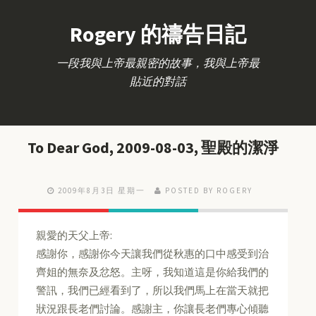
Rogery 的禱告日記
一段我與上帝最親密的故事，我與上帝最
貼近的對話
To Dear God, 2009-08-03, 聖殿的潔淨
2009年8月3日 星期一
POSTED BY ROGERY
親愛的天父上帝:
感謝你，感謝你今天讓我們從秋惠的口中感受到治
齊姐的無奈及忿怒。主呀，我知道這是你給我們的
警訊，我們已經看到了，所以我們馬上在當天就把
狀況跟長老們討論。感謝主，你讓長老們專心傾聽