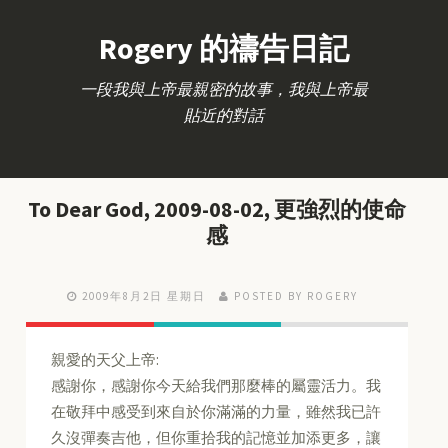
Rogery 的禱告日記
一段我與上帝最親密的故事，我與上帝最
貼近的對話
To Dear God, 2009-08-02, 更強烈的使命
感
2009年8月2日 星期日
POSTED BY ROGERY
親愛的天父上帝:
感謝你，感謝你今天給我們那麼棒的屬靈活力。我
在敬拜中感受到來自於你滿滿的力量，雖然我已許
久沒彈奏吉他，但你重拾我的記憶並加添更多，讓