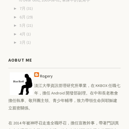
7月
(31)
►
6月
(29)
►
5月
(21)
►
4月
(1)
►
3月
(1)
►
AOBUT ME
Rogery
淡江大學資訊管理研究所畢業，在 KKBOX 任職七
年，擔任 Android 開發部副理。在中和長老教會
擔任執事、敬拜團主領、青少年輔導，致力帶領生命與耶穌建
立親密關係。
在 2014 年被神呼召走進全職呼召，擔任宣教幹事，帶著門訓異