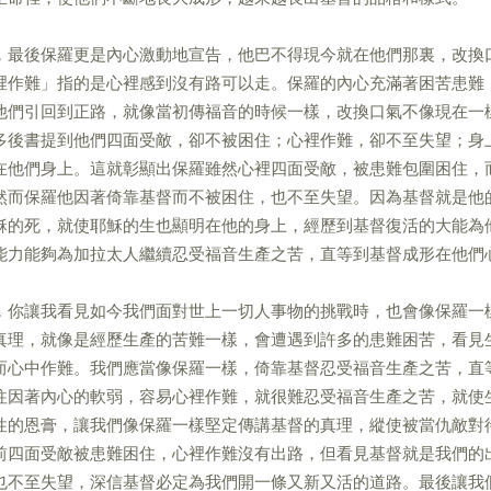
，最後保羅更是內心激動地宣告，他巴不得現今就在他們那裏，改換
裡作難」指的是心裡感到沒有路可以走。保羅的內心充滿著困苦患難
他們引回到正路，就像當初傳福音的時候一樣，改換口氣不像現在一
多後書提到他們四面受敵，卻不被困住；心裡作難，卻不至失望；身
在他們身上。這就彰顯出保羅雖然心裡四面受敵，被患難包圍困住，
然而保羅他因著倚靠基督而不被困住，也不至失望。因為基督就是他
穌的死，就使耶穌的生也顯明在他的身上，經歷到基督復活的大能為
能力能夠為加拉太人繼續忍受福音生產之苦，直等到基督成形在他們
，你讓我看見如今我們面對世上一切人事物的挑戰時，也會像保羅一
真理，就像是經歷生產的苦難一樣，會遭遇到許多的患難困苦，看見
而心中作難。我們應當像保羅一樣，倚靠基督忍受福音生產之苦，直
往因著內心的軟弱，容易心裡作難，就很難忍受福音生產之苦，就使
性的恩膏，讓我們像保羅一樣堅定傳講基督的真理，縱使被當仇敵對
前四面受敵被患難困住，心裡作難沒有出路，但看見基督就是我們的
也不至失望，深信基督必定為我們開一條又新又活的道路。最後讓我