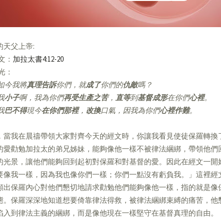
的天父上帝:
經文：
加拉太書4:12-20
亮光：
如今我將
真理告訴
你們，就
成了
你們的
仇敵
嗎？
我
小子
啊，我為你們
再受生產之苦
，
直等
到
基督成形
在你們
心裡
。
我
巴不得
現今
在你們那裡
，
改換
口氣，因我為你們
心裡作難
。
，當我在晨禱帶領大家對齊今天的經文時，你讓我看見使徒保羅轉換
的愛勸勉加拉太的弟兄姊妹，能夠像他一樣不被律法綑綁，帶領他們
的光景，讓他們能夠回到起初對保羅和對基督的愛。因此在經文一開
要像我一樣，因為我也像你們一樣；你們一點沒有虧負我。」這裡經
顯出保羅內心對他們懇切地請求勸勉他們能夠像他一樣，指的就是像
態。保羅深深地知道想要倚靠律法得救，被律法綑綁束縛的痛苦，他
陷入到律法主義的綑綁，而是像他現在一樣堅守在基督真理的自由。