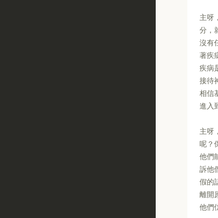
主呀
分，
沒有
著疾
疾病
接待
相信
進入
主呀
呢？
他們
訴他
假的
離開
他們