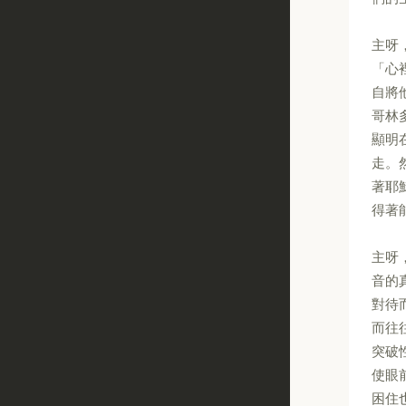
主呀
「心
自將
哥林
顯明
走。
著耶
得著
主呀
音的
對待
而往
突破
使眼
困住