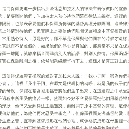
，進而保羅更進一步指出那些迷惑加拉太人的律法主義假教師的虛假
意，是要離間他們，叫加拉太人熱心待他們這些律法主義者。這裡的
離隔開，也預表著要他們和保羅所傳講的基督真理分離隔開。這些律
表上熱情對待他們，但實際上是要使他們離開保羅和原本基督福音的
，常用熱心待人，原是好的，卻不單是保羅與他們同在的時候才這樣
是真誠而不是虛假的，如果他們的熱心是真誠的，那應當不只是在保
保羅一離開，就離棄福音而聽信別人的話語，對別人熱情。保羅渴望
真實在保羅離開之後，依然能夠繼續堅持下去，這樣才是真正對主的
，這使得保羅帶著極深的愛對著加拉太人說：「我小子阿，我為你們
心裏；」這裡「我小子阿」在原文是很親切的稱呼，就是我的孩子們
苦的母親，保羅在基督裡用福音將他們生了出來，在這過程之中承受
子過程中所承受的痛苦一樣。然而如今好不容易保羅把他們用基督福
的形狀，他們又受到律法主義迷惑，而離開了原本基督的真理。這使
理傳給他們，為他們再次忍受生產之苦，但保羅裡面充滿基督的愛，
音生產之苦，直等到基督成形在他們心裡，就像嬰孩成形在母腹裡一
生命裡，使他們不斷地長大成形，越來越長出基督的品格和樣式。