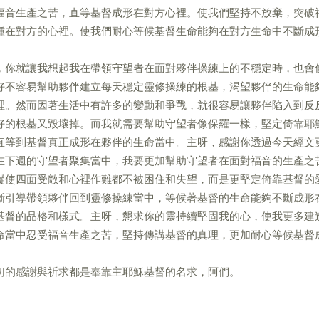
福音生產之苦，直等基督成形在對方心裡。使我們堅持不放棄，突破
種在對方的心裡。使我們耐心等候基督生命能夠在對方生命中不斷成
，你就讓我想起我在帶領守望者在面對夥伴操練上的不穩定時，也會
好不容易幫助夥伴建立每天穩定靈修操練的根基，渴望夥伴的生命能
裡。然而因著生活中有許多的變動和爭戰，就很容易讓夥伴陷入到反
好的根基又毀壞掉。而我就需要幫助守望者像保羅一樣，堅定倚靠耶
直等到基督真正成形在夥伴的生命當中。主呀，感謝你透過今天經文
在下週的守望者聚集當中，我要更加幫助守望者在面對福音的生產之
縱使四面受敵和心裡作難都不被困住和失望，而是更堅定倚靠基督的
斷引導帶領夥伴回到靈修操練當中，等候著基督的生命能夠不斷成形
基督的品格和樣式。主呀，懇求你的靈持續堅固我的心，使我更多建
命當中忍受福音生產之苦，堅持傳講基督的真理，更加耐心等候基督
切的感謝與祈求都是奉靠主耶穌基督的名求，阿們。