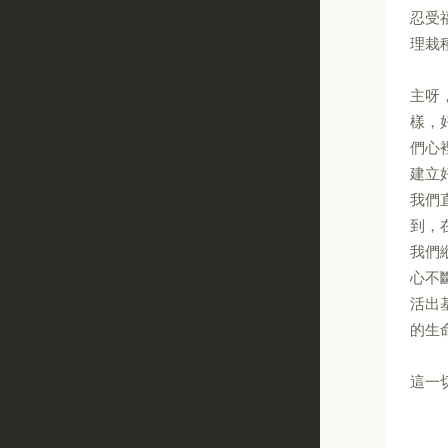
忍受
理栽
主呀
樣，
們心
建立
我們
到，
我們
心不
活出
的生
這一