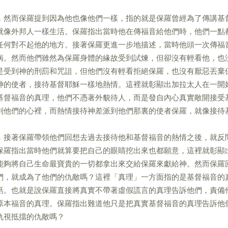
，然而保羅提到因為他也像他們一樣，指的就是保羅曾經為了傳講基
就像外邦人一樣生活。保羅指出當時他在傳福音給他們時，他們一點
任何對不起他的地方。接著保羅更進一步地描述，當時他頭一次傳福
病。然而他們雖然為保羅身體的緣故受到試煉，但卻沒有輕看他，也
是受到神的刑罰和咒詛，但他們沒有輕看拒絕保羅，也沒有厭惡丟棄
神的使者，接待基督耶穌一樣地熱情。這裡就彰顯出加拉太人在一開
基督福音的真理，他們不憑著外貌待人，而是發自內心真實敞開接受
到他們的心裡，而熱情接待神差派到他們那裏的使者保羅，就像接待
，接著保羅帶領他們回想去過去接待他和基督福音的熱情之後，就反
保羅指出當時他們就算要把自己的眼睛挖出來也都願意，這裡就彰顯
能夠將自己生命最寶貴的一切都拿出來交給保羅來獻給神。然而保羅
們，就成為了他們的仇敵嗎？這裡「真理」一方面指的是基督福音的
話。也就是說保羅直接將真實不帶著虛假謊言的真理告訴他們，責備
原本福音的真理。保羅指出難道他只是把真實基督福音的真理告訴他
仇視抵擋的仇敵嗎？