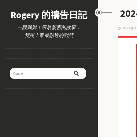
20
Rogery 的禱告日記
一段我與上帝最親密的故事，
2024年
我與上帝最貼近的對話