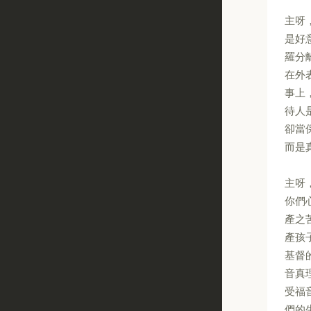
主呀
是好
羅分
在外
事上
待人
卻當
而是
主呀
你們
產之
產孩
基督
音真
受福
們的