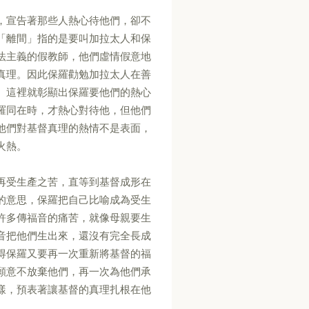
，宣告著那些人熱心待他們，卻不
「離間」指的是要叫加拉太人和保
法主義的假教師，他們虛情假意地
真理。因此保羅勸勉加拉太人在善
。這裡就彰顯出保羅要他們的熱心
羅同在時，才熱心對待他，但他們
他們對基督真理的熱情不是表面，
火熱。
再受生產之苦，直等到基督成形在
的意思，保羅把自己比喻成為受生
許多傳福音的痛苦，就像母親要生
音把他們生出來，還沒有完全長成
得保羅又要再一次重新將基督的福
願意不放棄他們，再一次為他們承
樣，預表著讓基督的真理扎根在他