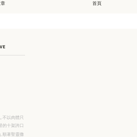
文章
首頁
VE
-31, 不以肉體只
督的十架誇口
-30, 順著聖靈撒