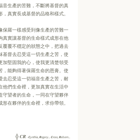
福音生產的苦難，不斷將基督的真
形，真實長成基督的品格和樣式。
像保羅一樣感受到像生產的苦難一
夠真實讓基督的生命樣式成形在他
反覆覆不穩定的狀態之中，把過去
穌基督去忍受這一切生產之苦，使
更加堅固我的心，使我更清楚領受
苦，能夠得著保羅生命的恩膏。使
愛去忍受這一切福音生產之苦，耐
在他們生命裡，更加真實在生活中
造守望者的生命，一同在守望夥伴
成形在夥伴的生命裡，求你帶領。
CR
╬
-
C
ynthia,
R
ogery...
C
ross,
R
eborn...