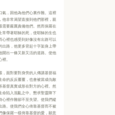
口氣，因他為他們心裏作難。這裡
，他非常渴望直接到他們那裡，親
樣需要嚴厲責備他們。然而保羅在
上常帶著耶穌的死，使耶穌的生也
而心裡也感受到好像沒有出路可以
的出路，他更多背起十字架身上帶
他開出一條又新又活的道路。使他
心裡。
樣，面對要對身旁的人傳講基督福
生命的反反覆覆，也會被當成仇敵
等基督真實成形在對方的心裡。然
生命陷入混亂之中。懇求聖靈降下
待心裡作難卻不至失望。使我們縱
出路。使我們全心倚靠基督而不被
們像保羅一樣倚靠基督的愛，願意