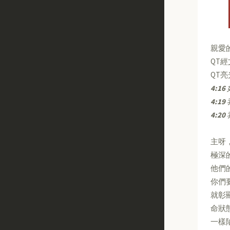
親愛
QT
QT
4:16
4:19
4:20
主呀
極深
他們
你們
就彰
命狀
一樣