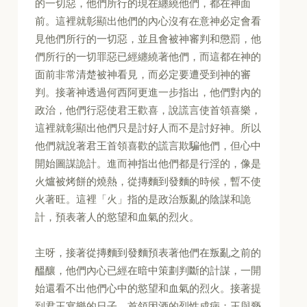
的一切惡，他們所行的現在纏繞他們，都在神面
前。這裡就彰顯出他們的內心沒有在意神必定會看
見他們所行的一切惡，並且會被神審判和懲罰，他
們所行的一切罪惡已經纏繞著他們，而這都在神的
面前非常清楚被神看見，而必定要遭受到神的審
判。接著神透過何西阿更進一步指出，他們對內的
政治，他們行惡使君王歡喜，說謊言使首領喜樂，
這裡就彰顯出他們只是討好人而不是討好神。所以
他們就說著君王首領喜歡的謊言欺騙他們，但心中
開始圖謀詭計。進而神指出他們都是行淫的，像是
火爐被烤餅的燒熱，從摶麵到發麵的時候，暫不使
火著旺。這裡「火」指的是政治叛亂的陰謀和詭
計，預表著人的慾望和血氣的烈火。
主呀，接著從摶麵到發麵預表著他們在叛亂之前的
醞釀，他們內心已經在暗中策劃判斷的計謀，一開
始還看不出他們心中的慾望和血氣的烈火。接著提
到君王宴樂的日子，首領因酒的烈性成病；王與褻