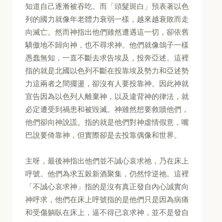
知道自己逐漸被吞吃。而「頭髮斑白」預表著以色
列的國力就像年老體力衰弱一樣，越來越衰敗而走
向滅亡。然而神指出他們雖然遭遇這一切，卻依舊
驕傲地不歸向神，也不尋求神。他們就像鴿子一樣
愚蠢無知，一直不斷去求告埃及，投奔亞述。這裡
指的就是北國以色列不斷在投靠埃及勢力和亞述勢
力這兩者之間擺盪，卻沒有人要投靠神。因此神就
宣告因為以色列人離棄神，以及違背神的律法，就
必定遭受到禍患和被毀滅。神雖然想要救贖他們，
他們卻向神說謊。指的就是他們對神虛情假意，嘴
巴說要倚靠神，但實際卻是去投靠偶像和世界。
主呀，最後神指出他們並不誠心哀求祂，乃在床上
呼號。他們為求五榖新酒聚集，仍然悖逆祂。這裡
「不誠心哀求神」指的是沒有真正發自內心誠實向
神呼求，他們在床上呼號指的是他們只是因為病痛
和受傷躺臥在床上，逼不得已哀求神，並不是發自