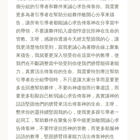
個分組的引導者和夥伴來誠心求告倚靠你。我需要
更多為著引導者在幫助分組夥伴敞開心分享來禱
告，讓所有引導者都能誠心求告倚靠神在分享當中
的帶領，不要讓夥伴陷入虛假悖逆抗拒神在生命的
管教。主呀，感謝你透過今天經文堅固我的心，讓
我更清楚地領受到，當我更誠心為著聯合線上聚集
來禱告，我就要更深入領受你在這當中的教導，使
我們在不斷調整當中領受到你使我們膀臂能得著能
力，真實活出倚靠你的生命。我需要特別專注幫助
引導者在分組帶領時，不只是讓大家分享而是要更
多去回應幫助夥伴，不要向神虛假而行事虛謊，而
要更多彰顯自己軟弱誠心求告倚靠神，真實讓神的
話語堅固他們的膀臂來活出倚靠神的生命。主呀，
懇求你的靈持續堅固我的心，使我更多跟引導者一
起同工，幫助夥伴在聚集分享中能更加敞開誠心求
告倚靠神，不要悖逆抗拒神的管教，而更多順服神
話語的教導，堅固膀臂得著能力活出倚靠神的生