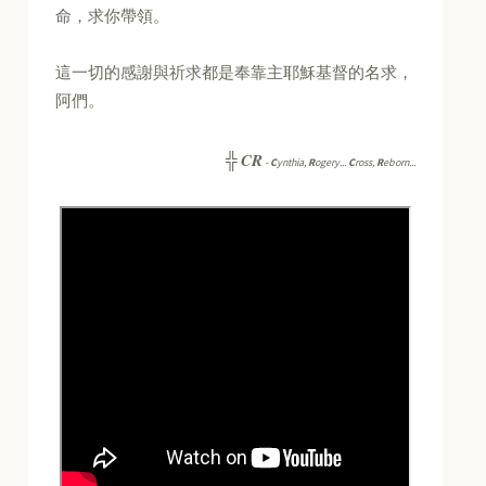
命，求你帶領。
這一切的感謝與祈求都是奉靠主耶穌基督的名求，
阿們。
CR
╬
-
C
ynthia,
R
ogery...
C
ross,
R
eborn...