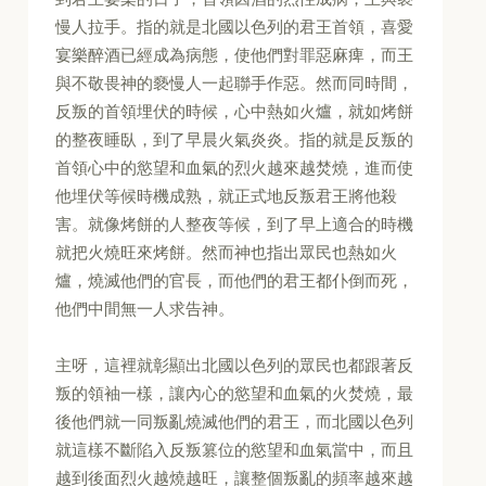
慢人拉手。指的就是北國以色列的君王首領，喜愛
宴樂醉酒已經成為病態，使他們對罪惡麻痺，而王
與不敬畏神的褻慢人一起聯手作惡。然而同時間，
反叛的首領埋伏的時候，心中熱如火爐，就如烤餅
的整夜睡臥，到了早晨火氣炎炎。指的就是反叛的
首領心中的慾望和血氣的烈火越來越焚燒，進而使
他埋伏等候時機成熟，就正式地反叛君王將他殺
害。就像烤餅的人整夜等候，到了早上適合的時機
就把火燒旺來烤餅。然而神也指出眾民也熱如火
爐，燒滅他們的官長，而他們的君王都仆倒而死，
他們中間無一人求告神。
主呀，這裡就彰顯出北國以色列的眾民也都跟著反
叛的領袖一樣，讓內心的慾望和血氣的火焚燒，最
後他們就一同叛亂燒滅他們的君王，而北國以色列
就這樣不斷陷入反叛篡位的慾望和血氣當中，而且
越到後面烈火越燒越旺，讓整個叛亂的頻率越來越