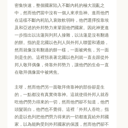
密集快速，整個國家陷入不斷內耗的極大混亂之
中，然而他們當中沒有一個人來求告神。進而他們
在這樣不斷內耗陷入衰敗軟弱時，他們選擇投靠埃
及和亞述的外邦勢力來鞏固他們國家。因此神更進
一步指出以法蓮與列邦人摻雜，以法蓮是沒有翻過
的餅。指的是北國以色列人與外邦人聯盟和通婚，
然而就像沒有翻過的餅一樣，一面被烤焦，另一面
則是生的。這裡預表著北國以色列就一直去跟從外
邦人敬拜偶像，倚靠外邦勢力，讓他們的生命一直
在敬拜偶像當中被烤焦。
主呀，然而他們另一面敬拜倚靠神的部份卻是生
的，一點都沒有真實倚靠神。這就使得外邦人就吞
吃他們勞力得來的一切，然而他們卻不知道，他們
頭髮斑白，他們也不覺得。這裡「外邦人吞吃」指
的是以色列把他們勞力得來的一切都進貢給外邦國
家，以為能夠受到外邦國家的保護，然而他們卻不