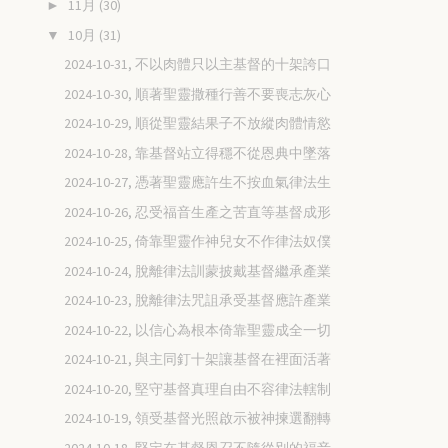
11月
(30)
►
10月
(31)
▼
2024-10-31, 不以肉體只以主基督的十架誇口
2024-10-30, 順著聖靈撒種行善不要喪志灰心
2024-10-29, 順從聖靈結果子不放縱肉體情慾
2024-10-28, 靠基督站立得穩不從恩典中墜落
2024-10-27, 憑著聖靈應許生不按血氣律法生
2024-10-26, 忍受福音生產之苦直等基督成形
2024-10-25, 倚靠聖靈作神兒女不作律法奴僕
2024-10-24, 脫離律法訓蒙披戴基督繼承產業
2024-10-23, 脫離律法咒詛承受基督應許產業
2024-10-22, 以信心為根本倚靠聖靈成全一切
2024-10-21, 與主同釘十架讓基督在裡面活著
2024-10-20, 堅守基督真理自由不容律法轄制
2024-10-19, 領受基督光照啟示被神揀選翻轉
2024-10-18, 堅定在基督恩召不隨從別的福音