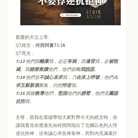
親愛的天父上帝:
QT經文：
何西阿書7:1-16
QT亮光：
7:13
他們因
離棄
我，必定
有禍
；因
違背
我，必
被毀
滅
。我
雖要救贖
他們，他們卻
向我說謊
。
7:14
他們並
不誠心哀求
我，乃
在床上呼號
；他們為
求五穀新酒
聚集，仍然
悖逆
我。
7:15
我雖
教導
他們，
堅固
他們的
膀臂
，他們竟
圖謀
抗拒
我。
主呀，當我在晨禱帶領大家對齊今天的經文時，你
讓我看見你透過先知何西阿指出了北國以色列人悖
逆抗拒神，沒有誠心求告倚靠神，而對內充滿著許