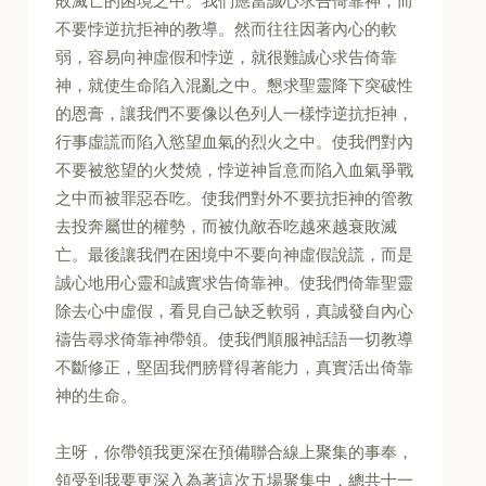
敗滅亡的困境之中。我們應當誠心求告倚靠神，而
不要悖逆抗拒神的教導。然而往往因著內心的軟
弱，容易向神虛假和悖逆，就很難誠心求告倚靠
神，就使生命陷入混亂之中。懇求聖靈降下突破性
的恩膏，讓我們不要像以色列人一樣悖逆抗拒神，
行事虛謊而陷入慾望血氣的烈火之中。使我們對內
不要被慾望的火焚燒，悖逆神旨意而陷入血氣爭戰
之中而被罪惡吞吃。使我們對外不要抗拒神的管教
去投奔屬世的權勢，而被仇敵吞吃越來越衰敗滅
亡。最後讓我們在困境中不要向神虛假說謊，而是
誠心地用心靈和誠實求告倚靠神。使我們倚靠聖靈
除去心中虛假，看見自己缺乏軟弱，真誠發自內心
禱告尋求倚靠神帶領。使我們順服神話語一切教導
不斷修正，堅固我們膀臂得著能力，真實活出倚靠
神的生命。
主呀，你帶領我更深在預備聯合線上聚集的事奉，
領受到我要更深入為著這次五場聚集中，總共十一