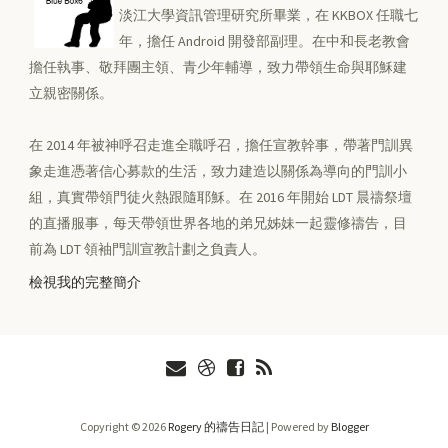
淡江大學資訊管理研究所畢業，在 KKBOX 任職七
年，擔任 Android 開發部副理。在中和長老教會
擔任執事、敬拜團主領、青少年輔導，致力帶領生命與耶穌建
立親密關係。
在 2014 年被神呼召走進全職呼召，擔任宣教幹事，帶著門訓異
象走進憑著信心募款的生活，致力建造以關係為導向的門訓小
組，真實帶領門徒火熱跟隨耶穌。在 2016 年開始 LDT 晨禱祭壇
的直播服事，每天帶領世界各地的弟兄姊妹一起靈修禱告，目
前為 LDT 領袖門訓宣教計劃之負責人。
檢視我的完整簡介
Copyright ©
2026
Rogery 的禱告日記
| Powered by
Blogger