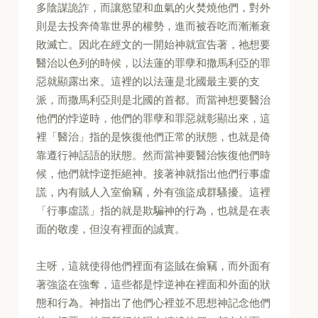
多陰謀詭詐，而讓慾望和血氣的火焚燒他們，對外
則是去投奔倚靠世界的權勢，進而被吞吃而漸漸衰
敗滅亡。因此在經文的一開始神就宣告著，祂想要
醫治以色列的時候，以法蓮的罪孽和撒馬利亞的罪
惡就顯露出來。這裡的以法蓮是北國最主要的支
派，而撒馬利亞則是北國的首都。而當神想要醫治
他們的悖逆時，他們的罪孽和罪惡就彰顯出來，這
裡「醫治」指的是恢復他們正常的狀態，也就是倚
靠遵行神話語的狀態。然而當神要醫治恢復他們時
候，他們就悖逆拒絕神。接著神就指出他們行事虛
謊，內有賊人入室偷竊，外有強盜成群騷擾。這裡
「行事虛謊」指的就是欺騙神的行為，也就是在表
面的敬虔，但沒有裡面的誠實。
主呀，這就使得他們裡面有盜賊在偷竊，而外面有
著強盜在強奪，這些都是悖逆神在裡面和外面的狀
態和行為。神指出了他們心裡並不思想神記念他們