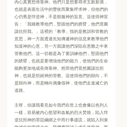
內心真實想倚靠神。他們只是想要尋求五榖新酒，
也就是表面生活中的豐收而聚集呼求神，但他們的
心仍舊是悖逆神，不是順服神的旨意。這使得神宣
告：「我雖教導他們，堅固他們的膀臂，他們竟圖
謀抗拒我。」這裡的「教導」指的是教訓和管教的
意思，神一方面透過先知傳遞神的信息來教導他們
知道神的心意，另一方面讓他們深陷在患難之中來
管教他們。這一切都是為了要訓練他們，堅固他們
的膀臂，也就是要增強他們的能力，使他們的生命
能夠更加地成長倚靠神。然而他們竟然圖謀抗拒
神，也就是拒絕神的管教。這使得他們的歸向，不
是歸向神，而是轉向偶像假神，使他們走進滅亡的
道路。
主呀，你讓我看見如今我們在世上也會像以色列人
一樣，容易被內心慾望和血氣的烈火焚燒，陷入悖
逆抗拒神的罪惡綑綁之中而行事虛謊，就陷入到衰