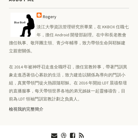
Rogery
淡江大學資訊管理研究所畢業，在 KKBOX 任職七
年，擔任 Android 開發部副理。在中和長老教會
擔任執事、敬拜團主領、青少年輔導，致力帶領生命與耶穌建
立親密關係。
在 2014 年被神呼召走進全職呼召，擔任宣教幹事，帶著門訓異
象走進憑著信心募款的生活，致力建造以關係為導向的門訓小
組，真實帶領門徒火熱跟隨耶穌。在 2016 年開始 LDT 晨禱祭壇
的直播服事，每天帶領世界各地的弟兄姊妹一起靈修禱告，目
前為 LDT 領袖門訓宣教計劃之負責人。
檢視我的完整簡介