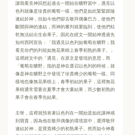
讓我看見神回想起過去一開始在曠野當中，遇見以
色列就像是珍貴的葡萄一樣，他們是如此緊緊跟隨
連結於神，但如今他們卻去敬拜偶像巴力，使他們
斷開與神的連結，而神的審判就要臨到，使他們枯
乾無法結出生命果子。因此在經文一開始神透過先
知何西阿宣告：「我遇見以色列如葡萄在曠野；我
看見你們的列祖如無花果樹上春季初熟的果子。」
這裡經文中的「遇見」在原文是發現的意思，而
「葡萄在曠野」指的是神在選召以色列的時候，就
像是神在曠野之中發現了珍貴稀少的葡萄一樣。同
樣地也像無花果樹上，春季初結的果子，這裡無花
果樹通常需要在夏季才會大量結果，而少數初熟的
果子會在春季先結果。
主呀，這裡就預表著以色列在一開始是如此讓神感
到寶貴，因為他在敬拜偶像的環境當中，選擇敬拜
連結於神，是寶貴稀少的初熟果子。然而如今神看