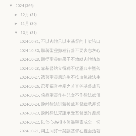
2024
(366)
▼
12月
(31)
►
11月
(30)
►
10月
(31)
▼
2024-10-31, 不以肉體只以主基督的十架誇口
2024-10-30, 順著聖靈撒種行善不要喪志灰心
2024-10-29, 順從聖靈結果子不放縱肉體情慾
2024-10-28, 靠基督站立得穩不從恩典中墜落
2024-10-27, 憑著聖靈應許生不按血氣律法生
2024-10-26, 忍受福音生產之苦直等基督成形
2024-10-25, 倚靠聖靈作神兒女不作律法奴僕
2024-10-24, 脫離律法訓蒙披戴基督繼承產業
2024-10-23, 脫離律法咒詛承受基督應許產業
2024-10-22, 以信心為根本倚靠聖靈成全一切
2024-10-21, 與主同釘十架讓基督在裡面活著