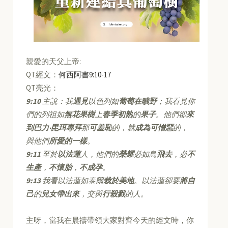
親愛的天父上帝:
QT經文：
何西阿書9:10-17
QT亮光：
9:10
主說：我
遇見
以色列如
葡萄在曠野
；我看見你
們的列祖如
無花果樹
上
春季初熟
的
果子
。他們卻
來
到巴力‧毘珥專拜
那
可羞恥
的，就
成為可憎惡
的，
與他們
所愛的一樣
。
9:11
至於
以法蓮
人，他們的
榮耀
必如鳥
飛去
，必
不
生產
，
不懷胎
，
不成孕
。
9:13
我看以法蓮如泰爾
栽於美地
。以法蓮卻要
將自
己
的
兒女帶出來
，交與
行殺戮
的人。
主呀，當我在晨禱帶領大家對齊今天的經文時，你