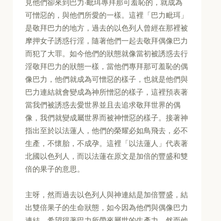
見他們卻來到巴力‧毗珥專拜那可羞恥的，就成為
可憎惡的，與他們所愛的一樣。這裡「巴力毗珥」
是敬拜巴力的地方，過去的以色列人曾經在那裡被
摩押女子誘惑行淫，隨著他們一起去敬拜偶像巴力
而犯了大罪。如今他們的狀態就像當初被誘惑去行
淫敬拜巴力的狀態一樣，當他們專拜那可羞恥的偶
像巴力，他們就成為可憎惡的樣子，也就是他們與
巴力連結就會變成為神所憎惡的樣子，這裡預表著
當我們被誘惑去愛世界並且去追求敬拜世界的偶
像，我們就變成屬世界而被神憎惡的樣子。接著神
指出至於以法蓮人，他們的榮耀必如鳥飛去，必不
生產，不懷胎，不成孕。這裡「以法蓮人」代表著
北國以色列人，而以法蓮在原文是加倍的豐盛和雙
倍的果子的意思。
主呀，然而過去以色列人與神連結是加倍豐盛，結
出雙倍果子的生命狀態，如今因為他們與偶像巴力
連結，希望得著巴力所帶來屬世的生產力。然而他