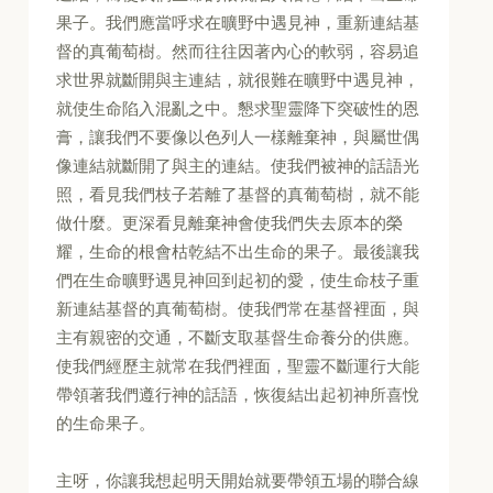
果子。我們應當呼求在曠野中遇見神，重新連結基
督的真葡萄樹。然而往往因著內心的軟弱，容易追
求世界就斷開與主連結，就很難在曠野中遇見神，
就使生命陷入混亂之中。懇求聖靈降下突破性的恩
膏，讓我們不要像以色列人一樣離棄神，與屬世偶
像連結就斷開了與主的連結。使我們被神的話語光
照，看見我們枝子若離了基督的真葡萄樹，就不能
做什麼。更深看見離棄神會使我們失去原本的榮
耀，生命的根會枯乾結不出生命的果子。最後讓我
們在生命曠野遇見神回到起初的愛，使生命枝子重
新連結基督的真葡萄樹。使我們常在基督裡面，與
主有親密的交通，不斷支取基督生命養分的供應。
使我們經歷主就常在我們裡面，聖靈不斷運行大能
帶領著我們遵行神的話語，恢復結出起初神所喜悅
的生命果子。
主呀，你讓我想起明天開始就要帶領五場的聯合線