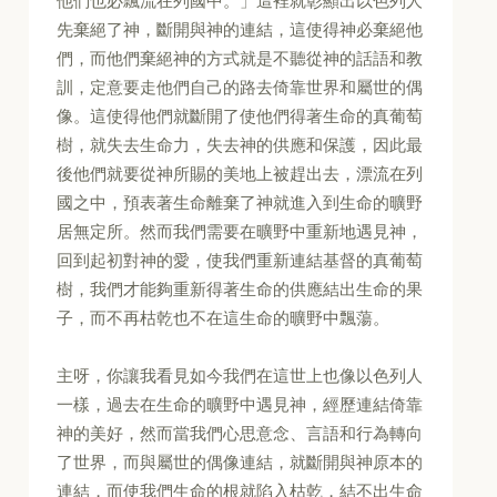
他們也必飄流在列國中。」這裡就彰顯出以色列人
先棄絕了神，斷開與神的連結，這使得神必棄絕他
們，而他們棄絕神的方式就是不聽從神的話語和教
訓，定意要走他們自己的路去倚靠世界和屬世的偶
像。這使得他們就斷開了使他們得著生命的真葡萄
樹，就失去生命力，失去神的供應和保護，因此最
後他們就要從神所賜的美地上被趕出去，漂流在列
國之中，預表著生命離棄了神就進入到生命的曠野
居無定所。然而我們需要在曠野中重新地遇見神，
回到起初對神的愛，使我們重新連結基督的真葡萄
樹，我們才能夠重新得著生命的供應結出生命的果
子，而不再枯乾也不在這生命的曠野中飄蕩。
主呀，你讓我看見如今我們在這世上也像以色列人
一樣，過去在生命的曠野中遇見神，經歷連結倚靠
神的美好，然而當我們心思意念、言語和行為轉向
了世界，而與屬世的偶像連結，就斷開與神原本的
連結，而使我們生命的根就陷入枯乾，結不出生命