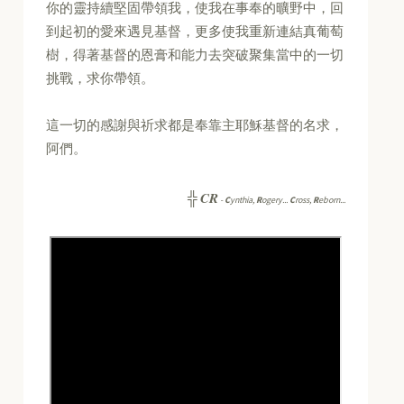
你的靈持續堅固帶領我，使我在事奉的曠野中，回
到起初的愛來遇見基督，更多使我重新連結真葡萄
樹，得著基督的恩膏和能力去突破聚集當中的一切
挑戰，求你帶領。
這一切的感謝與祈求都是奉靠主耶穌基督的名求，
阿們。
CR
╬
-
C
ynthia,
R
ogery...
C
ross,
R
eborn...