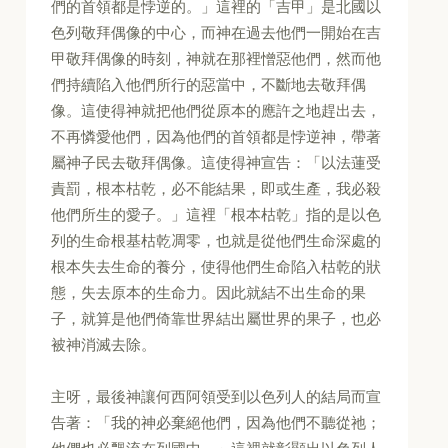
們的首領都是悖逆的。」這裡的「吉甲」是北國以
色列敬拜偶像的中心，而神在過去他們一開始在吉
甲敬拜偶像的時刻，神就在那裡憎惡他們，然而他
們持續陷入他們所行的惡當中，不斷地去敬拜偶
像。這使得神就把他們從原本的應許之地趕出去，
不再憐愛他們，因為他們的首領都是悖逆神，帶著
屬神子民去敬拜偶像。這使得神宣告：「以法蓮受
責罰，根本枯乾，必不能結果，即或生產，我必殺
他們所生的愛子。」這裡「根本枯乾」指的是以色
列的生命根基枯乾凋零，也就是從他們生命深處的
根本失去生命的養分，使得他們生命陷入枯乾的狀
態，失去原本的生命力。因此就結不出生命的果
子，就算是他們倚靠世界結出屬世界的果子，也必
被神消滅去除。
主呀，最後神讓何西阿領受到以色列人的結局而宣
告著：「我的神必棄絕他們，因為他們不聽從祂；