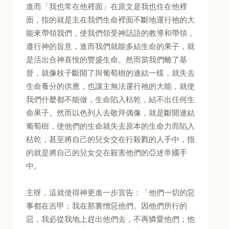
進而「我也常在他裡面」在原文是我也住在他裡
面，指的就是主在我們生命裡面不斷地運行祂的大
能來帶領我們，使我們領受神話語的教導和帶領，
遵行神的旨意，進而我們就能多結生命的果子，就
是活出合神喜悅的豐盛生命。然而當我們離了基
督，就像枝子斷開了與葡萄樹的連結一樣，就失去
生命養分的供應，也讓主無法運行祂的大能，就使
我們什麼都不能做，生命陷入枯乾，結不出任何生
命果子。然而以色列人去敬拜偶像，就是斷開連結
葡萄樹，使他們的生命就失去原本的生命力而陷入
枯乾，甚至將自己的兒女交在行殺戮的人手中，指
的就是將自己的兒女交在殺害他們的亞述帝國手
中。
主呀，這就使得神更進一步宣告：「他們一切的惡
事都在吉甲；我在那裏憎惡他們。因他們所行的
惡，我必從我地上趕出他們去，不再憐愛他們；他