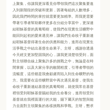
上聚集，你讓我更深看見你帶領我們這次聚集要進
入到新階段的突破和更新，因著每組的人數增多，
因此我們時間的掌控就需要更加精準。而我更需要
帶著引導者幫助夥伴更多在分組分享當中，更深連
結耶穌基督的真葡萄樹，使我們在現實生活曠野中
能回到起初的愛來遇見神，讓我們生命枝子重新連
結耶穌基督得著生命的供應和能力，進而在現實生
活爭戰之中結出基督生命果子。主呀，感謝你透過
今天經文更加堅固我的心，讓我更清楚領受到，面
對主領聯合線上聚集許多的挑戰之中，無論是在時
間掌握，以及大家分享的敞開程度，引導者帶領的
流暢度，這些都是我會顧慮而陷入到生命曠野的地
方。我需要在這些曠野當中再次遇見基督，使我生
命枝子重新連結基督的真葡萄樹，就使我常在基督
裡領受到耶穌基督賜給我的生命養分，進而領受到
基督就在我裡面運行的大能，賜下屬天的智慧與能
力去面對主領聚集的各樣挑戰和爭戰。主呀，懇求