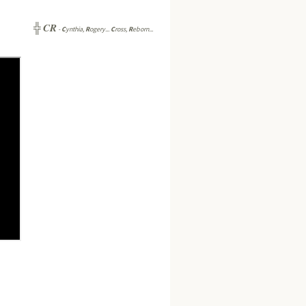
CR
╬
-
C
ynthia,
R
ogery...
C
ross,
R
eborn...