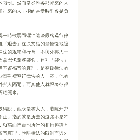
的限制。然而當從雅各那裡來的人
那裡來的人」指的是當時雅各是負
得一時軟弱而懼怕這些嚴格遵行律
裡「退去」在原文指的是慢慢地退
律法的規範和行為，不與外邦人一
巴拿巴也隨夥裝假，這裡「裝假」
道基督福音的真理，是突破律法的
些奉割禮遵行律法的人一來，他的
外邦人隔開，而其他人就跟著彼得
隔絕開來。
彼得說，他既是猶太人，若隨外邦
不正」指的就是所走的道路不是符
，就當面指責他所行的和所傳講基
福音真理，脫離律法的限制而與外