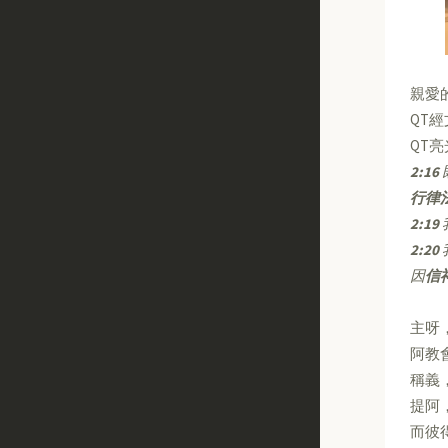
親愛
QT
QT
2:16
行律
2:19
2:20
因
信
主呀
阿教
稱義
提阿
而彼