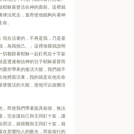
信耶穌基督活在神的面前。這裡就
著律法死去，進而使他能夠向著神
生命。
；現在活著的，不再是我，乃是基
我，為我捨己。」這裡保羅就說明
一切都跟著耶穌一起釘死在十字架
就是透過相信神的兒子耶穌基督而
的愛所帶來的復活大能，我們就不
在他裡面活著，指的就是在他生命
基督復活的大能，使他可以放膽活
光，而使我們帶著面具裝假，無法
樣，完全讓自己與主同釘十架，讓
法而活，就很難與主同釘十架，就
樣在意懼怕人的眼光，而裝假行的