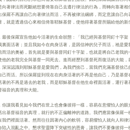
是向著律法而死斷絕想要倚靠自己去遵行律法的行為，而轉向靠著相
出保羅不再讓自己向著律法而活，不再被律法綑綁，而定意讓自己向
著，就是透過信心來相信倚靠耶穌基督，使他得著基督所賜給他的新
，最後保羅宣告他如今活著的生命狀態：「我已經與基督同釘十字架
我裏面活著；並且我如今在肉身活著，是因信神的兒子而活，祂是愛
信而活的奧祕，首先就是要與基督同釘十字架，也就是將自己老我的
使他的老我完全與基督一同死去。進而經歷到基督死而復活的大能，
，深深認識到耶穌基督是愛我們，為我們捨己，當我們充滿基督捨己
自己而活。所以保羅提到現在在肉身活著的不再是他自己，乃是基督
活著的不再是過去的老我，而是耶穌基督在他生命裡面活著，運行著
督福音的真理和大能。
，你讓我看見如今我們在世上也會像彼得一樣，容易在意懼怕人的眼
活出基督福音的真理，就行的不正偏離神的道路。我們應當像保羅一
在我們裡面活著。然而往往因著內心的軟弱，容易懼怕人就向人和律
命陷入混亂之中。懇求聖靈降下突破性的恩膏，讓我們不要像彼得一