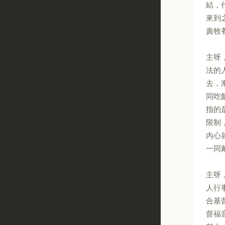
結，
來到
責牧
主呀
法的
去，
同吃
指的
限制
內心
一同
主呀
人行
合基
督福