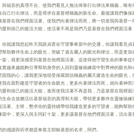
，與福音的真理不合。使我們看見人無法倚靠行出律法來稱義，唯有
靠自己行出律法，而是尋求在基督裡稱義的新生命。最後讓我們像保
讓基督在我們裡面活著。使我們向著律法而死，將一切老我與基督一
的愛和捨己的復活大能，使活著不再是我們乃是基督在我們裡面活著
，你就讓我想起昨天我跟貞君在守望事奉當中的交通，你讓我看見貞
望幫助夥伴生命上的眼光，突破了過去屬人的眼光和律法，而是更加
十架，就更深感受到基督在他裡面活著。這使得他守望生命的事奉從
真實越來越能夠引導幫助身旁的人回到靈修操練當中對齊神的眼光和
堅固我的心，讓我更深地領受保羅因信稱義的屬天建造生命的眼光，
使我在面對建造守望者的生命眼光，更多向著律法而死，就向著神而
的愛和捨己的復活大能，進而使我活著不再是我，乃是基督在我裡面
的生命去放膽活出基督福音的真理和大能，帶領更多夥伴在靈修操練
面活著。主呀，懇求你的靈持續帶領我建造更多的守望者，能夠幫助
練當中，更深入與主同釘十架，更多讓基督在他們裡面活著，活出基
切的感謝與祈求都是奉靠主耶穌基督的名求，阿們。