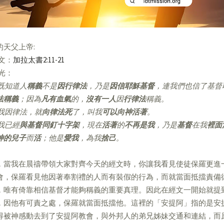
的天父上帝:
經文：
加拉太書2:11-21
亮光：
既知道人
稱義
不是
因行律法
，乃是
因信耶穌基督
，連我們也信了基督
法稱義
；因為
凡有血氣
的，
沒有一人
因
行律法
稱義。
我因律法，就
向律法死
了，叫我
可以向神活著
。
我已經
與基督同釘十字架
，現在
活著
的
不再是我
，乃是
基督
在我
裡面
神的兒子
而
活
；他是
愛我
，為我
捨己
。
，當我在晨禱帶領大家對齊今天的經文時，你讓我看見使徒保羅更進
會，保羅看見他因著奉割禮的人而有裝假的行為，而就當面抵擋責備
，唯有倚靠相信基督才能夠稱義的重要真理。因此在經文一開始就提
，因他有可責之處，保羅就當面抵擋他。這裡的「安提阿」指的是安
得被神感動去到了安提阿教會，與外邦人的弟兄姊妹交通和連結，而