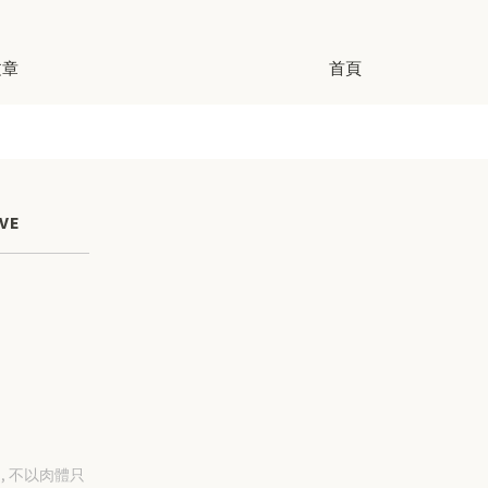
文章
首頁
VE
-31, 不以肉體只