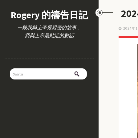
20
Rogery 的禱告日記
一段我與上帝最親密的故事，
2024年
我與上帝最貼近的對話