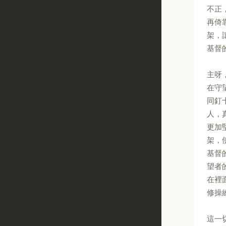
不正
再倚
架，
基督
主呀
在守
同釘
人，
更加
架，
基督
望者
在裡
修操
這一