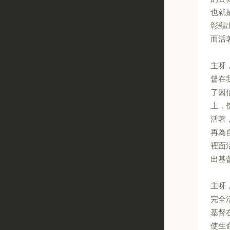
也就
彰顯
而活
主呀
督在
了因
上，
活著
再為
裡面
出基
主呀
完全
基督
使生