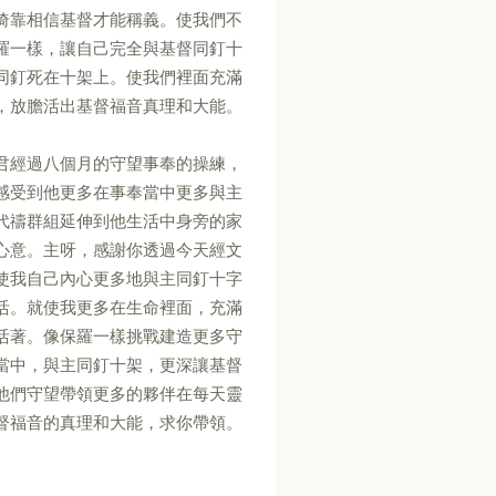
倚靠相信基督才能稱義。使我們不
羅一樣，讓自己完全與基督同釘十
同釘死在十架上。使我們裡面充滿
，放膽活出基督福音真理和大能。
君經過八個月的守望事奉的操練，
感受到他更多在事奉當中更多與主
代禱群組延伸到他生活中身旁的家
心意。主呀，感謝你透過今天經文
使我自己內心更多地與主同釘十字
活。就使我更多在生命裡面，充滿
活著。像保羅一樣挑戰建造更多守
當中，與主同釘十架，更深讓基督
他們守望帶領更多的夥伴在每天靈
督福音的真理和大能，求你帶領。