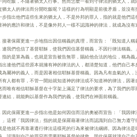
一同吃飯，不隨著猶太人行事。然而怎麼一看到守律法的猶太人，就
從猶太人的律法而分開吃飯呢？這樣的行為明顯是前後矛盾，並沒有
一步指出他們這些生來的猶太人，不是外邦的罪人，指的就是他們這
著神的應許和律法，不是像外邦人一樣不認識神的律法，就成為沒有
，接著保羅更進一步地指出因信稱義的真理，而宣告：「既知道人稱
，連我們也信了基督耶穌，使我們因信基督稱義，不因行律法稱義。
，指的是算為義，也就是宣告被告無罪，賜給他合法的地位，稱為義
指出連他們這些原本就擁有神的律法的人，都清楚知道，他們自己本
成為屬神的義人，而是因著相信耶穌基督稱義。因為凡有血氣的人，
所有人都有罪，不管一開始就知道神的律法或不知道神的律法，因著
然而唯有相信耶穌基督在十字架上滿足了律法的要求，為了我們的罪
督連結，就能夠以基督作為我們的義，使我們在神面前稱義。
，因此保羅更進一步指出他是如何因信而活的奧祕而宣告：「我因律
。」這裡「我因律法」指的就是保羅藉著律法而認識到自己無力遵守
就是他就不再靠著遵行律法這樣死的行為來被律法綑綁。因為律法是
義，認識到自己的罪惡而需要耶穌基督的拯救。因此保羅就讓自己向