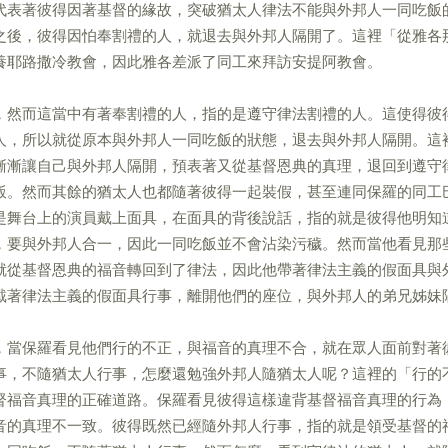
代表著彼得因著基督的緣故，突破猶太人律法不能與外邦人一同吃飯
之後，彼得因怕奉割禮的人，就退去與外邦人隔開了。這裡「從雅各
養耶路撒冷教會，因此雅各差派了同工來拜訪安提阿教會。
，然而這當中有著奉割禮的人，指的是遵守律法割禮的人。這使得彼
人，所以就從原本與外邦人一同吃飯的狀態，退去與外邦人隔開。這
漸漸讓自己與外邦人隔開，預表著又從基督恩典的真理，退回到遵守
飯。然而其餘的猶太人也都隨著彼得一起裝假，甚至連同保羅的同工
是舞台上的演員戴上面具，在面具的背後說話，指的就是彼得他明知
，要與外邦人合一，因此一同吃飯並不會沾染污穢。然而當他看見那
就從基督恩典的福音轉回到了律法，因此他帶著律法主義的假面具與
戴著律法主義的假面具行事，離開他們的座位，與外邦人的弟兄姊妹
，當保羅看見他們行的不正，與福音的真理不合，就在眾人面前對著
事，不隨猶太人行事，怎麼還勉強外邦人隨猶太人呢？這裡的「行的
督福音真理的正確道路。保羅看見彼得這樣違背基督福音真理的行為
音的真理不一致。彼得既然已經隨外邦人行事，指的就是領受基督的