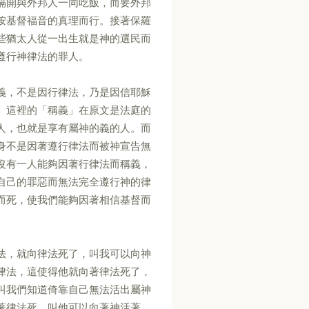
隔開與外邦人一同吃飯，而要外邦
按基督福音的真理而行。接著保羅
些猶太人從一出生就是神的選民而
遵行神律法的罪人。
義，不是因行律法，乃是因信耶穌
」這裡的「稱義」在原文是法庭的
人，也就是享有屬神的義的人。而
身不是因著遵行律法而被神宣告無
沒有一人能夠因著行律法而稱義，
自己的罪惡而無法完全遵行神的律
而死，使我們能夠因著相信基督而
法，就向律法死了，叫我可以向神
律法，這使得他就向著律法死了，
叫我們知道倚靠自己無法活出屬神
著律法死，叫他可以向著神活著。