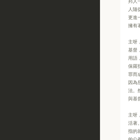
邦人
人隨
更進
擁有
主呀
基督
用語
保羅
罪而
因為
法。
與基
主呀
活著
指的
的公