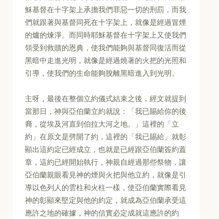
穌基督在十字架上承擔我們罪惡一切的刑罰，而我
們就跟著與基督同死在十字架上，就像是經過冒煙
的爐的煉淨。而同時耶穌基督在十字架上又使我們
領受到救贖的恩典，使我們能夠與基督同復活而從
黑暗中走進光明，就像是經過燒著的火把的光照和
引導，使我們的生命能夠脫離黑暗進入到光明。
主呀，最後在整個立約儀式結束之後，經文就提到
當那日，神與亞伯蘭立約就說：「我已賜給你的後
裔，從埃及河直到伯拉大河之地。」這裡的「立
約」在原文是劈開了約，這裡的「我已賜給」就彰
顯出這約定已經成立，也就是已經跟亞伯蘭簽約蓋
章，這約已經開始執行，神親自經過那些祭物，讓
亞伯蘭親眼看見神的煙與火把與他立約，就像是引
導以色列人的雲柱和火柱一樣，使亞伯蘭實際看見
神的彰顯來堅定與他的約定，就成為亞伯蘭承受這
應許之地的確據，神的信實必定成就這應許的約