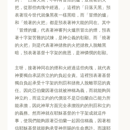
把，從那些肉塊中經過。」這裡的「日落天黑」預
表著現今世代就像黑夜一樣黑暗，而「冒煙的爐」
和「燒著的火把」都是預表著神大能的同在。其中
「冒煙的爐」代表著神審判火爐所冒出的煙，預表
著十字架苦難的試煉，是神公義的彰顯。而「燒著
的火把」則是代表著神拯救的火把拯救人脫離黑
暗，預表著基督十字架的救恩，是神憐憫的彰顯。
主呀，接著神同在的煙和火經過這些肉塊，就代表
神要獨自承諾所立的約負起全責。這裡預表著基督
獨自負起承受十字架的刑罰和拯救人脫離罪惡的責
任。因此亞伯蘭因著信就被神稱為義，而就能夠與
神立約，而這立約的代價並不是亞伯蘭自己能力所
能承擔，因此神單方面完全承擔毀約的刑罰和立約
的義務。然而神就在耶穌基督的十字架成就這件
事，使我們能夠跟著亞伯蘭一起因信稱義，因著相
信耶穌基督就能夠承受神所賜的生命應許。而讓耶