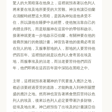
驚人的大黑暗落在他身上，這裡就預表著以色列人
將來要在埃及地所要受的大苦難。神沒有讓亞伯蘭
在清醒時經歷這大黑暗，是因為神知道他承受不
住，所以讓他在睡夢中去經歷，使他無法靠自己的
肉體去掙扎，而是順服神在這當中的帶領和啟示。
接著神就更進一步地啟示亞伯蘭，有關神要在他的
後裔所施行的救贖計畫，神宣告著他的後裔必寄居
在別人的地，又服事那地的人，那地的人要苦待他
們四百年。這裡指的就是以色列人會寄居在埃及
地，而服事埃及的法老，而法老要苦待他們四百
年，他們即將在這四百年當中深陷在黑暗之中。
主呀，這裡就預表著屬神的子民要進入應許之地，
都必須要經過受苦的道路，才能夠進入到神所賜豐
盛的應許之地。然而神也宣告著將會懲罰苦待以色
列人的埃及，後來以色列人必定要帶著許多財物，
從埃及地出來。神已經預告了出埃及的計畫讓亞伯