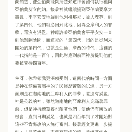
蘭知道，使亞伯蘭能夠清楚知道神會如何執行祂與
亞伯蘭所立的約。接著神就繼續提到亞伯蘭要享大
壽數，平平安安地歸到他列祖那裡，被人埋葬。到
了第四代，他們就必回到此地，因為亞摩利人的罪
孽，還沒有滿盈。神應許著亞伯蘭會平平安安一直
到他歸到陰間，而這裡的「第四代」指的是從利未
開始的第四代，也就是亞倫、摩西的時代，這裡的
一代指的是一百年，因此對應到前面神所提到他們
要被苦待四百年。
主呀，你帶領我更深領受到，這四代的時間一方面
是神在預備著屬神的子民經歷苦難的試煉，另一方
面則是在迦南地的亞摩利人的罪孽，還沒有滿盈。
神是公義的神，雖然迦南地的亞摩利人充滿著罪
惡，但是神持續寬容忍耐著他們，使他們有悔改的
機會，直到日期滿足，也就是四百年到了才開始對
這些不肯悔改的人施行審判。接著經文更進一步提
到：「日落天黑，不料有冒煙的爐，並燒著的火