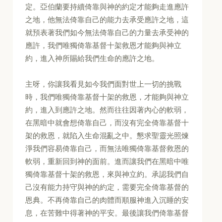
定。亞伯蘭要持續倚靠與神的約定才能夠走進應許
之地，他無法倚靠自己的能力去承受應許之地，這
就預表著我們如今無法倚靠自己的力量去承受神的
應許，我們唯獨倚靠基督十架救恩才能夠與神立
約，進入神所賜給我們生命的應許之地。
主呀，你讓我看見如今我們面對世上一切的挑戰
時，我們唯獨倚靠基督十架的救恩，才能夠與神立
約，進入到應許之地。然而往往因著內心的軟弱，
在黑暗中就會想倚靠自己，而沒有完全倚靠基督十
架的救恩，就陷入生命混亂之中。懇求聖靈光照煉
淨我們容易倚靠自己，而無法唯獨倚靠基督救恩的
軟弱，重新回到神的面前。進而讓我們在黑暗中唯
獨倚靠基督十架的救恩，來與神立約。承認我們自
己沒有能力持守與神的約定，需要完全倚靠基督的
恩典。不再倚靠自己的肉體而順服神進入沉睡的安
息，在苦難中得著神的平安。最後讓我們倚靠基督