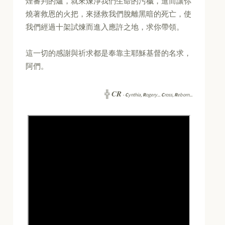
煙審判的爐，就來煉淨我們生命的污穢，進而讓你
燒著救恩的火把，來拯救我們脫離黑暗的死亡，使
我們經過十架試煉而進入應許之地，求你帶領。
這一切的感謝與祈求都是奉靠主耶穌基督的名求，
阿們。
CR
╬
-
C
ynthia,
R
ogery...
C
ross,
R
eborn...