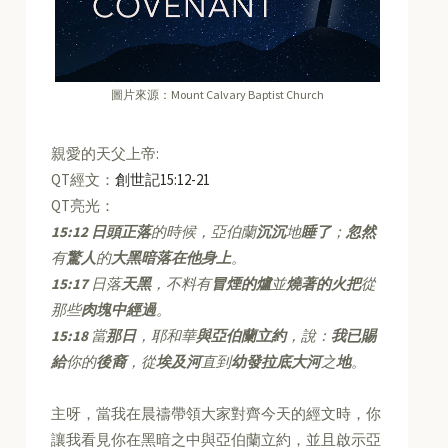
圖片來源：Mount Calvary Baptist Church
親愛的天父上帝:
QT經文：
創世記15:12-21
QT亮光：
15:12
日頭正落
的時候，亞伯蘭
沉沉
地
睡了
；
忽然
有
驚人
的
大黑暗落在他身上
。
15:17
日落
天黑
，不料有
冒煙的爐
並
燒著的火把
從
那些
肉塊中經過
。
15:18
當
那日
，耶和華
與亞伯蘭立約
，說：
我已賜
給
你的
後裔
，從
埃及河
直到
幼發拉底大河
之
地
。
主呀，當我在晨禱帶領大家對齊今天的經文時，你
讓我看見你在黑暗之中與亞伯蘭立約，並且啟示亞