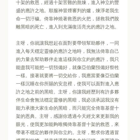
十架的救恩，經過十架苦難的熬煉，進入神立約豐
盛的應許之地。順服神冒煙審判的爐，煉淨老我生
命一切汙穢。倚靠神燒著救恩的火把，拯救我們脫
離黑暗的死亡，進入到充滿復活亮光的應許之地。
主呀，你就讓我想起在面對要帶領幫助夥伴，一同
進入每天穩定靈修的應許之地時，我無法倚靠自己
的力量去幫助夥伴走進這樣與你立約的應許，我只
能盡我可能把一切預備好，就像亞伯蘭預備好祭牲
一樣。接著就要將一切交給你，我應當要像亞伯蘭
一樣沉睡在你所賜的安息裡，使我可以面對進入應
許之地之前的黑暗。主呀，你讓我經歷到有許多夥
伴生命會無法穩定靈修的黑暗，我必須承認我沒有
能力承擔大家生命的黑暗，而只能完全倚靠基督十
架的恩典。主呀，感謝你透過今天經文來更新我的
眼光，使我更加能夠唯獨倚靠基督十架的救恩，來
帶著不穩定的夥伴與你立約。主呀，懇求你透過冒