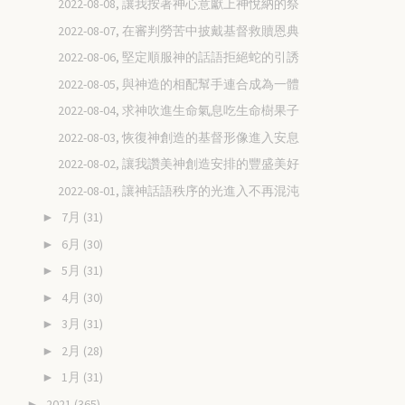
2022-08-08, 讓我按著神心意獻上神悅納的祭
2022-08-07, 在審判勞苦中披戴基督救贖恩典
2022-08-06, 堅定順服神的話語拒絕蛇的引誘
2022-08-05, 與神造的相配幫手連合成為一體
2022-08-04, 求神吹進生命氣息吃生命樹果子
2022-08-03, 恢復神創造的基督形像進入安息
2022-08-02, 讓我讚美神創造安排的豐盛美好
2022-08-01, 讓神話語秩序的光進入不再混沌
7月
(31)
►
6月
(30)
►
5月
(31)
►
4月
(30)
►
3月
(31)
►
2月
(28)
►
1月
(31)
►
2021
(365)
►