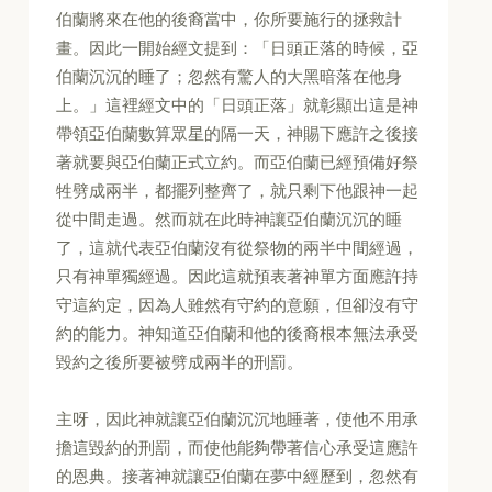
伯蘭將來在他的後裔當中，你所要施行的拯救計
畫。因此一開始經文提到：「日頭正落的時候，亞
伯蘭沉沉的睡了；忽然有驚人的大黑暗落在他身
上。」這裡經文中的「日頭正落」就彰顯出這是神
帶領亞伯蘭數算眾星的隔一天，神賜下應許之後接
著就要與亞伯蘭正式立約。而亞伯蘭已經預備好祭
牲劈成兩半，都擺列整齊了，就只剩下他跟神一起
從中間走過。然而就在此時神讓亞伯蘭沉沉的睡
了，這就代表亞伯蘭沒有從祭物的兩半中間經過，
只有神單獨經過。因此這就預表著神單方面應許持
守這約定，因為人雖然有守約的意願，但卻沒有守
約的能力。神知道亞伯蘭和他的後裔根本無法承受
毀約之後所要被劈成兩半的刑罰。
主呀，因此神就讓亞伯蘭沉沉地睡著，使他不用承
擔這毀約的刑罰，而使他能夠帶著信心承受這應許
的恩典。接著神就讓亞伯蘭在夢中經歷到，忽然有