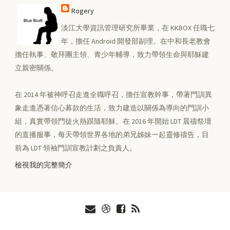
Rogery
淡江大學資訊管理研究所畢業，在 KKBOX 任職七
年，擔任 Android 開發部副理。在中和長老教會
擔任執事、敬拜團主領、青少年輔導，致力帶領生命與耶穌建
立親密關係。
在 2014 年被神呼召走進全職呼召，擔任宣教幹事，帶著門訓異
象走進憑著信心募款的生活，致力建造以關係為導向的門訓小
組，真實帶領門徒火熱跟隨耶穌。在 2016 年開始 LDT 晨禱祭壇
的直播服事，每天帶領世界各地的弟兄姊妹一起靈修禱告，目
前為 LDT 領袖門訓宣教計劃之負責人。
檢視我的完整簡介