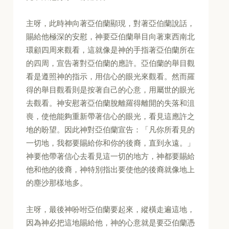
主呀，此時神向著亞伯蘭顯現，對著亞伯蘭說話，
賜給他極深的安慰，神要亞伯蘭舉目向著東西南北
環顧四周來觀看，這就像是神的手指著亞伯蘭所在
的四周，宣告著對亞伯蘭的應許。亞伯蘭的舉目觀
看是遵照神的指示，用信心的眼光來觀看。然而羅
得的舉目觀看則是按著自己的心意，用屬世的眼光
去觀看。神安慰著亞伯蘭脫離羅得離開的失落和沮
喪，使他能夠重新帶著信心的眼光，看見這應許之
地的盼望。因此神對亞伯蘭宣告：「凡你所看見的
一切地，我都要賜給你和你的後裔，直到永遠。」
神要他帶著信心去看見這一切的地方，神都要賜給
他和他的後裔，神特別指出要使他的後裔就像地上
的塵沙那樣地多。
主呀，最後神吩咐亞伯蘭要起來，縱橫走遍這地，
因為神必把這地賜給他，神的心意就是要亞伯蘭憑