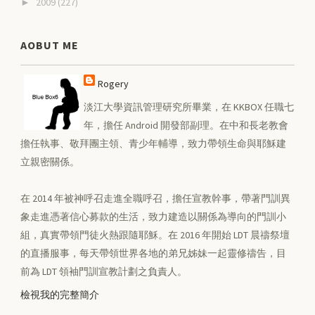
2009
(227)
►
AOBUT ME
Rogery
淡江大學資訊管理研究所畢業，在 KKBOX 任職七
年，擔任 Android 開發部副理。在中和長老教會
擔任執事、敬拜團主領、青少年輔導，致力帶領生命與耶穌建
立親密關係。
在 2014 年被神呼召走進全職呼召，擔任宣教幹事，帶著門訓異
象走進憑著信心募款的生活，致力建造以關係為導向的門訓小
組，真實帶領門徒火熱跟隨耶穌。在 2016 年開始 LDT 晨禱祭壇
的直播服事，每天帶領世界各地的弟兄姊妹一起靈修禱告，目
前為 LDT 領袖門訓宣教計劃之負責人。
檢視我的完整簡介