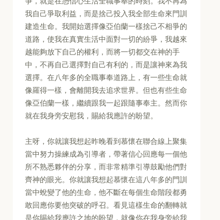
爭，就是在憑信心生活全職事奉的時刻。我不再為
我自己爭取利益，而是捨己投入我全部生命來門訓
建造生命。我開始選擇像亞伯蘭一樣捨己不相爭的
道路，使我在真實生活中面對一切的紛爭，我越來
越能夠放下自己的權利，而將一切都交在神的手
中，不再自己選擇對自己有利的，而是讓神來為我
選擇。在八年多的全職事奉道路上，有一些生命就
像羅得一樣，會離開我去追求世界。但也有些生命
像亞伯蘭一樣，繼續跟我一起跟隨事奉主。然而你
就在我身旁安慰我，賜給我應許的盼望。
主呀，你就讓我想起昨晚看到慕懷在聯合線上聚集
當中努力操練成為引導者，帶著信心回應每一個他
所不熟悉夥伴的分享，而非常精準引導鼓勵他們對
齊神的眼光。你就讓我想起慕懷在這八年多的門訓
當中蛻變了他的生命，他不斷在每個生命階段都勇
敢回應你要他突破的呼召。看見這樣生命的翻轉就
是你賜給我應許之地的盼望，就像你在我身旁給我