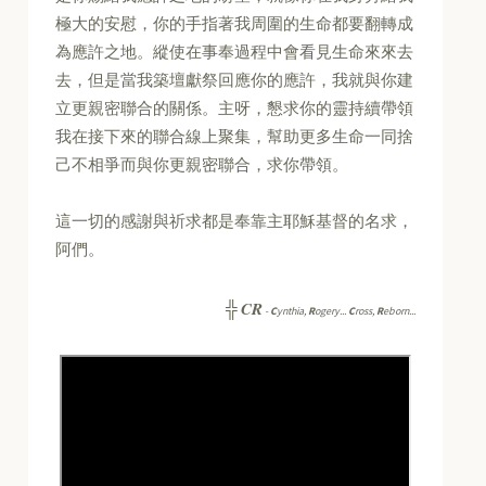
極大的安慰，你的手指著我周圍的生命都要翻轉成
為應許之地。縱使在事奉過程中會看見生命來來去
去，但是當我築壇獻祭回應你的應許，我就與你建
立更親密聯合的關係。主呀，懇求你的靈持續帶領
我在接下來的聯合線上聚集，幫助更多生命一同捨
己不相爭而與你更親密聯合，求你帶領。
這一切的感謝與祈求都是奉靠主耶穌基督的名求，
阿們。
CR
╬
-
C
ynthia,
R
ogery...
C
ross,
R
eborn...