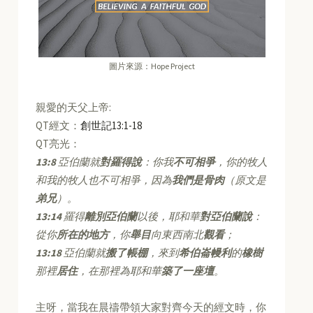
圖片來源：Hope Project
親愛的天父上帝:
QT經文：
創世記13:1-18
QT亮光：
13:8
亞伯蘭就
對羅得說
：你我
不可相爭
，你的牧人
和我的牧人也不可相爭，因為
我們是骨肉
（原文是
弟兄
）。
13:14
羅得
離別亞伯蘭
以後，耶和華
對亞伯蘭說
：
從你
所在的地方
，你
舉目
向東西南北
觀看
；
13:18
亞伯蘭就
搬了帳棚
，來到
希伯崙幔利
的
橡樹
那裡
居住
，在那裡為耶和華
築了一座壇
。
主呀，當我在晨禱帶領大家對齊今天的經文時，你