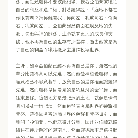
係，而勸勉羅得不要彼此相爭。接著亞伯蘭就犧牲
自己的利益和選擇權，對著羅得說：「遍地不都在
你眼前嗎？請你離開我，你向左，我就向右；你向
右，我就向左。」亞伯蘭經歷前面在埃及地的失
敗，恢復與神的關係，生命就有更大的成長和突
破，他不再為自己的生存有所選擇，過去他就是為
了自己的利益而犧牲撒萊去選擇投靠世界。
主呀，如今亞伯蘭已經不再為自己選擇，雖然他的
輩分比羅得高可以先選，然而他愛神也愛羅得，而
願意捨己不願意相爭，放棄自己的選擇權而讓羅得
先選。然而羅得舉目看見的是約旦河的全平原，而
往東遷移。這個地方是最肥沃的土地，就像是伊甸
園和埃及一樣肥沃，然而這預表著屬世界的榮耀和
豐盛。羅得因著被這屬世界的榮耀和豐盛吸引，而
離開了亞伯蘭，他們就彼此分離。因此亞伯蘭就繼
續住在神所應許的迦南地，然而羅德原本是選擇肥
沃的平原。接著進一步又選擇放棄遊牧的生活，而