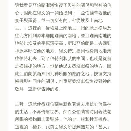
讓我看見亞伯蘭漸漸恢復了與神的關係和對神的信
心，因此在經文的一開始提到：「亞伯蘭帶著他的
妻子與羅得，並一切所有的，都從埃及上南地
去。」這裡的「從埃及上南地去」指的就是從埃及
往北方回到原本離開迦南的南地，並且迦南南地的
地勢比埃及的平原還要高，所以亞伯蘭是上去回到
神原本呼召他的地方。經文特別提到他從南地漸漸
往伯特利去，到了伯特利和艾的中間，也就是從前
之搭帳棚的地方，也是他過去築壇獻祭的地方。因
此亞伯蘭就漸漸回到神所賜的應許之地，恢復支搭
帳棚與神同住的關係，也重新築壇獻祭恢復對神的
敬拜，重新求告神的名。
主呀，這就使得亞伯蘭重新過著過去用信心倚靠神
的生活，不再倚靠世界。然而亞伯蘭當時因著法老
所賜的禮物而非常豐盛，他的金、銀和牲畜極多。
這裡的「極多」跟前面經文所提到饑荒的「甚大」