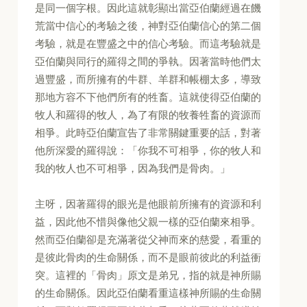
是同一個字根。因此這就彰顯出當亞伯蘭經過在饑
荒當中信心的考驗之後，神對亞伯蘭信心的第二個
考驗，就是在豐盛之中的信心考驗。而這考驗就是
亞伯蘭與同行的羅得之間的爭執。因著當時他們太
過豐盛，而所擁有的牛群、羊群和帳棚太多，導致
那地方容不下他們所有的牲畜。這就使得亞伯蘭的
牧人和羅得的牧人，為了有限的牧養牲畜的資源而
相爭。此時亞伯蘭宣告了非常關鍵重要的話，對著
他所深愛的羅得說：「你我不可相爭，你的牧人和
我的牧人也不可相爭，因為我們是骨肉。」
主呀，因著羅得的眼光是他眼前所擁有的資源和利
益，因此他不惜與像他父親一樣的亞伯蘭來相爭。
然而亞伯蘭卻是充滿著從父神而來的慈愛，看重的
是彼此骨肉的生命關係，而不是眼前彼此的利益衝
突。這裡的「骨肉」原文是弟兄，指的就是神所賜
的生命關係。因此亞伯蘭看重這樣神所賜的生命關