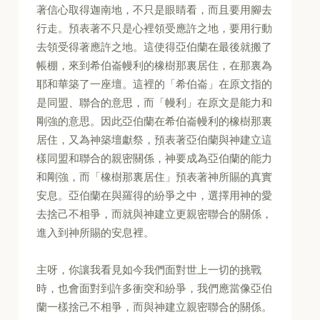
著信心取得迦南地，不只是眼睛看，而且要用腳去
行走。預表著不只是心裡領受應許之地，要用行動
去領受得著應許之地。這使得亞伯蘭在最後就搬了
帳棚，來到希伯崙幔利的橡樹那裏居住，在那裏為
耶和華築了一座壇。這裡的「希伯崙」在原文指的
是同盟、聯合的意思，而「幔利」在原文是能力和
剛強的意思。因此亞伯蘭在希伯崙幔利的橡樹那裏
居住，又為神築壇獻祭，預表著亞伯蘭與神建立這
樣同盟和聯合的親密關係，神要成為亞伯蘭的能力
和剛強，而「橡樹那裏居住」預表著神所賜的真實
安息。亞伯蘭在與羅得的紛爭之中，選擇用神的愛
去捨己不相爭，而就與神建立更親密聯合的關係，
進入到神所賜的安息裡。
主呀，你讓我看見如今我們面對世上一切的挑戰
時，也會面對到許多衝突和紛爭，我們應當像亞伯
蘭一樣捨己不相爭，而與神建立親密聯合的關係。