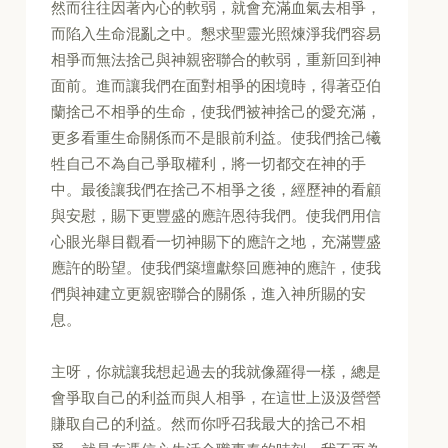
然而往往因著內心的軟弱，就會充滿血氣去相爭，
而陷入生命混亂之中。懇求聖靈光照煉淨我們容易
相爭而無法捨己與神親密聯合的軟弱，重新回到神
面前。進而讓我們在面對相爭的困境時，得著亞伯
蘭捨己不相爭的生命，使我們被神捨己的愛充滿，
更多看重生命關係而不是眼前利益。使我們捨己犧
牲自己不為自己爭取權利，將一切都交在神的手
中。最後讓我們在捨己不相爭之後，經歷神的看顧
與安慰，賜下更豐盛的應許恩待我們。使我們用信
心眼光舉目觀看一切神賜下的應許之地，充滿豐盛
應許的盼望。使我們築壇獻祭回應神的應許，使我
們與神建立更親密聯合的關係，進入神所賜的安
息。
主呀，你就讓我想起過去的我就像羅得一樣，總是
會爭取自己的利益而與人相爭，在這世上汲汲營營
賺取自己的利益。然而你呼召我最大的捨己不相