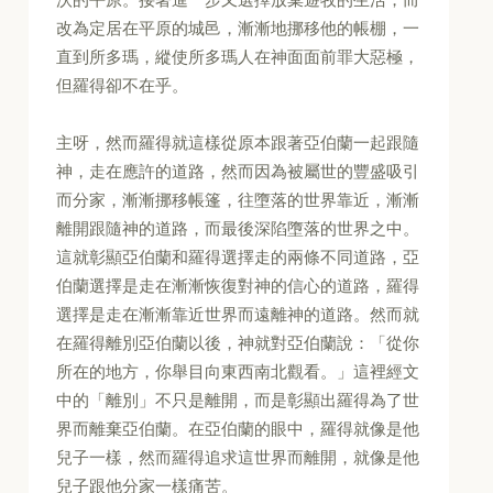
改為定居在平原的城邑，漸漸地挪移他的帳棚，一
直到所多瑪，縱使所多瑪人在神面面前罪大惡極，
但羅得卻不在乎。
主呀，然而羅得就這樣從原本跟著亞伯蘭一起跟隨
神，走在應許的道路，然而因為被屬世的豐盛吸引
而分家，漸漸挪移帳篷，往墮落的世界靠近，漸漸
離開跟隨神的道路，而最後深陷墮落的世界之中。
這就彰顯亞伯蘭和羅得選擇走的兩條不同道路，亞
伯蘭選擇是走在漸漸恢復對神的信心的道路，羅得
選擇是走在漸漸靠近世界而遠離神的道路。然而就
在羅得離別亞伯蘭以後，神就對亞伯蘭說：「從你
所在的地方，你舉目向東西南北觀看。」這裡經文
中的「離別」不只是離開，而是彰顯出羅得為了世
界而離棄亞伯蘭。在亞伯蘭的眼中，羅得就像是他
兒子一樣，然而羅得追求這世界而離開，就像是他
兒子跟他分家一樣痛苦。