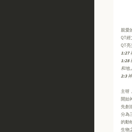
親愛
QT
QT
1:27
1:28
和地
2:3
主呀
開始
先創
分為
的動
生物