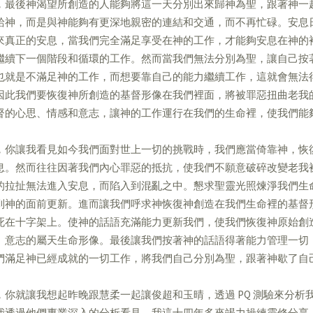
，最後神渴望所創造的人能夠將這一天分別出來歸神為聖，跟著神一
給神，而是與神能夠有更深地親密的連結和交通，而不再忙碌。安息
來真正的安息，當我們完全滿足享受在神的工作，才能夠安息在神的
繼續下一個階段和循環的工作。然而當我們無法分別為聖，讓自己按
也就是不滿足神的工作，而想要靠自己的能力繼續工作，這就會無法
因此我們要恢復神所創造的基督形像在我們裡面，將被罪惡扭曲老我
督的心思、情感和意志，讓神的工作運行在我們的生命裡，使我們能
，你讓我看見如今我們面對世上一切的挑戰時，我們應當倚靠神，恢
息。然而往往因著我們內心罪惡的抵抗，使我們不願意破碎改變老我
的拉扯無法進入安息，而陷入到混亂之中。懇求聖靈光照煉淨我們生
到神的面前更新。進而讓我們呼求神恢復神創造在我們生命裡的基督
死在十字架上。使神的話語充滿能力更新我們，使我們恢復神原始創
、意志的屬天生命形像。最後讓我們按著神的話語得著能力管理一切
們滿足神已經成就的一切工作，將我們自己分別為聖，跟著神歇了自
，你就讓我想起昨晚跟慧柔一起讓俊超和玉晴，透過 PQ 測驗來分析
我透過他們專業深入的分析看見，我這十四年多來竭力操練靈修分享