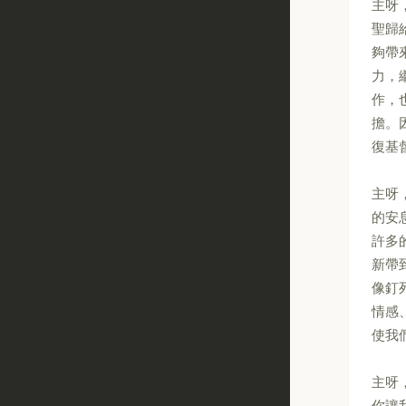
主呀
聖歸
夠帶
力，
作，
擔。
復基
主呀
的安
許多
新帶
像釘
情感
使我
主呀
你讓