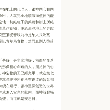
神在地上的代理人，跟神同心和同
吩咐，人就完全地順服而使神的能
全地一切結種子的菜蔬和樹上所結
青草作食物，賜給那些地上的走獸
沒墮落犯罪以前神是給人只吃蔬
是以青草為食物，然而直到人墮落
「甚好」是非常地好，前面的創造
的形像精心創造的人，滿足神的心
，神造物的工已經完畢，就在第七
也就是說神將祂所有創造的旨意都
持續在運行，讓神整個創造的世界
神就進入安息的狀態。而神就賜福
為聖，而這就是安息日。