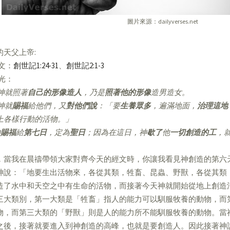
圖片來源：dailyverses.net
的天父上帝:
經文：
創世記1:24-31
、
創世記2:1-3
亮光：
神就照著
自己的形像造人
，乃是
照著他的形像
造男造女。
神就
賜福
給他們，又
對他們說
：「要
生養眾多
，遍滿地面，
治理這地
上各樣行動的活物。」
神
賜福
給
第七日
，定為
聖日
；因為在這日，神
歇了
他
一切創造的工
，
，當我在晨禱帶領大家對齊今天的經文時，你讓我看見神創造的第六
神說：「地要生出活物來，各從其類，牲畜、昆蟲、野獸，各從其類
造了水中和天空之中有生命的活物，而接著今天神就開始從地上創造
三大類別，第一大類是「牲畜」指人的能力可以馴服牧養的動物，而
物，而第三大類的「野獸」則是人的能力所不能馴服牧養的動物。當
之後，接著就要進入到神創造的高峰，也就是要創造人。因此接著神