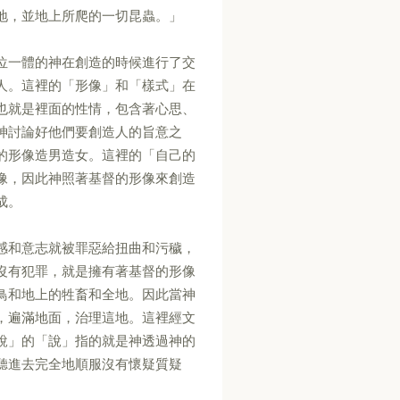
地，並地上所爬的一切昆蟲。」
位一體的神在創造的時候進行了交
人。這裡的「形像」和「樣式」在
也就是裡面的性情，包含著心思、
神討論好他們要創造人的旨意之
的形像造男造女。這裡的「自己的
像，因此神照著基督的形像來創造
成。
感和意志就被罪惡給扭曲和污穢，
沒有犯罪，就是擁有著基督的形像
鳥和地上的牲畜和全地。因此當神
，遍滿地面，治理這地。這裡經文
說」的「說」指的就是神透過神的
聽進去完全地順服沒有懷疑質疑