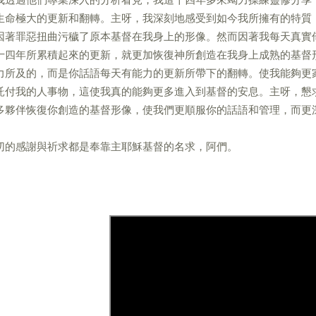
生命極大的更新和翻轉。主呀，我深刻地感受到如今我所擁有的特質
因著罪惡扭曲污穢了原本基督在我身上的形像。然而因著我每天真實
十四年所累積起來的更新，就更加恢復神所創造在我身上成熟的基督
力所及的，而是你話語每天有能力的更新所帶下的翻轉。使我能夠更
託付我的人事物，這使我真的能夠更多進入到基督的安息。主呀，懇
多夥伴恢復你創造的基督形像，使我們更順服你的話語和管理，而更
切的感謝與祈求都是奉靠主耶穌基督的名求，阿們。