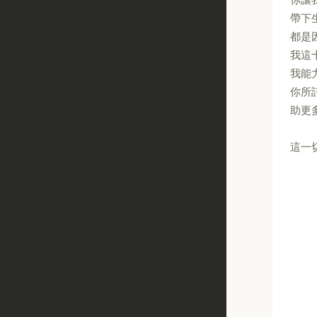
帶下
都是
我這
我能
你所
助更
這一