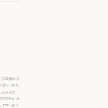
-31, 讓我相信神
樂遵行不懷疑
-30, 倚靠基督十
禮遵守神的約
-29, 受苦中順服