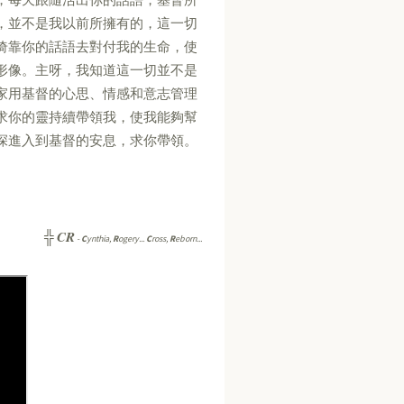
，並不是我以前所擁有的，這一切
倚靠你的話語去對付我的生命，使
形像。主呀，我知道這一切並不是
家用基督的心思、情感和意志管理
求你的靈持續帶領我，使我能夠幫
深進入到基督的安息，求你帶領。
CR
╬
-
C
ynthia,
R
ogery...
C
ross,
R
eborn...