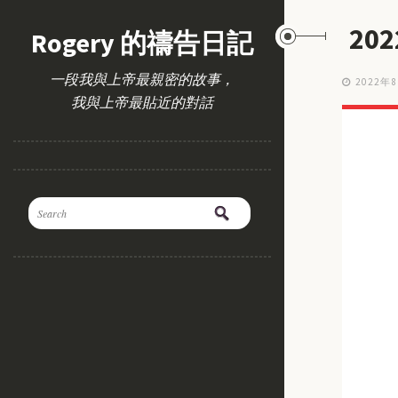
20
Rogery 的禱告日記
一段我與上帝最親密的故事，
2022年
我與上帝最貼近的對話