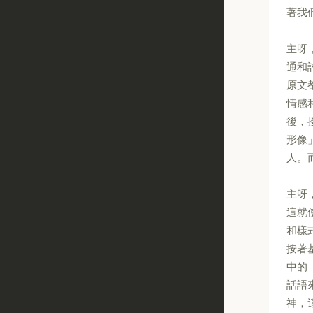
著我
主呀
通和
原文
情感
後，
形像
人。
主呀
這就
和樣
按著
中的
話語
神，