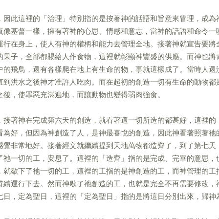
，因此這裡的「治理」特別指的是按著神的話語和旨意來管理，成為
就像基督一樣，擁有著神的心思、情感和意志，當神的話語和命令一
運行在身上，使人有神的權柄和能力去管理全地。接著神就宣告要將
的果子，全部都賜給人作食物，這裡就彰顯神豐盛的供應。而神也將
中的飛鳥，還有各樣爬在地上有生命的物，事就這樣成了。當時人還
直到洪水之後神才准許人吃肉。而在起初的創造一切有生命的動物都
之後，使罪惡充滿遍地，而讓動物也變得弱肉強食。
，接著神在完成第六天的創造，就看著這一切所造的都甚好，這裡的
看為好，但因為神創造了人，是神最喜悅的創造，因此神看著照著祂
感覺非常地好。接著經文就繼續提到天地萬物都造齊了，到了第七天
了祂一切的工，安息了。這裡的「造齊」指的是完成、完畢的意思，
，就歇下了祂一切的工，這裡的工指的是神創造的工，而神管理的工
持續運行下去。然而神歇了祂創造的工，也就是完全不再需要修改，
七日，定為聖日，這裡的「定為聖日」指的是將這日分別出來，歸神