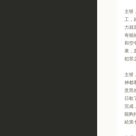
主呀
工，
力就
有核
和空
果，
犯罪
主呀
神都
意而
日歇
完成
能夠
給第