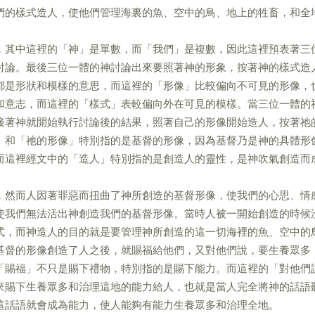
們的樣式造人，使他們管理海裏的魚、空中的鳥、地上的牲畜，和全
，其中這裡的「神」是單數，而「我們」是複數，因此這裡預表著三
討論。最後三位一體的神討論出來要照著神的形象，按著神的樣式造
都是形狀和模樣的意思，而這裡的「形像」比較偏向不可見的形像，
和意志，而這裡的「樣式」表較偏向外在可見的模樣。當三位一體的
接著神就開始執行討論後的結果，照著自己的形像開始造人，按著祂
」和「祂的形像」特別指的是基督的形像，因為基督乃是神的具體形
而這裡經文中的「造人」特別指的是創造人的靈性，是神吹氣創造而
，然而人因著罪惡而扭曲了神所創造的基督形像，使我們的心思、情
使我們無法活出神創造我們的基督形像。當時人被一開始創造的時候
式，而神造人的目的就是要管理神所創造的這一切海裡的魚、空中的
基督的形像創造了人之後，就賜福給他們，又對他們說，要生養眾多
「賜福」不只是賜下禮物，特別指的是賜下能力。而這裡的「對他們
來賜下生養眾多和治理這地的能力給人，也就是當人完全將神的話語
這話語就會成為能力，使人能夠有能力生養眾多和治理全地。