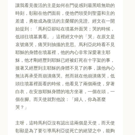
讓我看見復活的主是如何在門徒感到最黑暗無助的
時刻，彰顯在他們面前，使他們領受到聖靈和主的
差遣，勇敢成為復活的主榮耀的見證。經文在一開
始提到：「馬利亞卻站在墳墓外面哭；哭的時候，
低頭往墳墓裏看。」這裡經文中的「哭」在原文是
哀號痛哭，痛哭到抽搐的意思。馬利亞此時看不見
耶穌的身體在墳墓裡，他的內心非常深愛著主耶
穌，他才剛經歷到耶穌已經被釘死在十字架的事，
接著又經歷到主耶穌的身體不見了的事，讓他內心
無法再承受而崩潰痛哭。然而就在他崩潰痛哭，低
頭往墳墓裡面看的時候，他看見了兩個兩使，穿著
白衣，在安放耶穌身體的地方坐著，一個在頭，一
個在腳。而天使就對他說：「婦人，你為甚麼
哭？」
主呀，這時馬利亞沒有認出這兩個是天使，而天使
彰顯是為了要引導馬利亞從死亡的絕望之中，能夠