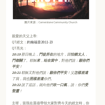
圖片來源：Cornerstone Community Church
親愛的天父上帝:
QT經文：
約翰福音20:11-23
QT亮光：
20:19
那日晚上，
門徒所在
的地方，因
怕猶太人
，
門都關
了。耶穌
來
，
站在當中
，對他們說：
願你們
平安
！
20:21
耶穌又對他們說：
願你們平安
！父
怎樣差遣
了我，我也
照樣差遣
你們。
20:22
說了這話，就向他們
吹一口氣
，說：你們
受
聖靈
！
主呀，當我在晨禱帶領大家對齊今天的經文時，你