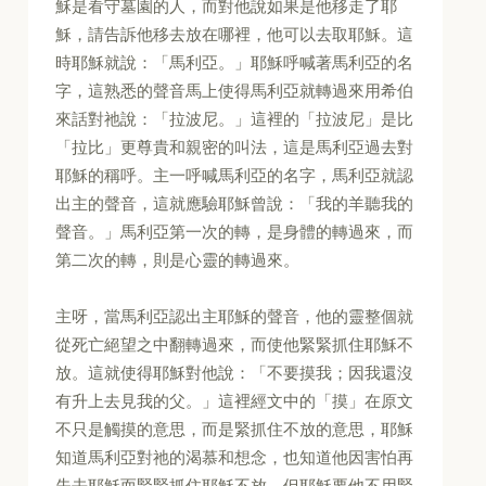
穌是看守墓園的人，而對他說如果是他移走了耶
穌，請告訴他移去放在哪裡，他可以去取耶穌。這
時耶穌就說：「馬利亞。」耶穌呼喊著馬利亞的名
字，這熟悉的聲音馬上使得馬利亞就轉過來用希伯
來話對祂說：「拉波尼。」這裡的「拉波尼」是比
「拉比」更尊貴和親密的叫法，這是馬利亞過去對
耶穌的稱呼。主一呼喊馬利亞的名字，馬利亞就認
出主的聲音，這就應驗耶穌曾說：「我的羊聽我的
聲音。」馬利亞第一次的轉，是身體的轉過來，而
第二次的轉，則是心靈的轉過來。
主呀，當馬利亞認出主耶穌的聲音，他的靈整個就
從死亡絕望之中翻轉過來，而使他緊緊抓住耶穌不
放。這就使得耶穌對他說：「不要摸我；因我還沒
有升上去見我的父。」這裡經文中的「摸」在原文
不只是觸摸的意思，而是緊抓住不放的意思，耶穌
知道馬利亞對祂的渴慕和想念，也知道他因害怕再
失去耶穌而緊緊抓住耶穌不放。但耶穌要他不用緊