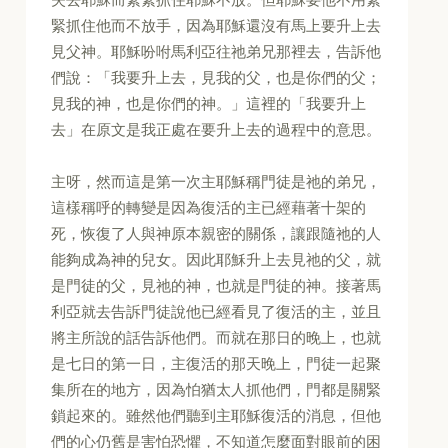
緊抓住他而不放手，因為耶穌還沒有馬上要升上去
見父神。耶穌吩咐馬利亞往祂弟兄那裡去，告訴他
們說：「我要升上去，見我的父，也是你們的父；
見我的神，也是你們的神。」這裡的「我要升上
去」在原文是我正處在要升上去的過程中的意思。
主呀，然而這是第一次主耶穌稱門徒是祂的弟兄，
這樣稱呼的轉變是因為復活的主已經藉著十架的
死，恢復了人與神原本親密的關係，讓跟隨祂的人
能夠成為神的兒女。因此耶穌升上去見祂的父，就
是門徒的父，見祂的神，也就是門徒的神。接著馬
利亞就去告訴門徒說他已經看見了復活的主，並且
將主所說的話告訴他們。而就在那日的晚上，也就
是七日的第一日，主復活的那天晚上，門徒一起聚
集所在的地方，因為怕猶太人抓他們，門都是關緊
鎖起來的。雖然他們聽到主耶穌復活的消息，但他
們的心仍舊是害怕恐懼，不知道怎麼面對眼前的困