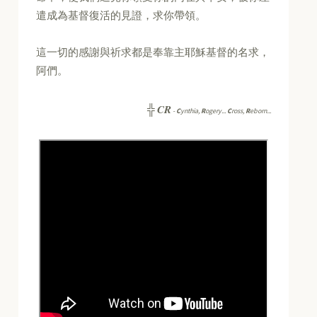
遣成為基督復活的見證，求你帶領。
這一切的感謝與祈求都是奉靠主耶穌基督的名求，
阿們。
CR
╬
-
C
ynthia,
R
ogery...
C
ross,
R
eborn...