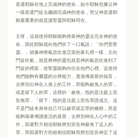
差遣耶穌在地上完成神的使命，如今耶穌也像父神
一樣差遣門徒去繼續完成神的使命，而父神差遣耶
穌最重要的就是讓聖靈與耶穌同在。
主呀，這就使得耶穌能夠倚靠神的靈去完全神的使
命，因此耶穌就向他們吹了一口氣說：「你們受聖
靈。」就像神將氣息吹進亞當的鼻孔裡一樣，主向
門徒吹氣，就是將神的靈也就是神的氣息吹進到了
門徒的裡面，使聖靈能夠內住在他們心裡。這使得
他們能夠有屬靈的分辨能力，透過傳基督的福音，
去辨別出神在人身上的工作，而能夠赦免人的罪，
或是留下人的罪，這裡的「赦免」指的是法庭上宣
告無罪，「留下」指的是法庭上宣告罪證成立。這
不是門徒本身有自己可以赦罪或定罪的權柄，而是
能夠藉著傳講復活的基督，去辨別神在人心中的工
作，因著對方相信耶穌辨別宣告神赦免了這人的
罪，而因著對方拒絕相信耶穌而辨別宣告神定了這