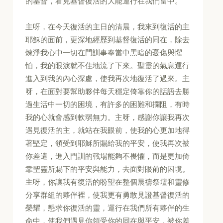
的基督，看見基督復活的大能運行在我們當中。
主呀，在今天復活的主日的清晨，我來到復活的主
耶穌的面前，更深地經歷到基督復活的同在，除去
煉淨我心中一切在門訓事奉當中黑暗的憂傷與懼
怕，我的眼淚就不住地流了下來。聖靈的氣息運行
進入到我的內心深處，使我再次地復活了過來。主
呀，在面對要幫助夥伴每天穩定倚靠你的話語去勝
過生活中一切的困境，有許多的困難和攔阻，有時
我的心就會感到軟弱無力。主呀，感謝你讓我再次
遇見復活的主，就站在我眼前，使我的心更加地得
著堅定，領受到耶穌所賜給我的平安，使我再次被
你差遣，進入門訓的戰場能夠不畏懼，而是更加倚
靠聖靈所賜下的平安與能力，去面對眼前的困境。
主呀，你讓我有復活的盼望在整個晨禱祭壇和靈修
分享群組的夥伴裡，使我更有勇敢見證基督復活的
榮耀，懇求你復活的靈，運行在我們所有夥伴的生
命中，使我們遇見你領受你的同在與平安，被你差