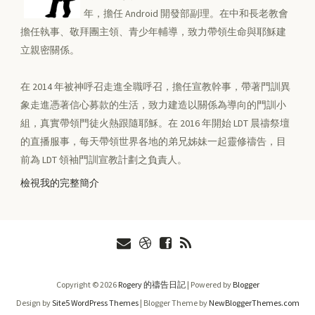
年，擔任 Android 開發部副理。在中和長老教會
擔任執事、敬拜團主領、青少年輔導，致力帶領生命與耶穌建
立親密關係。
在 2014 年被神呼召走進全職呼召，擔任宣教幹事，帶著門訓異
象走進憑著信心募款的生活，致力建造以關係為導向的門訓小
組，真實帶領門徒火熱跟隨耶穌。在 2016 年開始 LDT 晨禱祭壇
的直播服事，每天帶領世界各地的弟兄姊妹一起靈修禱告，目
前為 LDT 領袖門訓宣教計劃之負責人。
檢視我的完整簡介
Copyright ©
2026
Rogery 的禱告日記
| Powered by
Blogger
Design by
Site5 WordPress Themes
| Blogger Theme by
NewBloggerThemes.com