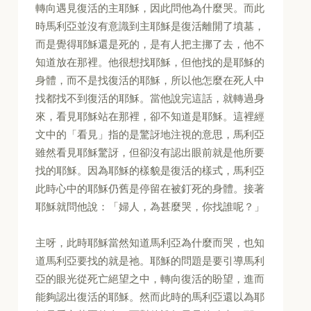
轉向遇見復活的主耶穌，因此問他為什麼哭。而此
時馬利亞並沒有意識到主耶穌是復活離開了墳墓，
而是覺得耶穌還是死的，是有人把主挪了去，他不
知道放在那裡。他很想找耶穌，但他找的是耶穌的
身體，而不是找復活的耶穌，所以他怎麼在死人中
找都找不到復活的耶穌。當他說完這話，就轉過身
來，看見耶穌站在那裡，卻不知道是耶穌。這裡經
文中的「看見」指的是驚訝地注視的意思，馬利亞
雖然看見耶穌驚訝，但卻沒有認出眼前就是他所要
找的耶穌。因為耶穌的樣貌是復活的樣式，馬利亞
此時心中的耶穌仍舊是停留在被釘死的身體。接著
耶穌就問他說：「婦人，為甚麼哭，你找誰呢？」
主呀，此時耶穌當然知道馬利亞為什麼而哭，也知
道馬利亞要找的就是祂。耶穌的問題是要引導馬利
亞的眼光從死亡絕望之中，轉向復活的盼望，進而
能夠認出復活的耶穌。然而此時的馬利亞還以為耶