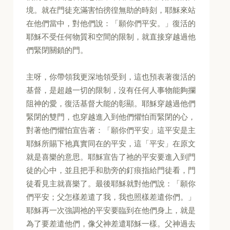
境。就在門徒充滿害怕徬徨無助的時刻，耶穌來站
在他們當中，對他們說：「願你們平安。」復活的
耶穌不受任何物質和空間的限制，就直接穿越過他
們緊閉關鎖的門。
主呀，你帶領我更深地領受到，這也預表著復活的
基督，是超越一切的限制，沒有任何人事物能夠攔
阻神的愛，復活基督大能的彰顯。耶穌穿越過他們
緊閉的雙門，也穿越進入到他們懼怕而緊閉的心，
對著他們懼怕宣告著：「願你們平安」這平安是主
耶穌所賜下祂真實同在的平安，這「平安」在原文
就是喜樂的意思。耶穌宣告了祂的平安要進入到門
徒的心中，並且把手和肋旁的釘痕指給門徒看，門
徒看見主就喜樂了。最後耶穌就對他們說：「願你
們平安；父怎樣差遣了我，我也照樣差遣你們。」
耶穌再一次強調祂的平安要臨到在他們身上，就是
為了要差遣他們，像父神差遣耶穌一樣。父神過去