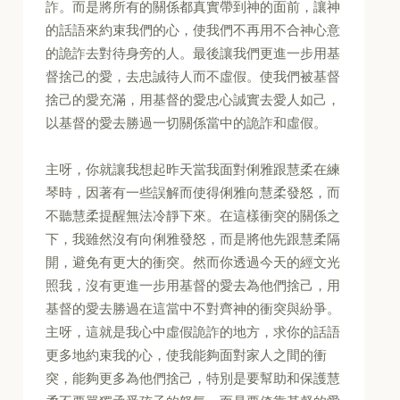
詐。而是將所有的關係都真實帶到神的面前，讓神
的話語來約束我們的心，使我們不再用不合神心意
的詭詐去對待身旁的人。最後讓我們更進一步用基
督捨己的愛，去忠誠待人而不虛假。使我們被基督
捨己的愛充滿，用基督的愛忠心誠實去愛人如己，
以基督的愛去勝過一切關係當中的詭詐和虛假。
主呀，你就讓我想起昨天當我面對俐雅跟慧柔在練
琴時，因著有一些誤解而使得俐雅向慧柔發怒，而
不聽慧柔提醒無法冷靜下來。在這樣衝突的關係之
下，我雖然沒有向俐雅發怒，而是將他先跟慧柔隔
開，避免有更大的衝突。然而你透過今天的經文光
照我，沒有更進一步用基督的愛去為他們捨己，用
基督的愛去勝過在這當中不對齊神的衝突與紛爭。
主呀，這就是我心中虛假詭詐的地方，求你的話語
更多地約束我的心，使我能夠面對家人之間的衝
突，能夠更多為他們捨己，特別是要幫助和保護慧