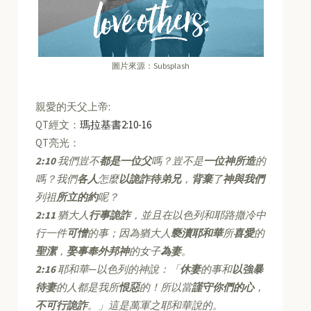
圖片來源：Subsplash
親愛的天父上帝:
QT經文：
瑪拉基書2:10-16
QT亮光：
2:10
我們豈不
都是一位父
嗎？豈不是
一位神所造
的
嗎？我們
各人
怎麼
以詭詐待弟兄
，
背棄
了
神與我們
列祖
所立的約
呢？
2:11
猶大人
行事詭詐
，並且在以色列和耶路撒冷中
行一件
可憎
的事；因為猶大人
褻瀆耶和華
所
喜愛
的
聖潔
，
娶事奉外邦神
的女子
為妻
。
2:16
耶和華─以色列的神說：「
休妻
的事和
以強暴
待妻
的人都是我所
恨惡
的！所以當
謹守你們的心
，
不可行詭詐
。」這是萬軍之耶和華說的。