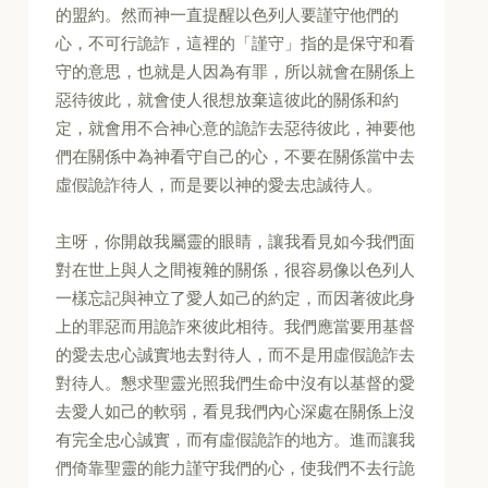
的盟約。然而神一直提醒以色列人要謹守他們的
心，不可行詭詐，這裡的「謹守」指的是保守和看
守的意思，也就是人因為有罪，所以就會在關係上
惡待彼此，就會使人很想放棄這彼此的關係和約
定，就會用不合神心意的詭詐去惡待彼此，神要他
們在關係中為神看守自己的心，不要在關係當中去
虛假詭詐待人，而是要以神的愛去忠誠待人。
主呀，你開啟我屬靈的眼睛，讓我看見如今我們面
對在世上與人之間複雜的關係，很容易像以色列人
一樣忘記與神立了愛人如己的約定，而因著彼此身
上的罪惡而用詭詐來彼此相待。我們應當要用基督
的愛去忠心誠實地去對待人，而不是用虛假詭詐去
對待人。懇求聖靈光照我們生命中沒有以基督的愛
去愛人如己的軟弱，看見我們內心深處在關係上沒
有完全忠心誠實，而有虛假詭詐的地方。進而讓我
們倚靠聖靈的能力謹守我們的心，使我們不去行詭