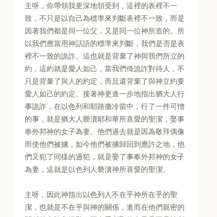
主呀，你帶領我更深地領受到，這裡的表裡不一
致，不只是以自己為標準來判斷表裡不一致，而是
因著我們都是同一位父，又是同一位神所造的。所
以我們應當用神話語的標準來判斷，我們是否是表
裡不一致的詭詐。這也就是背棄了神與我們所立的
約，這約就是愛人如己，當我們倚詭詐對待人，不
只是背棄了與人的約定，而且還背棄了與神立約要
愛人如己的約定。接著神更進一步地指出猶大人行
事詭詐，在以色列和耶路撒冷當中，行了一件可憎
的事，就是猶大人褻瀆耶和華所喜愛的聖潔，娶事
奉外邦神的女子為妻。他們過去就是因為敬拜偶像
而使他們被擄，如今他們被擄歸回到應許之地，他
們又犯了同樣的過犯，就是娶了事奉外邦神的女子
為妻，這就是以色列人褻瀆神所喜愛的聖潔。
主呀，因此神指出以色列人不在乎神所在乎的聖
潔，也就是不在乎與神的關係，進而在他們親密的