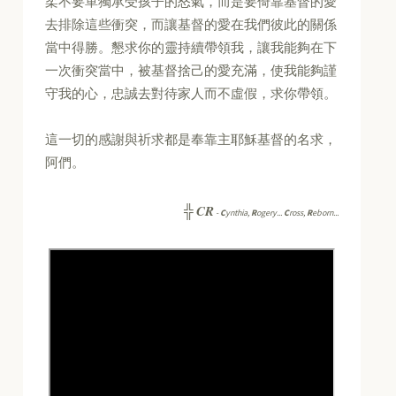
柔不要單獨承受孩子的怒氣，而是要倚靠基督的愛
去排除這些衝突，而讓基督的愛在我們彼此的關係
當中得勝。懇求你的靈持續帶領我，讓我能夠在下
一次衝突當中，被基督捨己的愛充滿，使我能夠謹
守我的心，忠誠去對待家人而不虛假，求你帶領。
這一切的感謝與祈求都是奉靠主耶穌基督的名求，
阿們。
CR
╬
-
C
ynthia,
R
ogery...
C
ross,
R
eborn...