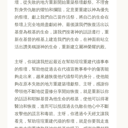
壇，從失敗的地方重新開始重築祭壇獻祭。不理會
對身旁仇敵的懼怕和攔阻，定意要重建以神為優先
的祭壇。獻上我們自己當作活祭，將自己的生命在
祭壇上完全地燒盡獻給神。最後讓我們恢復活出以
基督為根基的生命，讓我們按著神的話語遵行，重
新在基督的根基上建造我們的生命，在神面前站立
活出讚美稱謝神的生命，重新建立屬神榮耀的殿。
主呀，你就讓我想起最近在幫助瑄瑄重建代禱事奉
的祭壇，幫助他從過去在代禱宣教事奉中的傷害能
夠走出來，越來越恢復他代禱祭司的身分，使他能
夠在原本失敗的地方重建築壇獻祭。主呀，感謝你
帶領他不斷地從靈修分享開始恢復，就是重新以你
的話語和耶穌基督為他生命的根基，使他可以得著
醫治和恢復，進而可以抵擋過去仇敵在他心中不斷
攻擊他的謊言和毒箭。主呀，你透過今天經文讓我
看見，幫助瑄瑄重建代禱的祭壇，就是你要我走進