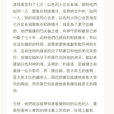
讓我看見到了七月，以色列人住在各城；那時他們
如同一人，聚集在耶路撒冷。這裡經文中的「如同
一人」指的就是同心合意，以色列人同心合意地在
七月從各城聚集在耶路撒冷，就是為了要守住棚
節。他們被擄到巴比倫之後，向神守節和獻祭已經
中斷了七十年，此時他們已經回到耶路撒冷，所以
在這住棚節的時期，就重新要恢復獻祭敬拜神的生
活。這就使得約薩達的兒子耶書亞和他的弟兄眾祭
司，並撒拉鐵的兒子所羅巴伯與他的弟兄，都起來
建築以色列神的壇。這裡的「約薩達」是被擄之前
最後一位大祭司，而「撒拉鐵」是大衛王的後裔，
是大衛王位的繼承人。因此耶書亞延續他爸爸大祭
司的職份，而所羅巴伯延續他爸爸撒拉鐵君王的職
份。
主呀，他們就這樣帶領著被擄歸回的以色列人，重
新照著神人摩西的律法書上所寫的，在壇上獻祭。