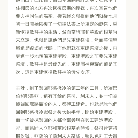
住棚節的地方再次恢復節期的慶祝，再次宣告他們
要與神同住的渴望。接著經文就提到他們就從七月
初一日開始恢復了一切律法書上所規定的獻祭，重
新恢復敬拜神的生活，然而當時耶和華殿的根基尚
未立定。也就是說他們是先重建祭壇，然而整個聖
殿還是毀壞的狀態，而他們就在重建祭壇之後，再
更進一步地預備重建聖殿。重建聖殿之前要先重建
祭壇，敬拜神是最優先的，重建屬神榮耀的殿是其
次，這是重建恢復敬拜神的優先次序。
主呀，到了歸回耶路撒冷的第二年的二月，所羅巴
伯和耶書亞，還有其餘的祭司、利未人，並一切被
擄歸回耶路撒冷的人，都興工建造。也就是說他們
回到耶路撒冷獻祭之後大約半年，開始重建聖殿，
而一切被擄歸回的人都全部參與在興工建造聖殿
裡。而當匠人立耶和華殿根基的時候，祭司皆穿禮
服吹號，亞薩的子孫利未人敲鈸，照以色列王大衛