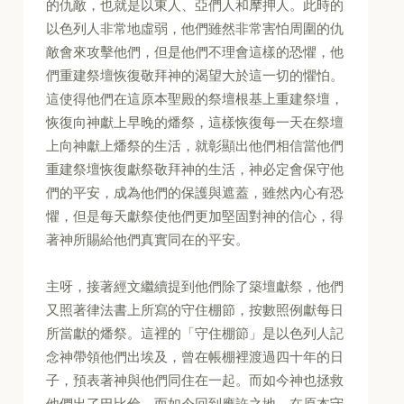
的仇敵，也就是以東人、亞們人和摩押人。此時的
以色列人非常地虛弱，他們雖然非常害怕周圍的仇
敵會來攻擊他們，但是他們不理會這樣的恐懼，他
們重建祭壇恢復敬拜神的渴望大於這一切的懼怕。
這使得他們在這原本聖殿的祭壇根基上重建祭壇，
恢復向神獻上早晚的燔祭，這樣恢復每一天在祭壇
上向神獻上燔祭的生活，就彰顯出他們相信當他們
重建祭壇恢復獻祭敬拜神的生活，神必定會保守他
們的平安，成為他們的保護與遮蓋，雖然內心有恐
懼，但是每天獻祭使他們更加堅固對神的信心，得
著神所賜給他們真實同在的平安。
主呀，接著經文繼續提到他們除了築壇獻祭，他們
又照著律法書上所寫的守住棚節，按數照例獻每日
所當獻的燔祭。這裡的「守住棚節」是以色列人記
念神帶領他們出埃及，曾在帳棚裡渡過四十年的日
子，預表著神與他們同住在一起。而如今神也拯救
他們出了巴比倫，而如今回到應許之地，在原本守