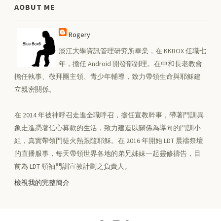
AOBUT ME
Rogery
淡江大學資訊管理研究所畢業，在 KKBOX 任職七
年，擔任 Android 開發部副理。在中和長老教會
擔任執事、敬拜團主領、青少年輔導，致力帶領生命與耶穌建
立親密關係。
在 2014 年被神呼召走進全職呼召，擔任宣教幹事，帶著門訓異
象走進憑著信心募款的生活，致力建造以關係為導向的門訓小
組，真實帶領門徒火熱跟隨耶穌。在 2016 年開始 LDT 晨禱祭壇
的直播服事，每天帶領世界各地的弟兄姊妹一起靈修禱告，目
前為 LDT 領袖門訓宣教計劃之負責人。
檢視我的完整簡介