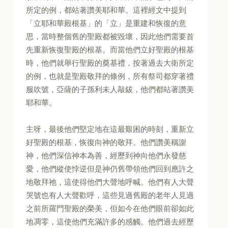
所定的例，都站著讚美耶和華。這裡經文中提到
「立耶和華殿根基」的「立」是重建和恢復的意
思，當時整個舊的聖殿都被毀壞，因此他們需要首
先重新恢復聖殿的根基。而當他們立好聖殿的根基
時，他們就舉行聖殿的奠基禮，按著過去大衛所定
的例，也就是聖殿敬拜的條例，所有祭司都穿著禮
服吹號，亞薩的子孫利未人敲鈸，他們都站著讚美
耶和華。
主呀，最後他們堅定地在這最艱困的時刻，重新立
好聖殿的根基，恢復向神的敬拜。他們讚美稱謝
神，他們深信神本為善，經歷到神向他們永發慈
愛，他們縱使悖逆但是神仍舊帶領他們回到應許之
地敬拜祂，這使得他們大聲地呼喊。他們有人大聲
哭號也有人大聲歡呼，這些見過舊殿的老年人見過
之前所羅門聖殿的榮美，但如今在他們眼前卻如此
地凋零，這使他們充滿許多的感觸。他們過去經歷