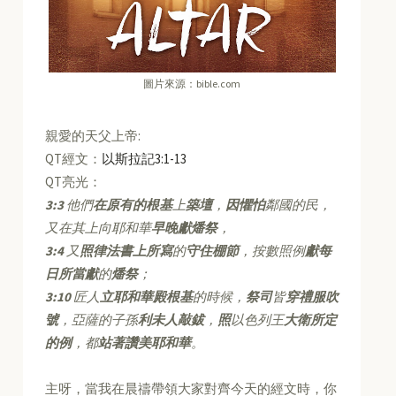
圖片來源：bible.com
親愛的天父上帝:
QT經文：
以斯拉記3:1-13
QT亮光：
3:3
他們
在原有的根基
上
築壇
，
因懼怕
鄰國的民，
又在其上向耶和華
早晚獻燔祭
，
3:4
又
照律法書上所寫
的
守住棚節
，按數照例
獻每
日所當獻
的
燔祭
；
3:10
匠人
立耶和華殿根基
的時候，
祭司
皆
穿禮服吹
號
，亞薩的子孫
利未人敲鈸
，
照
以色列王
大衛所定
的例
，都
站著讚美耶和華
。
主呀，當我在晨禱帶領大家對齊今天的經文時，你