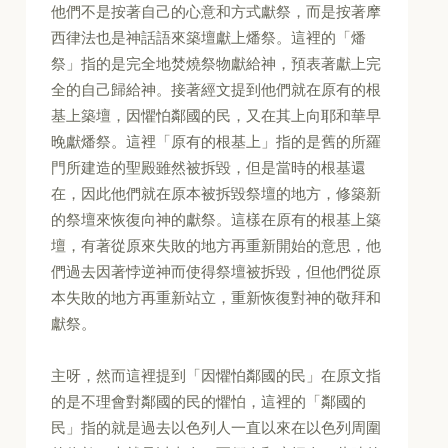
他們不是按著自己的心意和方式獻祭，而是按著摩
西律法也是神話語來築壇獻上燔祭。這裡的「燔
祭」指的是完全地焚燒祭物獻給神，預表著獻上完
全的自己歸給神。接著經文提到他們就在原有的根
基上築壇，因懼怕鄰國的民，又在其上向耶和華早
晚獻燔祭。這裡「原有的根基上」指的是舊的所羅
門所建造的聖殿雖然被拆毀，但是當時的根基還
在，因此他們就在原本被拆毀祭壇的地方，修築新
的祭壇來恢復向神的獻祭。這樣在原有的根基上築
壇，有著從原來失敗的地方再重新開始的意思，他
們過去因著悖逆神而使得祭壇被拆毀，但他們從原
本失敗的地方再重新站立，重新恢復對神的敬拜和
獻祭。
主呀，然而這裡提到「因懼怕鄰國的民」在原文指
的是不理會對鄰國的民的懼怕，這裡的「鄰國的
民」指的就是過去以色列人一直以來在以色列周圍