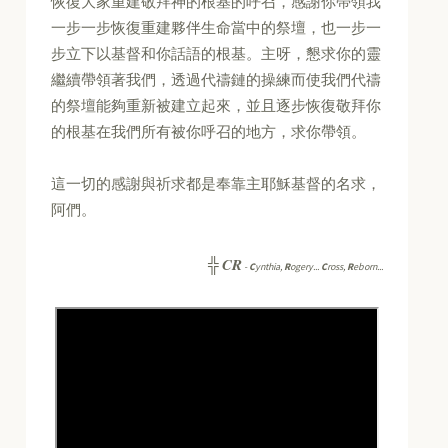
恢復大家重建敬拜神的根基的呼召，感謝你帶領我
一步一步恢復重建夥伴生命當中的祭壇，也一步一
步立下以基督和你話語的根基。主呀，懇求你的靈
繼續帶領著我們，透過代禱鏈的操練而使我們代禱
的祭壇能夠重新被建立起來，並且逐步恢復敬拜你
的根基在我們所有被你呼召的地方，求你帶領。
這一切的感謝與祈求都是奉靠主耶穌基督的名求，
阿們。
CR
╬
-
C
ynthia,
R
ogery...
C
ross,
R
eborn...