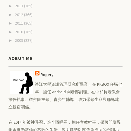
2013
(365)
►
2012
(366)
►
2011
(365)
►
2010
(365)
►
2009
(227)
►
AOBUT ME
Rogery
淡江大學資訊管理研究所畢業，在 KKBOX 任職七
年，擔任 Android 開發部副理。在中和長老教會
擔任執事、敬拜團主領、青少年輔導，致力帶領生命與耶穌建
立親密關係。
在 2014 年被神呼召走進全職呼召，擔任宣教幹事，帶著門訓異
象走進憑著信心募款的生活，致力建造以關係為導向的門訓小