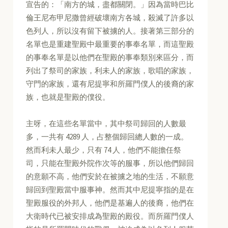
宣告的：「南方的城，盡都關閉。」因為當時巴比
倫王尼布甲尼撒曾經破壞南方各城，殺滅了許多以
色列人，所以沒有留下被擄的人。接著第三部分的
名單也是重建聖殿中最重要的事奉名單，而這聖殿
的事奉名單是以他們在聖殿的事奉類別來區分，而
列出了祭司的家族，利未人的家族，歌唱的家族，
守門的家族，還有尼提寧和所羅門僕人的後裔的家
族，也就是聖殿的僕役。
主呀，在這些名單當中，其中祭司歸回的人數最
多，一共有 4289 人，占整個歸回總人數的一成。
然而利未人最少，只有 74 人，他們不能擔任祭
司，只能在聖殿外院作次等的服事，所以他們歸回
的意願不高，他們安於在被擄之地的生活，不願意
歸回到聖殿當中服事神。然而其中尼提寧指的是在
聖殿服役的外邦人，他們是基遍人的後裔，他們在
大衛時代已被安排成為聖殿的殿役。而所羅門僕人