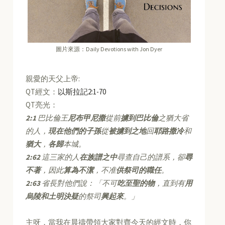
圖片來源：Daily Devotions with Jon Dyer
親愛的天父上帝:
QT經文：
以斯拉記2:1-70
QT亮光：
2:1
巴比倫王
尼布甲尼撒
從前
擄到巴比倫
之猶大省
的人，
現在他們的子孫
從
被擄到之地
回
耶路撒冷
和
猶大
，
各歸
本城。
2:62
這三家的人
在族譜之中
尋查自己的譜系，卻
尋
不著
，因此
算為不潔
，不准
供祭司的職任
。
2:63
省長對他們說：「不可
吃至聖的物
，直到有
用
烏陵和土明決疑
的祭司
興起來
。」
主呀，當我在晨禱帶領大家對齊今天的經文時，你