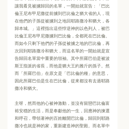
讓我看見被擄歸回的名單，一開始就宣告：「巴比
倫王尼布甲尼撒從前擄到巴比倫之猶大省的人，現
在他們的子孫從被擄到之地回耶路撒冷和猶大，各
歸本城。」這裡指出這些悖逆神的以色列人，被巴
比倫王尼布甲尼撒擄到巴比倫，全都死在巴比倫。
而如今只剩下他們的子孫從被擄之地的巴比倫，再
次回到耶路撒冷和猶大，而這名單的一開始就是宣
告歸回名單當中重要的領袖。其中所羅巴伯是被波
斯王指派的省長，而他是猶大王約雅斤的孫子。然
而「所羅巴伯」在原文是「巴比倫的種」的意思，
因此所羅巴伯是生在巴比倫，從來都沒有去過耶路
撒冷和猶大。
主呀，然而他的心被神激動，並沒有留戀巴比倫富
裕安穩的生活，而是奉獻他的一生，回應神的揀選
和呼召，帶領著神的百姓離開巴比倫，歸回到耶路
撒冷也就是神的家，重新建造神的聖殿。而名單中