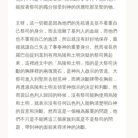
能按著祭司的職分領受到神的供應吃那至聖的物。
主呀，這一切都是因為他們的先祖過去並不看重自
己祭司的身分，而去混雜了基列人的血統，而他們
也不重視自己的族譜，所以就沒有好好地保存，最
後就讓自己失去了事奉神的重要身分。然而省長所
羅巴伯提到直到有用烏陵和土明決疑的祭司興起
來，這裡經文中的「烏陵和土明」指的是大祭司決
斷的胸牌裡的兩塊寶石，是神向人啟示的管道。大
祭司進入到聖所去朝見神，而將決斷牌帶在胸前，
再透過烏陵和土明去領受神指示的決定和判斷。然
而當以色列人歸回的時候，沒有祭司能夠使用烏陵
和土明，就表示沒有任何以色列人能夠清楚明白神
的旨意和決斷。然而這是一個極為嚴重的問題，他
們不只是不能將這三個家族到底是不是祭司的問
題，帶到神的面前來尋求神的決斷。