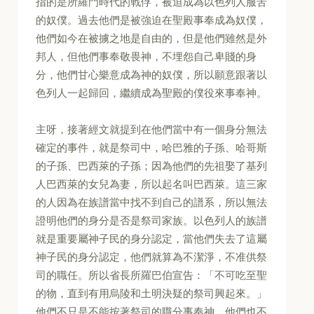
指的是所羅門時代的戰俘，被迫成為以色列人服苦
的奴僕。過去他們是被強迫在聖殿事奉成為奴僕，
他們如今在被擄之地是自由的，但是他們雖然是外
邦人，但他們事奉敬畏神，不埋怨自己卑賤的身
分，他們甘心樂意成為神的奴僕，所以願意跟著以
色列人一起歸回，繼續成為聖殿的僕役來事奉神。
主呀，接著經文就提到在他們當中有一個身分無法
確定的事件，就是祭司中，哈巴雅的子孫、哈哥斯
的子孫、巴西萊的子孫；因為他們的先祖娶了基列
人巴西萊的女兒為妻，所以起名叫巴西萊。這三家
的人因為在族譜當中找不到自己的譜系，所以無法
證明他們的身分是否是祭司家族。以色列人的族譜
就是重要屬神子民的身分認定，當他們失去了這屬
神子民的身分認定，他們就算為不潔淨，不准供祭
司的職任。所以省長所羅巴伯宣告：「不可吃至聖
的物，直到有用烏陵和土明決疑的祭司興起來。」
他們不只是不能按著祭司的職分事奉神，他們也不