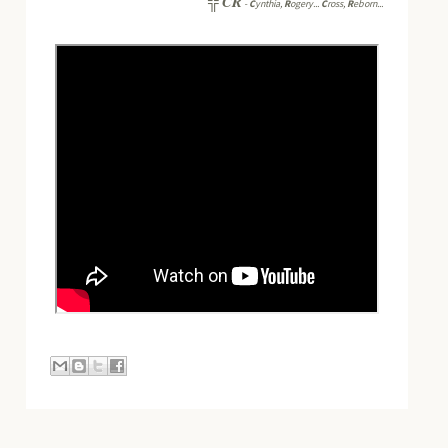
CR
╬
-
C
ynthia,
R
ogery...
C
ross,
R
eborn...