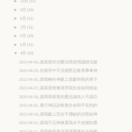
10月
(31)
►
9月
(30)
►
8月
(31)
►
7月
(31)
►
6月
(30)
►
5月
(31)
►
4月
(30)
▼
2022-04-30, 讓基督的光醫治我使我踐踏仇敵
2022-04-29, 在困苦中不頂撞堅定敬畏事奉神
2022-04-28, 讓我轉向神獻上當獻初熟的果子
2022-04-27, 讓基督熬煉潔淨我生命如同精金
2020-04-26, 讓我用基督的愛忠誠待人不詭詐
2022-04-25, 遵行神話語恢復生命和平安的約
2022-04-24, 讓我獻上完全不殘缺的活祭給神
2022-04-23, 讓我不忘神揀選我永不改變的愛
2022-04-22, 讓我徹底查清潔淨重建生命的殿