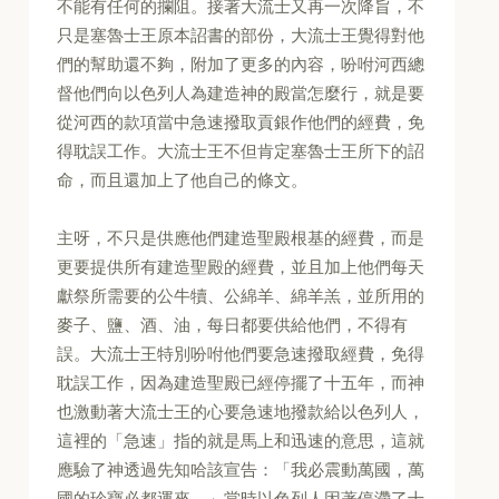
不能有任何的攔阻。接著大流士又再一次降旨，不
只是塞魯士王原本詔書的部份，大流士王覺得對他
們的幫助還不夠，附加了更多的內容，吩咐河西總
督他們向以色列人為建造神的殿當怎麼行，就是要
從河西的款項當中急速撥取貢銀作他們的經費，免
得耽誤工作。大流士王不但肯定塞魯士王所下的詔
命，而且還加上了他自己的條文。
主呀，不只是供應他們建造聖殿根基的經費，而是
更要提供所有建造聖殿的經費，並且加上他們每天
獻祭所需要的公牛犢、公綿羊、綿羊羔，並所用的
麥子、鹽、酒、油，每日都要供給他們，不得有
誤。大流士王特別吩咐他們要急速撥取經費，免得
耽誤工作，因為建造聖殿已經停擺了十五年，而神
也激動著大流士王的心要急速地撥款給以色列人，
這裡的「急速」指的就是馬上和迅速的意思，這就
應驗了神透過先知哈該宣告：「我必震動萬國，萬
國的珍寶必都運來。」當時以色列人因著停滯了十