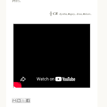
阿們。
CR
╬
-
C
ynthia,
R
ogery...
C
ross,
R
eborn...