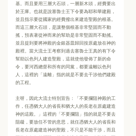
基。而且要用三層大石頭，一層新木頭，經費要出
於王庫。也就是說塞魯士王下令要為耶和華建殿，
並且指示要從國家的經費撥出來建造聖殿的根基。
而這三層大石頭，是讓整個根基非常堅固而不動
搖，預表著從神而來的幫助是非常堅固而不動搖。
並且提到要將神殿的金銀器皿歸回按原處放在神的
殿裡。當大流士王考察到過去塞魯士王真的有下令
幫助以色列人建造聖殿，這就使他發佈了新的命
令，要河西總督和所有的同黨，都要遠離以色列
人，這裡的「遠離」指的就是不要去干涉他們建殿
的工程。
主呀，因此大流士特別宣告：「不要攔阻神殿的工
作，任憑猶大人的省長和猶大人的長老在原處建造
神的這殿。」這裡的「不要攔阻」指的就是不要去
阻礙，要放任不管的意思，就任憑猶大人的省長和
長老在原處建造神的聖殿，不只是不能干涉，而且