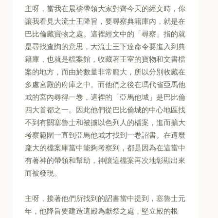
主呀，當我在晨禱帶領大家對齊今天的經文時，你
讓我看見大流士王降旨，要尋察典籍庫內，就是在
巴比倫藏寶物之處。這裡經文中的「尋察」指的就
是尋找查詢的意思，大流士王下達命令要進入到典
籍庫，也就是檔案館，收藏著王室的寶物和文書檔
案的地方，而由於數量非常龐大，所以分別收藏在
多處宮殿的府庫之中。而他們之後在瑪代省亞馬他
城的宮內尋得一卷，這裡的「亞馬他城」是巴比倫
四大首都之一。因此他們從巴比倫城的中心地區找
不到有關塞魯士和被擄以色列人的檔案，進而擴大
考察範圍一直到亞馬他城才找到一卷詔書。在這麼
龐大的檔案庫當中能夠考察到，都是因為在這當中
有著神的帶領和幫助，神讓這檔案再次地彰顯出來
而被發現。
主呀，接著他們所找到的詔書當中提到，塞魯士元
年，他降旨要建造這殿為獻祭之處，堅立殿的根