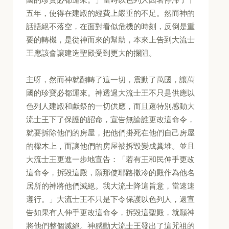
五年，使得在建殿的經費上嚴重的不足。然而神的
話語絕不落空，在面對看似危機的時刻，反倒是重
要的轉機，是從神而來的幫助，本來上告到大流士
王應該會讓建造聖殿受到更大的攔阻。
主呀，然而神就翻轉了這一切，震動了萬國，讓萬
國的珍寶必都運來。神透過大流士王不只是供應以
色列人建殿和獻祭的一切供應，而且還特別感動大
流士王下了保護的詔命，宣告無論誰更改這命令，
就要拆除他們的房屋，把他們掛死在他們自己房屋
的樑木上，而讓他們的房屋被拆毀變成糞堆。並且
大流士王更進一步地宣告：「若有王和民伸手更改
這命令，拆毀這殿，願那使耶路撒冷的殿作為他名
居所的神將他們滅絕。我大流士降這旨意，當速速
遵行。」大流士王不只是下令保護以色列人，還宣
告如果有人伸手更改這命令，拆毀這聖殿，就願神
將他們整個滅絕。神感動大流士王發出了這咒祖的