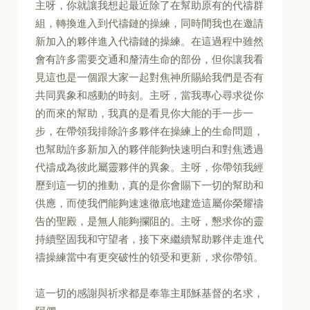
主呀，你就讓我想起最近除了在幫助原有的代禱群
組，轉換進入到代禱鏈的操練，同時間我也在邀請
新加入的夥伴進入代禱鏈的操練。在這過程中雖然
會有許多需要交通和釐清生命的部份，但你讓我看
見這也是一個跟大家一起對焦神所賜給我們是否有
共同異象和感動的時刻。主呀，當我專心尋求從你
的而來的幫助，我真的是看見你大能的手一步一
步，在帶領我排除許多夥伴在操練上的生命問題，
也幫助許多新加入的夥伴能夠快速明白和對焦透過
代禱成為彼此屬靈夥伴的異象。主呀，你帶領我經
歷到這一切的推動，真的是你會賜下一切的幫助和
供應，而使我們能夠速速徹底地建造這屬你榮耀禱
告的聖殿，是無人能夠攔阻的。主呀，懇求你的靈
持續堅固我和守望者，接下來繼續幫助夥伴走進代
禱操練當中有更突破性的領受和更新，求你帶領。
這一切的感謝與祈求都是奉靠主耶穌基督的名求，