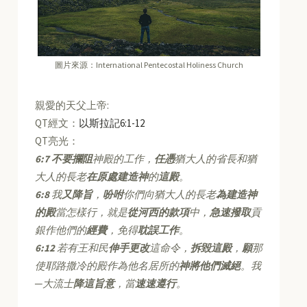
圖片來源：International Pentecostal Holiness Church
親愛的天父上帝:
QT經文：
以斯拉記6:1-12
QT亮光：
6:7
不要攔阻
神殿的工作，
任憑
猶大人的省長和猶
大人的長老
在原處建造神
的
這殿
。
6:8
我
又降旨
，
吩咐
你們向猶大人的長老
為建造神
的殿
當怎樣行，就是
從河西的款項
中，
急速撥取
貢
銀作他們的
經費
，免得
耽誤工作
。
6:12
若有王和民
伸手更改
這命令，
拆毀這殿
，
願
那
使耶路撒冷的殿作為他名居所的
神將他們滅絕
。我
─大流士
降這旨意
，當
速速遵行
。