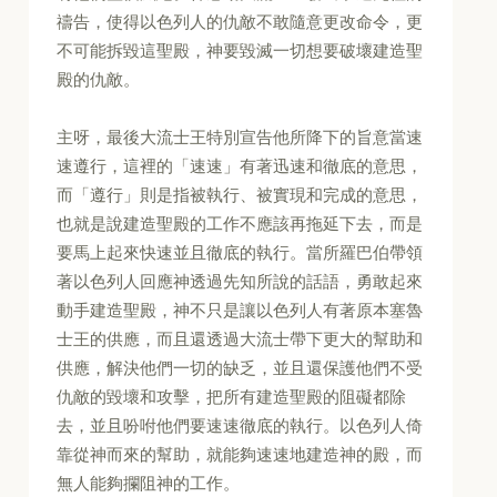
禱告，使得以色列人的仇敵不敢隨意更改命令，更
不可能拆毀這聖殿，神要毀滅一切想要破壞建造聖
殿的仇敵。
主呀，最後大流士王特別宣告他所降下的旨意當速
速遵行，這裡的「速速」有著迅速和徹底的意思，
而「遵行」則是指被執行、被實現和完成的意思，
也就是說建造聖殿的工作不應該再拖延下去，而是
要馬上起來快速並且徹底的執行。當所羅巴伯帶領
著以色列人回應神透過先知所說的話語，勇敢起來
動手建造聖殿，神不只是讓以色列人有著原本塞魯
士王的供應，而且還透過大流士帶下更大的幫助和
供應，解決他們一切的缺乏，並且還保護他們不受
仇敵的毀壞和攻擊，把所有建造聖殿的阻礙都除
去，並且吩咐他們要速速徹底的執行。以色列人倚
靠從神而來的幫助，就能夠速速地建造神的殿，而
無人能夠攔阻神的工作。