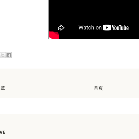
文章
首頁
VE