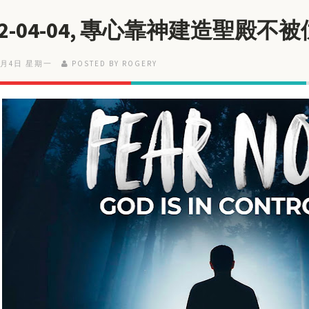
22-04-04, 專心靠神建造聖殿不
4月4日 星期一
POSTED BY ROGERY