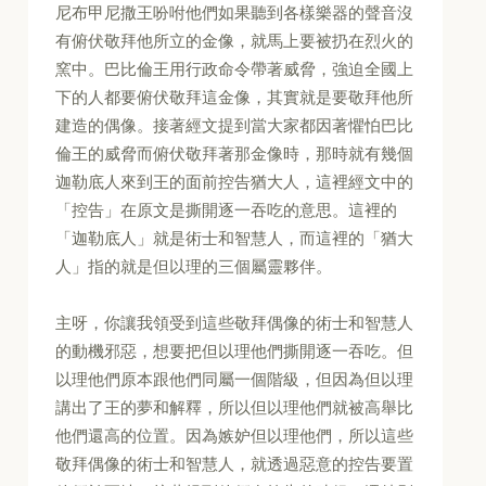
尼布甲尼撒王吩咐他們如果聽到各樣樂器的聲音沒
有俯伏敬拜他所立的金像，就馬上要被扔在烈火的
窯中。巴比倫王用行政命令帶著威脅，強迫全國上
下的人都要俯伏敬拜這金像，其實就是要敬拜他所
建造的偶像。接著經文提到當大家都因著懼怕巴比
倫王的威脅而俯伏敬拜著那金像時，那時就有幾個
迦勒底人來到王的面前控告猶大人，這裡經文中的
「控告」在原文是撕開逐一吞吃的意思。這裡的
「迦勒底人」就是術士和智慧人，而這裡的「猶大
人」指的就是但以理的三個屬靈夥伴。
主呀，你讓我領受到這些敬拜偶像的術士和智慧人
的動機邪惡，想要把但以理他們撕開逐一吞吃。但
以理他們原本跟他們同屬一個階級，但因為但以理
講出了王的夢和解釋，所以但以理他們就被高舉比
他們還高的位置。因為嫉妒但以理他們，所以這些
敬拜偶像的術士和智慧人，就透過惡意的控告要置