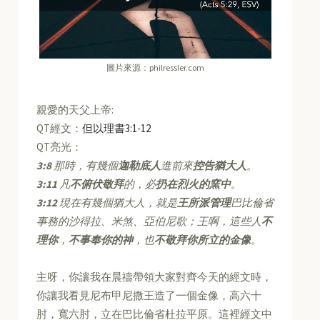
圖片來源：philressler.com
親愛的天父上帝:
QT經文：
但以理書3:1-12
QT亮光：
3:8
那時，有幾個
迦勒底人
進前來
控告猶大人
。
3:11
凡
不俯伏敬拜
的，必
扔在烈火的窯中
。
3:12
現在有幾個猶大人，就是
王所派管理
巴比倫省
事務的沙得拉、米煞、亞伯尼歌；王啊，這些人
不
理你
，
不事奉你的神
，也
不敬拜你所立的金像
。
主呀，你讓我在晨禱帶領大家對齊今天的經文時，
你讓我看見尼布甲尼撒王造了一個金像，高六十
肘，寬六肘，立在巴比倫省杜拉平原。這裡經文中