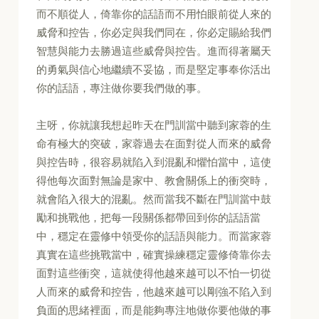
而不順從人，倚靠你的話語而不用怕眼前從人來的
威脅和控告，你必定與我們同在，你必定賜給我們
智慧與能力去勝過這些威脅與控告。進而得著屬天
的勇氣與信心地繼續不妥協，而是堅定事奉你活出
你的話語，專注做你要我們做的事。
主呀，你就讓我想起昨天在門訓當中聽到家蓉的生
命有極大的突破，家蓉過去在面對從人而來的威脅
與控告時，很容易就陷入到混亂和懼怕當中，這使
得他每次面對無論是家中、教會關係上的衝突時，
就會陷入很大的混亂。然而當我不斷在門訓當中鼓
勵和挑戰他，把每一段關係都帶回到你的話語當
中，穩定在靈修中領受你的話語與能力。而當家蓉
真實在這些挑戰當中，確實操練穩定靈修倚靠你去
面對這些衝突，這就使得他越來越可以不怕一切從
人而來的威脅和控告，他越來越可以剛強不陷入到
負面的思緒裡面，而是能夠專注地做你要他做的事