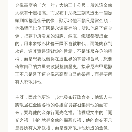
金像高度的「六十肘」大約三十公尺，所以這金像
大概有十層樓高。而尼布甲尼撒王刻意造出一個從
頭到腳都是金子的像，顯示出他不願只是當金頭，
他渴望巴比倫王國是永遠長存的，所以他造了這金
像，把夢中所看見的銀胸、銅腹、鐵腿都變成金
的，用來象徵巴比倫王國不會被取代，而能夠存到
永遠。這其實是違背你的旨意，不是降服在你的權
柄，而是想要脫離你在這世界的掌管和旨意，想要
倚靠自己的力量去改變整個歷史。接著尼布甲尼撒
王不只是造了這金像來高舉自己的榮耀，而是要所
有人都敬拜他。
主呀，因此他更進一步地發布行政命令，他派人去
將散居在全國各地的各級官員都召集到他的面前
來，要為他的金像行開光之禮。這裡經文中的「開
光之禮」指的就是金像的揭幕典禮，他的命令不只
是要所有人來觀禮，而是要來敬拜他所造的金像。