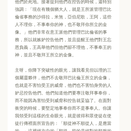
他們於死地。接著提到他們在控告的時候，還特別
強調：「現在有幾個猶大人，就是王所派管理巴比
倫省事務的沙得拉，米煞，亞伯尼歌，王阿，這些
人不理你，不事奉你的神，也不敬拜你所立的金
像。」他們非常在意王派他們管理巴比倫省的事
務，所以就嫉妒控告他們，並且提醒王他們對王忘
恩負義，王高舉他們但他們卻不理他，不事奉王的
神，並且不敬拜王所立的金像。
主呀，你降下突破性的眼光，讓我看見但以理的三
個屬靈夥伴，他們不去敬拜巴比倫王所立的金像，
也就是不害怕受王的威脅，他們也不害怕身旁的人
妒忌控告他們。他們知道他們要專注敬拜事奉你，
而不能因為害怕受到威脅和控告就妥協了。在面對
衝突的時候，要堅定地事奉你而不是事奉人。你讓
我領受到這樣的生命眼光，就是彼得和眾使徒在使
徒行傳裡面所宣告的：「順從神不順從人，是應當
的。」這裡經文中的「順從」指的是絕對的順服的