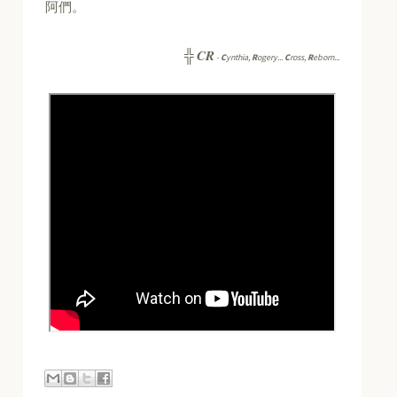
阿們。
CR
╬
-
C
ynthia,
R
ogery...
C
ross,
R
eborn...