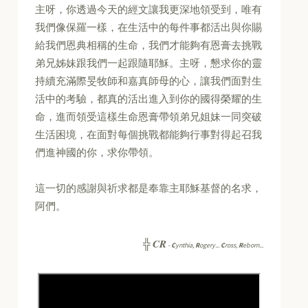
主呀，你透過今天的經文讓我更深地領受到，唯有
我們像保羅一樣，在生活中的每件事都活出與你賜
給我們恩典相稱的生命，我們才能夠有恩膏去挑戰
弟兄姊妹跟我們一起跟隨耶穌。主呀，懇求你的靈
持續充滿際旻牧師和嘉真師母的心，讓我們面對生
活中的考驗，都真的活出進入到你的國得榮耀的生
命，進而領受這樣生命恩膏帶領弟兄姐妹一同突破
生活困境，在面對每個挑戰都能夠行事對得起召我
們進神國的你，求你帶領。
這一切的感謝與祈求都是奉靠主耶穌基督的名求，
阿們。
CR
╬
-
C
ynthia,
R
ogery...
C
ross,
R
eborn...