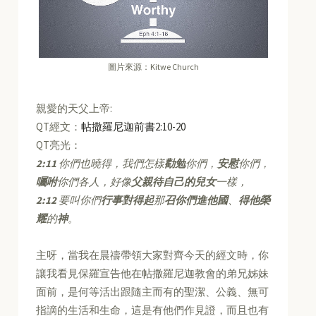
圖片來源：Kitwe Church
親愛的天父上帝:
QT經文：
帖撒羅尼迦前書2:10-20
QT亮光：
2:11
你們也曉得，我們怎樣
勸勉
你們，
安慰
你們，
囑咐
你們各人，好像
父親待自己的兒女
一樣，
2:12
要叫你們
行事對得起
那
召你們進他國
、
得他榮
耀
的
神
。
主呀，當我在晨禱帶領大家對齊今天的經文時，你
讓我看見保羅宣告他在帖撒羅尼迦教會的弟兄姊妹
面前，是何等活出跟隨主而有的聖潔、公義、無可
指謫的生活和生命，這是有他們作見證，而且也有