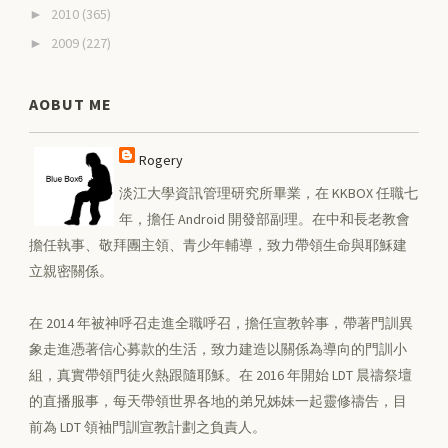
2010
(365)
►
2009
(227)
►
AOBUT ME
Rogery
淡江大學資訊管理研究所畢業，在 KKBOX 任職七
年，擔任 Android 開發部副理。在中和長老教會
擔任執事、敬拜團主領、青少年輔導，致力帶領生命與耶穌建
立親密關係。
在 2014 年被神呼召走進全職呼召，擔任宣教幹事，帶著門訓異
象走進憑著信心募款的生活，致力建造以關係為導向的門訓小
組，真實帶領門徒火熱跟隨耶穌。在 2016 年開始 LDT 晨禱祭壇
的直播服事，每天帶領世界各地的弟兄姊妹一起靈修禱告，目
前為 LDT 領袖門訓宣教計劃之負責人。