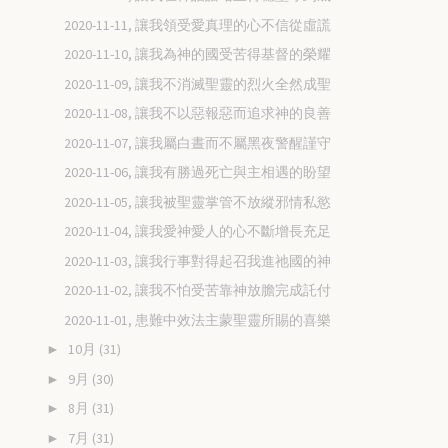
2020-11-11, 讓我領受愛真理的心不信從虛謊
2020-11-10, 讓我為神的國受苦得基督的榮耀
2020-11-09, 讓我不消滅聖靈的烈火全然成聖
2020-11-08, 讓我不以惡報惡而追求神的良善
2020-11-07, 讓我屬白晝而不屬黑夜警醒謹守
2020-11-06, 讓我有勝過死亡與主相遇的盼望
2020-11-05, 讓我被聖靈掌管不放縱邪情私慾
2020-11-04, 讓我愛神愛人的心不斷增長充足
2020-11-03, 讓我行事對得起召我進祂國的神
2020-11-02, 讓我不怕受苦靠神放膽完成託付
2020-11-01, 患難中效法主蒙聖靈所賜的喜樂
10月
(31)
►
9月
(30)
►
8月
(31)
►
7月
(31)
►