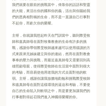
我們就要在眼前的挑戰當中，倚靠你的話語和聖靈
的大能，來活出你的國和你的義，活出與你賜給我
們的恩典相對稱的生命，而不是一直讓自己行事對
不起你，而虧欠你的榮耀。
主呀，你就讓我想起昨天在門訓當中，聽到際旻牧
師和嘉真師母在面對牧養教會的生命有許多的挑
戰，感謝你帶領際旻牧師越來越可以使用禱讀的方
式來跟弟兄姊妹建立與你的連結，然而在面對教會
事奉的壓力與挑戰，而最近嘉真師母又需要回到高
雄照顧母親，使得際旻牧師在生活當中面對到很大
的考驗，而容易使他用老我的方式去面對他的軟
弱。主呀，感謝你讓我放膽地勸勉和挑戰際旻牧師
和嘉真師母在面對這樣環境的逼迫和考驗，不要使
自己的生命陷入到軟弱之中，而是要更加讓我們的
行事都對得起召我們進入神國得榮耀的你。