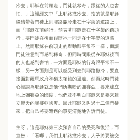
冷去；耶穌在前頭走，門徒就希奇，跟從的人也害
怕。」這裡經文中「上耶路撒冷去」指的就是耶穌
繼續帶著門徒上到耶路撒冷走在十字架的道路上，
而「耶穌在前頭行」預表著耶穌走在十字架的前頭
行，要門徒在後面跟隨祂一同走在十字架的道路
上。然而耶穌在前頭走的舉動跟平常不一樣，而讓
門徒注意到而感到稀奇，但同時間跟從在耶穌後面
的人也感到害怕，一方面是耶穌的行為跟平常不一
樣，另一方面則是可以感受到去到耶路撒冷，要直
接面對羅馬政府和猶太領袖的逼迫。然而此時門徒
心裡認為耶穌就是他們所期盼的彌賽亞，要來建立
地上彌賽亞的國度，他們並不明白耶穌來是要來建
立屬天的彌賽亞國度。因此耶穌又叫過十二個門徒
來，把自己將要遭遇的事更清楚地告訴門徒。
主呀，這是耶穌第三次預言自己的受死和復活，而
宣告：「看哪，我們上耶路撒冷去，人子將要被交