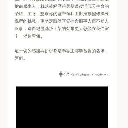
捨命服事人，就越能經歷得著基督復活屬天生命的
榮耀。主呀，懇求你的靈帶領我面對推動靈修操練
課程的挑戰，更堅定跟隨基督捨命服事人而不受人
服事，進而經歷基督十架的榮耀更大彰顯在我們當
中，求你帶領。
這一切的感謝與祈求都是奉靠主耶穌基督的名求，
阿們。
CR
╬
-
C
ynthia,
R
ogery...
C
ross,
R
eborn...