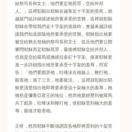
給祭司長和文士，他們要定祂死罪，交給外邦
人。」這裡彰顯出耶穌在越靠近十字架的受死，就
越跟門徒詳細描述祂所要承受的苦難，這裡就彰顯
耶穌在帶領我們走十字架的道路時，會越來越詳細
讓我們知道跟隨祂所要承受的苦難。耶穌指出祂要
被交給猶太領袖的祭司長和文士，並且他們要公開
審問耶穌而定耶穌死罪，最後將耶穌交給外邦人，
也就是交給羅馬巡撫彼拉多釘十字架。接著耶穌更
進一步詳細指出祂所要承受十字架的羞辱，而宣
告：「他們要戲弄祂，吐唾沫在祂臉上，鞭打祂，
殺害祂；過了三天，祂要復活。」這裡就彰顯出耶
穌更清楚指出祂即將要承受這十架極大的羞辱，祂
雖然是彌賽亞君王的地位，然而祂要經歷到被羅馬
兵丁戲弄，吐唾沫和鞭打祂，使耶穌受到極大的羞
辱，最後才殺害祂。
主呀，然而耶穌不斷強調宣告祂即將受到的十架苦