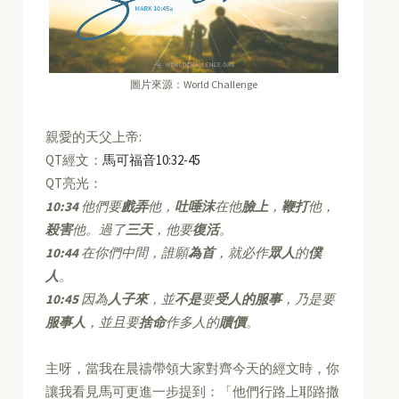
圖片來源：World Challenge
親愛的天父上帝:
QT經文：
馬可福音10:32-45
QT亮光：
10:34
他們要
戲弄
他，
吐唾沫
在他
臉上
，
鞭打
他，
殺害
他。過了
三天
，他要
復活
。
10:44
在你們中間，誰願
為首
，就必作
眾人
的
僕
人
。
10:45
因為
人子來
，並
不是
要
受人的服事
，乃是要
服事人
，並且要
捨命
作多人的
贖價
。
主呀，當我在晨禱帶領大家對齊今天的經文時，你
讓我看見馬可更進一步提到：「他們行路上耶路撒