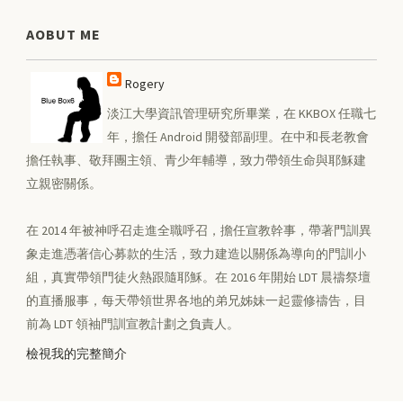
AOBUT ME
Rogery
淡江大學資訊管理研究所畢業，在 KKBOX 任職七
年，擔任 Android 開發部副理。在中和長老教會
擔任執事、敬拜團主領、青少年輔導，致力帶領生命與耶穌建
立親密關係。
在 2014 年被神呼召走進全職呼召，擔任宣教幹事，帶著門訓異
象走進憑著信心募款的生活，致力建造以關係為導向的門訓小
組，真實帶領門徒火熱跟隨耶穌。在 2016 年開始 LDT 晨禱祭壇
的直播服事，每天帶領世界各地的弟兄姊妹一起靈修禱告，目
前為 LDT 領袖門訓宣教計劃之負責人。
檢視我的完整簡介