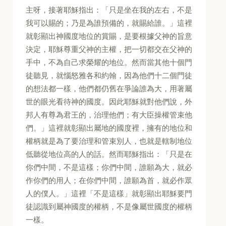
主呀，接著耶穌指出：「只是坐在我的左右，不是
我可以賜的；乃是為誰預備的，就賜給誰。」這裡
就彰顯出神國度地位的賞賜，是要根據父神的旨意
決定，耶穌尊重父神的主權，把一切都交在父神的
手中，不為自己求榮耀的地位。然而當其他十個門
徒聽見，就惱怒雅各和約翰，因為他們十二個門徒
的想法都一樣，他們都仍舊在爭論誰為大，用著屬
世的眼光看待神的國度。因此耶穌就對他們說，外
邦人有尊為君王的，治理他們；有大臣操權管束他
們。」這裡就彰顯出屬地的國度裡，擁有的地位和
權柄就是為了要治理和管束別人，也就是轄制地位
低聽從地位高的人的話。然而耶穌指出：「只是在
你們中間，不是這樣；你們中間，誰願為大，就必
作你們的用人；在你們中間，誰願為首，就必作眾
人的僕人。」這裡「不是這樣」就彰顯出耶穌要門
徒認識到屬神國度的權柄，不是像屬世國度的權柄
一樣。