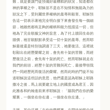
難，就是要讓門徒預備好最糟糕的狀況，知道都在
神的掌權之中，耶穌並不是在不知情和無能為力的
狀況之下，受到屬世界權柄的羞辱和殺害。耶穌預
告這一切表示著祂完全明白接下來會發生每一個細
節，祂雖然都有足夠的權柄和能力抵擋這一切，但
祂為了完全順服父神的旨意，為了付上贖回生命的
贖價，祂甘願默默承受這一切十架的羞辱。然而耶
穌最後還是特別強調過了三天，祂要復活。這裡就
彰顯出在經歷榮耀之前，會先有十架的苦難，而經
歷復活之前，會先有十架的死亡。然而耶穌就走在
我們的前頭，經歷十架的苦難與死亡，最後帶領我
們一同經歷死而復活的榮耀。然而此時的門徒不知
道耶穌說這些話的意思，他們還是認為耶穌上耶路
撒冷之後，馬上就要建立地上的國度成為君王，因
此雅各和約翰進前來求耶穌說：「賜我們在你的榮
耀裏，一個坐在你右邊，一個坐在你左邊。」
主呀，其中這裡「在你的榮耀裏」在門徒的眼中就