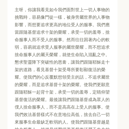
主呀，你讓我看見如今我們面對世上一切人事物的
挑戰時，容易像門徒一樣，被身旁屬世界的人事物
影響，而想要追求更高的地位受人的服事。我們應
當跟隨基督追求十架的榮耀，承受一切的羞辱，捨
命服事人而不受人的服事。然而往往因著內心的軟
弱，容易就追求受人服事的屬世榮耀，而不想追求
捨命服事人的屬天榮耀，就使生命陷入混亂之中。
懇求聖靈降下突破性的恩膏，讓我們跟隨耶穌走十
架的道路，看見基督十架受辱所要彰顯復活的榮
耀。使我們的心反覆默想領受主的話，不追求屬世
的榮耀，而是追求基督十架的榮耀。使我們更願意
跟隨耶穌一起背十架，承受一切的羞辱，定睛仰望
基督復活的榮耀。最後讓我們跟隨基督成為眾人的
僕人捨命服事人，而不是高高在上受人的服事。使
我們效法基督樣式不在意地位高低，捨去自己一切
來服事生命最缺乏軟弱的人。使我們跟隨基督越是