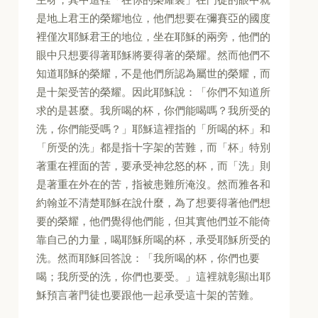
是地上君王的榮耀地位，他們想要在彌賽亞的國度
裡僅次耶穌君王的地位，坐在耶穌的兩旁，他們的
眼中只想要得著耶穌將要得著的榮耀。然而他們不
知道耶穌的榮耀，不是他們所認為屬世的榮耀，而
是十架受苦的榮耀。因此耶穌說：「你們不知道所
求的是甚麼。我所喝的杯，你們能喝嗎？我所受的
洗，你們能受嗎？」耶穌這裡指的「所喝的杯」和
「所受的洗」都是指十字架的苦難，而「杯」特別
著重在裡面的苦，要承受神忿怒的杯，而「洗」則
是著重在外在的苦，指被患難所淹沒。然而雅各和
約翰並不清楚耶穌在說什麼，為了想要得著他們想
要的榮耀，他們覺得他們能，但其實他們並不能倚
靠自己的力量，喝耶穌所喝的杯，承受耶穌所受的
洗。然而耶穌回答說：「我所喝的杯，你們也要
喝；我所受的洗，你們也要受。」這裡就彰顯出耶
穌預言著門徒也要跟他一起承受這十架的苦難。