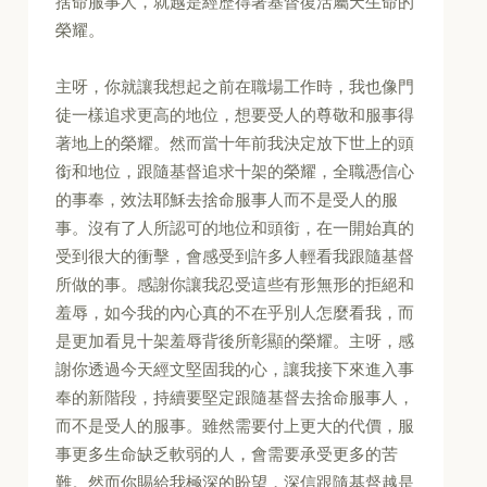
捨命服事人，就越是經歷得著基督復活屬天生命的
榮耀。
主呀，你就讓我想起之前在職場工作時，我也像門
徒一樣追求更高的地位，想要受人的尊敬和服事得
著地上的榮耀。然而當十年前我決定放下世上的頭
銜和地位，跟隨基督追求十架的榮耀，全職憑信心
的事奉，效法耶穌去捨命服事人而不是受人的服
事。沒有了人所認可的地位和頭銜，在一開始真的
受到很大的衝擊，會感受到許多人輕看我跟隨基督
所做的事。感謝你讓我忍受這些有形無形的拒絕和
羞辱，如今我的內心真的不在乎別人怎麼看我，而
是更加看見十架羞辱背後所彰顯的榮耀。主呀，感
謝你透過今天經文堅固我的心，讓我接下來進入事
奉的新階段，持續要堅定跟隨基督去捨命服事人，
而不是受人的服事。雖然需要付上更大的代價，服
事更多生命缺乏軟弱的人，會需要承受更多的苦
難。然而你賜給我極深的盼望，深信跟隨基督越是