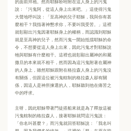
的面前拜祂。然而耶穌吩咐附在這人身上的污鬼
說：「污鬼阿，從這人身上出來吧。」這使得污鬼
大聲地呼叫說：「至高神的兒子耶穌，我與你有甚
麼相干？我指著神懇求你，不要叫我受苦。」這裡
就彰顯出污鬼因著耶穌身上的權柄，而認識到耶穌
就是至高神的兒子，然而污鬼一開始抵擋耶穌的命
令，不想要從這人身上出來，因此污鬼才對耶穌說
牠與耶穌有什麼相干。這裡也就彰顯出屬神的和屬
撒旦的本來就不相干，然而因為這污鬼附著在屬神
的人身上，雖然耶穌跟附在格拉森人身上的污鬼沒
有關係，但跟這位被污鬼轄制的格拉森人卻有關
係，因這人是神所揀選的人，耶穌聽到他在痛苦之
中的呼求。
主呀，因此耶穌帶著門徒搭船來就是為了釋放這被
污鬼轄制的格拉森人，接著耶穌就問這污鬼說：
「你名叫甚麼？」而污鬼就回答耶穌說：「我名叫
群，因為我們多的緣故。」這裡的「群」在原文指