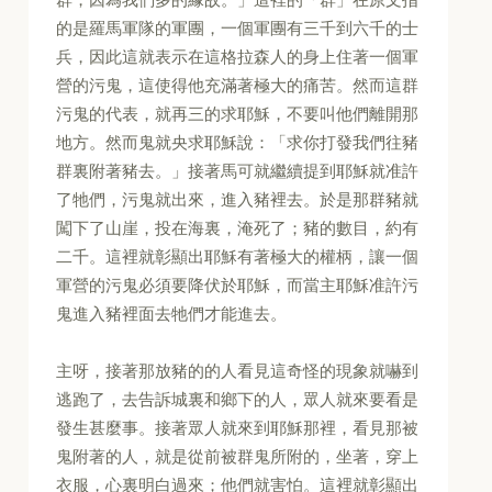
的是羅馬軍隊的軍團，一個軍團有三千到六千的士
兵，因此這就表示在這格拉森人的身上住著一個軍
營的污鬼，這使得他充滿著極大的痛苦。然而這群
污鬼的代表，就再三的求耶穌，不要叫他們離開那
地方。然而鬼就央求耶穌說：「求你打發我們往豬
群裏附著豬去。」接著馬可就繼續提到耶穌就准許
了牠們，污鬼就出來，進入豬裡去。於是那群豬就
闖下了山崖，投在海裏，淹死了；豬的數目，約有
二千。這裡就彰顯出耶穌有著極大的權柄，讓一個
軍營的污鬼必須要降伏於耶穌，而當主耶穌准許污
鬼進入豬裡面去牠們才能進去。
主呀，接著那放豬的的人看見這奇怪的現象就嚇到
逃跑了，去告訴城裏和鄉下的人，眾人就來要看是
發生甚麼事。接著眾人就來到耶穌那裡，看見那被
鬼附著的人，就是從前被群鬼所附的，坐著，穿上
衣服，心裏明白過來；他們就害怕。這裡就彰顯出