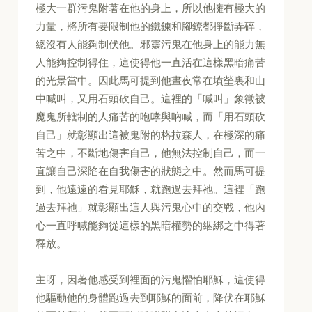
極大一群污鬼附著在他的身上，所以他擁有極大的
力量，將所有要限制他的鐵鍊和腳鐐都掙斷弄碎，
總沒有人能夠制伏他。邪靈污鬼在他身上的能力無
人能夠控制得住，這使得他一直活在這樣黑暗痛苦
的光景當中。因此馬可提到他晝夜常在墳塋裏和山
中喊叫，又用石頭砍自己。這裡的「喊叫」象徵被
魔鬼所轄制的人痛苦的咆哮與吶喊，而「用石頭砍
自己」就彰顯出這被鬼附的格拉森人，在極深的痛
苦之中，不斷地傷害自己，他無法控制自己，而一
直讓自己深陷在自我傷害的狀態之中。然而馬可提
到，他遠遠的看見耶穌，就跑過去拜祂。這裡「跑
過去拜祂」就彰顯出這人與污鬼心中的交戰，他內
心一直呼喊能夠從這樣的黑暗權勢的綑綁之中得著
釋放。
主呀，因著他感受到裡面的污鬼懼怕耶穌，這使得
他驅動他的身體跑過去到耶穌的面前，降伏在耶穌