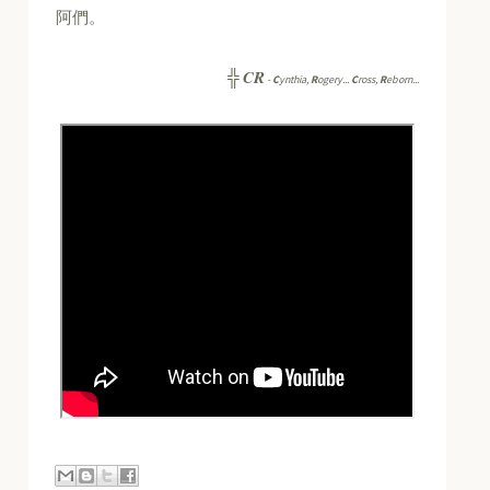
阿們。
CR
╬
-
C
ynthia,
R
ogery...
C
ross,
R
eborn...