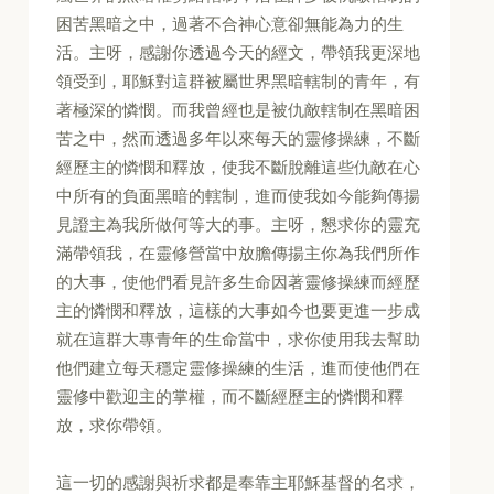
困苦黑暗之中，過著不合神心意卻無能為力的生
活。主呀，感謝你透過今天的經文，帶領我更深地
領受到，耶穌對這群被屬世界黑暗轄制的青年，有
著極深的憐憫。而我曾經也是被仇敵轄制在黑暗困
苦之中，然而透過多年以來每天的靈修操練，不斷
經歷主的憐憫和釋放，使我不斷脫離這些仇敵在心
中所有的負面黑暗的轄制，進而使我如今能夠傳揚
見證主為我所做何等大的事。主呀，懇求你的靈充
滿帶領我，在靈修營當中放膽傳揚主你為我們所作
的大事，使他們看見許多生命因著靈修操練而經歷
主的憐憫和釋放，這樣的大事如今也要更進一步成
就在這群大專青年的生命當中，求你使用我去幫助
他們建立每天穩定靈修操練的生活，進而使他們在
靈修中歡迎主的掌權，而不斷經歷主的憐憫和釋
放，求你帶領。
這一切的感謝與祈求都是奉靠主耶穌基督的名求，