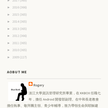
2017
(365)
►
2016
(366)
►
2015
(365)
►
2014
(365)
►
2013
(365)
►
2012
(366)
►
2011
(365)
►
2010
(365)
►
2009
(227)
►
AOBUT ME
Rogery
淡江大學資訊管理研究所畢業，在 KKBOX 任職七
年，擔任 Android 開發部副理。在中和長老教會
擔任執事、敬拜團主領、青少年輔導，致力帶領生命與耶穌建