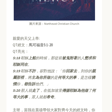
圖片來源：Northeast Christian Church
親愛的天父上帝:
QT經文：
馬可福音5:1-20
QT亮光：
5:18
耶穌
上船
的時候，那從前
被鬼附著
的人
懇求和
耶穌同在
。
5:19
耶穌
不許
，卻對他說：「你
回家去
，到你的
親
屬那裡
，將
主為你所做
的是
何等大的事
，是怎樣
憐
憫
你，
都告訴
他們。」
5:20
那人就
走了
，在低加坡里
傳揚耶穌為他做
了
何
等大的事
，眾人就都
希奇
。
主呀，當我在晨禱帶領大家對齊今天的經文時，你