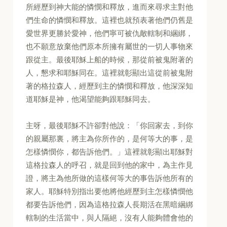
所經歷到神大能的憐憫和釋放，進而來尋求主對他
們生命的憐憫和釋放。這裡也就預表著他們仍舊是
愛世界更勝於愛神，他們寧可被仇敵轄制和綑綁，
也不願意放棄他們原本所擁有屬世的一切人事物來
跟從主。最後耶穌上船的時候，那從前被鬼附著的
人，懇求和耶穌同在。這裡就彰顯出這從前被鬼附
著的格拉森人，經歷到主的憐憫和釋放，他深深知
道耶穌是神，他渴望能夠跟耶穌同去。
主呀，最後耶穌不許卻對他說：「你回家去，到你
的親屬那裏，將主為你所作的，是何等大的事，是
怎樣憐憫你，都告訴他們。」這裡就彰顯出耶穌對
這格拉森人的呼召，就是回到他的家中，為主作見
證，將主為他所做的這樣何等大的事告訴他所有的
家人。耶穌特別指出要他將他經歷到主怎樣憐憫他
都要告訴他們，因為這格拉森人長期活在黑暗綑綁
轄制的生活當中，與人隔絕，沒有人能夠體會他的