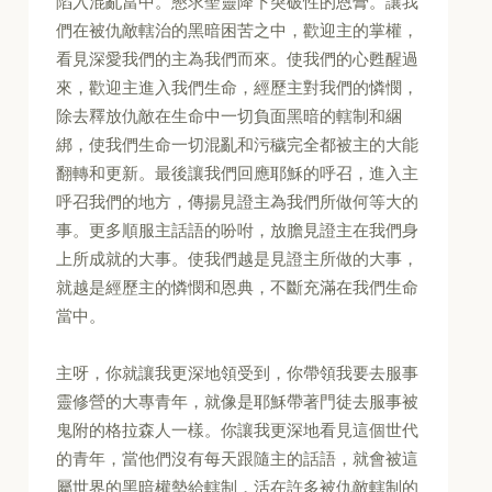
陷入混亂當中。懇求聖靈降下突破性的恩膏。讓我
們在被仇敵轄治的黑暗困苦之中，歡迎主的掌權，
看見深愛我們的主為我們而來。使我們的心甦醒過
來，歡迎主進入我們生命，經歷主對我們的憐憫，
除去釋放仇敵在生命中一切負面黑暗的轄制和綑
綁，使我們生命一切混亂和污穢完全都被主的大能
翻轉和更新。最後讓我們回應耶穌的呼召，進入主
呼召我們的地方，傳揚見證主為我們所做何等大的
事。更多順服主話語的吩咐，放膽見證主在我們身
上所成就的大事。使我們越是見證主所做的大事，
就越是經歷主的憐憫和恩典，不斷充滿在我們生命
當中。
主呀，你就讓我更深地領受到，你帶領我要去服事
靈修營的大專青年，就像是耶穌帶著門徒去服事被
鬼附的格拉森人一樣。你讓我更深地看見這個世代
的青年，當他們沒有每天跟隨主的話語，就會被這
屬世界的黑暗權勢給轄制，活在許多被仇敵轄制的