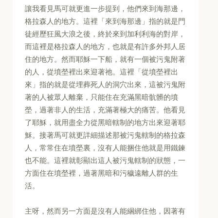
讓我看見馬可就更進一步提到，他們來到海那邊，
格拉森人的地方。這裡「來到海那邊」指的就是門
徒經歷狂風大浪之後，終於來到加利利海的對岸，
而這裡是格拉森人的地方，也就是有許多外邦人居
住的地方。然而耶穌一下船，就有一個被污鬼附著
的人，從墳塋裡出來迎著祂。這裡「從墳塋裡出
來」指的就是從埋葬死人的洞穴出來，這被污鬼附
著的人被眾人離棄，只能住在充滿黑暗骯髒的墳
塋，過著非人的生活，充滿著極大的痛苦。他看見
了耶穌，就用盡全力從黑暗轄制的地方出來迎著耶
穌。接著馬可就更詳細描述那被污鬼轄制的格拉森
人，常常住在墳塋裏，沒有人能捆住他就是用鐵鍊
也不能。這裡就彰顯出這人被污鬼轄制的狀態，一
方面住在墳塋裡，過著黑暗和污穢遠離人群的生
活。
主呀，然而另一方面是沒有人能綑綁住他，因著有