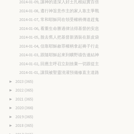
2024-01-09, 讓神的道深入好土扎根結實百倍
2024-01-08, 遵行神旨意作主的家人靠主爭戰
2024-01-07, 常和耶穌同在領受權柄傳道趕鬼
2024-01-06, 看重生命勝過律法得基督的安息
2024-01-05, 脫去舊人把基督新酒裝在新皮袋
2024-01-04, 信靠耶穌赦罪權柄拿起褥子行走
2024-01-03, 跟隨耶穌起來到曠野禱告連結神
2024-01-02, 回應主呼召立刻捨棄一切跟從主
2024-01-01, 讓我被聖靈澆灌預備修直主道路
2023
(365)
►
2022
(365)
►
2021
(365)
►
2020
(366)
►
2019
(365)
►
2018
(365)
►