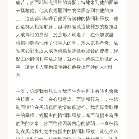
痛苦，然而耶穌充滿神的憐憫，特地來到他的面前
來拯救他。他真實經歷到神的憐憫臨到在他的身
上，這使得耶穌呼召他要傳講神的憐憫和釋放。雖
然這群人拒絕耶穌，但耶穌差派這被釋放的格拉森
人成為祂的見證。於是那人就走了，在低加坡里，
傳揚耶穌為他作了何等大的事，眾人就都希奇。這
裡就彰顯出這人成為傳揚基督拯救福音的使者，經
歷主的憐憫和釋放之後，就不住地傳揚主所做的大
事，讓更多人能夠讚嘆神在他身上奇妙的大能作
為。
主呀，你讓我看見如今我們生命在世上有時也會像
格拉森人一樣，在心思意念、言語和行為上，被轄
制而深陷在黑暗負面的情緒狀態裡。我們應當歡迎
主的掌權，經歷主的憐憫和釋放，進而傳揚主為我
們做的大事。然而往往因著內心的軟弱，一直被轄
制在黑暗掙扎之中抵擋主的憐憫和釋放，就使生命