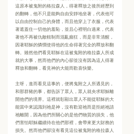
這原本被鬼附的格拉森人，得著釋放之後所經歷到
的翻轉，他不只是能夠自由安靜地坐著，代表他可
以自由控制自己的身體，而且他穿上了衣服，代表
著遮蓋住一切他的羞恥，並且心裡明白過來，代表
著他不再被仇敵轄制而混亂癲狂，而是非常清醒，
因著耶穌的憐憫使得他的生命得著完全的釋放和翻
轉。雖然他們看見耶穌在這被鬼附的格拉森人所成
就的大事，然而他們的內心卻並沒有因為這人得著
釋放和翻轉，看見神的大能而歡喜快樂。
主呀，進而看見這事的，便將鬼附之人所遇見的，
和那群豬的事，都告訴了眾人，眾人就央求耶穌離
開他們的境界。這裡就彰顯出眾人不能從耶穌的大
能當中來認識到祂是神，沒有歡迎祂而是拒絕祂請
祂離開，因為他們所關心的是他們物質的損失，他
們害怕耶穌繼續待在他們那裡，會帶來更大財務的
損失。然而他們卻沒有看見這位被鬼附的格拉森人