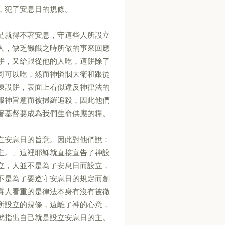
，犯了安息日的規條。
足就得不著安息，守這些人所設立
人，缺乏饑餓之時所做的事來回應
餅，又給跟從他的人吃，這餅除了
司可以吃，然而神憐憫大衛和跟從
陳設餅，表面上看似違反神律法的
服神旨意而被掃羅追殺，因此他們
著基督要成為我們生命供應的糧。
在安息日的旨意。因此對他們說：
主。」這裡耶穌就直接宣告了神設
立，人並不是為了安息日而設立，
不是為了要遵守安息日的規定而創
賽人看重的是律法本身有沒有被徹
所設立的規條，遠離了神的心意，
就指出自己就是設立安息日的主。