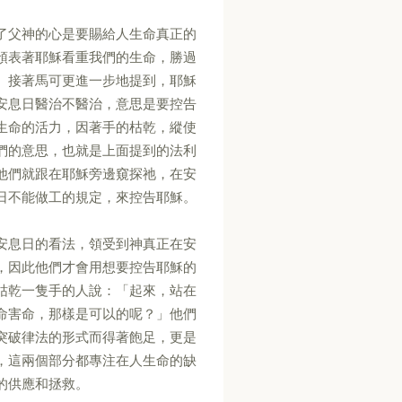
了父神的心是要賜給人生命真正的
預表著耶穌看重我們的生命，勝過
。接著馬可更進一步地提到，耶穌
安息日醫治不醫治，意思是要控告
生命的活力，因著手的枯乾，縱使
們的意思，也就是上面提到的法利
他們就跟在耶穌旁邊窺探祂，在安
日不能做工的規定，來控告耶穌。
安息日的看法，領受到神真正在安
，因此他們才會用想要控告耶穌的
枯乾一隻手的人說：「起來，站在
命害命，那樣是可以的呢？」他們
突破律法的形式而得著飽足，更是
，這兩個部分都專注在人生命的缺
的供應和拯救。