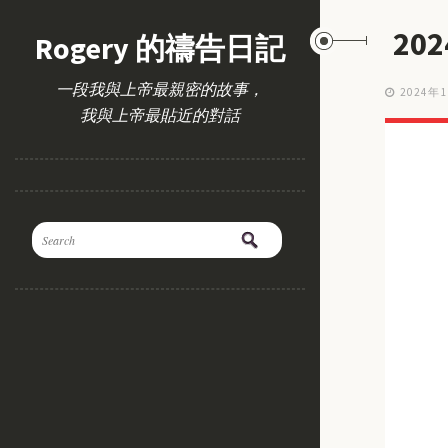
20
Rogery 的禱告日記
一段我與上帝最親密的故事，
2024年
我與上帝最貼近的對話