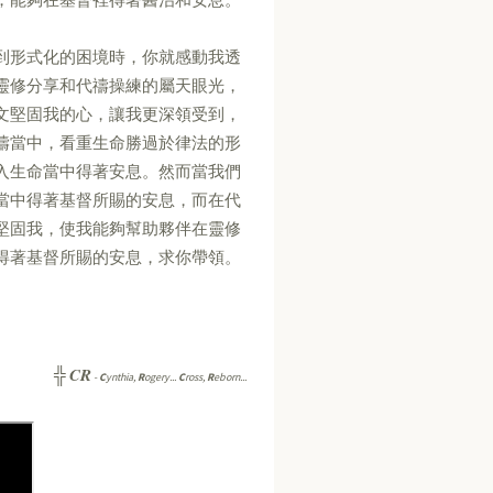
到形式化的困境時，你就感動我透
靈修分享和代禱操練的屬天眼光，
文堅固我的心，讓我更深領受到，
禱當中，看重生命勝過於律法的形
入生命當中得著安息。然而當我們
當中得著基督所賜的安息，而在代
堅固我，使我能夠幫助夥伴在靈修
得著基督所賜的安息，求你帶領。
CR
╬
-
C
ynthia,
R
ogery...
C
ross,
R
eborn...