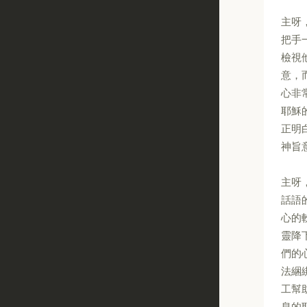
主呀
把手
檢視
意，
心非
耶穌
正明
神旨
主呀
話語
心的
靈降
們的
法綑
工幫
息的