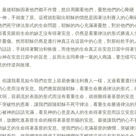
，最後耶穌因著他們都不作聲，怒目周圍看他們，憂愁他們的心剛硬
一伸，手就復了原。這裡就彰顯出耶穌的憤怒是因著法利賽人的心剛
他們死守律法形式的生命問題，耶穌的內心充滿著憂愁，對於他們的
而看見眼前生命的缺乏沒有得著安息，仍舊是看重律法的形式勝過人
常憂傷。然而耶穌仍舊是遵行神真正在這當中的心意，對那枯乾手的
的話語，手就得著醫治和恢復，而使他的生命真正在安息日當中得著
白神在安息日當中的旨意，反而出去同希律一黨的人商議，要怎樣可
意的悖逆與敗壞。
，你讓我看見如今我們在世上容易會像法利賽人一樣，太過看重遵行
的心意而沒有安息。我們應當跟隨耶穌，看重生命勝過律法的形式，
軟弱，容易流於表面的形式而沒有看重生命，就很難得著基督的安息
下突破性的恩膏，讓我們跟隨耶穌不死守律法，看重生命勝過律法的
心被神的話語充滿，看見神的心意是為人的生命得著安息而設立安息
綁，放膽吃進基督生命的糧得著基督所賜的安息。最後讓我們的心不
助缺乏的生命得著基督的安息。使我們的心充滿基督的憐憫，突破律
耶穌面前。使我們禱告呼求主耶穌憐憫的手觸摸這些沒有安息的生命