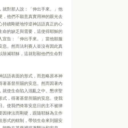
，就對那人說：「伸出手來。」他
硬，他們不願意真實用神的眼光去
心持續剛硬地悖逆神話語真正的心
生命的缺乏與需要，這使得耶穌的
人宣告：「伸出手來。」當他順服
安息。然而法利賽人並沒有因此真
以除滅耶穌，這就彰顯他們生命對
神話語表面的形式，而忽略原本神
得著基督所賜的安息。然而因著內
，就使生命陷入混亂之中。懇求聖
形式，得著基督所賜的安息。使我
日。使我們倚靠安息日的主不被律
要因律法而剛硬，跟隨耶穌為主作
法形式的轄制，帶領生命來到賜安
，能夠在基督裡得著醫治和安息。