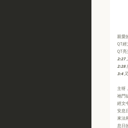
親愛
QT
QT
2:27
2:28
3:4
又
主呀
祂門
經文
安息
來法
息日