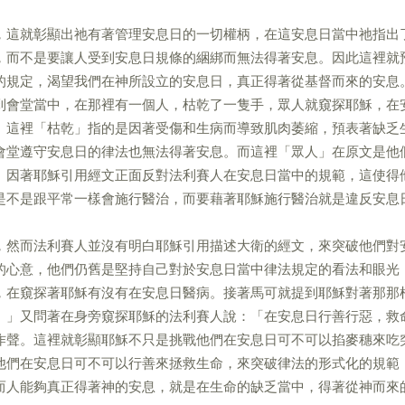
，這就彰顯出祂有著管理安息日的一切權柄，在這安息日當中祂指出
，而不是要讓人受到安息日規條的綑綁而無法得著安息。因此這裡就
的規定，渴望我們在神所設立的安息日，真正得著從基督而來的安息
到會堂當中，在那裡有一個人，枯乾了一隻手，眾人就窺探耶穌，在
。這裡「枯乾」指的是因著受傷和生病而導致肌肉萎縮，預表著缺乏
會堂遵守安息日的律法也無法得著安息。而這裡「眾人」在原文是他
。因著耶穌引用經文正面反對法利賽人在安息日當中的規範，這使得
是不是跟平常一樣會施行醫治，而要藉著耶穌施行醫治就是違反安息
，然而法利賽人並沒有明白耶穌引用描述大衛的經文，來突破他們對
的心意，他們仍舊是堅持自己對於安息日當中律法規定的看法和眼光
，在窺探著耶穌有沒有在安息日醫病。接著馬可就提到耶穌對著那那
。」又問著在身旁窺探耶穌的法利賽人說：「在安息日行善行惡，救
作聲。這裡就彰顯耶穌不只是挑戰他們在安息日可不可以掐麥穗來吃
他們在安息日可不可以行善來拯救生命，來突破律法的形式化的規範
而人能夠真正得著神的安息，就是在生命的缺乏當中，得著從神而來