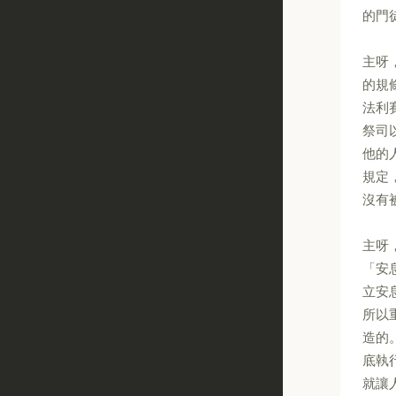
的門
主呀
的規
法利
祭司
他的
規定
沒有
主呀
「安
立安
所以
造的
底執
就讓