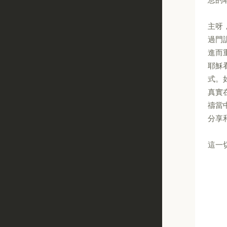
主呀
過門
進而
耶穌
式。
真實
禱當
分享
這一