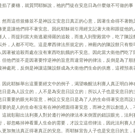
徒掐了麥穗，就質問耶穌說，祂的門徒在安息日為什麼做不可做的事
，然而這些規條並不是神設立安息日真正的心意，因著生命得不著飽
條更是讓他們得不著安息。因此耶穌就引用經文記著大衛和跟從他的
賽人，而提到當大衛逃避掃羅的追殺，而進入到聖殿當中，吃了陳設
以外，人都不可吃。這是摩西律法所規定的，神殿內的陳設餅只有祭
人因著被追殺而處在沒有東西吃飢餓的不安息。因此當大衛他們吃了
，但他們並不是因著要悖逆神的旨意而違背神的律法，反倒是為了順
被神處死，反倒是神讓這陳設餅成為大衛他們生命的供應，這裡預表
，因此耶穌舉出這重要經文中的例子，渴望喚醒法利賽人真正明白神
息日是為人設立的，人不是為安息日設立的；所以人子也是安息日的
息日重要的眼光和旨意，神設立安息日是為了人的生命得著安息而設
重要的是人的生命有沒有在神的裡面得著安息，而神之所以創造人，
。這就彰顯出法利賽人對於遵行神的律法本末倒置的錯誤眼光，法利
行，卻忽略掉神看重人生命的需要，才設立這些律法，因此法利賽人
人更加無法真正得著真正的安息。而耶穌宣告人子也是安息日的主，