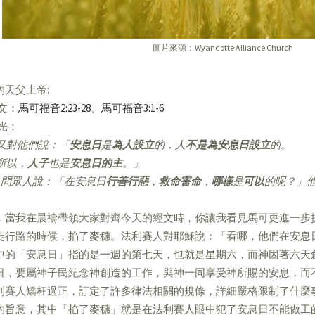
圖片來源：Wyandotte Alliance Church
的天父上帝:
經文：
馬可福音2:23-28
、
馬可福音3:1-6
亮光：
又對他們說：「
安息日
是
為人設立
的，人
不是為安息日設立
的。
所以，
人子
也是
安息日的主
。」
問眾人說：「在安息日
行善行惡
，
救命害命
，
哪樣
是
可以
的呢？」
，當我在晨禱帶領大家對齊今天的經文時，你讓我看見馬可更進一步
徒行路的時候，掐了麥穗。法利賽人對耶穌說：「看哪，他們在安息
中的「安息日」指的是一週的第七天，也就是星期六，而神因著六天
日，要屬神子民紀念神創造的工作，與神一同享受神所賜的安息，而
利賽人矯枉過正，訂定了許多律法相關的規條，詳細嚴格限制了什麼
的旨意，其中「掐了麥穗」就是在法利賽人眼中犯了安息日不能做工