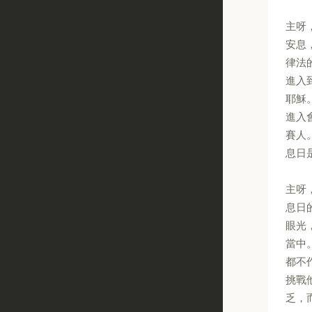
主呀
安息
律法
進入
耶穌
進入
賽人
息日
主呀
息日
眼光
當中
都不
挑戰
乏，