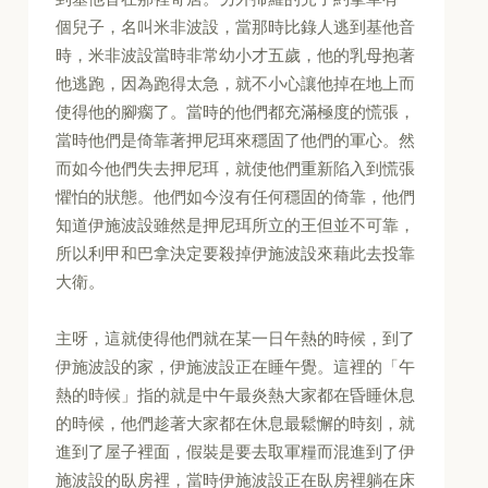
個兒子，名叫米非波設，當那時比錄人逃到基他音
時，米非波設當時非常幼小才五歲，他的乳母抱著
他逃跑，因為跑得太急，就不小心讓他掉在地上而
使得他的腳瘸了。當時的他們都充滿極度的慌張，
當時他們是倚靠著押尼珥來穩固了他們的軍心。然
而如今他們失去押尼珥，就使他們重新陷入到慌張
懼怕的狀態。他們如今沒有任何穩固的倚靠，他們
知道伊施波設雖然是押尼珥所立的王但並不可靠，
所以利甲和巴拿決定要殺掉伊施波設來藉此去投靠
大衛。
主呀，這就使得他們就在某一日午熱的時候，到了
伊施波設的家，伊施波設正在睡午覺。這裡的「午
熱的時候」指的就是中午最炎熱大家都在昏睡休息
的時候，他們趁著大家都在休息最鬆懈的時刻，就
進到了屋子裡面，假裝是要去取軍糧而混進到了伊
施波設的臥房裡，當時伊施波設正在臥房裡躺在床