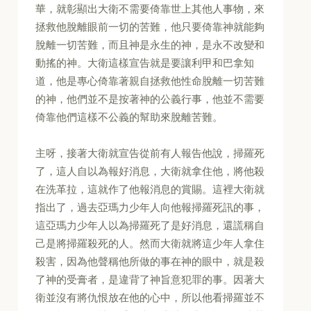
華，就彰顯出大衛不需要倚靠世上其他人事物，來
拯救他脫離眼前一切的苦難，他只要倚靠神就能夠
脫離一切苦難，而且神是永生的神，是永不改變和
動搖的神。大衛這樣宣告就是要讓利甲和巴拿知
道，他是專心倚靠著親自拯救他性命脫離一切苦難
的神，他們並不是按著神的公義行事，他並不需要
倚靠他們這樣不公義的幫助來脫離苦難。
主呀，接著大衛就宣告從前有人報告他說，掃羅死
了，這人自以為報好消息，大衛就拿住他，將他殺
在洗革拉，這就作了他報消息的賞賜。這裡大衛就
指出了，過去亞瑪力少年人向他報掃羅死訊的事，
這亞瑪力少年人以為掃羅死了是好消息，還謊稱自
己是將掃羅殺死的人。然而大衛就將這少年人拿住
殺害，因為他聲稱他所做的事在神的眼中，就是殺
了神的受膏者，是違背了神旨意犯罪的事。因著大
衛並沒有將仇恨放在他的心中，所以他看掃羅並不