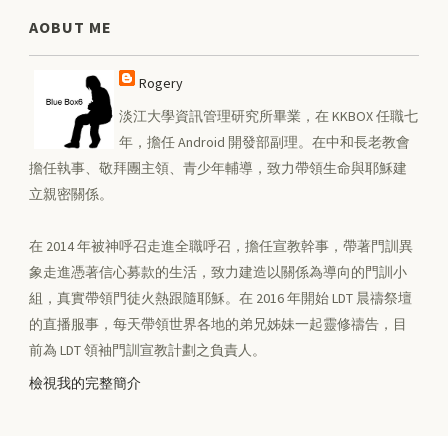
AOBUT ME
Rogery
淡江大學資訊管理研究所畢業，在 KKBOX 任職七
年，擔任 Android 開發部副理。在中和長老教會
擔任執事、敬拜團主領、青少年輔導，致力帶領生命與耶穌建
立親密關係。
在 2014 年被神呼召走進全職呼召，擔任宣教幹事，帶著門訓異
象走進憑著信心募款的生活，致力建造以關係為導向的門訓小
組，真實帶領門徒火熱跟隨耶穌。在 2016 年開始 LDT 晨禱祭壇
的直播服事，每天帶領世界各地的弟兄姊妹一起靈修禱告，目
前為 LDT 領袖門訓宣教計劃之負責人。
檢視我的完整簡介