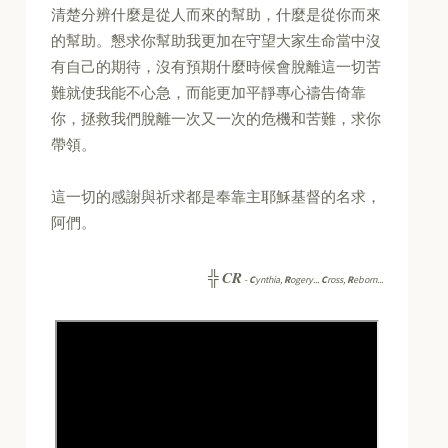
清楚分辨什麼是從人而來的幫助，什麼是從你而來
的幫助。懇求你幫助我更加在守望大家生命當中沒
有自己的期待，沒有預期什麼時候會脫離這一切苦
難就使我能不心急，而能更加平靜專心禱告倚靠
你，拯救我們脫離一次又一次的危機和苦難，求你
帶領。
這一切的感謝與祈求都是奉靠主耶穌基督的名求，
阿們。
CR
╬
-
C
ynthia,
R
ogery...
C
ross,
R
eborn...