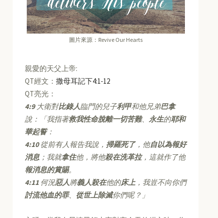
圖片來源：Revive Our Hearts
親愛的天父上帝:
QT經文：
撒母耳記下4:1-12
QT亮光：
4:9
大衛對
比錄人
臨門的兒子
利甲
和他兄弟
巴拿
說：「我指著
救我性命脫離一切苦難
、
永生
的
耶和
華起誓
：
4:10
從前有人報告我說，
掃羅死了
，他
自以為報好
消息
；我就
拿住
他，將他
殺在洗革拉
，這就作了他
報消息的賞賜
。
4:11
何況
惡人
將
義人殺在
他的
床上
，我豈不向你們
討流他血的罪
、
從世上除滅
你們呢？」