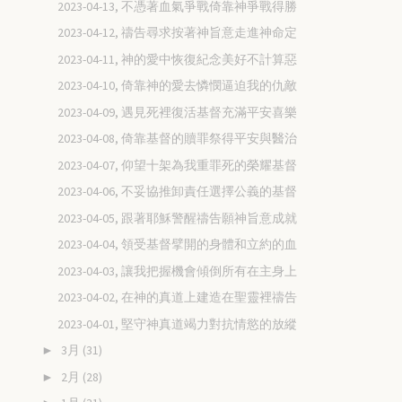
2023-04-13, 不憑著血氣爭戰倚靠神爭戰得勝
2023-04-12, 禱告尋求按著神旨意走進神命定
2023-04-11, 神的愛中恢復紀念美好不計算惡
2023-04-10, 倚靠神的愛去憐憫逼迫我的仇敵
2023-04-09, 遇見死裡復活基督充滿平安喜樂
2023-04-08, 倚靠基督的贖罪祭得平安與醫治
2023-04-07, 仰望十架為我重罪死的榮耀基督
2023-04-06, 不妥協推卸責任選擇公義的基督
2023-04-05, 跟著耶穌警醒禱告願神旨意成就
2023-04-04, 領受基督擘開的身體和立約的血
2023-04-03, 讓我把握機會傾倒所有在主身上
2023-04-02, 在神的真道上建造在聖靈裡禱告
2023-04-01, 堅守神真道竭力對抗情慾的放縱
3月
(31)
►
2月
(28)
►