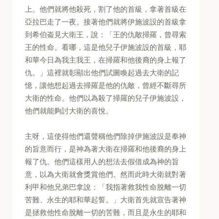
上。他們就將他殺死，割了他的首級，拿著首級在
亞拉巴走了一夜。接著他們就將伊施波設的首級拿
到希伯崙見大衛王，說：「王的仇敵掃羅，曾尋索
王的性命。看哪，這是他兒子伊施波設的首級，耶
和華今日為我主我王，在掃羅和他後裔的身上報了
仇。」這裡就彰顯出他們試圖喚起過去大衛的記
憶，讓他想起過去掃羅是他的仇敵，曾經不斷尋所
大衛的性命。他們以為殺了掃羅的兒子伊施波設，
他們就能夠討大衛的喜悅。
主呀，這使得他們還聲稱他們除掉伊施波設是奉神
的旨意而行，是神為著大衛在掃羅和他後裔的身上
報了仇。他們這樣用人的想法去假借成為神的旨
意，以為大衛就會獎賞他們。然而此時大衛就對著
利甲和他兄弟巴拿說：「我指著救我性命脫離一切
苦難、永生的耶和華起誓。」大衛首先就宣告著神
是拯救他性命脫離一切的苦難，而且是永生的耶和