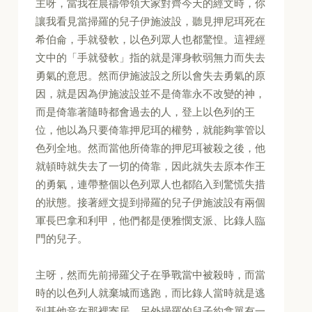
主呀，當我在晨禱帶領大家對齊今天的經文時，你
讓我看見當掃羅的兒子伊施波設，聽見押尼珥死在
希伯侖，手就發軟，以色列眾人也都驚惶。這裡經
文中的「手就發軟」指的就是渾身軟弱無力而失去
勇氣的意思。然而伊施波設之所以會失去勇氣的原
因，就是因為伊施波設並不是倚靠永不改變的神，
而是倚靠著隨時都會過去的人，登上以色列的王
位，他以為只要倚靠押尼珥的權勢，就能夠掌管以
色列全地。然而當他所倚靠的押尼珥被殺之後，他
就頓時就失去了一切的倚靠，因此就失去原本作王
的勇氣，連帶整個以色列眾人也都陷入到驚慌失措
的狀態。接著經文提到掃羅的兒子伊施波設有兩個
軍長巴拿和利甲，他們都是便雅憫支派、比錄人臨
門的兒子。
主呀，然而先前掃羅父子在爭戰當中被殺時，而當
時的以色列人就棄城而逃跑，而比錄人當時就是逃
到基他音在那裡寄居。另外掃羅的兒子約拿單有一