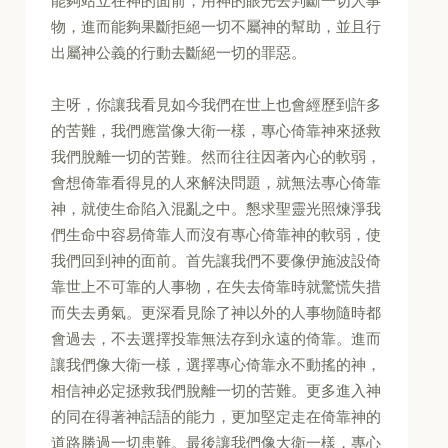
能夠站立在神的面前，用神的眼光去判斷一切人事
物，進而能夠果斷拒絕一切不屬神的幫助，並且行
出屬神公義的行動去斷絕一切的罪惡。
主呀，你讓我看見如今我們在世上也會經歷到許多
的苦難，我們應當像大衛一樣，專心倚靠神來拯救
我們脫離一切的苦難。然而往往因著內心的軟弱，
會想倚靠看得見的人來解決問題，就無法專心倚靠
神，就使生命陷入混亂之中。懇求聖靈光照煉淨我
們生命中容易倚靠人而沒有專心倚靠神的軟弱，使
我們回到神的面前。首先讓我們不要像伊施波設倚
靠世上不可靠的人事物，在失去倚靠時就驚慌失措
而失去勇氣。更深看見除了神以外的人事物隨時都
會過去，不去選擇投靠無法存到永遠的倚靠。進而
讓我們像大衛一樣，選擇專心倚靠永不動搖的神，
相信神必定拯救我們脫離一切的苦難。更多進入神
的同在得著神話語的能力，更加堅定走在倚靠神的
道路勝過一切患難。最後讓我們像大衛一樣，專心