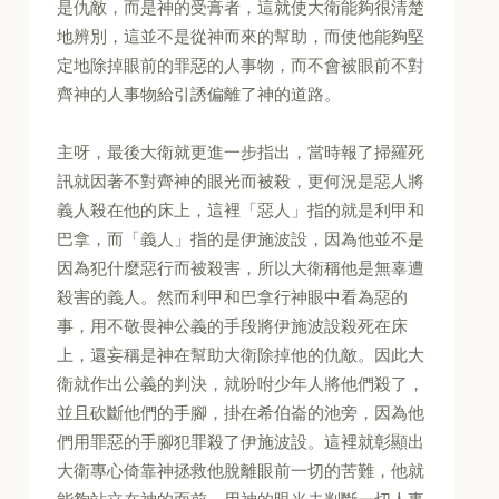
是仇敵，而是神的受膏者，這就使大衛能夠很清楚
地辨別，這並不是從神而來的幫助，而使他能夠堅
定地除掉眼前的罪惡的人事物，而不會被眼前不對
齊神的人事物給引誘偏離了神的道路。
主呀，最後大衛就更進一步指出，當時報了掃羅死
訊就因著不對齊神的眼光而被殺，更何況是惡人將
義人殺在他的床上，這裡「惡人」指的就是利甲和
巴拿，而「義人」指的是伊施波設，因為他並不是
因為犯什麼惡行而被殺害，所以大衛稱他是無辜遭
殺害的義人。然而利甲和巴拿行神眼中看為惡的
事，用不敬畏神公義的手段將伊施波設殺死在床
上，還妄稱是神在幫助大衛除掉他的仇敵。因此大
衛就作出公義的判決，就吩咐少年人將他們殺了，
並且砍斷他們的手腳，掛在希伯崙的池旁，因為他
們用罪惡的手腳犯罪殺了伊施波設。這裡就彰顯出
大衛專心倚靠神拯救他脫離眼前一切的苦難，他就