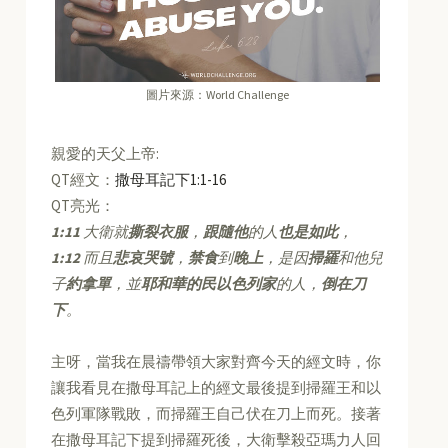
圖片來源：World Challenge
親愛的天父上帝:
QT經文：
撒母耳記下1:1-16
QT亮光：
1:11
大衛就
撕裂衣服
，
跟隨他
的人
也是如此
，
1:12
而且
悲哀哭號
，
禁食
到
晚上
，是因
掃羅
和他兒
子
約拿單
，並
耶和華的民以色列家
的人，
倒在刀
下
。
主呀，當我在晨禱帶領大家對齊今天的經文時，你
讓我看見在撒母耳記上的經文最後提到掃羅王和以
色列軍隊戰敗，而掃羅王自己伏在刀上而死。接著
在撒母耳記下提到掃羅死後，大衛擊殺亞瑪力人回