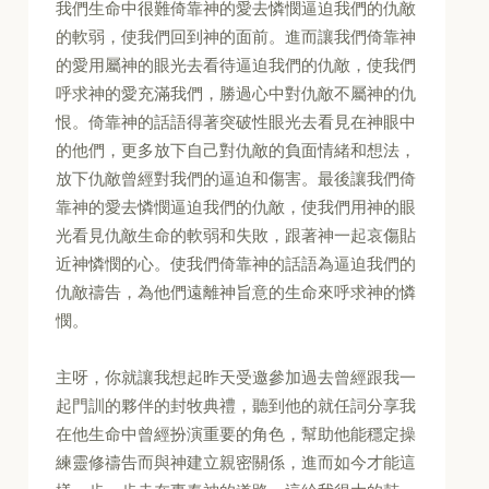
我們生命中很難倚靠神的愛去憐憫逼迫我們的仇敵
的軟弱，使我們回到神的面前。進而讓我們倚靠神
的愛用屬神的眼光去看待逼迫我們的仇敵，使我們
呼求神的愛充滿我們，勝過心中對仇敵不屬神的仇
恨。倚靠神的話語得著突破性眼光去看見在神眼中
的他們，更多放下自己對仇敵的負面情緒和想法，
放下仇敵曾經對我們的逼迫和傷害。最後讓我們倚
靠神的愛去憐憫逼迫我們的仇敵，使我們用神的眼
光看見仇敵生命的軟弱和失敗，跟著神一起哀傷貼
近神憐憫的心。使我們倚靠神的話語為逼迫我們的
仇敵禱告，為他們遠離神旨意的生命來呼求神的憐
憫。
主呀，你就讓我想起昨天受邀參加過去曾經跟我一
起門訓的夥伴的封牧典禮，聽到他的就任詞分享我
在他生命中曾經扮演重要的角色，幫助他能穩定操
練靈修禱告而與神建立親密關係，進而如今才能這