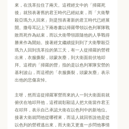
來，在洗革拉住了兩天。這裡經文中的「掃羅死
後」就預表著舊的君王時代已經結束，而「大衛擊
殺亞瑪力人回來」則是預表著新的君王時代已經展
開。撒母耳記上下兩卷書以掃羅帶領以色列軍隊戰
敗而死作為結束，而以大衛帶領跟隨他的人爭戰得
勝來作為開始。接著經文繼續提到到了大衛擊殺亞
瑪力人回到洗革拉的第三天，有一人從掃羅的營裡
出來，衣服撕裂，頭蒙灰塵，到大衛面前伏地叩
拜。這裡的「掃羅的營」指的是以色列軍隊安營的
基利波山，而這裡的「衣服撕裂，頭蒙灰塵」表示
出他的悲傷哀悼。
主呀，然而這從掃羅軍營而來的人一到大衛面前就
俯伏在地叩拜他，這裡就彰顯這人把大衛當作君王
在叩拜，表示自己承認大衛在以色列中的新地位。
接著大衛就問他從哪裡來，而這人就回答說他是從
以色列的營裡逃出來，而大衛又更進一步問他事情