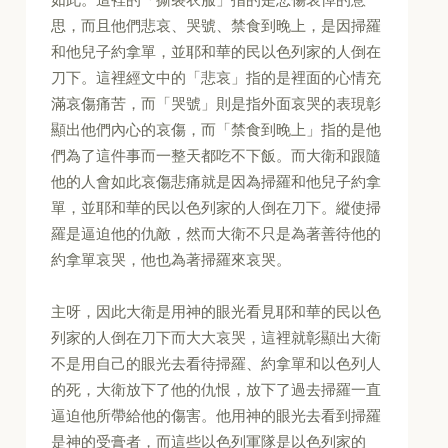
思，而且他們悲哀、哭號、禁食到晚上，是因掃羅
和他兒子約拿單，並耶和華的民以色列家的人倒在
刀下。這裡經文中的「悲哀」指的是裡面的心情充
滿哀傷痛苦，而「哭號」則是指外面哀哭的表現彰
顯出他們內心的哀傷，而「禁食到晚上」指的是他
們為了這件事而一整天都吃不下飯。而大衛和跟隨
他的人會如此哀傷悲痛就是因為掃羅和他兒子約拿
單，並耶和華的民以色列家的人倒在刀下。縱使掃
羅是逼迫他的仇敵，然而大衛不只是為著善待他的
約拿單哀哭，他也為著掃羅來哀哭。
主呀，因此大衛是用神的眼光看見耶和華的民以色
列家的人倒在刀下而大大哀哭，這裡就彰顯出大衛
不是用自己的眼光去看待掃羅、約拿單和以色列人
的死，大衛放下了他的仇恨，放下了過去掃羅一直
逼迫他所帶給他的傷害。他用神的眼光去看到掃羅
是神的受膏者，而這些以色列軍隊是以色列家的