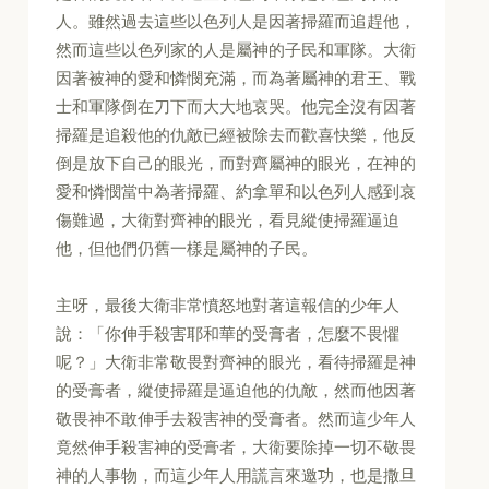
人。雖然過去這些以色列人是因著掃羅而追趕他，
然而這些以色列家的人是屬神的子民和軍隊。大衛
因著被神的愛和憐憫充滿，而為著屬神的君王、戰
士和軍隊倒在刀下而大大地哀哭。他完全沒有因著
掃羅是追殺他的仇敵已經被除去而歡喜快樂，他反
倒是放下自己的眼光，而對齊屬神的眼光，在神的
愛和憐憫當中為著掃羅、約拿單和以色列人感到哀
傷難過，大衛對齊神的眼光，看見縱使掃羅逼迫
他，但他們仍舊一樣是屬神的子民。
主呀，最後大衛非常憤怒地對著這報信的少年人
說：「你伸手殺害耶和華的受膏者，怎麼不畏懼
呢？」大衛非常敬畏對齊神的眼光，看待掃羅是神
的受膏者，縱使掃羅是逼迫他的仇敵，然而他因著
敬畏神不敢伸手去殺害神的受膏者。然而這少年人
竟然伸手殺害神的受膏者，大衛要除掉一切不敬畏
神的人事物，而這少年人用謊言來邀功，也是撒旦