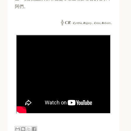
阿們。
CR
╬
-
C
ynthia,
R
ogery...
C
ross,
R
eborn...