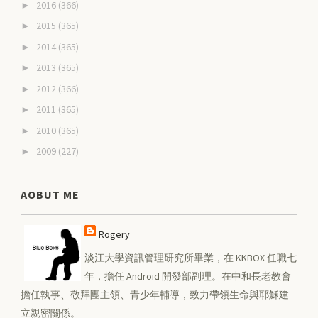
2016
(366)
►
2015
(365)
►
2014
(365)
►
2013
(365)
►
2012
(366)
►
2011
(365)
►
2010
(365)
►
2009
(227)
►
AOBUT ME
Rogery
淡江大學資訊管理研究所畢業，在 KKBOX 任職七
年，擔任 Android 開發部副理。在中和長老教會
擔任執事、敬拜團主領、青少年輔導，致力帶領生命與耶穌建
立親密關係。