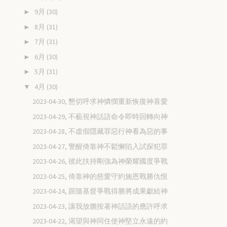
9月
(30)
►
8月
(31)
►
7月
(31)
►
6月
(30)
►
5月
(31)
►
4月
(30)
▼
2023-04-30, 懇切呼求神憐憫重新恢復神喜愛
2023-04-29, 不藐視神話語命令即時回轉向神
2023-04-28, 不虛假隱藏罪惡行神看為惡的事
2023-04-27, 警醒倚靠神不鬆懈陷入試探犯罪
2023-04-26, 彼此扶持剛強為神榮耀國度爭戰
2023-04-25, 倚靠神的慈愛守約施恩戰勝仇恨
2023-04-24, 跟隨基督爭戰得勝將成果獻給神
2023-04-23, 讓我放膽按著神話語的應許呼求
2023-04-22, 渴望與神同住使神堅立永遠的約