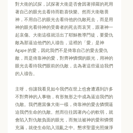
對大衛的試探，試探著大衛是否會因著掃羅的死用
著自己的眼光去看待而歡喜快樂。然而大衛敬畏
神，不用自己的眼光去看待他的仇敵死去，而是用
神的眼光看待神的受膏者的死去而哀哭，跟著神一
起哀傷。大衛這樣就活出了耶穌教導門徒，要愛仇
敵為那逼迫他們的人禱告，這裡的「愛」是神
Agape 的愛，因此我們不是倚靠自己的愛去愛仇
敵，而是倚靠神的愛，對齊神憐憫的眼光，用神的
眼光去看待我們眼前的仇敵，去為著這些逼迫我們
的人禱告。
主呀，你讓我看見如今我們在世上也會遭遇到許多
不對齊神的人事物，有形無形之中成為逼迫我們的
仇敵。我們應當像大衛一樣，倚靠神的愛去憐憫逼
迫我們生命的仇敵。然而往往因著內心的軟弱，就
會陷入對仇敵負面的眼光，而無法被神的愛和憐憫
充滿，就使生命陷入混亂之中。懇求聖靈光照煉淨