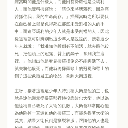
羅當時問他是什麼人，而他回答掃羅他是亞瑪利
人，而他謊稱掃羅說：「請你來將我殺死，因為痛
苦抓住我，我的生命尚存。」掃羅當時之所以要伏
在自己槍上就是免得死在那些未受割禮的人的手
中，而這亞瑪利的少年人就是未受割禮的人，因此
從這裡就可以辨別出這少年人是說謊的。接著這少
年人就說：「我准知他撲倒必不能活，就去將他殺
死，把他頭上的冠冕、臂上的鐲子，拿到我主這
裡。」他指出他是看見掃羅撲倒必不能再活下去，
就去將他殺死，而他就將掃羅頭上的冠冕和臂上的
鐲子這些象徵君王的物品，拿到大衛這裡。
主呀，接著這裡這少年人特別稱大衛是他的主，也
就是說他願意從掃羅那裡轉投靠效忠大衛，他以為
他謊稱自己殺死了大衛的仇敵，大衛會非常開心他
為他除掉一直逼迫他的掃羅王，而能夠得著大衛的
獎賞。結果大衛反倒是撕裂衣服，跟隨他的人也是
如此。這裡的「撕裂衣服」指的是悲傷哀悼的意