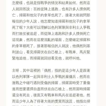
怎麼樣，也就是指戰爭的情況和結果如何。然而這
人就回答說：百姓從陣上逃跑，也有許多人撲倒死
亡，掃羅和他兒子約拿單也死了。接著大衛就問那
報信的少年人說，他怎麼知道掃羅和他兒子約拿單
死了呢？大衛可以理解以色列軍隊與非利士人爭戰
而打敗仗被追趕，而從陣上逃跑和許多人撲倒死亡
這現象，然而在這麼混亂的場面，怎麼確定掃羅和
約拿單都死了。接著那報信的人就說，他偶然到基
利波山，看見掃羅伏在自己槍上，有戰車、馬兵緊
緊地追他，而掃羅就回頭看見他，就呼叫他。
主呀，其中這裡的「偶然」指的是這少年人是跟著
以色列軍隊一起與非利士人爭戰的雇傭兵，然而在
激戰之中碰巧遇到受傷的掃羅，掃羅當時受了重傷
進而想要選擇自盡而伏在自己槍上，然而當時掃羅
還沒有死去，後面又有戰車和馬兵在追趕著他。然
而這少年人為了得著大衛的獎賞而說謊，他指出掃