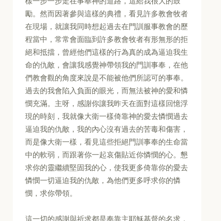
樣一步一步走在事奉神的道路，這給我很大的鼓
勵。然而因著參與這樣的典禮，看見許多教會牧者
在現場，就讓我同時想起過去在門訓服事教會的歷
程當中，常常會面臨到許多教會牧者有形無形的拒
絕和抵擋，曾經他們這樣的行為真的成為逼迫我生
命的仇敵，會讓我感覺神帶領我的門訓事奉，在他
們教會觀的角度來說是不能被他們所認可的事奉。
過去的我會陷入負面的眼光，而無法被神的愛和憐
憫充滿。主呀，感謝你讓我昨天在面對這樣回憶浮
現的時刻，我就像大衛一樣倚靠神的愛去憐憫過去
逼迫我的仇敵，我的內心沒有過去的苦毒和傷害，
而是像大衛一樣，看見這些拒絕門訓事奉的生命當
中的軟弱，而跟著你一起哀傷貼近你憐憫的心。懇
求你的靈繼續堅固我的心，使我更多倚靠你的愛去
憐憫一切逼迫我的仇敵，為他們更多呼求你的憐
憫，求你帶領。
這一切的感謝與祈求都是奉靠主耶穌基督的名求，