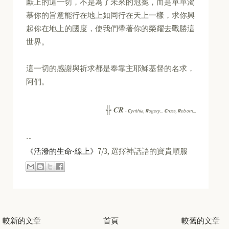
獻上的這一切，不是為了未來的冠冕，而是單單渴
慕你的旨意能行在地上如同行在天上一樣，求你興
起你在地上的國度，使我們帶著你的榮耀去戰勝這
世界。
這一切的感謝與祈求都是奉靠主耶穌基督的名求，
阿們。
CR
╬
-
C
ynthia,
R
ogery...
C
ross,
R
eborn...
--
《活潑的生命-線上》
7/3, 選擇神話語的寶貴順服
較新的文章
首頁
較舊的文章