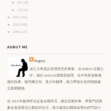
2月
(29)
►
1月
(31)
►
2011
(365)
►
2010
(365)
►
2009
(227)
►
AOBUT ME
Rogery
淡江大學資訊管理研究所畢業，在 KKBOX 任職七
年，擔任 Android 開發部副理。在中和長老教會
擔任執事、敬拜團主領、青少年輔導，致力帶領生命與耶穌建
立親密關係。
在 2014 年被神呼召走進全職呼召，擔任宣教幹事，帶著門訓異
象走進憑著信心募款的生活，致力建造以關係為導向的門訓小