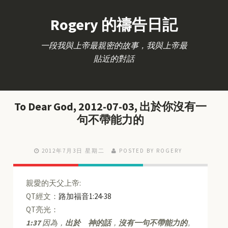
Rogery 的禱告日記
一段我與上帝最親密的故事，我與上帝最
貼近的對話
To Dear God, 2012-07-03, 出於你沒有一
句不帶能力的
2012年7月3日 星期二
POSTED BY ROGERY
親愛的天父上帝:
QT經文：
路加福音1:24-38
QT亮光：
1:37
因為，
出於 神的話
，
沒有一句不帶能力的
。