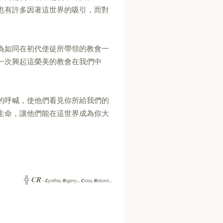
也有許多因著這世界的吸引，而對
為如同在初代使徒所帶領的教會一
一次興起這榮美的教會在我們中
的呼喊，使他們看見你所給我們的
生命，讓他們能在這世界成為你大
CR
╬
-
C
ynthia,
R
ogery...
C
ross,
R
eborn...