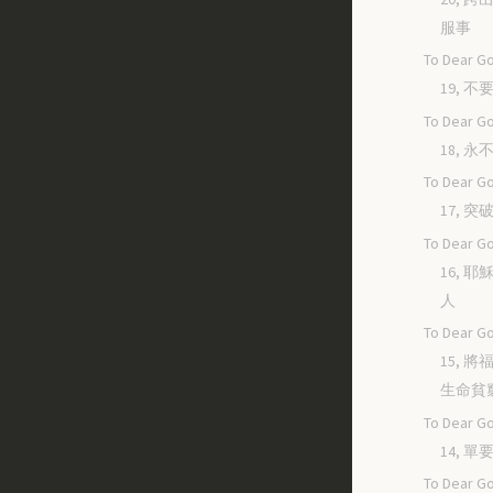
服事
To Dear Go
19, 
To Dear Go
18, 
To Dear Go
17, 
To Dear Go
16, 
人
To Dear Go
15, 
生命貧
To Dear Go
14, 
To Dear Go