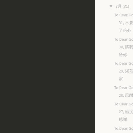
7月
(31)
▼
To Dear Go
31, 
了信心
To Dear Go
30, 
給你
To Dear Go
29, 
家
To Dear Go
28, 
To Dear Go
27, 
感謝
To Dear Go