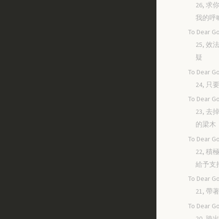
26, 
我的呼
To Dear Go
25, 
疑
To Dear Go
24, 
To Dear Go
23, 
的梁木
To Dear Go
22, 
給予支
To Dear Go
21, 
To Dear Go
20, 