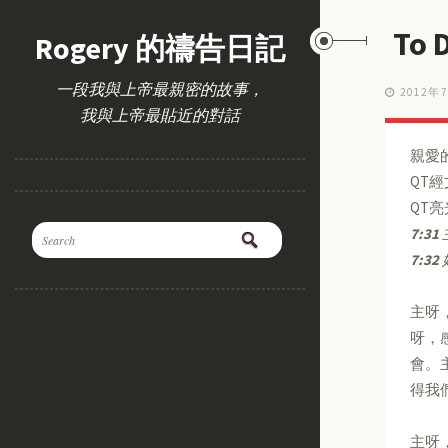
To
Rogery 的禱告日記
一段我與上帝最親密的故事，
2012年
我與上帝最貼近的對話
親愛
QT
QT
7:31
7:32
主呀
呀，
會。
得我
主呀