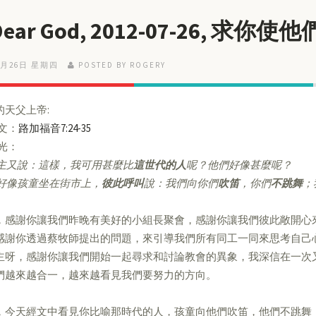
 Dear God, 2012-07-26, 
7月26日 星期四
POSTED BY ROGERY
的天父上帝:
經文：
路加福音7:24-35
亮光：
主又說：這樣，我可用甚麼比
這世代的人
呢？他們好像甚麼呢？
好像孩童坐在街市上，
彼此呼叫
說：我們向你們
吹笛
，你們
不跳舞
；
，感謝你讓我們昨晚有美好的小組長聚會，感謝你讓我們彼此敞開心
感謝你透過蔡牧師提出的問題，來引導我們所有同工一同來思考自己
主呀，感謝你讓我們開始一起尋求和討論教會的異象，我深信在一次
們越來越合一，越來越看見我們要努力的方向。
，今天經文中看見你比喻那時代的人，孩童向他們吹笛，他們不跳舞