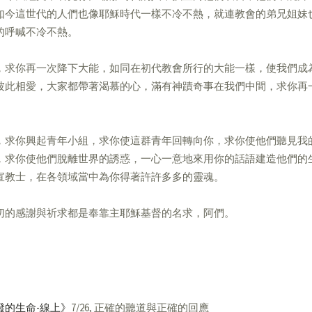
如今這世代的人們也像耶穌時代一樣不冷不熱，就連教會的弟兄姐妹
的呼喊不冷不熱。
，求你再一次降下大能，如同在初代教會所行的大能一樣，使我們成
彼此相愛，大家都帶著渴慕的心，滿有神蹟奇事在我們中間，求你再
，求你興起青年小組，求你使這群青年回轉向你，求你使他們聽見我
，求你使他們脫離世界的誘惑，一心一意地來用你的話語建造他們的
宣教士，在各領域當中為你得著許許多多的靈魂。
切的感謝與祈求都是奉靠主耶穌基督的名求，阿們。
潑的生命-線上》
7/26, 正確的聽道與正確的回應