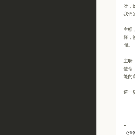
呀，
我們
主呀
樣，
間。
主呀
使命
能的
這一
--
《活