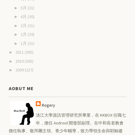
5月
(31)
►
4月
(30)
►
3月
(31)
►
2月
(29)
►
1月
(31)
►
2011
(365)
►
2010
(365)
►
2009
(227)
►
AOBUT ME
Rogery
淡江大學資訊管理研究所畢業，在 KKBOX 任職七
年，擔任 Android 開發部副理。在中和長老教會
擔任執事、敬拜團主領、青少年輔導，致力帶領生命與耶穌建