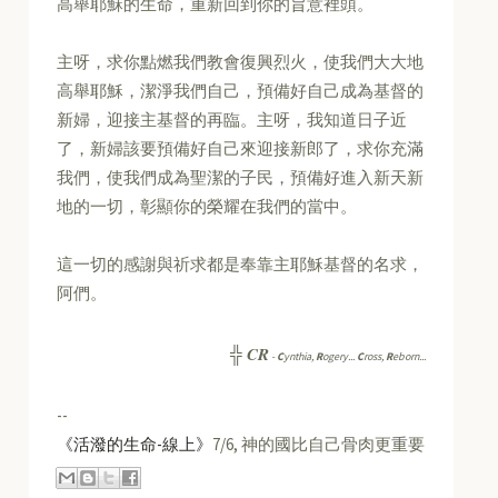
高舉耶穌的生命，重新回到你的旨意裡頭。
主呀，求你點燃我們教會復興烈火，使我們大大地
高舉耶穌，潔淨我們自己，預備好自己成為基督的
新婦，迎接主基督的再臨。主呀，我知道日子近
了，新婦該要預備好自己來迎接新郎了，求你充滿
我們，使我們成為聖潔的子民，預備好進入新天新
地的一切，彰顯你的榮耀在我們的當中。
這一切的感謝與祈求都是奉靠主耶穌基督的名求，
阿們。
CR
╬
-
C
ynthia,
R
ogery...
C
ross,
R
eborn...
--
《活潑的生命-線上》
7/6, 神的國比自己骨肉更重要