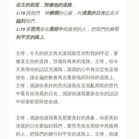
在主的前面
，
預備他的道路
，
1:78
因我們 神
憐憫
的心腸，叫
清晨的日光
從高天
臨到
我們，
1:79
要
照亮
坐在
黑暗中
死蔭裡的人，把我們的腳
引
到平安的路上
。
主呀，今天的經文再次讓我聽見你對我的呼召，要
修直主你的道路，預備你再來的道路。主呀，你今
天再用你的話語充滿我，讓我的心中再次定焦這個
使命，讓走偏的教會再次重新地回到你的道路上。
主呀，感謝你美好的亮光讓我在這混亂黑暗的世代
中看見你清晨的日光，感謝你讓我重新在你的話語
中得著盼望與使命感。
主呀，感謝你讓我看見那麼美好的異象，你那美好
清晨的日光要臨到我們，要照亮坐在黑暗中死蔭裡
的人，把我們的腳引到平安的道路上。主呀，你讓