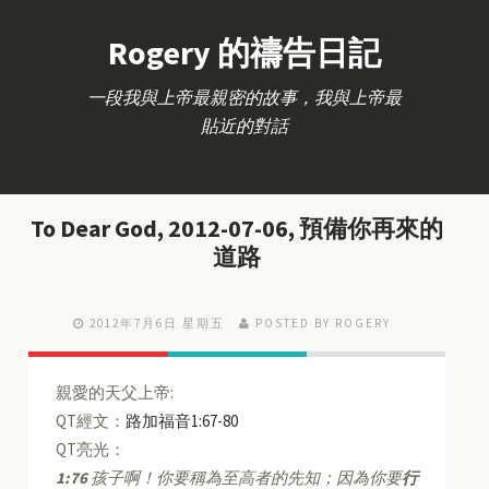
Rogery 的禱告日記
一段我與上帝最親密的故事，我與上帝最
貼近的對話
To Dear God, 2012-07-06, 預備你再來的
道路
2012年7月6日 星期五
POSTED BY ROGERY
親愛的天父上帝:
QT經文：
路加福音1:67-80
QT亮光：
1:76
孩子啊！你要稱為至高者的先知；因為你要
行