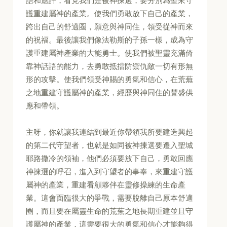
語和應許，看見我們是被神揀選，要分別為聖來守
護重建屬神的產業。使我們勇敢放下自己的產業，
跨出自己的舒適圈，願意與神同住，領受從神而來
的祝福。最後讓我們像法勒斯的子孫一樣，成為守
護重建屬神產業的大能勇士。使我們被聖靈充滿倚
靠神話語的能力，去勇敢抵擋防禦仇敵一切有形無
形的攻擊。使我們領受神賜的勇氣和信心，在荒蕪
之地重建守護屬神的產業，經歷與神同住的豐盛供
應和帶領。
主呀，你就讓我連結到最近你帶領我所要建造興起
的第二代守望者，也就是如同被神揀選要遷入聖城
耶路撒冷的領袖，他們必須要放下自己，勇敢回應
神揀選的呼召，進入到守望者的事奉，來重建守護
屬神的產業，重建看顧夥伴在靈修操練的生命產
業。這會面臨很大的爭戰，需要脫離自己原本舒適
圈，而且要在屬靈生命的荒蕪之地長期重建並且守
護屬神的產業，這需要很大的勇氣和信心才能夠得