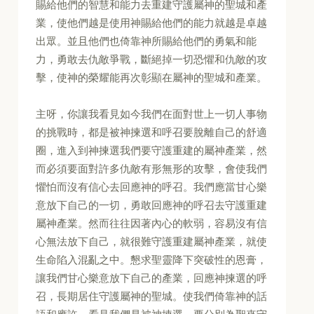
賜給他們的智慧和能力去重建守護屬神的聖城和產
業，使他們越是使用神賜給他們的能力就越是卓越
出眾。並且他們也倚靠神所賜給他們的勇氣和能
力，勇敢去仇敵爭戰，斷絕掉一切恐懼和仇敵的攻
擊，使神的榮耀能再次彰顯在屬神的聖城和產業。
主呀，你讓我看見如今我們在面對世上一切人事物
的挑戰時，都是被神揀選和呼召要脫離自己的舒適
圈，進入到神揀選我們要守護重建的屬神產業，然
而必須要面對許多仇敵有形無形的攻擊，會使我們
懼怕而沒有信心去回應神的呼召。我們應當甘心樂
意放下自己的一切，勇敢回應神的呼召去守護重建
屬神產業。然而往往因著內心的軟弱，容易沒有信
心無法放下自己，就很難守護重建屬神產業，就使
生命陷入混亂之中。懇求聖靈降下突破性的恩膏，
讓我們甘心樂意放下自己的產業，回應神揀選的呼
召，長期居住守護屬神的聖城。使我們倚靠神的話