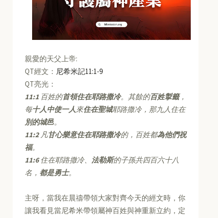
親愛的天父上帝:
QT經文：
尼希米記11:1-9
QT亮光：
11:1
百姓的
首領住在耶路撒冷
。其餘的
百姓掣籤
，
每
十人中使一人
來
住在聖城
耶路撒冷，那九人住在
別的城邑
。
11:2
凡
甘心樂意住在耶路撒冷
的，百姓都
為他們祝
福
。
11:6
住在耶路撒冷、
法勒斯
的子孫共四百六十八
名，
都是勇士
。
主呀，當我在晨禱帶領大家對齊今天的經文時，你
讓我看見當尼希米帶領屬神百姓與神重新立約，定