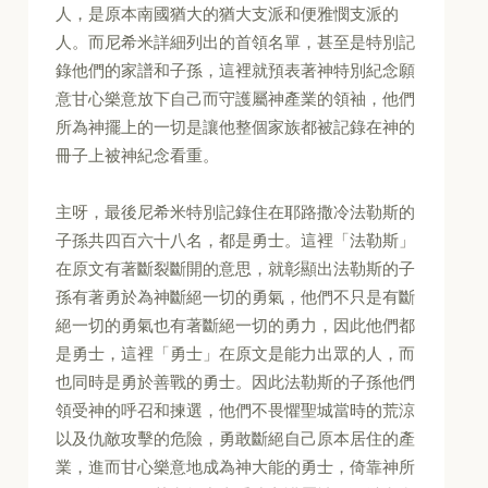
人，是原本南國猶大的猶大支派和便雅憫支派的
人。而尼希米詳細列出的首領名單，甚至是特別記
錄他們的家譜和子孫，這裡就預表著神特別紀念願
意甘心樂意放下自己而守護屬神產業的領袖，他們
所為神擺上的一切是讓他整個家族都被記錄在神的
冊子上被神紀念看重。
主呀，最後尼希米特別記錄住在耶路撒冷法勒斯的
子孫共四百六十八名，都是勇士。這裡「法勒斯」
在原文有著斷裂斷開的意思，就彰顯出法勒斯的子
孫有著勇於為神斷絕一切的勇氣，他們不只是有斷
絕一切的勇氣也有著斷絕一切的勇力，因此他們都
是勇士，這裡「勇士」在原文是能力出眾的人，而
也同時是勇於善戰的勇士。因此法勒斯的子孫他們
領受神的呼召和揀選，他們不畏懼聖城當時的荒涼
以及仇敵攻擊的危險，勇敢斷絕自己原本居住的產
業，進而甘心樂意地成為神大能的勇士，倚靠神所