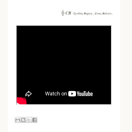
CR
╬
-
C
ynthia,
R
ogery...
C
ross,
R
eborn...