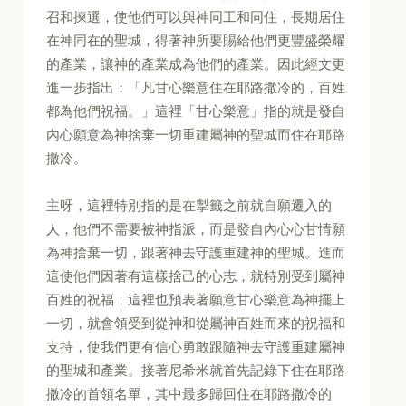
召和揀選，使他們可以與神同工和同住，長期居住
在神同在的聖城，得著神所要賜給他們更豐盛榮耀
的產業，讓神的產業成為他們的產業。因此經文更
進一步指出：「凡甘心樂意住在耶路撒冷的，百姓
都為他們祝福。」這裡「甘心樂意」指的就是發自
內心願意為神捨棄一切重建屬神的聖城而住在耶路
撒冷。
主呀，這裡特別指的是在掣籤之前就自願遷入的
人，他們不需要被神指派，而是發自內心心甘情願
為神捨棄一切，跟著神去守護重建神的聖城。進而
這使他們因著有這樣捨己的心志，就特別受到屬神
百姓的祝福，這裡也預表著願意甘心樂意為神擺上
一切，就會領受到從神和從屬神百姓而來的祝福和
支持，使我們更有信心勇敢跟隨神去守護重建屬神
的聖城和產業。接著尼希米就首先記錄下住在耶路
撒冷的首領名單，其中最多歸回住在耶路撒冷的