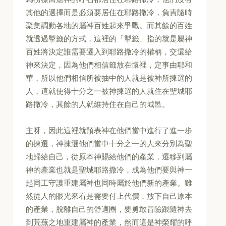
其他的選擇而是必須要居住在耶路撒冷，負責隨時
聚集調動各地的屬神百姓起來爭戰。而其餘的百姓
就透過掣籤的方式，這裡的「掣籤」指的就是屬神
百姓將決定誰需要遷入到耶路撒冷的權柄，交還給
神來決定，因為他們相信籤放在懷裡，定事由耶和
華，所以他們相信所被抽中的人就是被神所揀選的
人，這就使得十分之一被神揀選的人就住在聖城耶
路撒冷，其餘的人就維持住在自己的城邑。
主呀，因此這裡就預表神在他們當中進行了進一步
的揀選，神揀選他們當中十分之一的人來分別為聖
地歸給自己，從原本神賜給他們的產業，遷移到屬
神的產業也就是聖城耶路撒冷，成為他們要與神一
起同工守護重建屬神也同時屬於他們新的產業。雖
然從人的眼光來看是需要付上代價，放下自己原本
的產業，脫離自己的舒適圈，要勇敢冒險跟隨神去
到荒蕪之地重建屬神的產業，然而這是神榮耀的呼