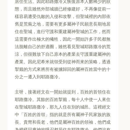
居住生活。因此耶路撒冷又恢復原本人數稀少的狀
態，而且雖然外部城牆已經修建好，不再像從前一
樣容易遭受仇敵的入侵和攻擊，但聖城裡的內部依
舊是荒蕪之地，需要有更多屬神子民願意長期地居
住在聖城，進行守護和重建屬神聖城的工作，然而
這需要作出極大的犧牲，因此一開始許多子民都無
法脫離自己的舒適圈，雖然看見聖城耶路撒冷的荒
涼，但很難放下自己原本的產業去守護重建屬神的
產業。因此尼希米就領受到從神而來的策略，透過
掣籤的方式來將所有被擄歸回的屬神百姓當中的十
分之一遷入到耶路撒冷。
主呀，接著經文在一開始就提到，百姓的首領住在
耶路撒冷。其餘的百姓掣籤，每十人中使一人來住
在聖城耶路撒冷，那九人住在別的城邑。這裡經文
中「百姓的首領」指的就是所有屬神子民家族的族
長、貴冑和長老，他們是屬神百姓的領袖，他們成
為榜樣回應神的呼召都居住在耶路撒冷，他們沒有