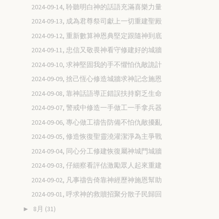
2024-09-14, 聆聽明白神的話語充滿喜樂力量
2024-09-13, 成為君尊祭司獻上一切重建聖殿
2024-09-12, 重新數算神恩典堅定跟隨神到底
2024-09-11, 忠信又敬畏神看守修建好的城牆
2024-09-10, 求神堅固我的手不懼怕仇敵詭計
2024-09-09, 捨己恆心修造城牆求神記念施恩
2024-09-08, 靠神話語導正錯誤扶持窮乏生命
2024-09-07, 警戒中修造一手做工一手拿兵器
2024-09-06, 專心做工禱告防備不怕仇敵擾亂
2024-09-05, 修造恢復聖靈澆灌潔淨為主爭戰
2024-09-04, 同心分工修建恢復屬神城門城牆
2024-09-03, 仔細察看評估激勵眾人起來重建
2024-09-02, 凡事禱告倚靠神經歷神施恩幫助
2024-09-01, 呼求神的救贖招聚分散子民歸回
8月
(31)
►