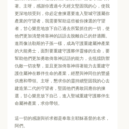
著。主呀，感謝你透過今天經文堅固我的心，使我
更深地領受到，你必定會揀選要進入聖城守護屬你
產業的守望者，我需要幫助這些被你揀選的守望
者，甘心樂意地放下自己過去所緊抓住的一切，使
他們更加清楚倚靠神的話語去脫離自己的舒適圈。
進而像法勒斯的子孫一樣，成為守護重建屬神產業
的大能勇士，面對要重建守護夥伴靈修的生命，要
幫助他們更加勇敢倚靠神話語的能力，去抵擋防禦
仇敵一切攻擊，並且更加倚靠神得著能力去重建守
護住屬神在夥伴生命的產業，經歷與神同住的豐盛
供應和帶領。主呀，懇求你的靈持續堅固我的心去
建造第二代的守望者，堅固他們勇敢回應你的揀
選，甘心樂意放下自己，進入聖城重建守護夥伴生
命屬神產業，求你帶領。
這一切的感謝與祈求都是奉靠主耶穌基督的名求，
阿們。