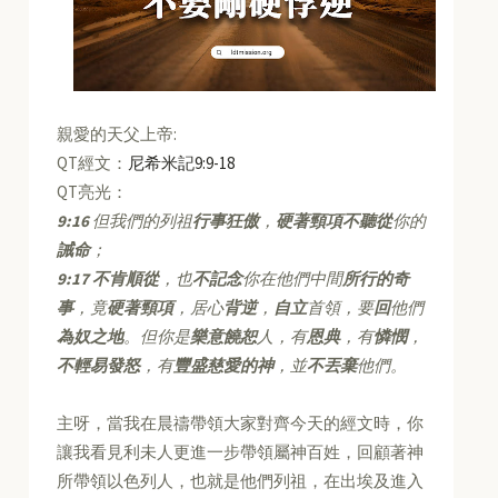
親愛的天父上帝:
QT經文：
尼希米記9:9-18
QT亮光：
9:16
但我們的列祖
行事狂傲
，
硬著頸項不聽從
你的
誡命
；
9:17
不肯順從
，也
不記念
你在他們中間
所行的奇
事
，竟
硬著頸項
，居心
背逆
，
自立
首領，要
回
他們
為奴之地
。但你是
樂意饒恕
人，有
恩典
，有
憐憫
，
不輕易發怒
，有
豐盛慈愛的神
，並
不丟棄
他們。
主呀，當我在晨禱帶領大家對齊今天的經文時，你
讓我看見利未人更進一步帶領屬神百姓，回顧著神
所帶領以色列人，也就是他們列祖，在出埃及進入