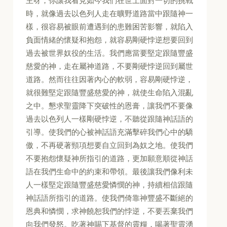
主呀，你讓我看見如今我們在世上面對一切的挑戰
時，就像過去以色列人走在曠野道路當中跟隨神一
樣，很容易被眼前遭遇到的患難困苦影響，就陷入
負面情緒的懷疑和抱怨，就容易剛硬悖逆想要回到
過去被世界奴役的生活。我們應當要堅定跟隨豐盛
慈愛的神，走在屬神道路，不要剛硬悖逆回到屬世
道路。然而往往因著內心的軟弱，容易剛硬悖逆，
就很難堅定跟隨豐盛慈愛的神，就使生命陷入混亂
之中。懇求聖靈降下突破性的恩膏，讓我們不要像
過去以色列人一樣剛硬悖逆，不聽從跟隨神話語的
引導。使我們的心被神話語充滿擊碎我們心中的驕
傲，不再硬著頸項想要自立回到為奴之地。使我們
不要抱怨懷疑神所指引的道路，更加願意順從神話
語在我們生命中的約束和帶領。最後讓我們像利未
人一樣堅定跟隨豐盛慈愛憐憫的神，持續相信跟隨
神話語所指引的道路。使我們倚靠神豐盛不斷絕的
恩典和憐憫，求神饒恕我們的悖逆，不要丟棄我們
向我們發怒。吃著神賜下基督的靈糧，喝著聖靈湧