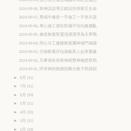
2024-09-08, 靠神話語導正錯誤扶持窮乏生命
2024-09-07, 警戒中修造一手做工一手拿兵器
2024-09-06, 專心做工禱告防備不怕仇敵擾亂
2024-09-05, 修造恢復聖靈澆灌潔淨為主爭戰
2024-09-04, 同心分工修建恢復屬神城門城牆
2024-09-03, 仔細察看評估激勵眾人起來重建
2024-09-02, 凡事禱告倚靠神經歷神施恩幫助
2024-09-01, 呼求神的救贖招聚分散子民歸回
8月
(31)
►
7月
(31)
►
6月
(30)
►
5月
(31)
►
4月
(30)
►
3月
(31)
►
2月
(29)
►