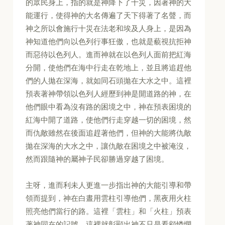
的眾民身上，指的就是神降下了十災，因著神的大
能運行，使得神的大名傳遍了天下得著了名聲，而
神之所以會施行十災在法老和埃及人身上，是因為
神知道他們向以色列行事狂傲，也就是藐視抗拒神
而惡待以色列人。進而神就在以色列人面前把紅海
分開，使他們在海中行走在乾地上，並且將追趕他
們的人拋在深海，就如同石頭拋在大水之中。這裡
預表著神帶領以色列人經歷到神是開道路的神，在
他們眼中看為沒有路的困境之中，神在預表困境的
紅海中開了道路，使他們行走穿越一切的困境，然
而仇敵雖然在後面追趕著他們，但神的大能將仇敵
拋在深海的大水之中，讓仇敵在困境之中被淹沒，
然而跟隨神的屬神子民卻勝過穿越了困境。
主呀，進而利未人更進一步指出神的大能引導和帶
領而提到，神在白晝用雲柱引導他們，黑夜用火柱
照亮他們當行的路。這裡「雲柱」和「火柱」預表
著神同在的記號，這裡就彰顯出神不只是看顧憐憫