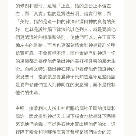
的條例和誡命。這裡「正直」指的是公正不偏左
右，而「真實」指的是賞法分明、信實可靠，而
「美好」指的是這一切的律法都源自神的良善的美
好。也就是說神賜下律法給以色列人，就是要讓他
們更認識神的標準和法則，使他們可以走在正直不
偏左右的道路，而且也更深刻體會到神是賞罰分明
信實可靠，不會模糊不清，而也會經歷到神這一切
的規範都是要使他們活出神的美好和良善的屬天生
命。而經文特別指出神在律法中要使他們知道神的
安息聖日，指的就是要屬神子民知道遵守這些話語
是要帶領他們進入到神同在的安息裡，而不是轄制
他們的生命。
主呀，接著利未人指出神所賜給屬神子民的供應和
應許，因此提到神從天上賜下糧食也就是降下嗎哪
來充他們的饑，而從磐石使水流出解他們的渴，這
裡降下糧食和嗎哪預表著基督就是我們生命的靈