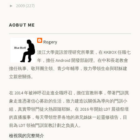
2009
(227)
►
AOBUT ME
Rogery
淡江大學資訊管理研究所畢業，在 KKBOX 任職七
年，擔任 Android 開發部副理。在中和長老教會
擔任執事、敬拜團主領、青少年輔導，致力帶領生命與耶穌建
立親密關係。
在 2014 年被神呼召走進全職呼召，擔任宣教幹事，帶著門訓異
象走進憑著信心募款的生活，致力建造以關係為導向的門訓小
組，真實帶領門徒火熱跟隨耶穌。在 2016 年開始 LDT 晨禱祭壇
的直播服事，每天帶領世界各地的弟兄姊妹一起靈修禱告，目
前為 LDT 領袖門訓宣教計劃之負責人。
檢視我的完整簡介