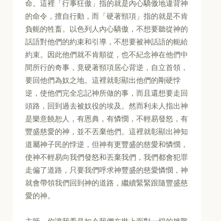
命。這裡「行事狂傲」指的就是內心驕傲地違背神
的命令，擅自行動，而「硬著頸項」指的就是不肯
負軛的牲畜。以色列人內心驕傲，不想要聽從神的
話語對他們的約束和引導，不想要被神話語的軛給
約束。因此他們就不肯順從，也不紀念神在他們中
間所行的奇事，竟硬著頸項居心背逆，自立首領，
要回他們為奴之地。這裡就彰顯出他們的剛硬悖
逆，使他們完全忘記神所做的事，而且還想要走回
頭路，回到過去被奴役的埃及。然而利未人指出神
是樂意饒恕人，有恩典，有憐憫，不輕易發怒，有
豐盛慈愛的神，並不丟棄他們。這裡就彰顯出神知
道屬神子民的悖逆，但神有更豐盛的慈愛和憐憫，
使神不輕易向我們發怒和丟棄我們，我們都會犯罪
走偏了道路，只要我們呼求神豐盛的慈愛憐憫，神
就會帶領我們回到神的道路，繼續緊緊跟隨豐盛慈
愛的神。