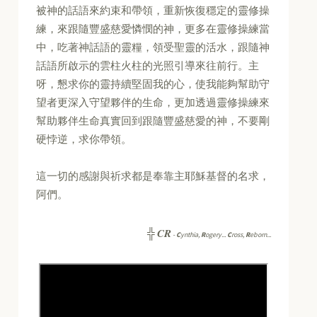
被神的話語來約束和帶領，重新恢復穩定的靈修操
練，來跟隨豐盛慈愛憐憫的神，更多在靈修操練當
中，吃著神話語的靈糧，領受聖靈的活水，跟隨神
話語所啟示的雲柱火柱的光照引導來往前行。主
呀，懇求你的靈持續堅固我的心，使我能夠幫助守
望者更深入守望夥伴的生命，更加透過靈修操練來
幫助夥伴生命真實回到跟隨豐盛慈愛的神，不要剛
硬悖逆，求你帶領。
這一切的感謝與祈求都是奉靠主耶穌基督的名求，
阿們。
CR
╬
-
C
ynthia,
R
ogery...
C
ross,
R
eborn...