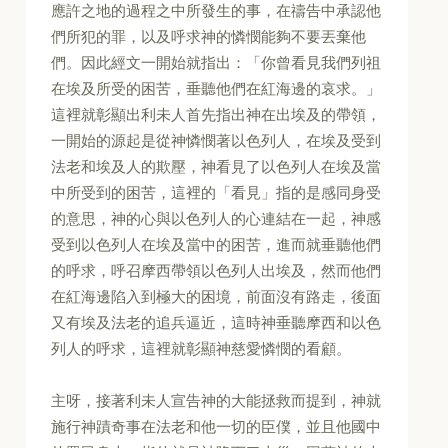
應許之地的過程之中所發生的事，在禱告中承認他
們所犯的罪，以及呼求神的憐憫能夠不要丟棄他
們。因此經文一開始就指出：「你曾看見我們列祖
在埃及所受的困苦，垂聽他們在紅海邊的哀求。」
這裡就彰顯出利未人首先指出神在出埃及的帶領，
一開始的源起是從神憐憫著以色列人，在埃及受到
法老和埃及人的欺壓，神看見了以色列人在埃及當
中所受到的困苦，這裡的「看見」指的是感同身受
的意思，神的心與以色列人的心連結在一起，神感
受到以色列人在埃及當中的困苦，進而就垂聽他們
的呼求，呼召摩西帶領以色列人出埃及，然而他們
在紅海邊陷入到極大的困境，前面沒有路走，後面
又有埃及法老的追兵逼近，這時神垂聽摩西和以色
列人的呼求，這裡就彰顯神慈愛憐憫的看顧。
主呀，接著利未人宣告神的大能拯救而提到，神就
施行神蹟奇事在法老和他一切的臣僕，並且他國中