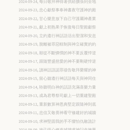
2024-09-24, 每日敬拜神得著供給擴張到全地
2024-09-23, 忠心獻祭事奉神晝夜守護神的殿
2024-09-22, 甘心樂意放下自己守護屬神產業
2024-09-21, 獻上初熟果子恢復每日聖殿獻祭
2024-09-20, 立約遵行神話語活出聖潔和安息
2024-09-19, 脫離被罪惡轄制與神立確實的約
2024-09-18, 順從不斷憐憫的神不要反覆悖逆
2024-09-17, 跟隨豐盛慈愛的神不要剛硬悖逆
2024-09-16, 讀神話語認罪禱告敬拜榮耀的神
2024-09-15, 留心聽遵行神話語每天與神同住
2024-09-14, 聆聽明白神的話語充滿喜樂力量
2024-09-13, 成為君尊祭司獻上一切重建聖殿
2024-09-12, 重新數算神恩典堅定跟隨神到底
2024-09-11, 忠信又敬畏神看守修建好的城牆
2024-09-10, 求神堅固我的手不懼怕仇敵詭計
2024-09-09, 捨己恆心修造城牆求神記念施恩