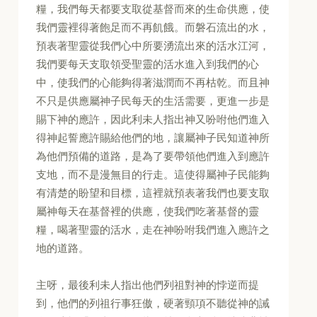
糧，我們每天都要支取從基督而來的生命供應，使
我們靈裡得著飽足而不再飢餓。而磐石流出的水，
預表著聖靈從我們心中所要湧流出來的活水江河，
我們要每天支取領受聖靈的活水進入到我們的心
中，使我們的心能夠得著滋潤而不再枯乾。而且神
不只是供應屬神子民每天的生活需要，更進一步是
賜下神的應許，因此利未人指出神又吩咐他們進入
得神起誓應許賜給他們的地，讓屬神子民知道神所
為他們預備的道路，是為了要帶領他們進入到應許
支地，而不是漫無目的行走。這使得屬神子民能夠
有清楚的盼望和目標，這裡就預表著我們也要支取
屬神每天在基督裡的供應，使我們吃著基督的靈
糧，喝著聖靈的活水，走在神吩咐我們進入應許之
地的道路。
主呀，最後利未人指出他們列祖對神的悖逆而提
到，他們的列祖行事狂傲，硬著頸項不聽從神的誡